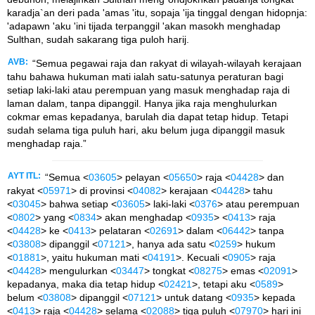
karadja`an deri pada 'amas 'itu, sopaja 'ija tinggal dengan hidopnja:
'adapawn 'aku 'ini tijada terpanggil 'akan masokh menghadap
Sulthan, sudah sakarang tiga puloh harij.
AVB:
“Semua pegawai raja dan rakyat di wilayah-wilayah kerajaan
tahu bahawa hukuman mati ialah satu-satunya peraturan bagi
setiap laki-laki atau perempuan yang masuk menghadap raja di
laman dalam, tanpa dipanggil. Hanya jika raja menghulurkan
cokmar emas kepadanya, barulah dia dapat tetap hidup. Tetapi
sudah selama tiga puluh hari, aku belum juga dipanggil masuk
menghadap raja.”
AYT ITL:
“Semua <
03605
> pelayan <
05650
> raja <
04428
> dan
rakyat <
05971
> di provinsi <
04082
> kerajaan <
04428
> tahu
<
03045
> bahwa setiap <
03605
> laki-laki <
0376
> atau perempuan
<
0802
> yang <
0834
> akan menghadap <
0935
> <
0413
> raja
<
04428
> ke <
0413
> pelataran <
02691
> dalam <
06442
> tanpa
<
03808
> dipanggil <
07121
>, hanya ada satu <
0259
> hukum
<
01881
>, yaitu hukuman mati <
04191
>. Kecuali <
0905
> raja
<
04428
> mengulurkan <
03447
> tongkat <
08275
> emas <
02091
>
kepadanya, maka dia tetap hidup <
02421
>, tetapi aku <
0589
>
belum <
03808
> dipanggil <
07121
> untuk datang <
0935
> kepada
<
0413
> raja <
04428
> selama <
02088
> tiga puluh <
07970
> hari ini