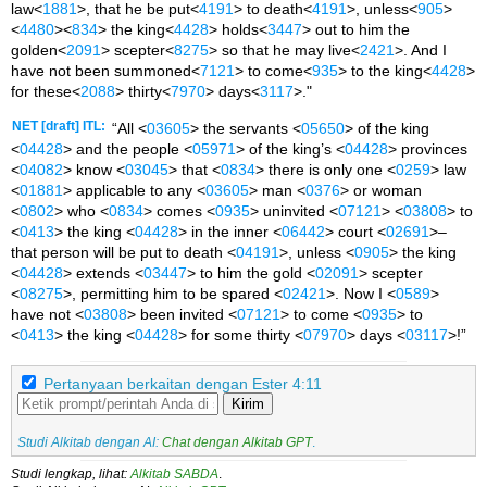
law<
1881
>, that he be put<
4191
> to death<
4191
>, unless<
905
>
<
4480
><
834
> the king<
4428
> holds<
3447
> out to him the
golden<
2091
> scepter<
8275
> so that he may live<
2421
>. And I
have not been summoned<
7121
> to come<
935
> to the king<
4428
>
for these<
2088
> thirty<
7970
> days<
3117
>."
NET [draft] ITL:
“All <
03605
> the servants <
05650
> of the king
<
04428
> and the people <
05971
> of the king’s <
04428
> provinces
<
04082
> know <
03045
> that <
0834
> there is only one <
0259
> law
<
01881
> applicable to any <
03605
> man <
0376
> or woman
<
0802
> who <
0834
> comes <
0935
> uninvited <
07121
> <
03808
> to
<
0413
> the king <
04428
> in the inner <
06442
> court <
02691
>–
that person will be put to death <
04191
>, unless <
0905
> the king
<
04428
> extends <
03447
> to him the gold <
02091
> scepter
<
08275
>, permitting him to be spared <
02421
>. Now I <
0589
>
have not <
03808
> been invited <
07121
> to come <
0935
> to
<
0413
> the king <
04428
> for some thirty <
07970
> days <
03117
>!”
Pertanyaan berkaitan dengan Ester 4:11
Kirim
Studi Alkitab dengan AI:
Chat dengan Alkitab GPT
.
Studi lengkap, lihat:
Alkitab SABDA
.