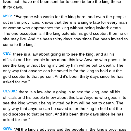
lives: but I have not been sent for to come before the king these
thirty days.
MSG:
"Everyone who works for the king here, and even the people
out in the provinces, knows that there is a single fate for every man
or woman who approaches the king without being invited: death.
The one exception is if the king extends his gold scepter; then he or
she may live. And it's been thirty days now since I've been invited to
come to the king."
CEV:
there is a law about going in to see the king, and all his
officials and his people know about this law. Anyone who goes in to
see the king without being invited by him will be put to death. The
only way that anyone can be saved is for the king to hold out the
gold scepter to that person. And it's been thirty days since he has
asked for me."
CEVUK:
there is a law about going in to see the king, and all his
officials and his people know about this law. Anyone who goes in to
see the king without being invited by him will be put to death. The
only way that anyone can be saved is for the king to hold out the
gold sceptre to that person. And it's been thirty days since he has
asked for me.”
GWV:
"All the king’s advisers and the people in the king’s provinces