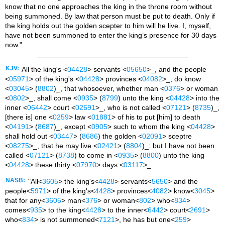
know that no one approaches the king in the throne room without
being summoned. By law that person must be put to death. Only if
the king holds out the golden scepter to him will he live. I, myself,
have not been summoned to enter the king’s presence for 30 days
now."
KJV:
All the king's <
04428
> servants <
05650
>_, and the people
<
05971
> of the king's <
04428
> provinces <
04082
>_, do know
<
03045
> (
8802
)_, that whosoever, whether man <
0376
> or woman
<
0802
>_, shall come <
0935
> (
8799
) unto the king <
04428
> into the
inner <
06442
> court <
02691
>_, who is not called <
07121
> (
8735
)_,
[there is] one <
0259
> law <
01881
> of his to put [him] to death
<
04191
> (
8687
)_, except <
0905
> such to whom the king <
04428
>
shall hold out <
03447
> (
8686
) the golden <
02091
> sceptre
<
08275
>_, that he may live <
02421
> (
8804
)_: but I have not been
called <
07121
> (
8738
) to come in <
0935
> (
8800
) unto the king
<
04428
> these thirty <
07970
> days <
03117
>_.
NASB:
"All<
3605
> the king's<
4428
> servants<
5650
> and the
people<
5971
> of the king's<
4428
> provinces<
4082
> know<
3045
>
that for any<
3605
> man<
376
> or woman<
802
> who<
834
>
comes<
935
> to the king<
4428
> to the inner<
6442
> court<
2691
>
who<
834
> is not summoned<
7121
>, he has but one<
259
>