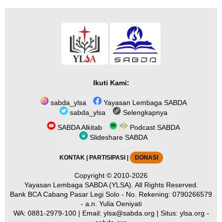
Ikuti Kami:
sabda_ylsa
Yayasan Lembaga SABDA
sabda_ylsa
Selengkapnya
SABDA Alkitab
Podcast SABDA
Slideshare SABDA
KONTAK
|
PARTISIPASI
|
DONASI
Copyright
© 2010-2026
Yayasan Lembaga SABDA (YLSA).
All Rights Reserved.
Bank BCA Cabang Pasar Legi Solo - No. Rekening: 0790266579
- a.n. Yulia Oeniyati
WA:
0881-2979-100
| Email:
ylsa@sabda.org
| Situs:
ylsa.org
-