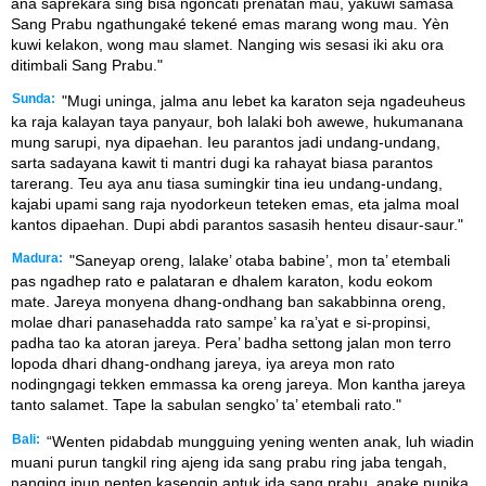
ana saprekara sing bisa ngoncati prenatan mau, yakuwi samasa
Sang Prabu ngathungaké tekené emas marang wong mau. Yèn
kuwi kelakon, wong mau slamet. Nanging wis sesasi iki aku ora
ditimbali Sang Prabu."
Sunda:
"Mugi uninga, jalma anu lebet ka karaton seja ngadeuheus
ka raja kalayan taya panyaur, boh lalaki boh awewe, hukumanana
mung sarupi, nya dipaehan. Ieu parantos jadi undang-undang,
sarta sadayana kawit ti mantri dugi ka rahayat biasa parantos
tarerang. Teu aya anu tiasa sumingkir tina ieu undang-undang,
kajabi upami sang raja nyodorkeun teteken emas, eta jalma moal
kantos dipaehan. Dupi abdi parantos sasasih henteu disaur-saur."
Madura:
"Saneyap oreng, lalake’ otaba babine’, mon ta’ etembali
pas ngadhep rato e palataran e dhalem karaton, kodu eokom
mate. Jareya monyena dhang-ondhang ban sakabbinna oreng,
molae dhari panasehadda rato sampe’ ka ra’yat e si-propinsi,
padha tao ka atoran jareya. Pera’ badha settong jalan mon terro
lopoda dhari dhang-ondhang jareya, iya areya mon rato
nodingngagi tekken emmassa ka oreng jareya. Mon kantha jareya
tanto salamet. Tape la sabulan sengko’ ta’ etembali rato."
Bali:
“Wenten pidabdab mungguing yening wenten anak, luh wiadin
muani purun tangkil ring ajeng ida sang prabu ring jaba tengah,
nanging ipun nenten kasengin antuk ida sang prabu, anake punika