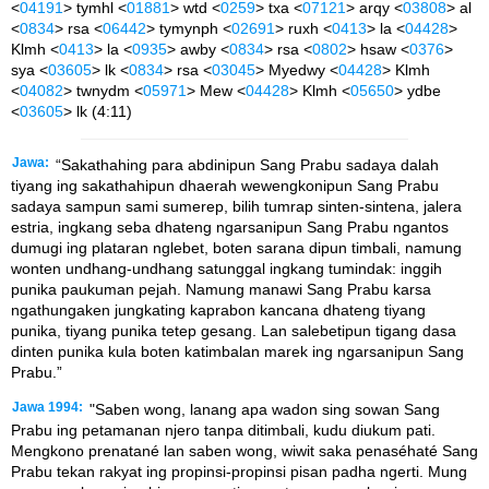
<
04191
> tymhl <
01881
> wtd <
0259
> txa <
07121
> arqy <
03808
> al
<
0834
> rsa <
06442
> tymynph <
02691
> ruxh <
0413
> la <
04428
>
Klmh <
0413
> la <
0935
> awby <
0834
> rsa <
0802
> hsaw <
0376
>
sya <
03605
> lk <
0834
> rsa <
03045
> Myedwy <
04428
> Klmh
<
04082
> twnydm <
05971
> Mew <
04428
> Klmh <
05650
> ydbe
<
03605
> lk (4:11)
Jawa:
“Sakathahing para abdinipun Sang Prabu sadaya dalah
tiyang ing sakathahipun dhaerah wewengkonipun Sang Prabu
sadaya sampun sami sumerep, bilih tumrap sinten-sintena, jalera
estria, ingkang seba dhateng ngarsanipun Sang Prabu ngantos
dumugi ing plataran nglebet, boten sarana dipun timbali, namung
wonten undhang-undhang satunggal ingkang tumindak: inggih
punika paukuman pejah. Namung manawi Sang Prabu karsa
ngathungaken jungkating kaprabon kancana dhateng tiyang
punika, tiyang punika tetep gesang. Lan salebetipun tigang dasa
dinten punika kula boten katimbalan marek ing ngarsanipun Sang
Prabu.”
Jawa 1994:
"Saben wong, lanang apa wadon sing sowan Sang
Prabu ing petamanan njero tanpa ditimbali, kudu diukum pati.
Mengkono prenatané lan saben wong, wiwit saka penaséhaté Sang
Prabu tekan rakyat ing propinsi-propinsi pisan padha ngerti. Mung