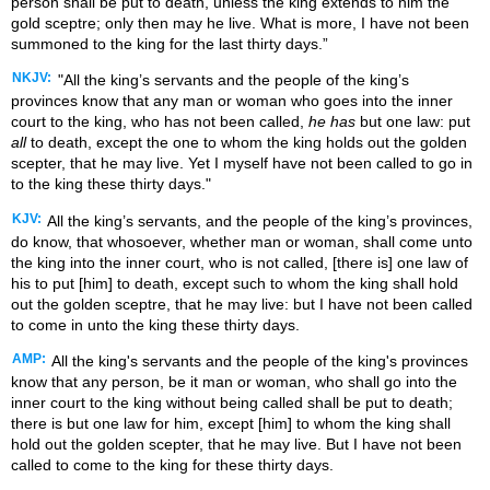
person shall be put to death, unless the king extends to him the
gold sceptre; only then may he live. What is more, I have not been
summoned to the king for the last thirty days.”
NKJV:
"All the king’s servants and the people of the king’s
provinces know that any man or woman who goes into the inner
court to the king, who has not been called,
he has
but one law: put
all
to death, except the one to whom the king holds out the golden
scepter, that he may live. Yet I myself have not been called to go in
to the king these thirty days."
KJV:
All the king’s servants, and the people of the king’s provinces,
do know, that whosoever, whether man or woman, shall come unto
the king into the inner court, who is not called, [there is] one law of
his to put [him] to death, except such to whom the king shall hold
out the golden sceptre, that he may live: but I have not been called
to come in unto the king these thirty days.
AMP:
All the king's servants and the people of the king's provinces
know that any person, be it man or woman, who shall go into the
inner court to the king without being called shall be put to death;
there is but one law for him, except [him] to whom the king shall
hold out the golden scepter, that he may live. But I have not been
called to come to the king for these thirty days.