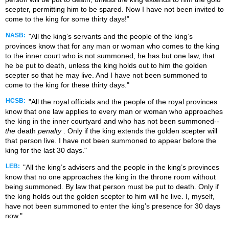
scepter, permitting him to be spared. Now I have not been invited to
come to the king for some thirty days!”
NASB:
"All the king’s servants and the people of the king’s
provinces know that for any man or woman who comes to the king
to the inner court who is not summoned, he has but one law, that
he be put to death, unless the king holds out to him the golden
scepter so that he may live. And I have not been summoned to
come to the king for these thirty days."
HCSB:
"All the royal officials and the people of the royal provinces
know that one law applies to every man or woman who approaches
the king in the inner courtyard and who has not been summoned--
the
death
penalty
. Only if the king extends the golden scepter will
that person live. I have not been summoned to appear before the
king for the last 30 days."
LEB:
"All the king’s advisers and the people in the king’s provinces
know that no one approaches the king in the throne room without
being summoned. By law that person must be put to death. Only if
the king holds out the golden scepter to him will he live. I, myself,
have not been summoned to enter the king’s presence for 30 days
now."