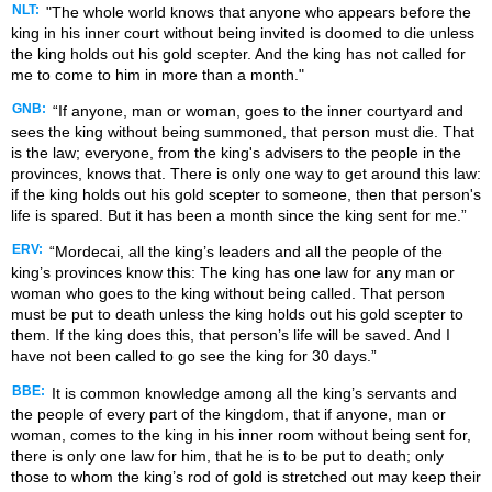
NLT:
"The whole world knows that anyone who appears before the
king in his inner court without being invited is doomed to die unless
the king holds out his gold scepter. And the king has not called for
me to come to him in more than a month."
GNB:
“If anyone, man or woman, goes to the inner courtyard and
sees the king without being summoned, that person must die. That
is the law; everyone, from the king's advisers to the people in the
provinces, knows that. There is only one way to get around this law:
if the king holds out his gold scepter to someone, then that person's
life is spared. But it has been a month since the king sent for me.”
ERV:
“Mordecai, all the king’s leaders and all the people of the
king’s provinces know this: The king has one law for any man or
woman who goes to the king without being called. That person
must be put to death unless the king holds out his gold scepter to
them. If the king does this, that person’s life will be saved. And I
have not been called to go see the king for 30 days.”
BBE:
It is common knowledge among all the king’s servants and
the people of every part of the kingdom, that if anyone, man or
woman, comes to the king in his inner room without being sent for,
there is only one law for him, that he is to be put to death; only
those to whom the king’s rod of gold is stretched out may keep their