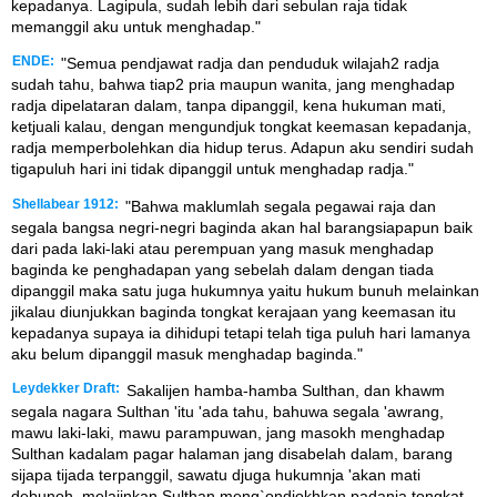
kepadanya. Lagipula, sudah lebih dari sebulan raja tidak
memanggil aku untuk menghadap."
ENDE:
"Semua pendjawat radja dan penduduk wilajah2 radja
sudah tahu, bahwa tiap2 pria maupun wanita, jang menghadap
radja dipelataran dalam, tanpa dipanggil, kena hukuman mati,
ketjuali kalau, dengan mengundjuk tongkat keemasan kepadanja,
radja memperbolehkan dia hidup terus. Adapun aku sendiri sudah
tigapuluh hari ini tidak dipanggil untuk menghadap radja."
Shellabear 1912:
"Bahwa maklumlah segala pegawai raja dan
segala bangsa negri-negri baginda akan hal barangsiapapun baik
dari pada laki-laki atau perempuan yang masuk menghadap
baginda ke penghadapan yang sebelah dalam dengan tiada
dipanggil maka satu juga hukumnya yaitu hukum bunuh melainkan
jikalau diunjukkan baginda tongkat kerajaan yang keemasan itu
kepadanya supaya ia dihidupi tetapi telah tiga puluh hari lamanya
aku belum dipanggil masuk menghadap baginda."
Leydekker Draft:
Sakalijen hamba-hamba Sulthan, dan khawm
segala nagara Sulthan 'itu 'ada tahu, bahuwa segala 'awrang,
mawu laki-laki, mawu parampuwan, jang masokh menghadap
Sulthan kadalam pagar halaman jang disabelah dalam, barang
sijapa tijada terpanggil, sawatu djuga hukumnja 'akan mati
debunoh, melajinkan Sulthan meng`ondjokhkan padanja tongkat