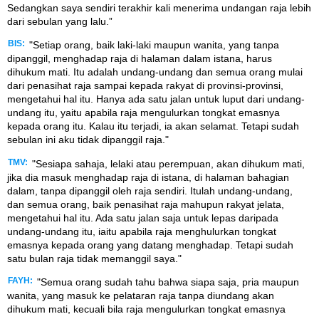
Sedangkan saya sendiri terakhir kali menerima undangan raja lebih
dari sebulan yang lalu.”
BIS:
"Setiap orang, baik laki-laki maupun wanita, yang tanpa
dipanggil, menghadap raja di halaman dalam istana, harus
dihukum mati. Itu adalah undang-undang dan semua orang mulai
dari penasihat raja sampai kepada rakyat di provinsi-provinsi,
mengetahui hal itu. Hanya ada satu jalan untuk luput dari undang-
undang itu, yaitu apabila raja mengulurkan tongkat emasnya
kepada orang itu. Kalau itu terjadi, ia akan selamat. Tetapi sudah
sebulan ini aku tidak dipanggil raja."
TMV:
"Sesiapa sahaja, lelaki atau perempuan, akan dihukum mati,
jika dia masuk menghadap raja di istana, di halaman bahagian
dalam, tanpa dipanggil oleh raja sendiri. Itulah undang-undang,
dan semua orang, baik penasihat raja mahupun rakyat jelata,
mengetahui hal itu. Ada satu jalan saja untuk lepas daripada
undang-undang itu, iaitu apabila raja menghulurkan tongkat
emasnya kepada orang yang datang menghadap. Tetapi sudah
satu bulan raja tidak memanggil saya."
FAYH:
"Semua orang sudah tahu bahwa siapa saja, pria maupun
wanita, yang masuk ke pelataran raja tanpa diundang akan
dihukum mati, kecuali bila raja mengulurkan tongkat emasnya