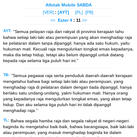
Alkitab Mobile SABDA
[VER]
:
[AYT]
[PL]
[PB]
<<
Ester
4
: 11
>>
AYT:
“Semua pelayan raja dan rakyat di provinsi kerajaan tahu
bahwa setiap laki-laki atau perempuan yang akan menghadap raja
ke pelataran dalam tanpa dipanggil, hanya ada satu hukum, yaitu
hukuman mati. Kecuali raja mengulurkan tongkat emas kepadanya,
maka dia tetap hidup, tetapi aku belum dipanggil untuk datang
kepada raja selama tiga puluh hari ini.”
TB:
"Semua pegawai raja serta penduduk daerah-daerah kerajaan
mengetahui bahwa bagi setiap laki-laki atau perempuan, yang
menghadap raja di pelataran dalam dengan tiada dipanggil, hanya
berlaku satu undang-undang, yakni hukuman mati. Hanya orang
yang kepadanya raja mengulurkan tongkat emas, yang akan tetap
hidup. Dan aku selama tiga puluh hari ini tidak dipanggil
menghadap raja."
TL:
Bahwa segala hamba raja dan segala rakyat di negeri-negeri
baginda itu mengetahui baik-baik, bahwa barangsiapa, baik laki-laki
atau perempuan, yang masuk menghadap baginda ke dalam