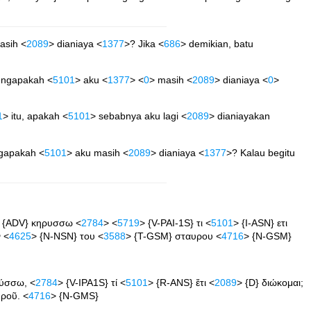
asih <
2089
> dianiaya <
1377
>? Jika <
686
> demikian, batu
engapakah <
5101
> aku <
1377
> <
0
> masih <
2089
> dianiaya <
0
>
1
> itu, apakah <
5101
> sebabnya aku lagi <
2089
> dianiayakan
gapakah <
5101
> aku masih <
2089
> dianiaya <
1377
>? Kalau begitu
 {ADV} κηρυσσω <
2784
> <
5719
> {V-PAI-1S} τι <
5101
> {I-ASN} ετι
 <
4625
> {N-NSN} του <
3588
> {T-GSM} σταυρου <
4716
> {N-GSM}
ρύσσω, <
2784
> {V-IPA1S} τί <
5101
> {R-ANS} ἔτι <
2089
> {D} διώκομαι;
ροῦ. <
4716
> {N-GMS}