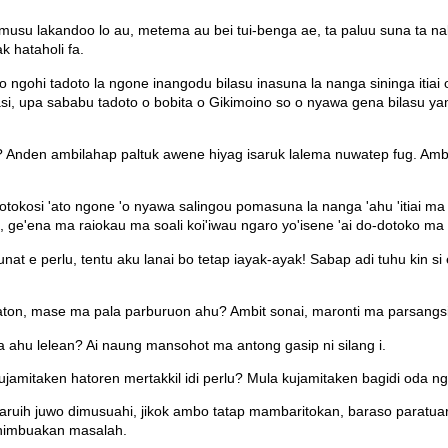
a musu lakandoo lo au, metema au bei tui-benga ae, ta paluu suna ta
k hataholi fa.
o ngohi tadoto la ngone inangodu bilasu inasuna la nanga sininga iti
asi, upa sababu tadoto o bobita o Gikimoino so o nyawa gena bilasu 
 Anden ambilahap paltuk awene hiyag isaruk lalema nuwatep fug. Ambi
otokosi 'ato ngone 'o nyawa salingou pomasuna la nanga 'ahu 'itiai m
uu, ge'ena ma raiokau ma soali koi'iwau ngaro yo'isene 'ai do-dotoko m
at e perlu, tentu aku lanai bo tetap iayak-ayak! Sabap adi tuhu kin si 
on, mase ma pala parburuon ahu? Ambit sonai, maronti ma parsangsian
 ahu lelean? Ai naung mansohot ma antong gasip ni silang i.
itaken hatoren mertakkil idi perlu? Mula kujamitaken bagidi oda ngo 
ruih juwo dimusuahi, jikok ambo tatap mambaritokan, baraso paratua
animbuakan masalah.