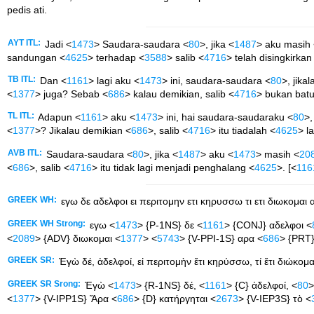
pedis ati.
AYT ITL:
Jadi <
1473
> Saudara-saudara <
80
>, jika <
1487
> aku masih
sandungan <
4625
> terhadap <
3588
> salib <
4716
> telah disingkirkan
TB ITL:
Dan <
1161
> lagi aku <
1473
> ini, saudara-saudara <
80
>, jikal
<
1377
> juga? Sebab <
686
> kalau demikian, salib <
4716
> bukan bat
TL ITL:
Adapun <
1161
> aku <
1473
> ini, hai saudara-saudaraku <
80
>,
<
1377
>? Jikalau demikian <
686
>, salib <
4716
> itu tiadalah <
4625
> l
AVB ITL:
Saudara-saudara <
80
>, jika <
1487
> aku <
1473
> masih <
20
<
686
>, salib <
4716
> itu tidak lagi menjadi penghalang <
4625
>. [<
116
GREEK WH:
εγω δε αδελφοι ει περιτομην ετι κηρυσσω τι ετι διωκομα
GREEK WH Strong:
εγω <
1473
> {P-1NS} δε <
1161
> {CONJ} αδελφοι <
<
2089
> {ADV} διωκομαι <
1377
> <
5743
> {V-PPI-1S} αρα <
686
> {PRT}
GREEK SR:
Ἐγὼ δέ, ἀδελφοί, εἰ περιτομὴν ἔτι κηρύσσω, τί ἔτι διώκο
GREEK SR Srong:
Ἐγὼ <
1473
> {R-1NS} δέ, <
1161
> {C} ἀδελφοί, <
80
>
<
1377
> {V-IPP1S} Ἄρα <
686
> {D} κατήργηται <
2673
> {V-IEP3S} τὸ <