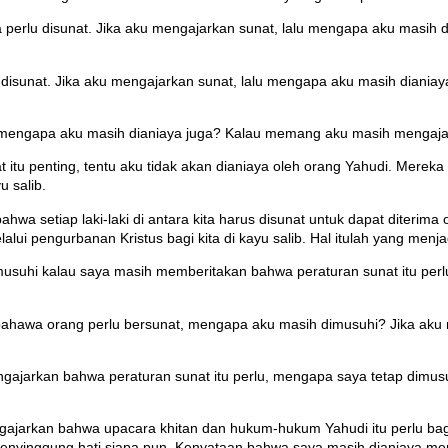
erlu disunat. Jika aku mengajarkan sunat, lalu mengapa aku masih di
sunat. Jika aku mengajarkan sunat, lalu mengapa aku masih dianiaya
mengapa aku masih dianiaya juga? Kalau memang aku masih mengajark
 itu penting, tentu aku tidak akan dianiaya oleh orang Yahudi. Mere
 salib.
a setiap laki-laki di antara kita harus disunat untuk dapat diterima o
lui pengurbanan Kristus bagi kita di kayu salib. Hal itulah yang menj
musuhi kalau saya masih memberitakan bahwa peraturan sunat itu pe
bahawa orang perlu bersunat, mengapa aku masih dimusuhi? Jika aku 
ajarkan bahwa peraturan sunat itu perlu, mengapa saya tetap dimusu
arkan bahwa upacara khitan dan hukum-hukum Yahudi itu perlu bagi
ak menyinggung hati siapa pun. Kenyataan bahwa saya masih dianiaya