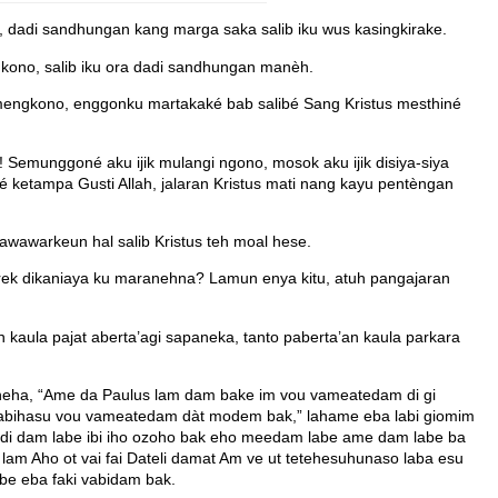
 dadi sandhungan kang marga saka salib iku wus kasingkirake.
kono, salib iku ora dadi sandhungan manèh.
 mengkono, enggonku martakaké bab salibé Sang Kristus mesthiné
emunggoné aku ijik mulangi ngono, mosok aku ijik disiya-siya
 ketampa Gusti Allah, jalaran Kristus mati nang kayu pentèngan
awawarkeun hal salib Kristus teh moal hese.
h rek dikaniaya ku maranehna? Lamun enya kitu, atuh pangajaran
n kaula pajat aberta’agi sapaneka, tanto paberta’an kaula parkara
neha, “Ame da Paulus lam dam bake im vou vameatedam di gi
labihasu vou vameatedam dàt modem bak,” lahame eba labi giomim
i dam labe ibi iho ozoho bak eho meedam labe ame dam labe ba
m Aho ot vai fai Dateli damat Am ve ut tetehesuhunaso laba esu
be eba faki vabidam bak.