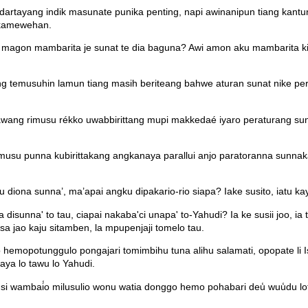
idartayang indik masunate punika penting, napi awinanipun tiang kant
g kamewehan.
ku magon mambarita je sunat te dia baguna? Awi amon aku mambarita k
g temusuhin lamun tiang masih beriteang bahwe aturan sunat nike per
wang rimusu rékko uwabbirittang mupi makkedaé iyaro peraturang su
nimusu punna kubirittakang angkanaya parallui anjo paratoranna sunn
 diona sunna’, ma’apai angku dipakario-rio siapa? Iake susito, iatu k
 disunna' to tau, ciapai nakaba'ci unapa' to-Yahudi? Ia ke susii joo, 
 jao kaju sitamben, la mpupenjaji tomelo tau.
opotunggulo pongajari tomimbihu tuna alihu salamati, opopate li Isa
aya lo tawu lo Yahudi.
usi wambai̒o milusulio wonu watia donggo hemo pohabari deu̒ wuu̒du lo
.