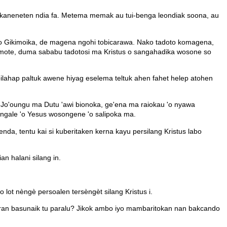
 nakaneneten ndia fa. Metema memak au tui-benga leondiak soona, au
ai o Gikimoika, de magena ngohi tobicarawa. Nako tadoto komagena,
yamote, duma sababu tadotosi ma Kristus o sangahadika wosone so
lahap paltuk awene hiyag eselema teltuk ahen fahet helep atohen
a Jo'oungu ma Dutu 'awi bionoka, ge'ena ma raiokau 'o nyawa
a ngale 'o Yesus wosongene 'o salipoka ma.
enda, tentu kai si kuberitaken kerna kayu persilang Kristus labo
 halani silang in.
lot nèngè persoalen tersèngèt silang Kristus i.
ran basunaik tu paralu? Jikok ambo iyo mambaritokan nan bakcando