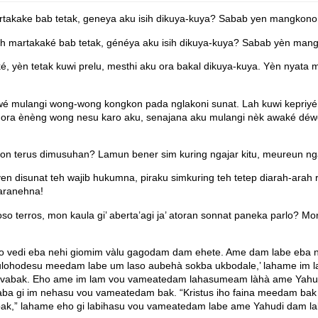
takake bab tetak, geneya aku isih dikuya-kuya? Sabab yen mangkono,
h martakaké bab tetak, généya aku isih dikuya-kuya? Sabab yèn mang
, yèn tetak kuwi prelu, mesthi aku ora bakal dikuya-kuya. Yèn nyata
 mulangi wong-wong kongkon pada nglakoni sunat. Lah kuwi kepriyé! S
a ora ènèng wong nesu karo aku, senajana aku mulangi nèk awaké déwé
naon terus dimusuhan? Lamun bener sim kuring ngajar kitu, meureun ng
en disunat teh wajib hukumna, piraku simkuring teh tetep diarah-ara
maranehna!
oso terros, mon kaula gi’ aberta’agi ja’ atoran sonnat paneka parlo? Mo
ho vedi eba nehi giomim vàlu gagodam dam ehete. Ame dam labe eba 
ulohodesu meedam labe um laso aubehà sokba ukbodale,’ lahame im 
 vabak. Eho ame im lam vou vameatedam lahasumeam làhà ame Yahud
 gi im nehasu vou vameatedam bak. “Kristus iho faina meedam bak la
 bak,” lahame eho gi labihasu vou vameatedam labe ame Yahudi dam la