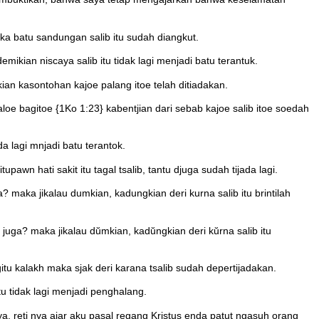
 batu sandungan salib itu sudah diangkut.
ikian niscaya salib itu tidak lagi menjadi batu terantuk.
an kasontohan kajoe palang itoe telah ditiadakan.
loe bagitoe {1Ko 1:23} kabentjian dari sebab kajoe salib itoe soedah
a lagi mnjadi batu terantok.
pawn hati sakit itu tagal tsalib, tantu djuga sudah tijada lagi.
 maka jikalau dumkian, kadungkian deri kurna salib itu brintilah
 juga? maka jikalau dŭmkian, kadŭngkian deri kŭrna salib itu
itu kalakh maka sjak deri karana tsalib sudah depertijadakan.
 tidak lagi menjadi penghalang.
, reti nya ajar aku pasal regang Kristus enda patut ngasuh orang