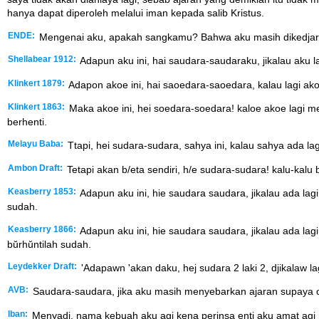
hanya dapat diperoleh melalui iman kepada salib Kristus.
ENDE:
Mengenai aku, apakah sangkamu? Bahwa aku masih dikedjari 
Shellabear 1912:
Adapun aku ini, hai saudara-saudaraku, jikalau aku la
Klinkert 1879:
Adapon akoe ini, hai saoedara-saoedara, kalau lagi ak
Klinkert 1863:
Maka akoe ini, hei soedara-soedara! kaloe akoe lagi me
berhenti.
Melayu Baba:
Ttapi, hei sudara-sudara, sahya ini, kalau sahya ada lag
Ambon Draft:
Tetapi akan b/eta sendiri, h/e sudara-sudara! kalu-kalu b/
Keasberry 1853:
Adapun aku ini, hie saudara saudara, jikalau ada lagi
sudah.
Keasberry 1866:
Adapun aku ini, hie saudara saudara, jikalau ada lag
bŭrhŭntilah sudah.
Leydekker Draft:
'Adapawn 'akan daku, hej sudara 2 laki 2, djikalaw l
AVB:
Saudara-saudara, jika aku masih menyebarkan ajaran supaya or
Iban:
Menyadi, nama kebuah aku agi kena perinsa enti aku amat agi m