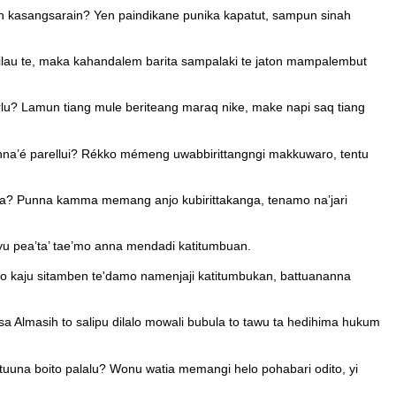
un kasangsarain? Yen paindikane punika kapatut, sampun sinah
ilau te, maka kahandalem barita sampalaki te jaton mampalembut
lu? Lamun tiang mule beriteang maraq nike, make napi saq tiang
nna’é parellui? Rékko mémeng uwabbirittangngi makkuwaro, tentu
aka? Punna kamma memang anjo kubirittakanga, tenamo na’jari
ayu pea’ta’ tae’mo anna mendadi katitumbuan.
ia to kaju sitamben te'damo namenjaji katitumbukan, battuananna
 Almasih to salipu dilalo mowali bubula to tawu ta hedihima hukum
tuuna boito palalu? Wonu watia memangi helo pohabari odito, yi