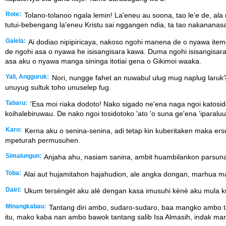
Rote:
Tolano-tolanoo ngala lemin! La'eneu au soona, tao le'e de, al
tutui-bebengang la'eneu Kristu sai nggangen ndia, ta tao nakananasa
Galela:
Ai dodiao nipipiricaya, nakoso ngohi manena de o nyawa item
de ngohi asa o nyawa he isisangisara kawa. Duma ngohi isisangisar
asa aku o nyawa manga sininga itotiai gena o Gikimoi waaka.
Yali, Angguruk:
Nori, nungge fahet an nuwabul ulug mug naplug laruk?
unuyug sultuk toho unuselep fug.
Tabaru:
'Esa moi riaka dodoto! Nako sigado ne'ena naga ngoi katosid
koihalebiruwau. De nako ngoi tosidotoko 'ato 'o suna ge'ena 'iparal
Karo:
Kerna aku o senina-senina, adi tetap kin kuberitaken maka ersun
mpeturah permusuhen.
Simalungun:
Anjaha ahu, nasiam sanina, ambit huambilankon parsunat
Toba:
Alai aut hujamitahon hajahudion, ale angka dongan, marhua ma
Dairi:
Ukum tersèngèt aku alè dengan kasa imusuhi kènè aku mula kujam
Minangkabau:
Tantang diri ambo, sudaro-sudaro, baa mangko ambo ta
itu, mako kaba nan ambo bawok tantang salib Isa Almasih, indak m