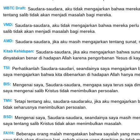
WBTC Draft:
Saudara-saudara, aku tidak mengajarkan bahwa mereka p
tentang salib tidak akan menjadi masalah bagi mereka.
VMD:
Saudara-saudara, aku tidak mengajarkan bahwa mereka perlu di
salib tidak akan menjadi masalah bagi mereka.
AMD:
Saudara-saudara, jika aku masih mengajarkan tentang sunat, 
Kitab Kehidupan:
Saudara-saudara, jika aku mengajarkan bahwa sunat
dinyatakan benar di hadapan Allah karena pengorbanan Yesus di kayu
TSI:
Perhatikanlah Saudara-saudari, seandainya saya mengajarkan bahw
saya mengajarkan bahwa kita dibenarkan di hadapan Allah hanya mela
BIS:
Mengenai saya, Saudara-saudara, mengapa saya terus saja di
saya mengenai salib Kristus tidak menimbulkan persoalan.
TMV:
Tetapi tentang aku, saudara-saudaraku, jika aku mengajarkan 
tidak seharusnya menimbulkan persoalan.
BSD:
Mengenai saya, Saudara-saudara, seandainya saya masih meng
saya tentang salib Kristus tidak akan menimbulkan masalah.
FAYH:
Beberapa orang malah mengatakan bahwa sayalah yang mengaj
saya tidak akan dianiaya lagi, sebab ajaran yang demikian itu tid