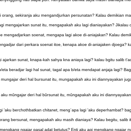
orang, sekiranja aku mengandjurkan persunatan? Kalau demikian maka
gi mengajarkan sunat itu, mengapakah aku lagi dianiayakan? Jikalau dem
oe mengadjarkan soenat, mengapa lagi akoe di-aniajakan? Kalau demiki
ngadjar dari perkara soenat itoe, kenapa akoe di-aniajaken djoega? ka
i ajarkan sunat, knapa-kah sahya kna aniaya lagi? kalau bgitu salib t'ad
eta beradjar lagi hal sunat, tagal apa b/eta mendapat anjaja lagi? Bagitu
 mungajar deri hal bursunat itu, mungapakah aku ini diannyayakan juga?
i aku mŭngajar deri hal bŭrsunat itu, mŭngapakah aku ini diannyayakan
agi 'aku berchothbatkan chitanet, meng`apa lagi 'aku deperhambat? bag
ang bersunat, mengapakah aku masih dianiaya? Kalau begitu, salib itu
engkang ngajar pasal adat betutus? Enti aku agi mengkang ngajar nya