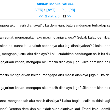
Alkitab Mobile SABDA
[VER]
:
[AYT]
[PL]
[PB]
<<
Galatia
5
: 11
>>
apa aku masih dianiaya? Jika demikian, batu sandungan terhadap sali
kan sunat, mengapakah aku masih dianiaya juga? Sebab kalau demikian
kan hal sunat itu, apakah sebabnya aku lagi dianiayakan? Jikalau demik
 mengapa justru aku dianiaya? Lalu, sudahkah sandungan salib itu di
jarkan khitan, mengapa aku masih dianiaya juga? Jika demikian halny
sih mengajarkan khitan, mengapa aku masih dianiaya juga? Jika demik
jarkan khitan, mengapa aku masih dianiaya juga? Jika demikian halny
at, mengapakah aku masih dianiaya? Kalau begitu, salib itu tidak lag
at? Dengan demikian aku tidak akan dianiaya lagi. Tetapi kalau demi