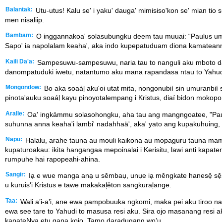
Balantak:
Utu-utus! Kalu se' i yaku' dauga' mimisiso'kon se' mian tio 
men nisaliip.
Bambam:
O inggannakoa' solasubungku deem tau muuai: “Paulus umpe
Sapo' ia napolalam keaha', aka indo kupepatuduam diona kamateann
Kaili Da'a:
Sampesuwu-sampesuwu, naria tau to nanguli aku mboto dan
danompatuduki iwetu, natantumo aku mana rapandasa ntau to Yahudi
Mongondow:
Bo aka soaáḷ aku'oi utat mita, nongonubií sin umuranbi
pinota'auku soaáḷ kayu pinoyotalempang i Kristus, diaí bidon mok
Aralle:
Oa' ingkämmu solasohongku, aha tau ang mangngoatee, "Paulus
suhunna anna keaha'i lambi' nadahhaä', aka' yato ang kupakuhuing,
Napu:
Halalu, arahe tauna au mouli kaikona au mopaguru tauna mampe
kupaturoakau: ikita hangangaa mepoinalai i Kerisitu, lawi anti kapate
rumpuhe hai rapopeahi-ahina.
Sangir:
Iạ e wue manga anạ u sěmbaụ, unụe iạ měngkate hanesẹ̌ sẹ̌sẹ̌
u kuruis'i Kristus e tawe makakal᷊ěton sangkural᷊ange.
Taa:
Wali a’i-a’i, ane ewa pampobuuka ngkomi, maka pei aku tiroo n
ewa see tare to Yahudi to masusa resi aku. Sira ojo masanang resi 
kapateNya etu gana kojo. Tamo daradugang wo’u.