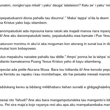
sunaton, nongko'upa mbali' i yaku' dauga' talalaison? Kalu se' i yaku' 
patuduanni diona pahallu tau disunna'.” Maka' tappa' si'da la deem
a Kristus yabo kaju sitambem.
ompatuduki ada mposuna kana ratuki ala majadi manoa riara mpanggita
! Ane aku danompatuduki iwetu, pepatudukiku ewa kamate i Pue Yesus 
í saturuon monimu in aku'oi aka moguman kon atorang in sunat tua in dia
opomukaí kom bobayowan.
 mepakuhu naoatee pahallu tau ditille." Ampo' ponna ke la tahpa' si
 dianto kamateanna Puang Yesus Kristus yaho di kayu sitambeng.
ulai ada petile Aturana Musa. Bara tou lolitanda iti! Ane kenodo pe
na Kerisitu au rapaku i kau mombehape, ido hai peisake mewali manoto i 
dukang kereu iạ bẹ̌dang mělẹ̌habaru tiahan sunatẹ̌ e ghẹ̌gaghal᷊eěng
asesai nto Yahudi? Ane aku bara mangampotundeka tau manganto’o kit
aku. Pei sira maja’a kojo rayanya resi aku apa aku mampakarebaka man