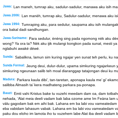
Jawa:
Lan maneh, tumrap aku, sadulur-sadulur, manawa aku isih mar
Jawa 2006:
Lan manèh, tumrap aku, Sadulur-sadulur, menawa aku isi
Jawa 1994:
Tumraping aku, para sedulur, saupama aku isih mulangaké
ora bakal dadi sandhungan.
Jawa-Suriname:
Para sedulur, ènèng sing pada ngomong nèk aku déwé
wong? Ya ora ta? Nèk aku ijik mulangi kongkon pada sunat, mesti y
nglabuhi awaké déwé.
Sunda:
Sabalikna, lamun sim kuring ngajar yen sunat teh perlu, ku 
Sunda Formal:
Jeung deui, dulur-dulur, upama simkuring ngajarkeun y
simkuring ngeunaan salib teh moal diaranggap tatajongan deui ku 
Madura:
Parkara kaula dibi’, tan-taretan, aponapa kaula me’ gi’ ekam
salibba Almasih ta’ kera madhateng parkara pa-ponapa.
Bauzi:
Emti vahi Kristus bake tu vuzehi meedam dam oa, dam totba
nehada, ‘Alat meia deeli vadam bak laba ozome ame Im Feàna lam 
vàlu gagodam bak em aihi bak. Lahana em ba labi vou vameatedam
eba vabidam lahasum vabak. Lahana em ba labi vou vameatedam vaba
paku dou eloho im lamota iho tu vuzehem labe Alat iba deeli vadam