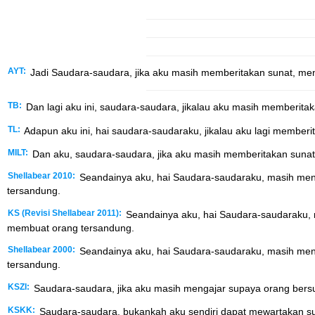
AYT:
Jadi Saudara-saudara, jika aku masih memberitakan sunat, meng
TB:
Dan lagi aku ini, saudara-saudara, jikalau aku masih memberita
TL:
Adapun aku ini, hai saudara-saudaraku, jikalau aku lagi memberita
MILT:
Dan aku, saudara-saudara, jika aku masih memberitakan sunat,
Shellabear 2010:
Seandainya aku, hai Saudara-saudaraku, masih menga
tersandung.
KS (Revisi Shellabear 2011):
Seandainya aku, hai Saudara-saudaraku, ma
membuat orang tersandung.
Shellabear 2000:
Seandainya aku, hai Saudara-saudaraku, masih menga
tersandung.
KSZI:
Saudara-saudara, jika aku masih mengajar supaya orang bersun
KSKK:
Saudara-saudara, bukankah aku sendiri dapat mewartakan sun