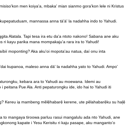
mimisiso'kon men koiya'a, mbaka' mian sianmo gora'kon lele ni Kristus
 kupepatuduam, mannassa anna tä'ä' la nadahha indo to Yahudi.
 Alatala. Tapi tesa ira etu da'a ntoto nakono! Sabana ane aku
ri kayu parika mana mompakaju'a rara ira to Yahudi!
íbií moponting? Aka aku'oi mopota'au natua, daí onu inta
'dai kupanoa, maleso anna dä' la nadahha yato to Yahudi. Ampo'
paturongku, kebara ara to Yahudi au moewana. Idemi au
peitana Pue Ala. Anti pepaturongku ide, ido hai to Yahudi iti
? Kereu iạ mambeng mělẹ̌habarẹ̌ kerene, ute pělahabarẹ̌ku su hal᷊ẹ̌
a to mangaya tiroowa parluu rasui mangalulu ada nto Yahudi, ane
gkonong kapate i Yesu Kerisitu ri kaju pasape, aku manganto’o