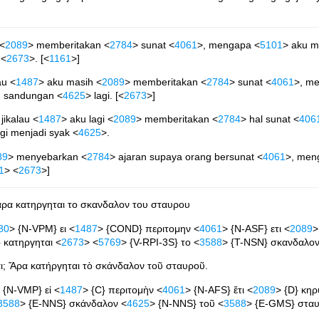
 <
2089
> memberitakan <
2784
> sunat <
4061
>, mengapa <
5101
> aku m
 <
2673
>. [<
1161
>]
au <
1487
> aku masih <
2089
> memberitakan <
2784
> sunat <
4061
>, m
u sandungan <
4625
> lagi. [<
2673
>]
 jikalau <
1487
> aku lagi <
2089
> memberitakan <
2784
> hal sunat <
406
agi menjadi syak <
4625
>.
89
> menyebarkan <
2784
> ajaran supaya orang bersunat <
4061
>, men
1
> <
2673
>]
ι αρα κατηργηται το σκανδαλον του σταυρου
80
> {N-VPM} ει <
1487
> {COND} περιτομην <
4061
> {N-ASF} ετι <
2089
>
 κατηργηται <
2673
> <
5769
> {V-RPI-3S} το <
3588
> {T-NSN} σκανδαλον
μαι; Ἄρα κατήργηται τὸ σκάνδαλον τοῦ σταυροῦ.
 {N-VMP} εἰ <
1487
> {C} περιτομὴν <
4061
> {N-AFS} ἔτι <
2089
> {D} κη
3588
> {E-NNS} σκάνδαλον <
4625
> {N-NNS} τοῦ <
3588
> {E-GMS} σταυ