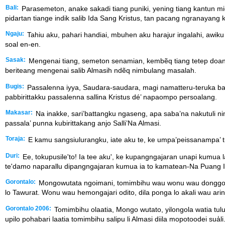
Bali:
Parasemeton, anake sakadi tiang puniki, yening tiang kantun m
pidartan tiange indik salib Ida Sang Kristus, tan pacang ngranayan
Ngaju:
Tahiu aku, pahari handiai, mbuhen aku harajur ingalahi, awi
soal en-en.
Sasak:
Mengenai tiang, semeton senamian, kembẽq tiang tetep doan
beriteang mengenai salib Almasih ndẽq nimbulang masalah.
Bugis:
Passalenna iyya, Saudara-saudara, magi namatteru-teruka ba
pabbirittakku passalenna sallina Kristus dé’ napaompo persoalang.
Makasar:
Na inakke, sari’battangku ngaseng, apa saba’na nakutuli 
passala’ punna kubirittakang anjo Salli’Na Almasi.
Toraja:
E kamu sangsiulurangku, iate aku te, ke umpa’peissanampa’ tu
Duri:
Ee, tokupusile'to! Ia tee aku', ke kupangngajaran unapi kumua la
te'damo naparallu dipangngajaran kumua ia to kamatean-Na Puang Isa
Gorontalo:
Mongowutata ngoimani, tomimbihu wau wonu wau donggo hem
lo Tawurat. Wonu wau hemongajari odito, dila ponga lo akali wau arin
Gorontalo 2006:
Tomimbihu olaatia, Mongo wutato, yilongola watia tul
upilo pohabari laatia tomimbihu salipu li Almasi diila mopotoodei sua̒li