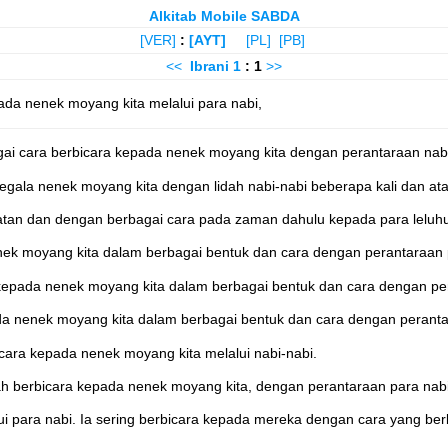
Alkitab Mobile SABDA
[VER]
:
[AYT]
[PL]
[PB]
<<
Ibrani
1
: 1
>>
ada nenek moyang kita melalui para nabi,
gai cara berbicara kepada nenek moyang kita dengan perantaraan nabi
gala nenek moyang kita dengan lidah nabi-nabi beberapa kali dan ata
atan dan dengan berbagai cara pada zaman dahulu kepada para leluhur
ek moyang kita dalam berbagai bentuk dan cara dengan perantaraan 
kepada nenek moyang kita dalam berbagai bentuk dan cara dengan per
da nenek moyang kita dalam berbagai bentuk dan cara dengan peranta
cara kepada nenek moyang kita melalui nabi-nabi.
lah berbicara kepada nenek moyang kita, dengan perantaraan para nabi
ui para nabi. Ia sering berbicara kepada mereka dengan cara yang be