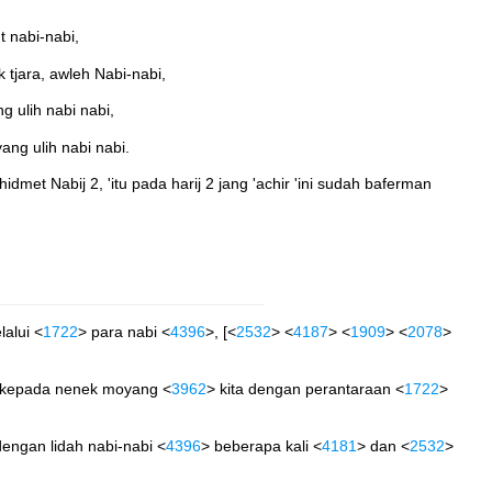
 nabi-nabi,
tjara, awleh Nabi-nabi,
 ulih nabi nabi,
ng ulih nabi nabi.
et Nabij 2, 'itu pada harij 2 jang 'achir 'ini sudah baferman
lalui <
1722
> para nabi <
4396
>, [<
2532
> <
4187
> <
1909
> <
2078
>
 kepada nenek moyang <
3962
> kita dengan perantaraan <
1722
>
dengan lidah nabi-nabi <
4396
> beberapa kali <
4181
> dan <
2532
>