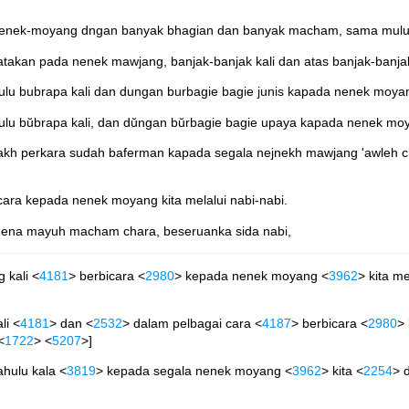
a nenek-moyang dngan banyak bhagian dan banyak macham, sama mulut
akan pada nenek mawjang, banjak-banjak kali dan atas banjak-banjak 
u bubrapa kali dan dungan burbagie bagie junis kapada nenek moyang
u bŭbrapa kali, dan dŭngan bŭrbagie bagie upaya kapada nenek moya
akh perkara sudah baferman kapada segala nejnekh mawjang 'awleh chidm
ara kepada nenek moyang kita melalui nabi-nabi.
, ngena mayuh macham chara, beseruanka sida nabi,
 kali <
4181
> berbicara <
2980
> kepada nenek moyang <
3962
> kita me
li <
4181
> dan <
2532
> dalam pelbagai cara <
4187
> berbicara <
2980
>
<
1722
> <
5207
>]
hulu kala <
3819
> kepada segala nenek moyang <
3962
> kita <
2254
> 