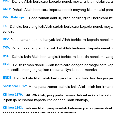
VMD:
Dahulu Allah berbicara kepada nenek moyang kita melalui para
AMD:
Dahulu Allah berbicara kepada nenek moyang kita melalui para
Kitab Kehidupan:
Pada zaman dahulu, Allah berulang kali berbicara k
TSI:
Dahulu, berulang kali Allah sudah berbicara kepada nenek moyan
sendiri.
BIS:
Pada zaman dahulu banyak kali Allah berbicara kepada nenek
TMV:
Pada masa lampau, banyak kali Allah berfirman kepada nenek m
BSD:
Dahulu kala Allah berulangkali berbicara kepada nenek moyan
FAYH:
PADA zaman dahulu Allah berbicara dengan berbagai cara kep
demi sedikit mengungkapkan rencana-Nya kepada mereka.
ENDE:
Dahulu kala Allah telah berbitjara berulang kali dan dengan pe
Shellabear 1912:
Maka pada zaman dahulu kala Allah telah berfirman
Klinkert 1879:
BAHWA Allah, jang pada zaman dehoeloe kala bersabda 
inipon Ija bersabda kapada kita dengan lidah Anaknja,
Klinkert 1863:
Bahoea Allah, jang soedah befirman pada djaman doelo
soedah befirman sama kita-orang olih Anaknja;