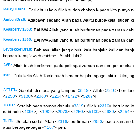
Melayu Baba:
Deri dhulu kala Allah sudah chakap k-pada kita puny
Ambon Draft:
Adapawn sedang Allah pada waktu purba-kala, sudah kat
Keasberry 1853:
BAHWA Allah yang tulah burfurman pada zaman dahul
Keasberry 1866:
BAHWA Allah yang tŭlah bŭrfŭrman pada zaman dahul
Leydekker Draft:
Bahuwa 'Allah jang dihulu kala banjakh kali dan banj
kapada kamij 'awleh chidmet 'Anakh laki 2:
AVB:
Allah telah berfirman pada pelbagai zaman dan dengan aneka c
Iban:
Dulu kelia Allah Taala suah bendar bejaku ngagai aki ini kitai
AYT ITL:
Setelah di masa yang lampau <
3819
>, Allah <
2316
> berulang
<
2250
> <
5130
> <
2980
> <
2254
> <
1722
> <
5207
>]
TB ITL:
Setelah pada zaman dahulu <
3819
> Allah <
2316
> berulang ka
nabi-nabi <
4396
>, [<
1909
> <
2078
> <
2250
> <
5130
> <
2980
> <
2254
> 
TL ITL:
Setelah sudah Allah <
2316
> berfirman <
2980
> pada zaman da
atas berbagai-bagai <
4187
> peri,