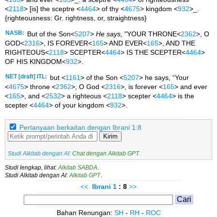
<
2118
> [is] the sceptre <
4464
> of thy <
4675
> kingdom <
932
>_.
{righteousness: Gr. rightness, or, straightness}
NASB:
But of the Son<
5207
>
He says,
"YOUR THRONE<
2362
>, O
GOD<
2316
>, IS FOREVER<
165
> AND EVER<
165
>, AND THE
RIGHTEOUS<
2118
> SCEPTER<
4464
> IS THE SCEPTER<
4464
>
OF HIS KINGDOM<
932
>.
NET [draft] ITL:
but <
1161
> of the Son <
5207
> he says, “Your
<
4675
> throne <
2362
>, O God <
2316
>, is forever <
165
> and ever
<
165
>, and <
2532
> a righteous <
2118
> scepter <
4464
> is the
scepter <
4464
> of your kingdom <
932
>.
Pertanyaan berkaitan dengan Ibrani 1:8
Kirim
Studi Alkitab dengan AI:
Chat dengan Alkitab GPT
.
Studi lengkap, lihat:
Alkitab SABDA
.
Studi Alkitab dengan AI:
Alkitab GPT
.
<<
Ibrani
1
: 8
>>
Bahan Renungan:
SH
-
RH
-
ROC