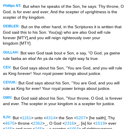
Phillips NT:
But when he speaks of the Son, he says: Thy throne, O
God, is for ever and ever; And the scepter of uprightness is the
scepter of thy kingdom.
DEIBLER:
But on the other hand, in the Scriptures it is written that
God said this to his Son: You(sg) who are also God will rule
forever [MTY],and you will reign righteously over your
kingdom [MTY].
GULLAH:
Bot wen God taak bout e Son, e say, “O God, ya gwine
rule faeba an eba! An ya da rule de right way fa true.
CEV:
But God says about his Son, "You are God, and you will rule
as King forever! Your royal power brings about justice.
CEVUK:
But God says about his Son, “You are God, and you will
rule as King for ever! Your royal power brings about justice.
GWV:
But God said about his Son, "Your throne, O God, is forever
and ever. The scepter in your kingdom is a scepter for justice.
KJV:
But <
1161
> unto <
4314
> the Son <
5207
> [he saith], Thy
<
4675
> throne <
2362
>_, O God <
2316
>_, [is] for <
1519
> ever
<
165
> and ever <
165
>_: a sceptre <
4464
> of righteousness