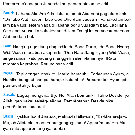
Pamarenta’annepon Junandalem pamarenta’an se adil.
Bauzi:
Lahana Alat Am Adat laba ozom di Aba nehi gagodam bak.
“Om abo Alat modem labe Obo Oho dam vuusu im vahokedam bak
lam ba vàusi setem vaba gi labaha bohu vuusdam bak. Labi laha
Oho dam vuusu im vahokedam di lam Om gi im vamdesu meedam
Alat modem bak.
Bali:
Nanging ngeniang ring indik Ida Sang Putra, Ida Sang Hyang
Widi Wasa masabda asapuniki: “Duh Ratu Sang Hyang Widi Wasa,
singasanan IRatu pacang manggeh salami-laminnya. IRatu
mrentah kaprabon IRatune saha adil.
Ngaju:
Tapi dengan Anak te Hatalla hamauh, "Padadusan Ayum, o
Hatalla, bunggut sampai harajur katatahie! Pamarentah Ayum jete
pamarentah je bujur.
Sasak:
Laguq mengenai Bije-Ne, Allah bemanik, "Tahte Deside, ya
Allah, gen kekel selaẽq-laẽqne! Pemrẽntahan Deside nike
pemrẽntahan saq adil.
Bugis:
Iyakiya lao ri Ana’éro, makkedai Allataala, "Kadéra arajam-
Mu, oh Allataala, mannennungengngi matu! Apparéntangem-Mu
iyanaritu apparéntang iya adélé’é.