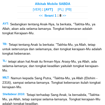
Alkitab Mobile SABDA
[VER]
:
[AYT]
[PL]
[PB]
<<
Ibrani
1
: 8
>>
AYT:
Sedangkan tentang Anak-Nya, Ia berkata, “Takhta-Mu, ya
Allah, akan ada selama-lamanya. Tongkat kebenaran adalah
tongkat Kerajaan-Mu.
TB:
Tetapi tentang Anak Ia berkata: "Takhta-Mu, ya Allah, tetap
untuk seterusnya dan selamanya, dan tongkat kerajaan-Mu adalah
tongkat kebenaran.
TL:
tetapi akan hal Anak itu firman-Nya: Arasy-Mu, ya Allah, ada
selama-lamanya; dan tongkat keadilan yaitulah tongkat kerajaan-
Mu.
MILT:
Namun kepada Sang Putra, "Takhta-Mu, ya Allah (Elohim -
2316), sampai selama-lamanya. Tongkat kebenaran itulah tongkat
kerajaan-Mu.
Shellabear 2010:
Tetapi terhadap Sang Anak, Ia bersabda, "Takhta-
Mu, ya Allah, tetap sampai selama-lamanya. Tongkat kerajaan-Mu
adalah tongkat keadilan.