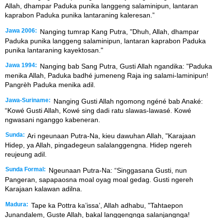
Allah, dhampar Paduka punika langgeng salaminipun, lantaran
kaprabon Paduka punika lantaraning kaleresan.”
Jawa 2006:
Nanging tumrap Kang Putra, "Dhuh, Allah, dhampar
Paduka punika langgeng salaminipun, lantaran kaprabon Paduka
punika lantaraning kayektosan."
Jawa 1994:
Nanging bab Sang Putra, Gusti Allah ngandika: "Paduka
menika Allah, Paduka badhé jumeneng Raja ing salami-laminipun!
Pangrèh Paduka menika adil.
Jawa-Suriname:
Nanging Gusti Allah ngomong ngéné bab Anaké:
“Kowé Gusti Allah, Kowé sing dadi ratu slawas-lawasé. Kowé
ngwasani nganggo kabeneran.
Sunda:
Ari ngeunaan Putra-Na, kieu dawuhan Allah, "Karajaan
Hidep, ya Allah, pingadegeun salalanggengna. Hidep ngereh
reujeung adil.
Sunda Formal:
Ngeunaan Putra-Na: “Singgasana Gusti, nun
Pangeran, sapapaosna moal oyag moal gedag. Gusti ngereh
Karajaan kalawan adilna.
Madura:
Tape ka Pottra ka’issa’, Allah adhabu, "Tahtaepon
Junandalem, Guste Allah, bakal langgengnga salanjangnga!