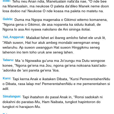
Rote:
Tehu neu Anan ndia, Manetualain nafa'da nae, "O nde bee
na Manetualain, ma neukose O paleta da'dileo Manek neme doon
losa dodoo na! Neukose O nde koasa ma paleta no matetu na.
Galela:
Duma ma Ngopa magenaka o Gikimoi witemo komanena,
"Ngona gena o Gikimoi, de asa nopareta ka sidutu ikakali, de
Ngona lo asa Ani nyawa nakolano de Ani sininga itotiai.
Yali, Angguruk:
Malaikat fahet ari ibareg amloho fahet ele uruk lit,
"Allah suwon, Hat hur atuk ambeg mondabi weregman eneg
welaruhu. Ap suwon uwanggun Hat suwon Hinggikmu seneg
lahenon ino tem toho uruk ane seneg lahen.
Tabaru:
Ma 'o Ngowaika gu'una ma Jo'oungu ma Dutu wongose
konee, "Ngona ge'ena ma Jou, ngona ge'ena nokoana kaisi'ado-
'adonika de 'ani pareta ge'ena 'iloa.
Karo:
Tapi kerna Anak e ikataken Dibata, "Kursi PemerentahenNdu
o Dibata, rasa lalap me! PemerentahenNdu e me pemerentahen si
adil.
Simalungun:
Tapi ihatahon do pasal Anak in, “Ronsi sadokah ni
dokahni do paratas-Mu, Ham Naibata, tungkot hapintoron do
tungkot ni harajaon-Mu.