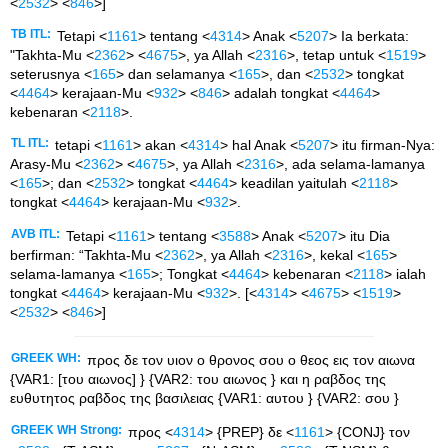
<
2532
> <
846
>]
TB ITL:
Tetapi <
1161
> tentang <
4314
> Anak <
5207
> Ia berkata:
"Takhta-Mu <
2362
> <
4675
>, ya Allah <
2316
>, tetap untuk <
1519
>
seterusnya <
165
> dan selamanya <
165
>, dan <
2532
> tongkat
<
4464
> kerajaan-Mu <
932
> <
846
> adalah tongkat <
4464
>
kebenaran <
2118
>.
TL ITL:
tetapi <
1161
> akan <
4314
> hal Anak <
5207
> itu firman-Nya:
Arasy-Mu <
2362
> <
4675
>, ya Allah <
2316
>, ada selama-lamanya
<
165
>; dan <
2532
> tongkat <
4464
> keadilan yaitulah <
2118
>
tongkat <
4464
> kerajaan-Mu <
932
>.
AVB ITL:
Tetapi <
1161
> tentang <
3588
> Anak <
5207
> itu Dia
berfirman: “Takhta-Mu <
2362
>, ya Allah <
2316
>, kekal <
165
>
selama-lamanya <
165
>; Tongkat <
4464
> kebenaran <
2118
> ialah
tongkat <
4464
> kerajaan-Mu <
932
>. [<
4314
> <
4675
> <
1519
>
<
2532
> <
846
>]
GREEK WH:
προς δε τον υιον ο θρονος σου ο θεος εις τον αιωνα
{VAR1: [του αιωνος] } {VAR2: του αιωνος } και η ραβδος της
ευθυτητος ραβδος της βασιλειας {VAR1: αυτου } {VAR2: σου }
GREEK WH Strong:
προς <
4314
> {PREP} δε <
1161
> {CONJ} τον