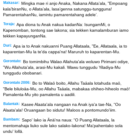
Makasar:
Mingka mae ri anjo Anaka, Nakana Allata’ala, "Empoang
kala’biranNu, o Allata’ala, lasa’genna satunggu-tungguna!
PamarentahanNu, iamintu pamarentahang adele’.
Toraja:
Apa diona tu Anak nakua kadanNa: IsungamMi, o
Kapenomban, tontong sae lakona; sia tekken kamalamburan iamo
tekken kapayunganNa.
Duri:
Apa ia to Anak nakuanni Puang Allataala, "Ee, Allataala, ia to
kaparentan-Mu la te'da cappa'na! Maruruh to kaparentan-Mu.
Gorontalo:
Bo tomimbihu Walao Allahuta'ala woluwo Pirimani odiye,
”Wu Allahuta'ala, arasi-Mu kakali. Wawu tunggudu Yiladiya-Mu
tunggudu obobanari.
Gorontalo 2006:
Bo to Walao̒ boito, Allahu Taa̒ala lotahuda mao̒,
"Bele biluloa̒a-Mu, oo Allahu Taa̒ala, mabakaa ohiheo-hiheolo mao̒!
Pamalenta-Mu yito pamalenta u aadili.
Balantak:
Kasee Alaata'ala nangaan na Anak iya'a tae-Na, “Oo
Alaata'ala! Oruangaan bo sidutu! Maloos a pontomundo'iim.
Bambam:
Sapo' lako ia Änä'na naua: “O Puang Allataala, la
mentomahaja liuko sule lako salako-lakona! Ma'pahentako sola
undu' lollä.