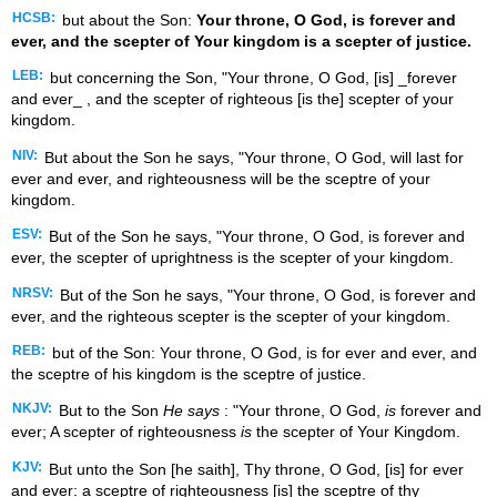
HCSB:
but about the Son:
Your throne, O God, is forever and
ever, and the scepter of Your kingdom is a scepter of justice.
LEB:
but concerning the Son, "Your throne, O God, [is] _forever
and ever_ , and the scepter of righteous [is the] scepter of your
kingdom.
NIV:
But about the Son he says, "Your throne, O God, will last for
ever and ever, and righteousness will be the sceptre of your
kingdom.
ESV:
But of the Son he says, "Your throne, O God, is forever and
ever, the scepter of uprightness is the scepter of your kingdom.
NRSV:
But of the Son he says, "Your throne, O God, is forever and
ever, and the righteous scepter is the scepter of your kingdom.
REB:
but of the Son: Your throne, O God, is for ever and ever, and
the sceptre of his kingdom is the sceptre of justice.
NKJV:
But to the Son
He says
: "Your throne, O God,
is
forever and
ever; A scepter of righteousness
is
the scepter of Your Kingdom.
KJV:
But unto the Son [he saith], Thy throne, O God, [is] for ever
and ever: a sceptre of righteousness [is] the sceptre of thy