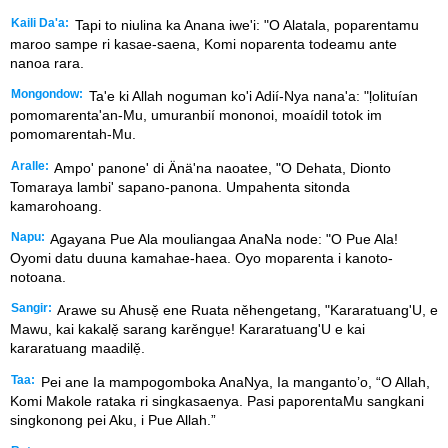
Kaili Da'a:
Tapi to niulina ka Anana iwe'i: "O Alatala, poparentamu
maroo sampe ri kasae-saena, Komi noparenta todeamu ante
nanoa rara.
Mongondow:
Ta'e ki Allah noguman ko'i Adií-Nya nana'a: "ḷolituían
pomomarenta'an-Mu, umuranbií mononoi, moaídil totok im
pomomarentah-Mu.
Aralle:
Ampo' panone' di Änä'na naoatee, "O Dehata, Dionto
Tomaraya lambi' sapano-panona. Umpahenta sitonda
kamarohoang.
Napu:
Agayana Pue Ala mouliangaa AnaNa node: "O Pue Ala!
Oyomi datu duuna kamahae-haea. Oyo moparenta i kanoto-
notoana.
Sangir:
Arawe su Ahusẹ̌ ene Ruata něhengetang, "Kararatuang'U, e
Mawu, kai kakalẹ̌ sarang karěngụe! Kararatuang'U e kai
kararatuang maadilẹ̌.
Taa:
Pei ane Ia mampogomboka AnaNya, Ia manganto’o, “O Allah,
Komi Makole rataka ri singkasaenya. Pasi paporentaMu sangkani
singkonong pei Aku, i Pue Allah.”