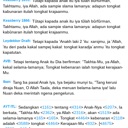
Keasberry 1853:
Tutapi kapada anak itu iya tulah burfurman,
Takhtamu, iya Allah, ada sampie slama lamanya: adapun tongkat
kabunaran itulah tongkat krajaanmu.
Keasberry 1866:
Tŭtapi kapada anak itu iya tŭlah bŭrfŭrman,
Takhtamu, iya Allah, ada sampie slama lamanya: adapun tongkat
kabŭnaran itulah tongkat krajaanmu.
Leydekker Draft:
Tetapi kapada 'Anakh laki 2 'itu: xarsjmu, ja 'Allah,
'itu deri pada kakal sampej kakal: tongkat karadja`anmu 'itu tongkat
kapatutan.
AVB:
Tetapi tentang Anak itu Dia berfirman: “Takhta-Mu, ya Allah,
kekal selama-lamanya; Tongkat kebenaran ialah tongkat kerajaan-
Mu.
Iban:
Tang ba pasal Anak Iya, Iya bejaku munyi tu, "Tang kerusi
diraja Nuan, O Allah Taala, deka meruan belama-lama iya! lalu
Nuan deka merintah ngena pengelurus.
AYT ITL:
Sedangkan <
1161
> tentang <
4314
> Anak-Nya <
5207
>, Ia
berkata, "Takhta-Mu <
2362
>, ya Allah <
2316
>, akan <
1519
> ada
selama-lamanya <
165
> <
165
>. Tongkat <
4464
> kebenaran <
2118
>
adalah <
3588
> tongkat <
4464
> Kerajaan-Mu <
932
>. [<
4675
>