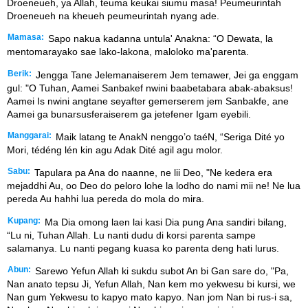
Droeneueh, ya Allah, teuma keukai siumu masa! Peumeurintah
Droeneueh na kheueh peumeurintah nyang ade.
Mamasa:
Sapo nakua kadanna untula' Anakna: “O Dewata, la
mentomarayako sae lako-lakona, maloloko ma'parenta.
Berik:
Jengga Tane Jelemanaiserem Jem temawer, Jei ga enggam
gul: "O Tuhan, Aamei Sanbakef nwini baabetabara abak-abaksus!
Aamei Is nwini angtane seyafter gemerserem jem Sanbakfe, ane
Aamei ga bunarsusferaiserem ga jetefener Igam eyebili.
Manggarai:
Maik latang te AnakN nenggo’o taéN, “Seriga Dité yo
Mori, tédéng lén kin agu Adak Dité agil agu molor.
Sabu:
Tapulara pa Ana do naanne, ne lii Deo, "Ne kedera era
mejaddhi Au, oo Deo do peloro lohe la lodho do nami mii ne! Ne lua
pereda Au hahhi lua pereda do mola do mira.
Kupang:
Ma Dia omong laen lai kasi Dia pung Ana sandiri bilang,
“Lu ni, Tuhan Allah. Lu nanti dudu di korsi parenta sampe
salamanya. Lu nanti pegang kuasa ko parenta deng hati lurus.
Abun:
Sarewo Yefun Allah ki sukdu subot An bi Gan sare do, "Pa,
Nan anato tepsu Ji, Yefun Allah, Nan kem mo yekwesu bi kursi, we
Nan gum Yekwesu to kapyo mato kapyo. Nan jom Nan bi rus-i sa,