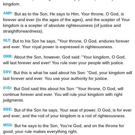
kingdom.
AMP:
But as to the Son, He says to Him, Your throne, O God, is
forever and ever (to the ages of the ages), and the scepter of Your
kingdom is a scepter of absolute righteousness (of justice and
straightforwardness).
NLT:
But to his Son he says, "Your throne, O God, endures forever
and ever. Your royal power is expressed in righteousness.
GNB:
About the Son, however, God said: “Your kingdom, O God,
will last forever and ever! You rule over your people with justice.
ERV:
But this is what he said about his Son: “God, your kingdom will
last forever and ever. You use your authority for justice.
EVD:
But God said this about his Son: “Your throne, O God, will
continue forever and ever. You will rule your kingdom with right
judgments.
BBE:
But of the Son he says, Your seat of power, O God, is for ever
and ever; and the rod of your kingdom is a rod of righteousness.
MSG:
But he says to the Son, You're God, and on the throne for
good; your rule makes everything right.