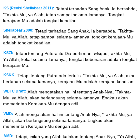
KS (Revisi Shellabear 2011):
Tetapi terhadap Sang Anak, Ia bersabda,
"Takhta-Mu, ya Allah, tetap sampai selama-lamanya. Tongkat
kerajaan-Mu adalah tongkat keadilan.
Shellabear 2000:
Tetapi terhadap Sang Anak, Ia bersabda, “Takhta-
Mu, ya Allah, tetap sampai selama-lamanya; tongkat kerajaan-Mu
adalah tongkat keadilan.
KSZI:
Tetapi tentang Putera itu Dia berfirman: &lsquo;Takhta-Mu,
Ya Allah, kekal selama-lamanya; Tongkat kebenaran adalah tongkat
kerajaan-Mu.
KSKK:
Tetapi tentang Putra ada tertulis: "Takhta-Mu, ya Allah, akan
bertahan selama-lamanya; kerajaan-Mu adalah kerajaan keadilan.
WBTC Draft:
Allah mengatakan hal ini tentang Anak-Nya, "Takhta-
Mu, ya Allah, akan berlangsung selama-lamanya. Engkau akan
memerintah Kerajaan-Mu dengan adil.
VMD:
Allah mengatakan hal ini tentang Anak-Nya, “Takhta-Mu, ya
Allah, akan berlangsung selama-lamanya. Engkau akan
memerintah Kerajaan-Mu dengan adil.
AMD:
Tetapi, inilah yang Allah katakan tentang Anak-Nya, “Ya Allah,