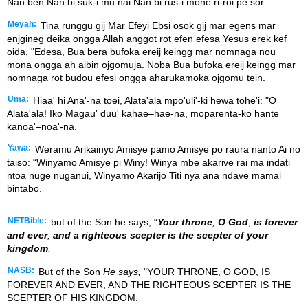
Nan ben Nan bi suk-i mu nai Nan bi rus-i mone ri-roi pe sor.
Meyah:
Tina runggu gij Mar Efeyi Ebsi osok gij mar egens mar
enjgineg deika ongga Allah anggot rot efen efesa Yesus erek kef
oida, "Edesa, Bua bera bufoka ereij keingg mar nomnaga nou
mona ongga ah aibin ojgomuja. Noba Bua bufoka ereij keingg mar
nomnaga rot budou efesi ongga aharukamoka ojgomu tein.
Uma:
Hiaa' hi Ana'-na toei, Alata'ala mpo'uli'-ki hewa tohe'i: "O
Alata'ala! Iko Magau' duu' kahae–hae-na, moparenta-ko hante
kanoa'–noa'-na.
Yawa:
Weramu Arikainyo Amisye pamo Amisye po raura nanto Ai no
taiso: “Winyamo Amisye pi Winy! Winya mbe akarive rai ma indati
ntoa nuge nuganui, Winyamo Akarijo Titi nya ana ndave mamai
bintabo.
NETBible:
but of the Son he says, “
Your throne
,
O God
,
is forever
and ever
,
and a righteous scepter
is the scepter of your
kingdom
.
NASB:
But of the Son
He says,
"YOUR THRONE, O GOD, IS
FOREVER AND EVER, AND THE RIGHTEOUS SCEPTER IS THE
SCEPTER OF HIS KINGDOM.