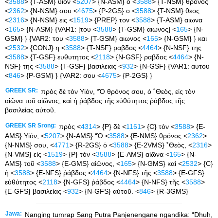
<
3588
> {T-ASM} υιον <
5207
> {N-ASM} ο <
3588
> {T-NSM} θρονος
<
2362
> {N-NSM} σου <
4675
> {P-2GS} ο <
3588
> {T-NSM} θεος
<
2316
> {N-NSM} εις <
1519
> {PREP} τον <
3588
> {T-ASM} αιωνα
<
165
> {N-ASM} {VAR1: [του <
3588
> {T-GSM} αιωνος] <
165
> {N-
GSM} } {VAR2: του <
3588
> {T-GSM} αιωνος <
165
> {N-GSM} } και
<
2532
> {CONJ} η <
3588
> {T-NSF} ραβδος <
4464
> {N-NSF} της
<
3588
> {T-GSF} ευθυτητος <
2118
> {N-GSF} ραβδος <
4464
> {N-
NSF} της <
3588
> {T-GSF} βασιλειας <
932
> {N-GSF} {VAR1: αυτου
<
846
> {P-GSM} } {VAR2: σου <
4675
> {P-2GS} }
GREEK SR:
πρὸς δὲ τὸν Υἱόν, “Ὁ θρόνος σου, ὁ ˚Θεὸς, εἰς τὸν
αἰῶνα τοῦ αἰῶνος, καὶ ἡ ῥάβδος τῆς εὐθύτητος ῥάβδος τῆς
βασιλείας αὐτοῦ.
GREEK SR Srong:
πρὸς <
4314
> {P} δὲ <
1161
> {C} τὸν <
3588
> {E-
AMS} Υἱόν, <
5207
> {N-AMS} “Ὁ <
3588
> {E-NMS} θρόνος <
2362
>
{N-NMS} σου, <
4771
> {R-2GS} ὁ <
3588
> {E-2VMS} ˚Θεὸς, <
2316
>
{N-VMS} εἰς <
1519
> {P} τὸν <
3588
> {E-AMS} αἰῶνα <
165
> {N-
AMS} τοῦ <
3588
> {E-GMS} αἰῶνος, <
165
> {N-GMS} καὶ <
2532
> {C}
ἡ <
3588
> {E-NFS} ῥάβδος <
4464
> {N-NFS} τῆς <
3588
> {E-GFS}
εὐθύτητος <
2118
> {N-GFS} ῥάβδος <
4464
> {N-NFS} τῆς <
3588
>
{E-GFS} βασιλείας <
932
> {N-GFS} αὐτοῦ. <
846
> {R-3GMS}
Jawa:
Nanging tumrap Sang Putra Panjenengane ngandika: “Dhuh,