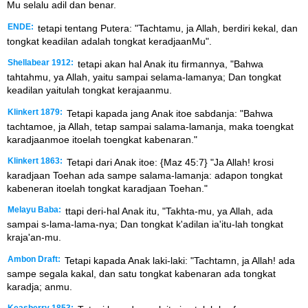
Mu selalu adil dan benar.
ENDE:
tetapi tentang Putera: "Tachtamu, ja Allah, berdiri kekal, dan
tongkat keadilan adalah tongkat keradjaanMu".
Shellabear 1912:
tetapi akan hal Anak itu firmannya, "Bahwa
tahtahmu, ya Allah, yaitu sampai selama-lamanya; Dan tongkat
keadilan yaitulah tongkat kerajaanmu.
Klinkert 1879:
Tetapi kapada jang Anak itoe sabdanja: "Bahwa
tachtamoe, ja Allah, tetap sampai salama-lamanja, maka toengkat
karadjaanmoe itoelah toengkat kabenaran."
Klinkert 1863:
Tetapi dari Anak itoe: {Maz 45:7} "Ja Allah! krosi
karadjaan Toehan ada sampe salama-lamanja: adapon tongkat
kabeneran itoelah tongkat karadjaan Toehan."
Melayu Baba:
ttapi deri-hal Anak itu, "Takhta-mu, ya Allah, ada
sampai s-lama-lama-nya; Dan tongkat k'adilan ia'itu-lah tongkat
kraja'an-mu.
Ambon Draft:
Tetapi kapada Anak laki-laki: "Tachtamn, ja Allah! ada
sampe segala kakal, dan satu tongkat kabenaran ada tongkat
karadja; anmu.