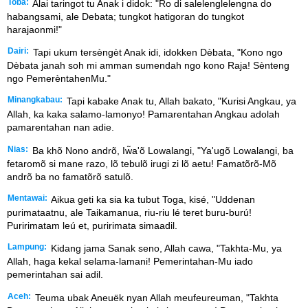
Toba:
Alai taringot tu Anak i didok: "Ro di salelenglelengna do
habangsami, ale Debata; tungkot hatigoran do tungkot
harajaonmi!"
Dairi:
Tapi ukum tersèngèt Anak idi, idokken Dèbata, "Kono ngo
Dèbata janah soh mi amman sumendah ngo kono Raja! Sènteng
ngo PemerèntahenMu."
Minangkabau:
Tapi kabake Anak tu, Allah bakato, "Kurisi Angkau, ya
Allah, ka kaka salamo-lamonyo! Pamarentahan Angkau adolah
pamarentahan nan adie.
Nias:
Ba khõ Nono andrõ, Iw̃a'õ Lowalangi, "Ya'ugõ Lowalangi, ba
fetaromõ si mane razo, lõ tebulõ irugi zi lõ aetu! Famatõrõ-Mõ
andrõ ba no famatõrõ satulõ.
Mentawai:
Aikua geti ka sia ka tubut Toga, kisé, "Uddenan
purimataatnu, ale Taikamanua, riu-riu lé teret buru-burú!
Puririmatam leú et, puririmata simaadil.
Lampung:
Kidang jama Sanak seno, Allah cawa, "Takhta-Mu, ya
Allah, haga kekal selama-lamani! Pemerintahan-Mu iado
pemerintahan sai adil.
Aceh:
Teuma ubak Aneuëk nyan Allah meufeureuman, "Takhta