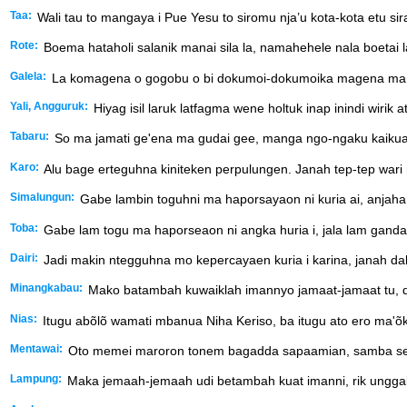
Taa:
Wali tau to mangaya i Pue Yesu to siromu nja’u kota-kota etu s
Rote:
Boema hataholi salanik manai sila la, namahehele nala boetai l
Galela:
La komagena o gogobu o bi dokumoi-dokumoika magena manga p
Yali, Angguruk:
Hiyag isil laruk latfagma wene holtuk inap inindi wirik
Tabaru:
So ma jamati ge'ena ma gudai gee, manga ngo-ngaku kaikuat
Karo:
Alu bage erteguhna kiniteken perpulungen. Janah tep-tep wari
Simalungun:
Gabe lambin toguhni ma haporsayaon ni kuria ai, anjaha 
Toba:
Gabe lam togu ma haporseaon ni angka huria i, jala lam ganda
Dairi:
Jadi makin ntegguhna mo kepercayaen kuria i karina, janah d
Minangkabau:
Mako batambah kuwaiklah imannyo jamaat-jamaat tu, d
Nias:
Itugu abõlõ wamati mbanua Niha Keriso, ba itugu ato ero ma'õ
Mentawai:
Oto memei maroron tonem bagadda sapaamian, samba sene
Lampung:
Maka jemaah-jemaah udi betambah kuat imanni, rik unggal