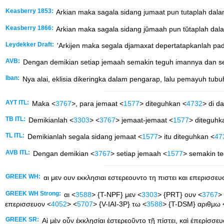
Keasberry 1853:
Arkian maka sagala sidang jumaat pun tutaplah dala
Keasberry 1866:
Arkian maka sagala sidang jŭmaah pun tŭtaplah dala
Leydekker Draft:
'Arkijen maka segala djamaxat depertatapkanlah pada
AVB:
Dengan demikian setiap jemaah semakin teguh imannya dan set
Iban:
Nya alai, eklisia dikeringka dalam pengarap, lalu pemayuh tu
AYT ITL:
Maka <
3767
>, para jemaat <
1577
> diteguhkan <
4732
> di d
TB ITL:
Demikianlah <
3303
> <
3767
> jemaat-jemaat <
1577
> diteguhk
TL ITL:
Demikianlah segala sidang jemaat <
1577
> itu diteguhkan <
47
AVB ITL:
Dengan demikian <
3767
> setiap jemaah <
1577
> semakin t
GREEK WH:
αι μεν ουν εκκλησιαι εστερεουντο τη πιστει και επερισσε
GREEK WH Strong:
αι <
3588
> {T-NPF} μεν <
3303
> {PRT} ουν <
3767
>
επερισσευον <
4052
> <
5707
> {V-IAI-3P} τω <
3588
> {T-DSM} αριθμω 
GREEK SR:
Αἱ μὲν οὖν ἐκκλησίαι ἐστερεοῦντο τῇ πίστει, καὶ ἐπερίσσε