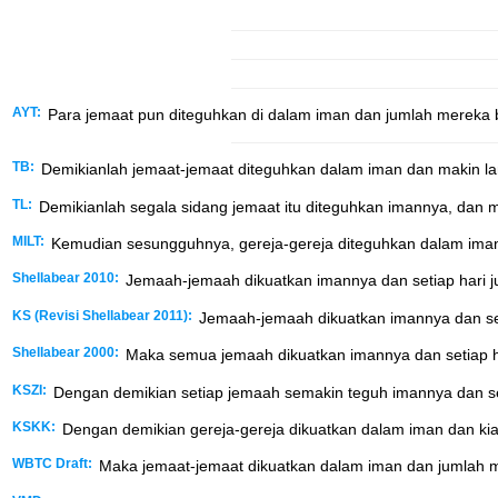
AYT:
Para jemaat pun diteguhkan di dalam iman dan jumlah mereka b
TB:
Demikianlah jemaat-jemaat diteguhkan dalam iman dan makin l
TL:
Demikianlah segala sidang jemaat itu diteguhkan imannya, dan m
MILT:
Kemudian sesungguhnya, gereja-gereja diteguhkan dalam iman 
Shellabear 2010:
Jemaah-jemaah dikuatkan imannya dan setiap hari 
KS (Revisi Shellabear 2011):
Jemaah-jemaah dikuatkan imannya dan set
Shellabear 2000:
Maka semua jemaah dikuatkan imannya dan setiap h
KSZI:
Dengan demikian setiap jemaah semakin teguh imannya dan se
KSKK:
Dengan demikian gereja-gereja dikuatkan dalam iman dan kia
WBTC Draft:
Maka jemaat-jemaat dikuatkan dalam iman dan jumlah m