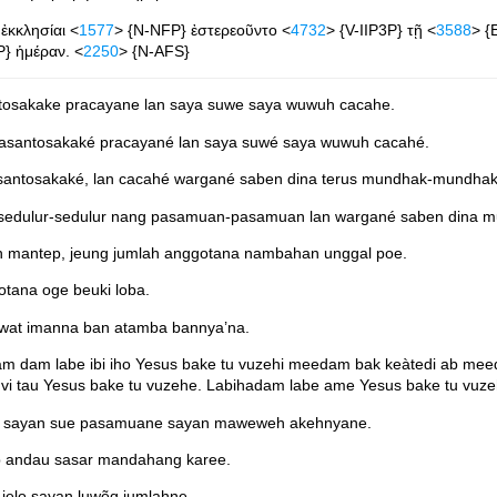
 ἐκκλησίαι <
1577
> {N-NFP} ἐστερεοῦντο <
4732
> {V-IIP3P} τῇ <
3588
> {
P} ἡμέραν. <
2250
> {N-AFS}
akake pracayane lan saya suwe saya wuwuh cacahe.
antosakaké pracayané lan saya suwé saya wuwuh cacahé.
tosakaké, lan cacahé wargané saben dina terus mundhak-mundhak
sedulur-sedulur nang pasamuan-pasamuan lan wargané saben dina m
 mantep, jeung jumlah anggotana nambahan unggal poe.
tana oge beuki loba.
owat imanna ban atamba bannya’na.
 dam labe ibi iho Yesus bake tu vuzehi meedam bak keàtedi ab mee
eo vi tau Yesus bake tu vuzehe. Labihadam labe ame Yesus bake tu v
r sayan sue pasamuane sayan maweweh akehnyane.
p andau sasar mandahang karee.
elo sayan luwẽq jumlahne.