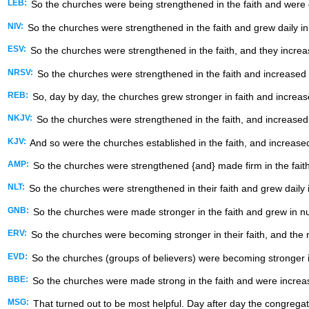
LEB:
So the churches were being strengthened in the faith and were
NIV:
So the churches were strengthened in the faith and grew daily i
ESV:
So the churches were strengthened in the faith, and they increa
NRSV:
So the churches were strengthened in the faith and increased 
REB:
So, day by day, the churches grew stronger in faith and increa
NKJV:
So the churches were strengthened in the faith, and increased
KJV:
And so were the churches established in the faith, and increased
AMP:
So the churches were strengthened {and} made firm in the faith
NLT:
So the churches were strengthened in their faith and grew daily
GNB:
So the churches were made stronger in the faith and grew in n
ERV:
So the churches were becoming stronger in their faith, and the
EVD:
So the churches (groups of believers) were becoming stronger i
BBE:
So the churches were made strong in the faith and were increa
MSG:
That turned out to be most helpful. Day after day the congregati