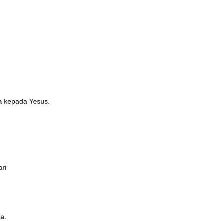
a kepada Yesus.
ri
ja.