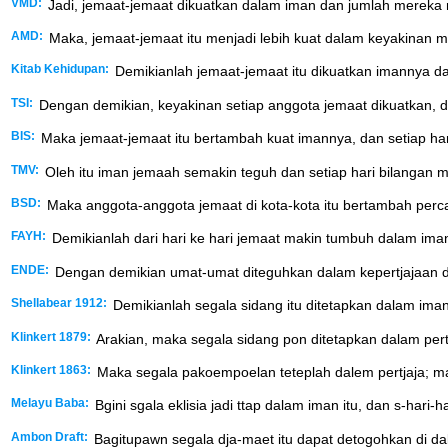
VMD:
Jadi, jemaat-jemaat dikuatkan dalam iman dan jumlah mereka 
AMD:
Maka, jemaat-jemaat itu menjadi lebih kuat dalam keyakinan m
Kitab Kehidupan:
Demikianlah jemaat-jemaat itu dikuatkan imannya da
TSI:
Dengan demikian, keyakinan setiap anggota jemaat dikuatkan, d
BIS:
Maka jemaat-jemaat itu bertambah kuat imannya, dan setiap ha
TMV:
Oleh itu iman jemaah semakin teguh dan setiap hari bilangan
BSD:
Maka anggota-anggota jemaat di kota-kota itu bertambah perc
FAYH:
Demikianlah dari hari ke hari jemaat makin tumbuh dalam ima
ENDE:
Dengan demikian umat-umat diteguhkan dalam kepertjajaan da
Shellabear 1912:
Demikianlah segala sidang itu ditetapkan dalam ima
Klinkert 1879:
Arakian, maka segala sidang pon ditetapkan dalam pert
Klinkert 1863:
Maka segala pakoempoelan teteplah dalem pertjaja; ma
Melayu Baba:
Bgini sgala eklisia jadi ttap dalam iman itu, dan s-har
Ambon Draft:
Bagitupawn segala dja-maet itu dapat detogohkan di dala