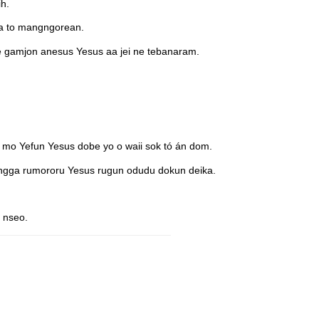
h.
a to mangngorean.
e gamjon anesus Yesus aa jei ne tebanaram.
 mo Yefun Yesus dobe yo o waii sok tó án dom.
 ongga rumororu Yesus rugun odudu dokun deika.
 nseo.