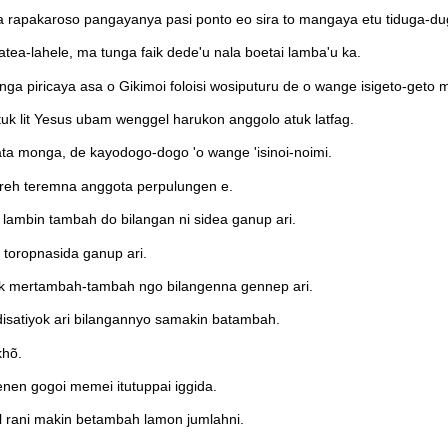
ira rapakaroso pangayanya pasi ponto eo sira to mangaya etu tiduga-d
atea-lahele, ma tunga faik dede'u nala boetai lamba'u ka.
iricaya asa o Gikimoi foloisi wosiputuru de o wange isigeto-geto ma
 atuk lit Yesus ubam wenggel harukon anggolo atuk latfag.
a monga, de kayodogo-dogo 'o wange 'isinoi-noimi.
 reh teremna anggota perpulungen e.
lambin tambah do bilangan ni sidea ganup ari.
 toropnasida ganup ari.
ak mertambah-tambah ngo bilangenna gennep ari.
isatiyok ari bilangannyo samakin batambah.
khõ.
n gogoi memei itutuppai iggida.
 rani makin betambah lamon jumlahni.