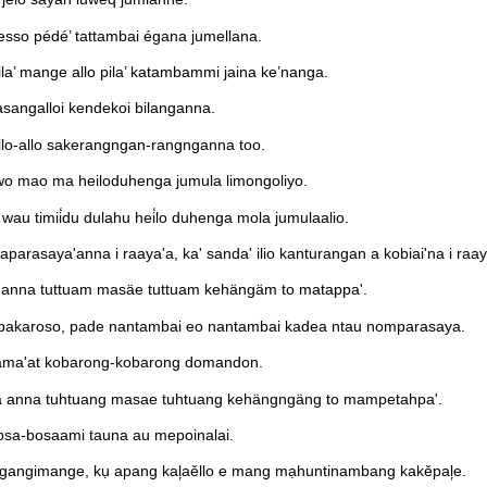
esso pédé’ tattambai égana jumellana.
ila’ mange allo pila’ katambammi jaina ke’nanga.
sangalloi kendekoi bilanganna.
o-allo sakerangngan-rangnganna too.
hewo mao ma heiloduhenga jumula limongoliyo.
, wau timii̒du dulahu hei̒lo duhenga mola jumulaalio.
arasaya'anna i raaya'a, ka' sanda' ilio kanturangan a kobiai'na i raa
a anna tuttuam masäe tuttuam kehängäm to matappa'.
pakaroso, pade nantambai eo nantambai kadea ntau nomparasaya.
 jama'at kobarong-kobarong domandon.
a anna tuhtuang masae tuhtuang kehängngäng to mampetahpa'.
osa-bosaami tauna au mepoinalai.
ngimange, kụ apang kal᷊aěllo e mang mạhuntinambang kakěpal᷊e.