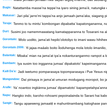
Bugis:
Natattamba masse’na teppe’na iyaro sining jema’é, natungke 
Makasar:
Jari pila’ jarre’mi tappa’na anjo jamaah-jama’aka, siagang p
Toraja:
Tenmo to tu mintu’ kombongan dipabatta’ kapatongananna, na
Duri:
Susimi joo namemmawatang kamatapparanna to Tosarani na all
Gorontalo:
Wolo uodito, jama'ati hepilo'olotoliyo to imani wawu hihi
Gorontalo 2006:
Yi jajaa-maa̒alo boito i̒loduhenga mola lotolo iimanilio
Balantak:
Mbaka' mian na jama'at iya'a nokanturanganmo rampot a kap
Bambam:
Iya susim too ingganna jumaa' dipakatoto' kapeimangann
Kaili Da'a:
Jadi iwetumo pomparasaya topomparasaya i Pue Yesus ni
Mongondow:
Daí pirisaya in jama'at umuran modugang moropot, bo
Aralle:
Ya' noantoo ingkänna jumaa' dipamatoto' kapampetahpa'ann
Napu:
Hangko indo, karoho-rohoami pepoinalainda to Sarani hai kab
Sangir:
Tangu apạeweng jamaatẹ̌ e mạhuntinambang katoghase panga