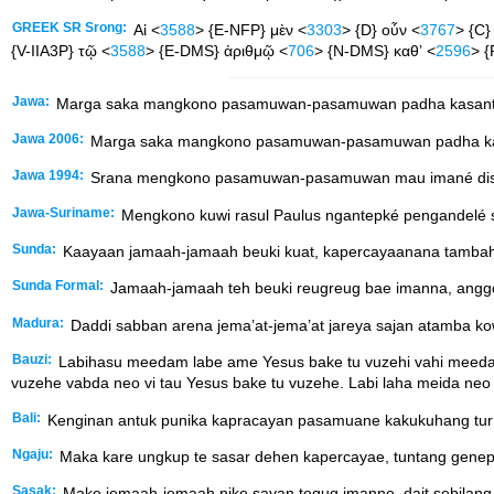
GREEK SR Srong:
Αἱ <
3588
> {E-NFP} μὲν <
3303
> {D} οὖν <
3767
> {C}
{V-IIA3P} τῷ <
3588
> {E-DMS} ἀριθμῷ <
706
> {N-DMS} καθʼ <
2596
> {
Jawa:
Marga saka mangkono pasamuwan-pasamuwan padha kasantos
Jawa 2006:
Marga saka mangkono pasamuwan-pasamuwan padha kas
Jawa 1994:
Srana mengkono pasamuwan-pasamuwan mau imané disan
Jawa-Suriname:
Mengkono kuwi rasul Paulus ngantepké pengandelé 
Sunda:
Kaayaan jamaah-jamaah beuki kuat, kapercayaanana tambah
Sunda Formal:
Jamaah-jamaah teh beuki reugreug bae imanna, anggo
Madura:
Daddi sabban arena jema’at-jema’at jareya sajan atamba k
Bauzi:
Labihasu meedam labe ame Yesus bake tu vuzehi vahi meedam
vuzehe vabda neo vi tau Yesus bake tu vuzehe. Labi laha meida n
Bali:
Kenginan antuk punika kapracayan pasamuane kakukuhang tu
Ngaju:
Maka kare ungkup te sasar dehen kapercayae, tuntang gene
Sasak:
Make jemaah-jemaah nike sayan teguq imanne, dait sebilang j