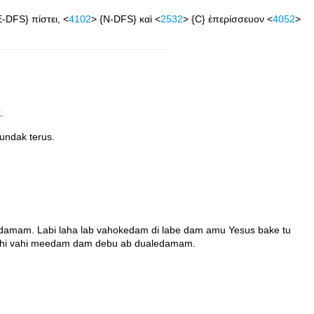
E-DFS} πίστει, <
4102
> {N-DFS} καὶ <
2532
> {C} ἐπερίσσευον <
4052
>
.
undak terus.
damam. Labi laha lab vahokedam di labe dam amu Yesus bake tu
uzehi vahi meedam dam debu ab dualedamam.