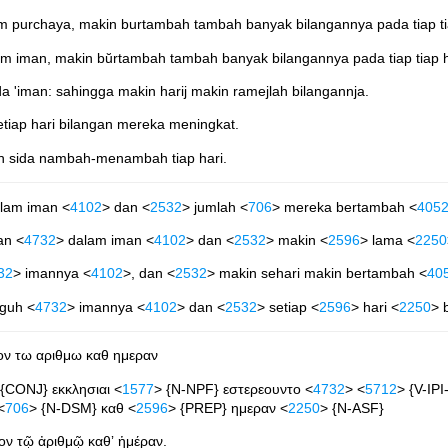
m purchaya, makin burtambah tambah banyak bilangannya pada tiap tia
m iman, makin bŭrtambah tambah banyak bilangannya pada tiap tiap h
 'iman: sahingga makin harij makin ramejlah bilangannja.
iap hari bilangan mereka meningkat.
buh sida nambah-menambah tiap hari.
alam iman <
4102
> dan <
2532
> jumlah <
706
> mereka bertambah <
405
an <
4732
> dalam iman <
4102
> dan <
2532
> makin <
2596
> lama <
2250
32
> imannya <
4102
>, dan <
2532
> makin sehari makin bertambah <
40
eguh <
4732
> imannya <
4102
> dan <
2532
> setiap <
2596
> hari <
2250
> 
υον τω αριθμω καθ ημεραν
 {CONJ} εκκλησιαι <
1577
> {N-NPF} εστερεουντο <
4732
> <
5712
> {V-IPI
<
706
> {N-DSM} καθ <
2596
> {PREP} ημεραν <
2250
> {N-ASF}
υον τῷ ἀριθμῷ καθʼ ἡμέραν.