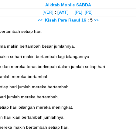
Alkitab Mobile SABDA
[VER]
:
[AYT]
[PL]
[PB]
<<
Kisah Para Rasul
16
: 5
>>
ertambah setiap hari.
ama makin bertambah besar jumlahnya.
akin sehari makin bertambah lagi bilangannya.
dan mereka terus berlimpah dalam jumlah setiap hari.
jumlah mereka bertambah.
iap hari jumlah mereka bertambah.
ari jumlah mereka bertambah.
tiap hari bilangan mereka meningkat.
n hari kian bertambah jumlahnya.
ereka makin bertambah setiap hari.