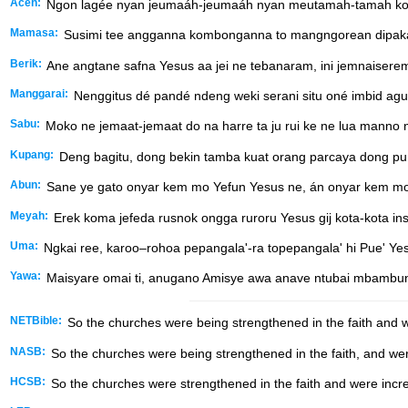
Aceh:
Ngon lagée nyan jeumaáh-jeumaáh nyan meutamah-tamah kong 
Mamasa:
Susimi tee angganna kombonganna to mangngorean dipak
Berik:
Ane angtane safna Yesus aa jei ne tebanaram, ini jemnaisere
Manggarai:
Nenggitus dé pandé ndeng weki serani situ oné imbid ag
Sabu:
Moko ne jemaat-jemaat do na harre ta ju rui ke ne lua manno 
Kupang:
Deng bagitu, dong bekin tamba kuat orang parcaya dong pun
Abun:
Sane ye gato onyar kem mo Yefun Yesus ne, án onyar kem mo Y
Meyah:
Erek koma jefeda rusnok ongga ruroru Yesus gij kota-kota i
Uma:
Ngkai ree, karoo–rohoa pepangala'-ra topepangala' hi Pue' Yes
Yawa:
Maisyare omai ti, anugano Amisye awa anave ntubai mbambuni
NETBible:
So the churches were being strengthened in the faith and 
NASB:
So the churches were being strengthened in the faith, and wer
HCSB:
So the churches were strengthened in the faith and were incr