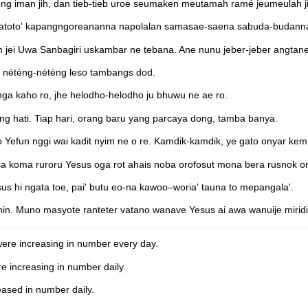
iman jih, dan tieb-tieb uroe seumaken meutamah ramé jeumeulah ji
atoto' kapangngoreananna napolalan samasae-saena sabuda-budann
m jei Uwa Sanbagiri uskambar ne tebana. Ane nunu jeber-jeber angtan
u néténg-néténg leso tambangs dod.
nga kaho ro, jhe helodho-helodho ju bhuwu ne ae ro.
g hati. Tiap hari, orang baru yang parcaya dong, tamba banya.
efun nggi wai kadit nyim ne o re. Kamdik-kamdik, ye gato onyar kem
nsa koma ruroru Yesus oga rot ahais noba orofosut mona bera rusnok
us hi ngata toe, pai' butu eo-na kawoo–woria' tauna to mepangala'.
n. Muno masyote ranteter vatano wanave Yesus ai awa wanuije miridi
were increasing in number every day.
e increasing in number daily.
eased in number daily.