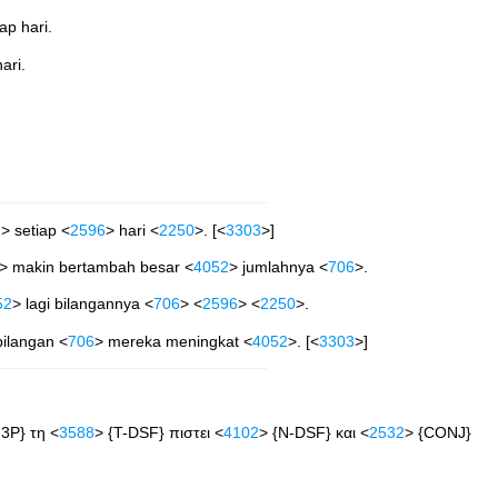
p hari.
ari.
2
> setiap <
2596
> hari <
2250
>. [<
3303
>]
> makin bertambah besar <
4052
> jumlahnya <
706
>.
52
> lagi bilangannya <
706
> <
2596
> <
2250
>.
bilangan <
706
> mereka meningkat <
4052
>. [<
3303
>]
-3P} τη <
3588
> {T-DSF} πιστει <
4102
> {N-DSF} και <
2532
> {CONJ}