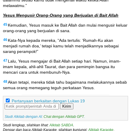
melawatmu.”
Yesus Mengusir Orang-Orang yang Berjualan di Bait Allah
45
Kemudian, Yesus masuk ke Bait Allah dan mulai mengusir keluar
orang-orang yang berjualan di sana.
46
Kata-Nya kepada mereka, “Ada tertulis: ‘Rumah-Ku akan
menjadi rumah doa,’ tetapi kamu telah menjadikannya sebagai
sarang perampok!”
47
Lalu, Yesus mengajar di Bait Allah setiap hari. Namun, imam-
imam kepala, ahli-ahli Taurat, dan para pemimpin bangsa itu
mencari cara untuk membunuh-Nya.
48
Akan tetapi, mereka tidak tahu bagaimana melakukannya sebab
semua orang memegang teguh perkataan Yesus.
Pertanyaan berkaitan dengan Lukas 19
Kirim
Studi Alkitab dengan AI:
Chat dengan Alkitab GPT
.
Studi lengkap, silahkan lihat:
Alkitab SABDA
.
Dengar dan baca Alkitab Karaoke, silahkan kunjungi:
Alkitab Karaoke
.