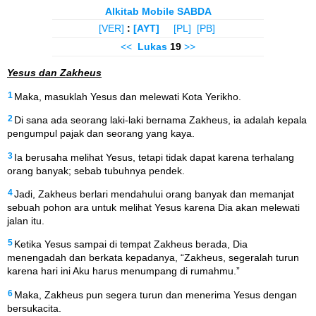
Alkitab Mobile SABDA
[VER]
:
[AYT]
[PL]
[PB]
<<
Lukas
19
>>
Yesus dan Zakheus
1
Maka, masuklah Yesus dan melewati Kota Yerikho.
2
Di sana ada seorang laki-laki bernama Zakheus, ia adalah kepala
pengumpul pajak dan seorang yang kaya.
3
Ia berusaha melihat Yesus, tetapi tidak dapat karena terhalang
orang banyak; sebab tubuhnya pendek.
4
Jadi, Zakheus berlari mendahului orang banyak dan memanjat
sebuah pohon ara untuk melihat Yesus karena Dia akan melewati
jalan itu.
5
Ketika Yesus sampai di tempat Zakheus berada, Dia
menengadah dan berkata kepadanya, “Zakheus, segeralah turun
karena hari ini Aku harus menumpang di rumahmu.”
6
Maka, Zakheus pun segera turun dan menerima Yesus dengan
bersukacita.