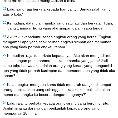
mina milikmu itu telah menghasilkan 5 mina.’
19
Lalu, sang raja berkata kepada hamba itu, ‘Berkuasalah kamu
atas 5 kota.’
20
Kemudian, datanglah hamba yang satu lagi dan berkata, ‘Tuan,
ini uang 1 mina milikmu yang aku simpan dalam sapu tangan.
21
Aku takut kepadamu sebab engkau orang yang keras. Engkau
mengambil apa yang tidak pernah engkau simpan dan memanen
apa yang tidak pernah engkau tanam.’
22
Kemudian, raja itu berkata kepadanya, ‘Aku akan mengadilimu
sesuai dengan perkataanmu, hai kamu hamba yang jahat! Jadi,
kamu tahu bahwa aku adalah orang yang keras, yang mengambil
apa yang tidak pernah kusimpan dan memanen apa yang tidak aku
tanam?
23
Kalau begitu, mengapa kamu tidak menaruh uangku di tempat
orang menjalankan uang sehingga ketika aku kembali, aku akan
menerima uangku itu beserta dengan bunganya?’
24
Lalu, raja itu berkata kepada orang-orang yang berdiri di situ,
‘Ambil mina itu darinya dan berikanlah kepada orang yang
mempunyai 10 mina.’