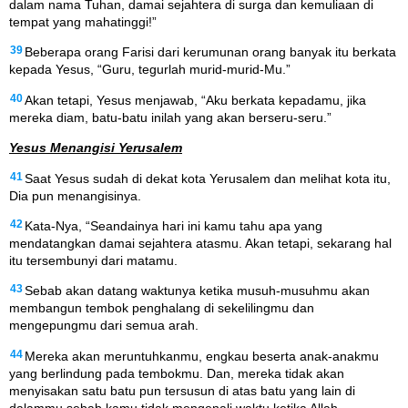
dalam nama Tuhan, damai sejahtera di surga dan kemuliaan di
tempat yang mahatinggi!”
39
Beberapa orang Farisi dari kerumunan orang banyak itu berkata
kepada Yesus, “Guru, tegurlah murid-murid-Mu.”
40
Akan tetapi, Yesus menjawab, “Aku berkata kepadamu, jika
mereka diam, batu-batu inilah yang akan berseru-seru.”
Yesus Menangisi Yerusalem
41
Saat Yesus sudah di dekat kota Yerusalem dan melihat kota itu,
Dia pun menangisinya.
42
Kata-Nya, “Seandainya hari ini kamu tahu apa yang
mendatangkan damai sejahtera atasmu. Akan tetapi, sekarang hal
itu tersembunyi dari matamu.
43
Sebab akan datang waktunya ketika musuh-musuhmu akan
membangun tembok penghalang di sekelilingmu dan
mengepungmu dari semua arah.
44
Mereka akan meruntuhkanmu, engkau beserta anak-anakmu
yang berlindung pada tembokmu. Dan, mereka tidak akan
menyisakan satu batu pun tersusun di atas batu yang lain di
dalammu sebab kamu tidak mengenali waktu ketika Allah