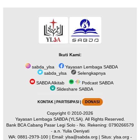
Ikuti Kami:
sabda_ylsa
Yayasan Lembaga SABDA
sabda_ylsa
Selengkapnya
SABDA Alkitab
Podcast SABDA
Slideshare SABDA
KONTAK
|
PARTISIPASI
|
DONASI
Copyright
© 2010-2026
Yayasan Lembaga SABDA (YLSA).
All Rights Reserved.
Bank BCA Cabang Pasar Legi Solo - No. Rekening: 0790266579
- a.n. Yulia Oeniyati
WA:
0881-2979-100
| Email:
ylsa@sabda.org
| Situs:
ylsa.org
-