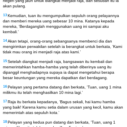
negeri yang jauh untuk diangkat menjadi raja, dan sesudah itu ia
akan pulang.
13
Kemudian, tuan itu mengumpulkan sepuluh orang pelayannya
dan memberi mereka uang sebesar 10 mina. Katanya kepada
mereka, ‘Berdaganglah menggunakan uang ini sampai aku
kembali.’
14
Akan tetapi, orang-orang sebangsanya membenci dia dan
mengirimkan perwakilan setelah ia berangkat untuk berkata, ‘Kami
tidak mau orang ini menjadi raja atas kami.’
15
Setelah diangkat menjadi raja, bangsawan itu kembali dan
memerintahkan hamba-hamba yang telah diberinya uang itu
dipanggil menghadapnya supaya ia dapat mengetahui berapa
besar keuntungan yang mereka dapatkan dari berdagang.
16
Pelayan yang pertama datang dan berkata, ‘Tuan, uang 1 mina
milikmu itu telah menghasilkan 10 mina lagi.’
17
Raja itu berkata kepadanya, ‘Bagus sekali, hai kamu hamba
yang baik! Karena kamu setia dalam urusan yang kecil, kamu akan
memerintah atas sepuluh kota.’
18
Pelayan yang kedua pun datang dan berkata, ‘Tuan, uang 1