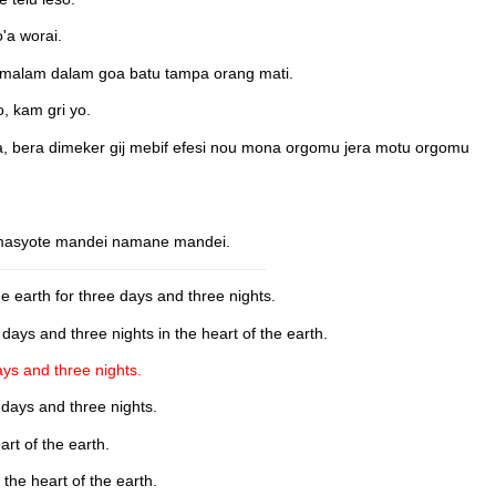
'a worai.
ga malam dalam goa batu tampa orang mati.
, kam gri yo.
sa, bera dimeker gij mebif efesi nou mona orgomu jera motu orgomu
a masyote mandei namane mandei.
he earth for three days and three nights.
and three nights in the heart of the earth.
ays and three nights.
 days and three nights.
rt of the earth.
 the heart of the earth.