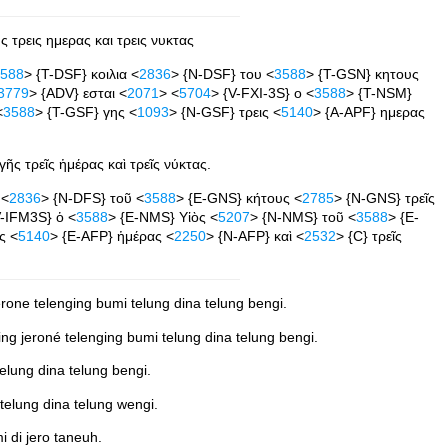
 τρεις ημερας και τρεις νυκτας
588
> {T-DSF} κοιλια <
2836
> {N-DSF} του <
3588
> {T-GSN} κητους
3779
> {ADV} εσται <
2071
> <
5704
> {V-FXI-3S} ο <
3588
> {T-NSM}
<
3588
> {T-GSF} γης <
1093
> {N-GSF} τρεις <
5140
> {A-APF} ημερας
ῆς τρεῖς ἡμέρας καὶ τρεῖς νύκτας.
 <
2836
> {N-DFS} τοῦ <
3588
> {E-GNS} κήτους <
2785
> {N-GNS} τρεῖς
V-IFM3S} ὁ <
3588
> {E-NMS} Υἱὸς <
5207
> {N-NMS} τοῦ <
3588
> {E-
ς <
5140
> {E-AFP} ἡμέρας <
2250
> {N-AFP} καὶ <
2532
> {C} τρεῖς
ne telenging bumi telung dina telung bengi.
 jeroné telenging bumi telung dina telung bengi.
lung dina telung bengi.
lung dina telung wengi.
i di jero taneuh.