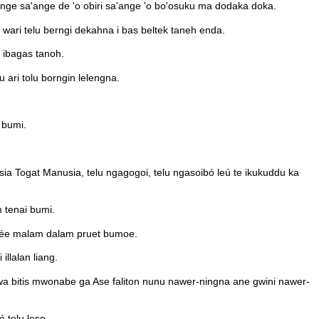
ge sa'ange de 'o obiri sa'ange 'o bo'osuku ma dodaka doka.
 wari telu berngi dekahna i bas beltek taneh enda.
n ibagas tanoh.
 ari tolu borngin lelengna.
 bumi.
 sia Togat Manusia, telu ngagogoi, telu ngasoibó leú te ikukuddu ka
m tenai bumi.
lhée malam dalam pruet bumoe.
illalan liang.
a bitis mwonabe ga Ase faliton nunu nawer-ningna ane gwini nawer-
 telu leso.