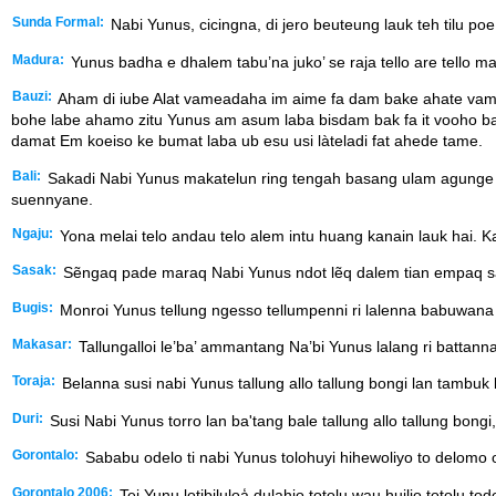
Sunda Formal:
Nabi Yunus, cicingna, di jero beuteung lauk teh tilu poe 
Madura:
Yunus badha e dhalem tabu’na juko’ se raja tello are tello
Bauzi:
Aham di iube Alat vameadaha im aime fa dam bake ahate vamea
bohe labe ahamo zitu Yunus am asum laba bisdam bak fa it vooho b
damat Em koeiso ke bumat laba ub esu usi làteladi fat ahede tame.
Bali:
Sakadi Nabi Yunus makatelun ring tengah basang ulam agunge a
suennyane.
Ngaju:
Yona melai telo andau telo alem intu huang kanain lauk hai. K
Sasak:
Sẽngaq pade maraq Nabi Yunus ndot lẽq dalem tian empaq saq 
Bugis:
Monroi Yunus tellung ngesso tellumpenni ri lalenna babuwana
Makasar:
Tallungalloi le’ba’ ammantang Na’bi Yunus lalang ri battann
Toraja:
Belanna susi nabi Yunus tallung allo tallung bongi lan tambuk b
Duri:
Susi Nabi Yunus torro lan ba'tang bale tallung allo tallung bongi, 
Gorontalo:
Sababu odelo ti nabi Yunus tolohuyi hihewoliyo to delom
Gorontalo 2006:
Tei Yunu lotibiluloa̒ dulahio totolu wau huilio totolu 