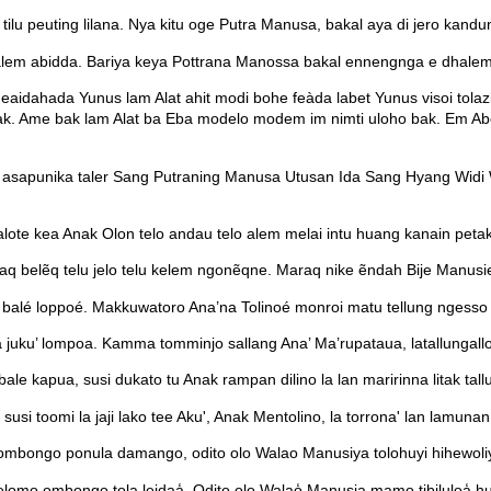
tilu peuting lilana. Nya kitu oge Putra Manusa, bakal aya di jero kandung
 malem abidda. Bariya keya Pottrana Manossa bakal ennengnga e dhalem 
idahada Yunus lam Alat ahit modi bohe feàda labet Yunus visoi tolazi
ak. Ame bak lam Alat ba Eba modelo modem im nimti uloho bak. Em A
sapunika taler Sang Putraning Manusa Utusan Ida Sang Hyang Widi Wa
alote kea Anak Olon telo andau telo alem melai intu huang kanain petak
belẽq telu jelo telu kelem ngonẽqne. Maraq nike ẽndah Bije Manusie g
 balé loppoé. Makkuwatoro Ana’na Tolinoé monroi matu tellung ngesso 
a juku’ lompoa. Kamma tomminjo sallang Ana’ Ma’rupataua, latallungall
ale kapua, susi dukato tu Anak rampan dilino la lan maririnna litak tall
susi toomi la jaji lako tee Aku', Anak Mentolino, la torrona' lan lamunan 
o ombongo ponula damango, odito olo Walao Manusiya tolohuyi hihewol
todelomo ombongo tola leidaa̒. Odito olo Walao̒ Manusia mamo tibiluloa̒ 