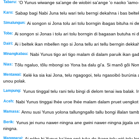
Tabaru:
'O Yunus wiwange sa'ange de wiobiri sa'ange 'o naoko 'iamo
Karo:
Sabap bagi Nabi Juna telu wari telu berngi dekahna i bas belte
Simalungun:
Ai songon si Jona tolu ari tolu borngin ibagas bituha ni d
Toba:
Ai songon si Jonas i tolu ari tolu borngin di bagasan butuha ni 
Dairi:
Ai i beltek ikan mbellen ngo si Jona tellu ari tellu berngin dekk
Minangkabau:
Nabi Yunus tigo ari tigo malam di dalam paruik ikan gad
Nias:
Tõlu ngaluo, tõlu mbongi so Yona ba dalu gi'a. Si manõ gõi Non
Mentawai:
Kelé ka sia kai Jona, telu ngagogoi, telu ngasoibó burúnia 
unou polak.
Lampung:
Yunus tinggal telu rani telu bingi di delom tenai iwa balak.
Aceh:
Nabi Yunus tinggai lhée uroe lhée malam dalam pruet uengko
Mamasa:
Annu susi Yunus yolona tallungngallo tallu bongi illalan tamb
Berik:
Yunus jei nunu nawer-ningna ane gwini nawer-ningna jigala u
ningna.
Manggarai:
Ai ného hi Yunus ka’éng oné tuka de ikang telu wié telu le