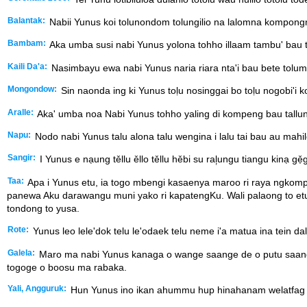
Balantak:
Nabii Yunus koi tolunondom tolungilio na lalomna kompongn
Bambam:
Aka umba susi nabi Yunus yolona tohho illaam tambu' bau tong
Kaili Da'a:
Nasimbayu ewa nabi Yunus naria riara nta'i bau bete tolu
Mongondow:
Sin naonda ing ki Yunus toḷu nosinggai bo toḷu nogobi'i 
Aralle:
Aka' umba noa Nabi Yunus tohho yaling di kompeng bau tallung all
Napu:
Nodo nabi Yunus talu alona talu wengina i lalu tai bau au mahil
Sangir:
I Yunus e nạung těllu ěllo těllu hěbi su ral᷊ungu tiangu kinạ gẹ̌
Taa:
Apa i Yunus etu, ia togo mbengi kasaenya maroo ri raya ngkomp
panewa Aku darawangu muni yako ri kapatengKu. Wali palaong to e
tondong to yusa.
Rote:
Yunus leo lele'dok telu le'odaek telu neme i'a matua ina tein da
Galela:
Maro ma nabi Yunus kanaga o wange saange de o putu saan
togoge o boosu ma rabaka.
Yali, Angguruk:
Hun Yunus ino ikan ahummu hup hinahanam welatfag h