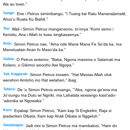
Ala au tuwo."
Sangir:
Ene i Petrus simimbangu, "I Tuang kai Ratu Mananal᷊amatẹ̌,
Ahus'u Ruata Kụ Biahẹ̌."
Taa:
Wali i Simon Petrus mangansono, to’onya “Komi semo i
Kerisitu, Ana i Allah to tuwu singkasaenya.”
Rote:
Simon Petrus nae, "Ama nde Mane Mana Fe So'da ka, ma
Manetualain Anan fo Maso'da ka."
Galela:
O Petrus wotemo, "Baba, Ngona manena o Salamati ma
Kolano, o Gikimoi woooho Awi Ngopa."
Yali, Angguruk:
Simon Petrus inowen, "Hat Mesias Allah oluk
werehon Amloho ino Hat welahen," ibag.
Tabaru:
De 'o Simon Petrus wosango, "'Aba, ngona ge'ena ma
Jo'oungu ma Dutu wi Ngiriki, ma Lahatala wowango kaisi'ado-
'adonika wi Ngowaka."
Karo:
Erjabap Simon Petrus, "Kam kap Si Engkelini, Raja si
ipadanken Dibata; Kam kap Anak Dibata si Nggeluh."
Simalungun:
Jadi nini si Simon Petrus ma mambalosi, “Ham do