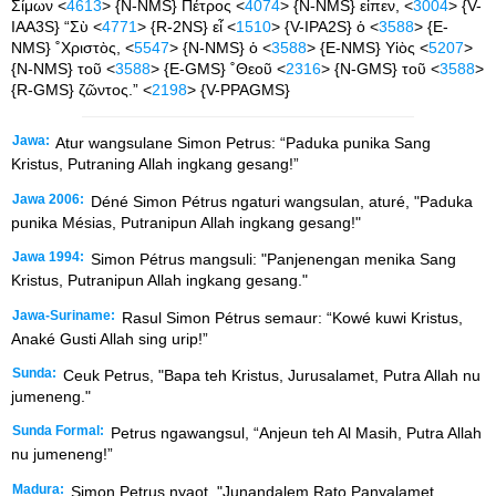
Σίμων <
4613
> {N-NMS} Πέτρος <
4074
> {N-NMS} εἶπεν, <
3004
> {V-
IAA3S} “Σὺ <
4771
> {R-2NS} εἶ <
1510
> {V-IPA2S} ὁ <
3588
> {E-
NMS} ˚Χριστὸς, <
5547
> {N-NMS} ὁ <
3588
> {E-NMS} Υἱὸς <
5207
>
{N-NMS} τοῦ <
3588
> {E-GMS} ˚Θεοῦ <
2316
> {N-GMS} τοῦ <
3588
>
{R-GMS} ζῶντος.” <
2198
> {V-PPAGMS}
Jawa:
Atur wangsulane Simon Petrus: “Paduka punika Sang
Kristus, Putraning Allah ingkang gesang!”
Jawa 2006:
Déné Simon Pétrus ngaturi wangsulan, aturé, "Paduka
punika Mésias, Putranipun Allah ingkang gesang!"
Jawa 1994:
Simon Pétrus mangsuli: "Panjenengan menika Sang
Kristus, Putranipun Allah ingkang gesang."
Jawa-Suriname:
Rasul Simon Pétrus semaur: “Kowé kuwi Kristus,
Anaké Gusti Allah sing urip!”
Sunda:
Ceuk Petrus, "Bapa teh Kristus, Jurusalamet, Putra Allah nu
jumeneng."
Sunda Formal:
Petrus ngawangsul, “Anjeun teh Al Masih, Putra Allah
nu jumeneng!”
Madura:
Simon Petrus nyaot, "Junandalem Rato Panyalamet,