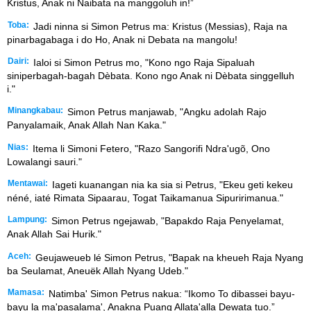
Kristus, Anak ni Naibata na manggoluh in!”
Toba:
Jadi ninna si Simon Petrus ma: Kristus (Messias), Raja na
pinarbagabaga i do Ho, Anak ni Debata na mangolu!
Dairi:
Ialoi si Simon Petrus mo, "Kono ngo Raja Sipaluah
siniperbagah-bagah Dèbata. Kono ngo Anak ni Dèbata singgelluh
i."
Minangkabau:
Simon Petrus manjawab, "Angku adolah Rajo
Panyalamaik, Anak Allah Nan Kaka."
Nias:
Itema li Simoni Fetero, "Razo Sangorifi Ndra'ugõ, Ono
Lowalangi sauri."
Mentawai:
Iageti kuanangan nia ka sia si Petrus, "Ekeu geti kekeu
néné, iaté Rimata Sipaarau, Togat Taikamanua Sipuririmanua."
Lampung:
Simon Petrus ngejawab, "Bapakdo Raja Penyelamat,
Anak Allah Sai Hurik."
Aceh:
Geujaweueb lé Simon Petrus, "Bapak na kheueh Raja Nyang
ba Seulamat, Aneuëk Allah Nyang Udeb."
Mamasa:
Natimba' Simon Petrus nakua: “Ikomo To dibassei bayu-
bayu la ma'pasalama', Anakna Puang Allata'alla Dewata tuo.”