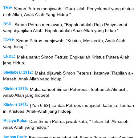
TMV:
Simon Petrus menjawab, "Guru ialah Penyelamat yang diutus
oleh Allah, Anak Allah Yang Hidup."
BSD:
Simon Petrus menjawab, “Bapak adalah Raja Penyelamat
yang dijanjikan Allah. Bapak adalah Anak Allah yang hidup.”
FAYH:
Simon Petrus menjawab, "Kristus, Mesias itu, Anak Allah
yang hidup."
ENDE:
Maka sahut Simon Petrus: Engkaulah Kristus Putera Allah
jang Hidup.
Shellabear 1912:
Maka dijawab Simon Peterus, katanya,"Rabilah al-
Maseh, Anak Allah yang hidup."
Klinkert 1879:
Maka sahoet Simon Peteroes: Toehanlah Almasih,
Anak-Allah jang hidoep!
Klinkert 1863:
{Yoh 6:69} Lantas Petroes menjaoet, katanja: Toehan
ini Kristoes, Anak-Allah jang hidoep.
Melayu Baba:
Dan Simon Petrus jawab kata, "Tuhan-lah Almaseh,
Anak Allah yang hidop."
Ambon Draft:
Bagitupawn menjahut-lah Simon Petrus, kata: Angkaw