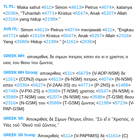
TL ITL:
Maka sahut <
611
> Simon <
4613
> Petrus <
4074
>, katanya
<
2036
>, "Tuhanlah <
4771
> Kristus <
5547
>, Anak <
5207
> Allah
<
2316
> yang hidup <
2198
>."
AVB ITL:
Simon <
4613
> Petrus <
4074
> menjawab <
611
>, “Engkau
<
4771
> ialah <
1510
> Kristus <
5547
>, Anak <
5207
> Allah <
2316
>
Yang <
3588
> Hidup <
2198
>.” [<
1161
> <
2036
>]
GREEK WH:
αποκριθεις δε σιμων πετρος ειπεν συ ει ο χριστος ο
υιος του θεου του ζωντος
GREEK WH Strong:
αποκριθεις <
611
> <
5679
> {V-AOP-NSM} δε
<
1161
> {CONJ} σιμων <
4613
> {N-NSM} πετρος <
4074
> {N-NSM}
ειπεν <
2036
> <
5627
> {V-2AAI-3S} συ <
4771
> {P-2NS} ει <
1488
>
<
5748
> {V-PXI-2S} ο <
3588
> {T-NSM} χριστος <
5547
> {N-NSM} ο
<
3588
> {T-NSM} υιος <
5207
> {N-NSM} του <
3588
> {T-GSM} θεου
<
2316
> {N-GSM} του <
3588
> {T-GSM} ζωντος <
2198
> <
5723
> {V-
PAP-GSM}
GREEK SR:
Ἀποκριθεὶς δὲ Σίμων Πέτρος εἶπεν, “Σὺ εἶ ὁ ˚Χριστὸς, ὁ
Υἱὸς τοῦ ˚Θεοῦ τοῦ ζῶντος.”
GREEK SR Srong:
Ἀποκριθεὶς <
611
> {V-PAPNMS} δὲ <
1161
> {C}