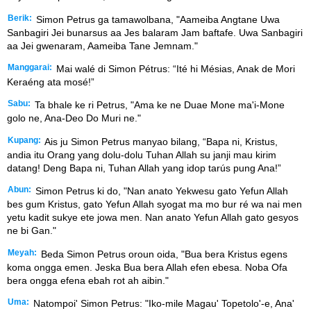
Berik:
Simon Petrus ga tamawolbana, "Aameiba Angtane Uwa
Sanbagiri Jei bunarsus aa Jes balaram Jam baftafe. Uwa Sanbagiri
aa Jei gwenaram, Aameiba Tane Jemnam."
Manggarai:
Mai walé di Simon Pétrus: “Ité hi Mésias, Anak de Mori
Keraéng ata mosé!”
Sabu:
Ta bhale ke ri Petrus, "Ama ke ne Duae Mone ma'i-Mone
golo ne, Ana-Deo Do Muri ne."
Kupang:
Ais ju Simon Petrus manyao bilang, “Bapa ni, Kristus,
andia itu Orang yang dolu-dolu Tuhan Allah su janji mau kirim
datang! Deng Bapa ni, Tuhan Allah yang idop tarús pung Ana!”
Abun:
Simon Petrus ki do, "Nan anato Yekwesu gato Yefun Allah
bes gum Kristus, gato Yefun Allah syogat ma mo bur ré wa nai men
yetu kadit sukye ete jowa men. Nan anato Yefun Allah gato gesyos
ne bi Gan."
Meyah:
Beda Simon Petrus oroun oida, "Bua bera Kristus egens
koma ongga emen. Jeska Bua bera Allah efen ebesa. Noba Ofa
bera ongga efena ebah rot ah aibin."
Uma:
Natompoi' Simon Petrus: "Iko-mile Magau' Topetolo'-e, Ana'