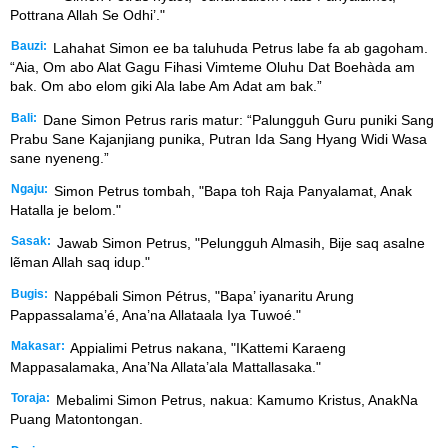
Pottrana Allah Se Odhi’."
Bauzi:
Lahahat Simon ee ba taluhuda Petrus labe fa ab gagoham.
“Aia, Om abo Alat Gagu Fihasi Vimteme Oluhu Dat Boehàda am
bak. Om abo elom giki Ala labe Am Adat am bak.”
Bali:
Dane Simon Petrus raris matur: “Palungguh Guru puniki Sang
Prabu Sane Kajanjiang punika, Putran Ida Sang Hyang Widi Wasa
sane nyeneng.”
Ngaju:
Simon Petrus tombah, "Bapa toh Raja Panyalamat, Anak
Hatalla je belom."
Sasak:
Jawab Simon Petrus, "Pelungguh Almasih, Bije saq asalne
lẽman Allah saq idup."
Bugis:
Nappébali Simon Pétrus, "Bapa’ iyanaritu Arung
Pappassalama’é, Ana’na Allataala Iya Tuwoé."
Makasar:
Appialimi Petrus nakana, "IKattemi Karaeng
Mappasalamaka, Ana’Na Allata’ala Mattallasaka."
Toraja:
Mebalimi Simon Petrus, nakua: Kamumo Kristus, AnakNa
Puang Matontongan.