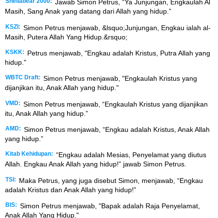
Shellabear 2000:
Jawab Simon Petrus, “Ya Junjungan, Engkaulah Al
Masih, Sang Anak yang datang dari Allah yang hidup.”
KSZI:
Simon Petrus menjawab, &lsquo;Junjungan, Engkau ialah al-
Masih, Putera Allah Yang Hidup.&rsquo;
KSKK:
Petrus menjawab, "Engkau adalah Kristus, Putra Allah yang
hidup."
WBTC Draft:
Simon Petrus menjawab, "Engkaulah Kristus yang
dijanjikan itu, Anak Allah yang hidup."
VMD:
Simon Petrus menjawab, “Engkaulah Kristus yang dijanjikan
itu, Anak Allah yang hidup.”
AMD:
Simon Petrus menjawab, “Engkau adalah Kristus, Anak Allah
yang hidup.”
Kitab Kehidupan:
“Engkau adalah Mesias, Penyelamat yang diutus
Allah. Engkau Anak Allah yang hidup!” jawab Simon Petrus.
TSI:
Maka Petrus, yang juga disebut Simon, menjawab, “Engkau
adalah Kristus dan Anak Allah yang hidup!”
BIS:
Simon Petrus menjawab, "Bapak adalah Raja Penyelamat,
Anak Allah Yang Hidup."