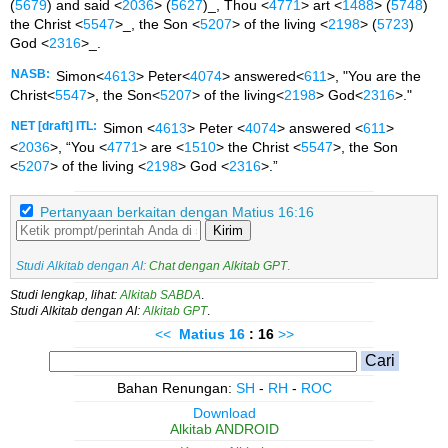
(
5679
) and said <
2036
> (
5627
)_, Thou <
4771
> art <
1488
> (
5748
)
the Christ <
5547
>_, the Son <
5207
> of the living <
2198
> (
5723
)
God <
2316
>_.
NASB:
Simon<
4613
> Peter<
4074
> answered<
611
>, "You are the
Christ<
5547
>, the Son<
5207
> of the living<
2198
> God<
2316
>."
NET [draft] ITL:
Simon <
4613
> Peter <
4074
> answered <
611
>
<
2036
>, “You <
4771
> are <
1510
> the Christ <
5547
>, the Son
<
5207
> of the living <
2198
> God <
2316
>.”
Pertanyaan berkaitan dengan Matius 16:16
Kirim
Studi Alkitab dengan AI:
Chat dengan Alkitab GPT
.
Studi lengkap, lihat:
Alkitab SABDA
.
Studi Alkitab dengan AI:
Alkitab GPT
.
<<
Matius
16
: 16
>>
Bahan Renungan:
SH
-
RH
-
ROC
Download
Alkitab ANDROID