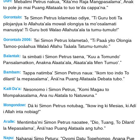
Duri:
Mebalimi Petrus nakua, "Kita'mo Raja Mangpasalama', Anak
to pole jio mai Puang Allataala to tuo te'da cappa'na."
Gorontalo:
Te Simon Petrus lolametao odiye, ”Ti Guru boti Ta
pilojanjiya lo Allahuta'ala mowali olongiya ta mo'osalamati
manusiya! Ti Guru boti Walao Allahuta'ala ta tumu-tumulo!”
Gorontalo 2006:
Tei Simon Petrus lolametao̒, "Ti Paaa̒ yito Olongia
Tamoo-poa̒ahua Walao̒ Allahu Taa̒ala Tatumu-tumulo."
Balantak:
Ia simbati i Simon Petrus taena, “Kuu a Tomundo'
Pansalamatkon, Anakna Alaata'ala, Alaata'ala Men Tumuo'.”
Bambam:
Tappa natimba' Simon Petrus naua: “Ikom too indo To
dilanti' la mepasalama', Änä'na Puang Allataala Debata tubo.”
Kaili Da'a:
Nesonomo i Simon Petrus, "Komi Magau to
Mompakasalama, Ana nu Alatala to Natuwuna."
Mongondow:
Dá ki Simon Petrus notubag, "Ikow ing ki Mesias, ki Adí
i Allah inta nobiag!"
Aralle:
Mentimba'mi Simon Petrus naoatee, "Dio, Tuang, To Dilanti'
la Mepasalama', Änä'nao Puang Alataala ang tuho."
Napu:
Nahanai Simo Peturu: "Oyomi Datu Topehompo, Anana Pue