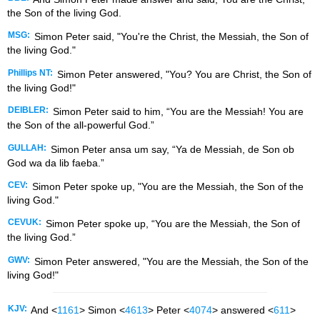
the Son of the living God.
MSG:
Simon Peter said, "You're the Christ, the Messiah, the Son of
the living God."
Phillips NT:
Simon Peter answered, "You? You are Christ, the Son of
the living God!"
DEIBLER:
Simon Peter said to him, “You are the Messiah! You are
the Son of the all-powerful God.”
GULLAH:
Simon Peter ansa um say, “Ya de Messiah, de Son ob
God wa da lib faeba.”
CEV:
Simon Peter spoke up, "You are the Messiah, the Son of the
living God."
CEVUK:
Simon Peter spoke up, “You are the Messiah, the Son of
the living God.”
GWV:
Simon Peter answered, "You are the Messiah, the Son of the
living God!"
KJV:
And <
1161
> Simon <
4613
> Peter <
4074
> answered <
611
>