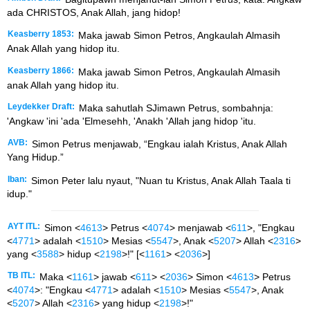
ada CHRISTOS, Anak Allah, jang hidop!
Keasberry 1853:
Maka jawab Simon Petros, Angkaulah Almasih
Anak Allah yang hidop itu.
Keasberry 1866:
Maka jawab Simon Petros, Angkaulah Almasih
anak Allah yang hidop itu.
Leydekker Draft:
Maka sahutlah SJimawn Petrus, sombahnja:
'Angkaw 'ini 'ada 'Elmesehh, 'Anakh 'Allah jang hidop 'itu.
AVB:
Simon Petrus menjawab, “Engkau ialah Kristus, Anak Allah
Yang Hidup.”
Iban:
Simon Peter lalu nyaut, "Nuan tu Kristus, Anak Allah Taala ti
idup."
AYT ITL:
Simon <
4613
> Petrus <
4074
> menjawab <
611
>, "Engkau
<
4771
> adalah <
1510
> Mesias <
5547
>, Anak <
5207
> Allah <
2316
>
yang <
3588
> hidup <
2198
>!" [<
1161
> <
2036
>]
TB ITL:
Maka <
1161
> jawab <
611
> <
2036
> Simon <
4613
> Petrus
<
4074
>: "Engkau <
4771
> adalah <
1510
> Mesias <
5547
>, Anak
<
5207
> Allah <
2316
> yang hidup <
2198
>!"