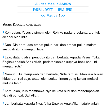
Alkitab Mobile SABDA
[VER]
:
[AYT]
[PL]
[PB]
<<
Matius
4
>>
Yesus Dicobai oleh Iblis
1
Kemudian, Yesus dipimpin oleh Roh ke padang belantara untuk
dicobai oleh Iblis.
2
Dan, Dia berpuasa empat puluh hari dan empat puluh malam,
sesudah itu Ia menjadi lapar.
3
Lalu, datanglah si pencoba itu dan berkata kepada Yesus, “Jika
Engkau adalah Anak Allah, perintahkanlah supaya batu-batu ini
menjadi roti.”
4
Namun, Dia menjawab dan berkata, “Ada tertulis, ‘Manusia bukan
hidup dari roti saja, tetapi oleh setiap firman yang keluar melalui
mulut Allah.’”
5
Kemudian, Iblis membawa-Nya ke kota suci dan menempatkan-
Nya di puncak Bait Allah,
6
dan berkata kepada-Nya, “Jika Engkau Anak Allah, jatuhkanlah