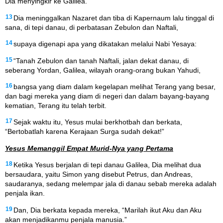
Dia menyingkir ke Galilea.
13
Dia meninggalkan Nazaret dan tiba di Kapernaum lalu tinggal di
sana, di tepi danau, di perbatasan Zebulon dan Naftali,
14
supaya digenapi apa yang dikatakan melalui Nabi Yesaya:
15
“Tanah Zebulon dan tanah Naftali, jalan dekat danau, di
seberang Yordan, Galilea, wilayah orang-orang bukan Yahudi,
16
bangsa yang diam dalam kegelapan melihat Terang yang besar,
dan bagi mereka yang diam di negeri dan dalam bayang-bayang
kematian, Terang itu telah terbit.
17
Sejak waktu itu, Yesus mulai berkhotbah dan berkata,
“Bertobatlah karena Kerajaan Surga sudah dekat!”
Yesus Memanggil Empat Murid-Nya yang Pertama
18
Ketika Yesus berjalan di tepi danau Galilea, Dia melihat dua
bersaudara, yaitu Simon yang disebut Petrus, dan Andreas,
saudaranya, sedang melempar jala di danau sebab mereka adalah
penjala ikan.
19
Dan, Dia berkata kepada mereka, “Marilah ikut Aku dan Aku
akan menjadikanmu penjala manusia.”