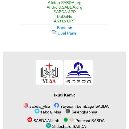
Alkitab.SABDA.org
Android.SABDA.org
SABDA.APP
BaDeNo
Alkitab GPT
Bantuan
Dual Panel
Ikuti Kami:
sabda_ylsa
Yayasan Lembaga SABDA
sabda_ylsa
Selengkapnya
SABDA Alkitab
Podcast SABDA
Slideshare SABDA