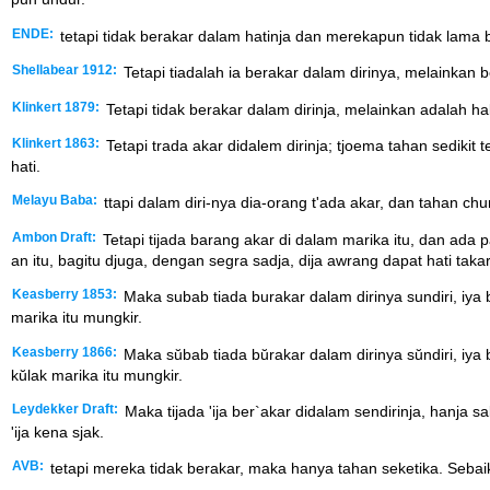
ENDE:
tetapi tidak berakar dalam hatinja dan merekapun tidak lama b
Shellabear 1912:
Tetapi tiadalah ia berakar dalam dirinya, melainkan 
Klinkert 1879:
Tetapi tidak berakar dalam dirinja, melainkan adalah h
Klinkert 1863:
Tetapi trada akar didalem dirinja; tjoema tahan sedikit
hati.
Melayu Baba:
ttapi dalam diri-nya dia-orang t'ada akar, dan tahan chu
Ambon Draft:
Tetapi tijada barang akar di dalam marika itu, dan ada
an itu, bagitu djuga, dengan segra sadja, dija awrang dapat hati tak
Keasberry 1853:
Maka subab tiada burakar dalam dirinya sundiri, iya
marika itu mungkir.
Keasberry 1866:
Maka sŭbab tiada bŭrakar dalam dirinya sŭndiri, iya
kŭlak marika itu mungkir.
Leydekker Draft:
Maka tijada 'ija ber`akar didalam sendirinja, hanja
'ija kena sjak.
AVB:
tetapi mereka tidak berakar, maka hanya tahan seketika. Seba