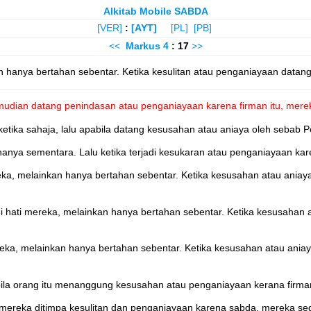
Alkitab Mobile SABDA
[VER]
:
[AYT]
[PL]
[PB]
<<
Markus
4
: 17
>>
an hanya bertahan sebentar. Ketika kesulitan atau penganiayaan datang
kemudian datang penindasan atau penganiayaan karena firman itu, mere
etika sahaja, lalu apabila datang kesusahan atau aniaya oleh sebab Perk
hanya sementara. Lalu ketika terjadi kesukaran atau penganiayaan kar
ereka, melainkan hanya bertahan sebentar. Ketika kesusahan atau ani
 di hati mereka, melainkan hanya bertahan sebentar. Ketika kesusahan
mereka, melainkan hanya bertahan sebentar. Ketika kesusahan atau an
abila orang itu menanggung kesusahan atau penganiayaan kerana firman
a mereka ditimpa kesulitan dan penganiayaan karena sabda, mereka seg