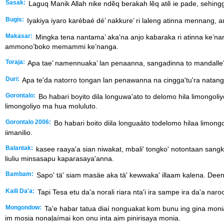
Sasak:
Laguq Manik Allah nike ndẽq berakah lẽq atẽ ie pade, sehi
Bugis:
Iyakiya iyaro karébaé dé’ nakkure’ ri laleng atinna mennang
Makasar:
Mingka tena nantama’ aka’na anjo kabaraka ri atinna ke’
ammono’boko memammi ke’nanga.
Toraja:
Apa tae’ namennuaka’ lan penaanna, sangadinna to mandalle’ 
Duri:
Apa te'da natorro tongan lan penawanna na cingga'tu'ra natangnn
Gorontalo:
Bo habari boyito dila longuwa'ato to delomo hila limongoli
limongoliyo ma hua moluluto.
Gorontalo 2006:
Bo habari boito diila longuaa̒to todelomo hilaa limongol
iimanilio.
Balantak:
kasee raaya'a sian niwakat, mbali' tongko' notontaan sangko
liuliu minsasapu kaparasaya'anna.
Bambam:
Sapo' tä' siam masäe aka tä' kewwaka' illaam kalena. De
Kaili Da'a:
Tapi Tesa etu da'a norali riara nta'i ira sampe ira da'a 
Mongondow:
Ta'e habar tatua diaí nonguakat kom bunu ing gina monia
im mosia nonaḷaímai kon onu inta aim pinirisaya monia.