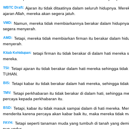
WBTC Draft:
Ajaran itu tidak ditaatinya dalam seluruh hidupnya. Me
ajaran Allah, mereka akan segera jatuh.
VMD:
Namun, mereka tidak membiarkannya berakar dalam hidupnya. M
segera menyerah.
AMD:
Tetapi, mereka tidak membiarkan firman itu berakar dalam hi
menyerah.
Kitab Kehidupan:
tetapi firman itu tidak berakar di dalam hati merek
mereka.
TSI:
Tetapi ajaran itu tidak berakar dalam hati mereka sehingga ti
TUHAN.
BIS:
Tetapi kabar itu tidak berakar dalam hati mereka, sehingga ti
TMV:
Tetapi perkhabaran itu tidak berakar di dalam hati, sehingga 
percaya kepada perkhabaran itu.
BSD:
Tetapi, kabar itu tidak masuk sampai dalam di hati mereka. M
menderita karena percaya akan kabar baik itu, maka mereka tidak ma
FAYH:
Tetapi seperti tanaman muda yang tumbuh di tanah yang dem
pun undur.