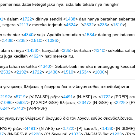
emerinsa datai ketegal jaku nya, sida lalu tekala nya mungkir.
91
> dalam <
1722
> dirinya sendiri <
1438
> dan hanya bertahan sebenta
, segera <
2117
> mereka terjatuh <
4624
>. [<
2532
> <
235
> <
1510
>]
n sebentar <
4340
> saja. Apabila kemudian <
1534
> datang penindasan
 <
1438
> <
235
> <
1510
> <
1096
>]
dalam dirinya <
1438
>, hanyalah <
235
> bertahan <
4340
> seketika saha
itu juga kecillah <
4624
> hati mereka itu.
nya tahan seketika <
4340
>. Sebaik-baik mereka menanggung kesusa
<
2532
> <
2192
> <
1722
> <
1438
> <
1510
> <
1534
> <
1096
>]
ιτα γενομενης θλιψεως η διωγμου δια τον λογον ευθυς σκανδαλιζονται
<
2192
> <
5719
> {V-PAI-3P} ριζαν <
4491
> {N-ASF} εν <
1722
> {PREP} εαυ
<
1096
> <
5637
> {V-2ADP-GSF} θλιψεως <
2347
> {N-GSF} η <
2228
> {P
4624
> <
5743
> {V-PPI-3P}
εἶτα γενομένης θλίψεως ἢ διωγμοῦ διὰ τὸν λόγον, εὐθὺς σκανδαλίζονται.
IPA3P} ῥίζαν <
4491
> {N-AFS} ἐν <
1722
> {P} ἑαυτοῖς, <
1438
> {R-3DMP}
47
> {N-GFS} ἢ <
2228
> {C} διωγμοῦ <
1375
> {N-GMS} διὰ <
1223
> {P} τ