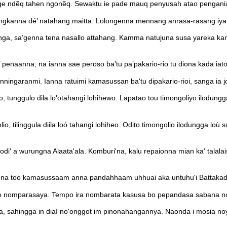
ngge ndẽq tahen ngonẽq. Sewaktu ie pade mauq penyusah atao pengania
, angkanna dé’ natahang maitta. Lolongenna mennang anrasa-rasang iy
nanga, sa’genna tena nasallo attahang. Kamma natujuna susa yareka
penaanna; na ianna sae peroso ba’tu pa’pakario-rio tu diona kada ia
ingaranmi. Ianna ratuimi kamasussan ba'tu dipakario-rioi, sanga ia jo
yo, tunggulo dila lo'otahangi lohihewo. Lapatao tou timongoliyo ilodun
io, tilinggula diila loo̒ tahangi lohiheo. Odito timongolio ilodungga lou
di' a wurungna Alaata'ala. Komburi'na, kalu repaionna mian ka' talalai
enna too kamasussaam anna pandahhaam uhhuai aka untuhu'i Battakadan
naroo nomparasaya. Tempo ira nombarata kasusa bo pepandasa sabana no
, sahingga in diaí no'onggot im pinonahangannya. Naonda i mosia noyo