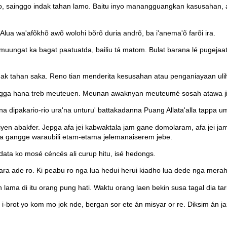
yo, sainggo indak tahan lamo. Baitu inyo manangguangkan kasusahan, a
lua wa'afõkhõ awõ wolohi bõrõ duria andrõ, ba i'anema'õ farõi ira.
uungat ka bagat paatuatda, bailiu tá matom. Bulat barana lé pugejaat
ak tahan saka. Reno tian menderita kesusahan atau penganiayaan ulih
ga hana treb meuteuen. Meunan awaknyan meuteumé sosah atawa ji-i
a dipakario-rio ura'na unturu' battakadanna Puang Allata'alla tapp
siyen abakfer. Jepga afa jei kabwaktala jam gane domolaram, afa jei j
ane ga gangge waraubili etam-etama jelemanaiserem jebe.
data ko mosé céncés ali curup hitu, isé hedongs.
 ade ro. Ki peabu ro nga lua hedui herui kiadho lua dede nga merahhu
lama di itu orang pung hati. Waktu orang laen bekin susa tagal dia tar
-brot yo kom mo jok nde, bergan sor ete án misyar or re. Diksim án 