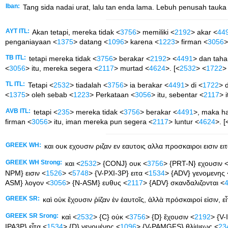
Iban:
Tang sida nadai urat, lalu tan enda lama. Lebuh penusah tauka p
AYT ITL:
Akan tetapi, mereka tidak <
3756
> memiliki <
2192
> akar <
44
penganiayaan <
1375
> datang <
1096
> karena <
1223
> firman <
3056
>
TB ITL:
tetapi mereka tidak <
3756
> berakar <
2192
> <
4491
> dan taha
<
3056
> itu, mereka segera <
2117
> murtad <
4624
>. [<
2532
> <
1722
>
TL ITL:
Tetapi <
2532
> tiadalah <
3756
> ia berakar <
4491
> di <
1722
> 
<
1375
> oleh sebab <
1223
> Perkataan <
3056
> itu, sebentar <
2117
> 
AVB ITL:
tetapi <
235
> mereka tidak <
3756
> berakar <
4491
>, maka ha
firman <
3056
> itu, iman mereka pun segera <
2117
> luntur <
4624
>. [
GREEK WH:
και ουκ εχουσιν ριζαν εν εαυτοις αλλα προσκαιροι εισιν ε
GREEK WH Strong:
και <
2532
> {CONJ} ουκ <
3756
> {PRT-N} εχουσιν 
NPM} εισιν <
1526
> <
5748
> {V-PXI-3P} ειτα <
1534
> {ADV} γενομενης 
ASM} λογον <
3056
> {N-ASM} ευθυς <
2117
> {ADV} σκανδαλιζονται <
GREEK SR:
καὶ οὐκ ἔχουσιν ῥίζαν ἐν ἑαυτοῖς, ἀλλὰ πρόσκαιροί εἰσιν, 
GREEK SR Srong:
καὶ <
2532
> {C} οὐκ <
3756
> {D} ἔχουσιν <
2192
> {V-
IPA3P} εἶτα <
1534
> {D} γενομένης <
1096
> {V-PAMGFS} θλίψεως <
23