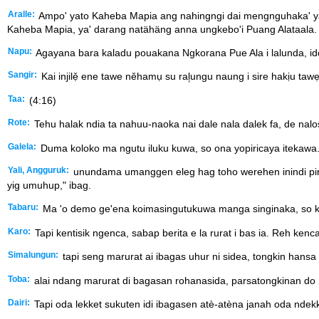
Aralle:
Ampo' yato Kaheba Mapia ang nahingngi dai mengnguhaka' ya
Kaheba Mapia, ya' darang natähäng anna ungkebo'i Puang Alataala.
Napu:
Agayana bara kaladu pouakana Ngkorana Pue Ala i lalunda, id
Sangir:
Kai injilẹ̌ ene tawe něhamụ su ral᷊ungu naung i sire hakịu tawẹ
Taa:
(4:16)
Rote:
Tehu halak ndia ta nahuu-naoka nai dale nala dalek fa, de nalosa
Galela:
Duma koloko ma ngutu iluku kuwa, so ona yopiricaya itekawa. S
Yali, Angguruk:
unundama umanggen eleg hag toho werehen inindi piren
yig umuhup," ibag.
Tabaru:
Ma 'o demo ge'ena koimasingutukuwa manga singinaka, so ka
Karo:
Tapi kentisik ngenca, sabap berita e la rurat i bas ia. Reh kenc
Simalungun:
tapi seng marurat ai ibagas uhur ni sidea, tongkin hansa
Toba:
alai ndang marurat di bagasan rohanasida, parsatongkinan do n
Dairi:
Tapi oda lekket sukuten idi ibagasen atè-atèna janah oda ndekk