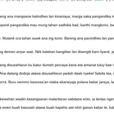
reng ana mangsane katindhes lan kinaniaya, marga saka pangandika 
ampané pangandika mau mung tahan sadhéla baé; kanthi mangkono, ba
é. Mulané ora tahan suwé ana ing kono. Bareng ana panindhes lan 
ng demen anyar waé. Nèk katekan kangèlan lan disengiti karo liyané, ja
rang disusahkeun ku batur dumeh percaya kana eta amanat tuluy bae 
n. Ana datang dodoja atawa disusahkeun pedah daek nyekel Sabda tea, 
morra. Buru nemmo kasossa’an otaba ekaneyaja polana kabar jareya, laj
kakewehan wiadin kasangsaran malantaran sabdane ento, ia lantas ng
Sana ewen buah kasusah atawa buah kapehe awi oloh ganan kabar te, ba