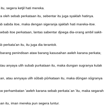
u, segera ketjil hati mereka.
 oleh sebab perkataan itu, sebentar itu juga syaklah hatinya.
ab sabda itoe, maka dengan sigeranja sjaklah hati mareka-itoe.
sebab itoe perkataan, lantas sabentar djoega dia-orang ambil sakit-
perkata'an itu, itu juga dia terantok.
di barang penindisan ataw barang kasusahan awleh karana perkata;
 atau anyaya ulih subab purkataan itu, maka dungan sugranya kulak
ahan, atau annyaya ulih sŭbab pŭrkataan itu, maka dŭngan sŭgranya
'ataw perhambatan 'awleh karana sebab perkata`an 'itu, maka segarah
n itu, iman mereka pun segera luntur.