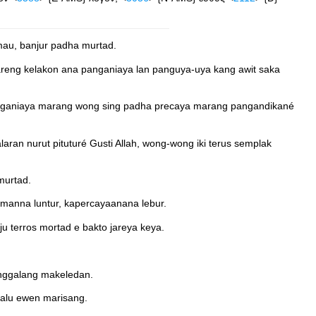
mau, banjur padha murtad.
reng kelakon ana panganiaya lan panguya-uya kang awit saka
panganiaya marang wong sing padha precaya marang pangandikané
laran nurut pituturé Gusti Allah, wong-wong iki terus semplak
murtad.
imanna luntur, kapercayaanana lebur.
u terros mortad e bakto jareya keya.
enggalang makeledan.
lalu ewen marisang.