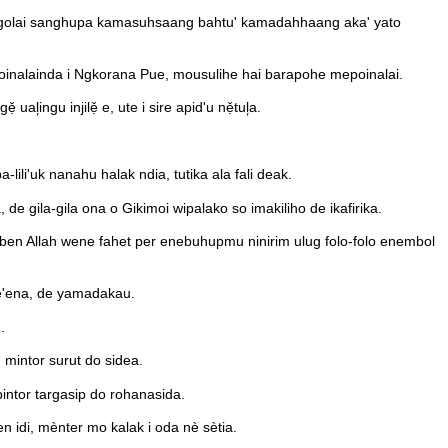
gngolai sanghupa kamasuhsaang bahtu' kamadahhaang aka' yato
inalainda i Ngkorana Pue, mousulihe hai barapohe mepoinalai.
ingu injilẹ̌ e, ute i sire apid'u nẹ̌tul᷊a.
ili'uk nanahu halak ndia, tutika ala fali deak.
 gila-gila ona o Gikimoi wipalako so imakiliho de ikafirika.
aben Allah wene fahet per enebuhupmu ninirim ulug folo-folo enembol
e'ena, de yamadakau.
.
 mintor surut do sidea.
intor targasip do rohanasida.
 idi, mènter mo kalak i oda nè sètia.