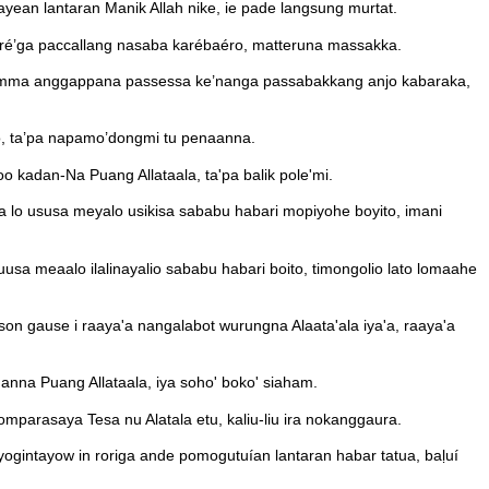
yean lantaran Manik Allah nike, ie pade langsung murtat.
aré’ga paccallang nasaba karébaéro, matteruna massakka.
 kamma anggappana passessa ke’nanga passabakkang anjo kabaraka,
to, ta’pa napamo’dongmi tu penaanna.
o kadan-Na Puang Allataala, ta'pa balik pole'mi.
gga lo ususa meyalo usikisa sababu habari mopiyohe boyito, imani
̒ suusa meaalo ilalinayalio sababu habari boito, timongolio lato lomaahe
son gause i raaya'a nangalabot wurungna Alaata'ala iya'a, raaya'a
na Puang Allataala, iya soho' boko' siaham.
mparasaya Tesa nu Alatala etu, kaliu-liu ira nokanggaura.
gintayow in roriga ande pomogutuían lantaran habar tatua, baḷuí