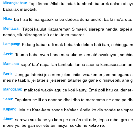
Minangkabau:
Tapi firman Allah tu indak tumbuah ba urek dalam atin
babaliak marotaik.
Nias:
Ba hiza lõ mangabakha ba dõdõra duria andrõ, ba lõ mo'arota. A
Mentawai:
Tápoi kalulut Katuareman Simaerú siarepra nenda, tápei am
nenda, sik-sikrangan leú et tei-teira muarat.
Lampung:
Kidang kabar udi mak bebakak delom hati tian, sehingga m
Aceh:
Teuma haba nyan hana meu-ukeue lam até awaknyan, seuhing
Mamasa:
sapo' tae' napaillan tambuk. Ianna saemo kamasussaan ann
Berik:
Jengga taterisi jeiserem jelem inibe waakenfer jam ne eganul
mes ne taabili, jei taterisi jeiserem tatarfer ga gane dirinswebili, 
Manggarai:
maik toé wakéy agu ce koé kauty. Émé poli hitu cai denet 
Sabu:
Tapulara ne lii do naanne dhai dho ta meramma ne amo pa dhara
Kupang:
Ma itu Kata-kata sonde baꞌakar. Andia ko dia sonde tasimpan 
Abun:
sarewo sukdu ne yo kem pe mo án mit nde, tepsu mbet gro ne i
mone yo, bergan sor ete án misyar sukdu ne kekro re.