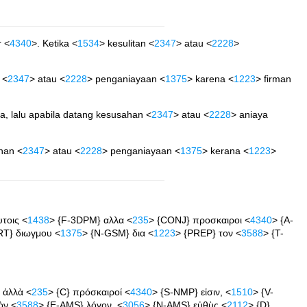
r <
4340
>. Ketika <
1534
> kesulitan <
2347
> atau <
2228
>
 <
2347
> atau <
2228
> penganiayaan <
1375
> karena <
1223
> firman
ja, lalu apabila datang kesusahan <
2347
> atau <
2228
> aniaya
han <
2347
> atau <
2228
> penganiayaan <
1375
> kerana <
1223
>
τοις <
1438
> {F-3DPM} αλλα <
235
> {CONJ} προσκαιροι <
4340
> {A-
RT} διωγμου <
1375
> {N-GSM} δια <
1223
> {PREP} τον <
3588
> {T-
 ἀλλὰ <
235
> {C} πρόσκαιροί <
4340
> {S-NMP} εἰσιν, <
1510
> {V-
ὸν <
3588
> {E-AMS} λόγον, <
3056
> {N-AMS} εὐθὺς <
2112
> {D}