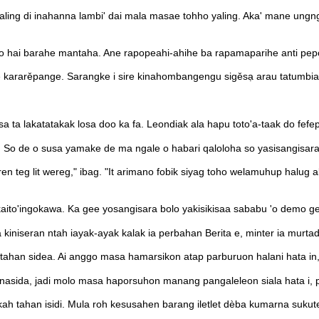
ling di inahanna lambi' dai mala masae tohho yaling. Aka' mane un
o hai barahe mantaha. Ane rapopeahi-ahihe ba rapamaparihe anti pepo
 kararěpange. Sarangke i sire kinahombangengu sigěsạ arau tatumbiagẹ̌ ual᷊
 ta lakatatakak losa doo ka fa. Leondiak ala hapu toto'a-taak do fefepa-l
o de o susa yamake de ma ngale o habari qaloloha so yasisangisara, de
 teg lit wereg," ibag. "It arimano fobik siyag toho welamuhup halug 
ito'ingokawa. Ka gee yosangisara bolo yakisikisaa sababu 'o demo g
a kiniseran ntah iayak-ayak kalak ia perbahan Berita e, minter ia murtad
 tahan sidea. Ai anggo masa hamarsikon atap parburuon halani hata in,
asida, jadi molo masa haporsuhon manang pangaleleon siala hata i, p
ah tahan isidi. Mula roh kesusahen barang iletlet dèba kumarna sukuten