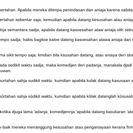
ertahan. Apabila mereka ditimpa penindasan dan aniaja karena sabda it
bertahan sebentar saja; kemudian apabila datang kesusahan atau aniaya
alnja semantara sadja; apabila datang kasoesahan ataw aniaja olih seb
 tempo sadja; habis bagitoe kaloe dateng kasoesahan atawa aniaja dari 
ma sikit tempo saja; kmdian bila ksusahan datang, atau aniaya deri sbab 
 pada sedikit waktu sadja; maka komedijen deri padanja, manakala dja
aruwan.
 burtahan sahja sudikit waktu: kumdian apabila kulak datang kasusaan
 bŭrtahan sahja sŭdikit waktu, kumdian apabila kŭlak datanglah kŭsus
 sakotika djuga lama 'adanja: komedijennja 'apabila datang kasukaran 
ik-baik mereka menanggung kesusahan atau penganiayaan kerana firma