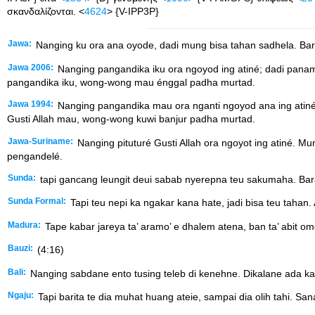
σκανδαλίζονται. <
4624
> {V-IPP3P}
Jawa:
Nanging ku ora ana oyode, dadi mung bisa tahan sadhela. Ba
Jawa 2006:
Nanging pangandika iku ora ngoyod ing atiné; dadi pan
pangandika iku, wong-wong mau énggal padha murtad.
Jawa 1994:
Nanging pangandika mau ora nganti ngoyod ana ing atin
Gusti Allah mau, wong-wong kuwi banjur padha murtad.
Jawa-Suriname:
Nanging pituturé Gusti Allah ora ngoyot ing atiné. Mu
pengandelé.
Sunda:
tapi gancang leungit deui sabab nyerepna teu sakumaha. Ba
Sunda Formal:
Tapi teu nepi ka ngakar kana hate, jadi bisa teu taha
Madura:
Tape kabar jareya ta’ aramo’ e dhalem atena, ban ta’ abit o
Bauzi:
(4:16)
Bali:
Nanging sabdane ento tusing teleb di kenehne. Dikalane ada 
Ngaju:
Tapi barita te dia muhat huang ateie, sampai dia olih tahi. 