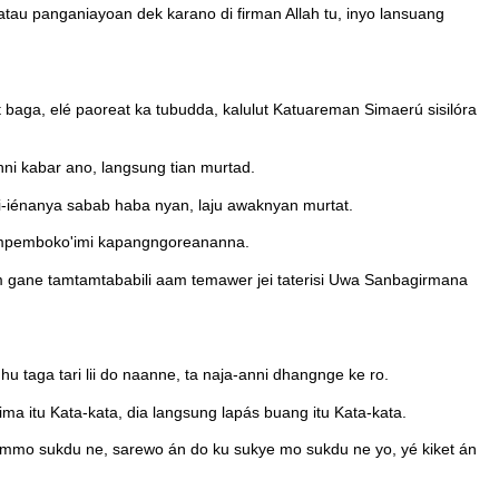
tau panganiayoan dek karano di firman Allah tu, inyo lansuang
 baga, elé paoreat ka tubudda, kalulut Katuareman Simaerú sisilóra
ni kabar ano, langsung tian murtad.
énanya sabab haba nyan, laju awaknyan murtat.
a umpemboko'imi kapangngoreananna.
am gane tamtamtababili aam temawer jei taterisi Uwa Sanbagirmana
 taga tari lii do naanne, ta naja-anni dhangnge ke ro.
ima itu Kata-kata, dia langsung lapás buang itu Kata-kata.
jammo sukdu ne, sarewo án do ku sukye mo sukdu ne yo, yé kiket án