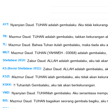
AYT:
Nyanyian Daud. TUHAN adalah gembalaku. Aku tidak kekurang
TB:
Mazmur Daud. TUHAN adalah gembalaku, takkan kekurangan a
TL:
Mazmur Daud. Bahwa Tuhan itulah gembalaku, maka tiada aku 
MILT:
Mazmur Daud. TUHAN (YAHWEH - 03068) adalah gembalaku, a
Shellabear 2010:
Zabur Daud. ALLAH adalah gembalaku, aku tak aka
KS (Revisi Shellabear 2011):
Zabur Daud. ALLAH adalah gembalaku, ak
KSZI:
Mazmur Daud.
TUHAN ialah gembalaku, aku tidak akan kekur
KSKK:
!! Tuhanlah Gembalaku, aku tak akan berkekurangan.
VMD:
Nyanyian Daud. TUHANlah gembalaku. Aku senantiasa mempun
BIS:
Mazmur Daud. TUHAN bagaikan seorang gembala bagiku, aku t