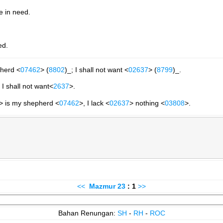
e in need.
ed.
pherd <
07462
> (
8802
)_; I shall not want <
02637
> (
8799
)_.
 I shall not want<
2637
>.
> is my shepherd <
07462
>, I lack <
02637
> nothing <
03808
>.
<<
Mazmur
23
: 1
>>
Bahan Renungan:
SH
-
RH
-
ROC