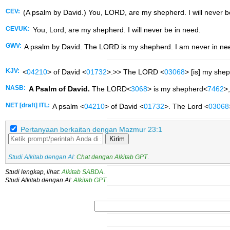
CEV:
(A psalm by David.) You, LORD, are my shepherd. I will never b
CEVUK:
You, Lord, are my shepherd. I will never be in need.
GWV:
A psalm by David. The LORD is my shepherd. I am never in ne
KJV:
<
04210
> of David <
01732
>.>> The LORD <
03068
> [is] my she
NASB:
A Psalm of David.
The LORD<
3068
> is my shepherd<
7462
>,
NET [draft] ITL:
A psalm <
04210
> of David <
01732
>. The Lord <
03068
Pertanyaan berkaitan dengan Mazmur 23:1
Kirim
Studi Alkitab dengan AI:
Chat dengan Alkitab GPT
.
Studi lengkap, lihat:
Alkitab SABDA
.
Studi Alkitab dengan AI:
Alkitab GPT
.