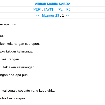
Alkitab Mobile SABDA
[VER]
:
[AYT]
[PL]
[PB]
<<
Mazmur
23
: 1
>>
an apa pun.
ku.
akan kekurangan suatupun.
ku takkan kekurangan.
n kekurangan.
u tak akan kekurangan.
angan apa-apa pun.
yai segala sesuatu yang kubutuhkan.
idak kekurangan.