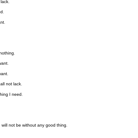
lack.
d.
nt.
nothing.
want.
want.
ll not lack.
hing I need.
.
will not be without any good thing.