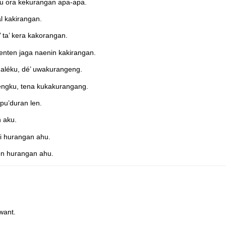
u ora kekurangan apa-apa.
 kakirangan.
ta’ kera kakorangan.
enten jaga naenin kakirangan.
léku, dé’ uwakurangeng.
engku, tena kukakurangang.
u’duran len.
 aku.
i hurangan ahu.
n hurangan ahu.
want.