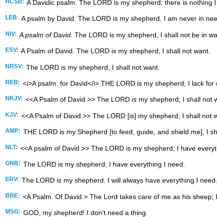
HCSB:
A Davidic psalm. The LORD is my shepherd; there is nothing I 
LEB:
A psalm by David. The LORD is my shepherd. I am never in nee
NIV:
A psalm of David.
The LORD is my shepherd, I shall not be in wa
ESV:
A Psalm of David. The LORD is my shepherd; I shall not want.
NRSV:
The LORD is my shepherd, I shall not want.
REB:
<i>A psalm: for David</i> THE LORD is my shepherd; I lack for 
NKJV:
<<A Psalm of David.>> The LORD
is
my shepherd; I shall not 
KJV:
<<A Psalm of David.>> The LORD [is] my shepherd; I shall not 
AMP:
THE LORD is my Shepherd [to feed, guide, and shield me], I sha
NLT:
<<A psalm of David.>> The LORD is my shepherd; I have everyt
GNB:
The LORD is my shepherd; I have everything I need.
ERV:
The LORD is my shepherd. I will always have everything I need
BBE:
<A Psalm. Of David.> The Lord takes care of me as his sheep; I 
MSG:
GOD, my shepherd! I don't need a thing.