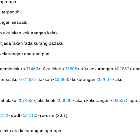
apa-apa.
terpenuhi.
angan sesuatu.
h aku akan kekurangan kelak.
jada 'akan 'ada kurang padaku.
 kekurangan apa-apa pun.
 gembalaku <
07462
>. Aku tidak <
03808
> <
0
> kekurangan <
02637
> ap
embalaku <
07462
>, takkan <
03808
> kekurangan <
02637
> aku.
embalaku <
07462
>, aku tidak <
03808
> akan kekurangan <
02637
> apa-
732
> dwdl <
04210
> rwmzm (23:1)
 aku ora kekurangan apa-apa.