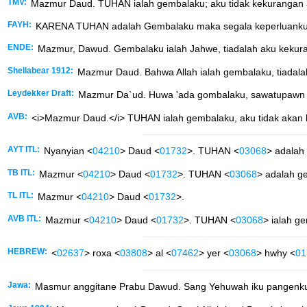
TMV:
Mazmur Daud. TUHAN ialah gembalaku; aku tidak kekurangan 
FAYH:
KARENA TUHAN adalah Gembalaku maka segala keperluanku 
ENDE:
Mazmur, Dawud. Gembalaku ialah Jahwe, tiadalah aku kekur
Shellabear 1912:
Mazmur Daud. Bahwa Allah ialah gembalaku, tiadala
Leydekker Draft:
Mazmur Da`ud. Huwa 'ada gombalaku, sawatupawn ti
AVB:
<i>Mazmur Daud.</i> TUHAN ialah gembalaku, aku tidak akan
AYT ITL:
Nyanyian <
04210
> Daud <
01732
>. TUHAN <
03068
> adalah
TB ITL:
Mazmur <
04210
> Daud <
01732
>. TUHAN <
03068
> adalah g
TL ITL:
Mazmur <
04210
> Daud <
01732
>.
AVB ITL:
Mazmur <
04210
> Daud <
01732
>. TUHAN <
03068
> ialah g
HEBREW:
<
02637
> roxa <
03808
> al <
07462
> yer <
03068
> hwhy <
01
Jawa:
Masmur anggitane Prabu Dawud. Sang Yehuwah iku pangenku,