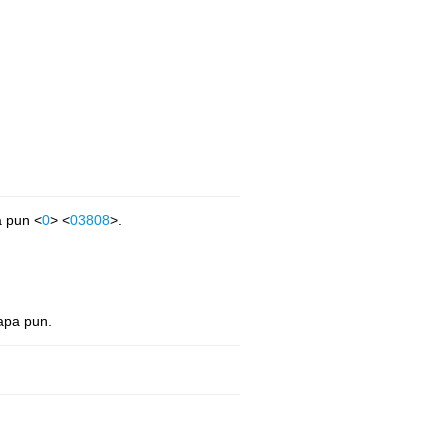
a pun <
0
> <
03808
>.
apa pun.