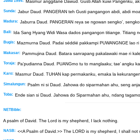
Jawa 1994:
Masmur anggitané Dawud. Gusti Allah kuwi Pangènku, ak
Sunda:
Jabur Daud. PANGERAN teh Gusti pangangon abdi, abdi moal
Madura:
Jaburra Daud. PANGERAN reya se ngowan sengko’, sengko’ 
Bali:
Ida Sang Hyang Widi Wasa dados pangangon titiange. Titiang n
Bugis:
Mazmurna Daud. Padai séddié pakkampi PUWANGNGE lao ri a
Makasar:
Pammujina Daud. Batara sanrapang pakalawaki mae ri kal
Toraja:
Pa’pudianna Daud. PUANGmo tu to manglaaku; tae’ angku kap
Karo:
Masmur Daud. TUHAN kap permakanku, emaka la kekurangen
Simalungun:
Psalm ni si Daud. Jahowa do siparmahan ahu, seng anja
Toba:
Ende sian si Daud. Jahowa do Siparmahan ahu, ndang tagamo
NETBible:
A psalm of David. The
Lord
is my shepherd, I lack nothing.
NASB:
<<A Psalm of David.>> The LORD is my shepherd, I shall not 