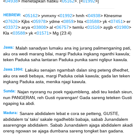
<
04938
> menetapkan hatiku <
05162
>. [<
01992
>]
HEBREW:
<
05162
> ynmxny <
01992
> hmh <
04938
> Ktnesmw
<
07626
> Kjbs <
05978
> ydme <
0859
> hta <
03588
> yk <
07451
> er
<
03372
> arya <
03808
> al <
06757
> twmlu <
01516
> aygb <
01980
>
Kla <
03588
> yk <
01571
> Mg (23:4)
Jawa:
Malah sanadyan lumaku ana ing jurang palimenganing pati,
aku ora wedi marang bilai, margi Paduka ingkang nganthi kawula;
teken Paduka saha lantaran Paduka punika sami nglipur kawula.
Jawa 1994:
Lakuku senajan ngambah dalan sing peteng dhedhet,
aku ora wedi bebaya, margi Paduka celak kawula; gada lan teken
ingkang Paduka asta, menika njagi kawula.
Sunda:
Najan nyorang nu poek ngajumbleng, abdi teu kedah sieun,
nun PANGERAN, reh Gusti nyarengan! Gada sareng teteken Gusti
ngaping ka abdi.
Madura:
Sanare abdidalem lebat e cora se petteng, GUSTE,
abdidalem ta’ tako’ sakale ngadhebbi babaja, sabab Junandalem
asarengnge abdidalem. Sabab Junandalem ajaga abdidalem akadi
oreng ngowan se ajaga dumbana sareng tongket ban gadana.