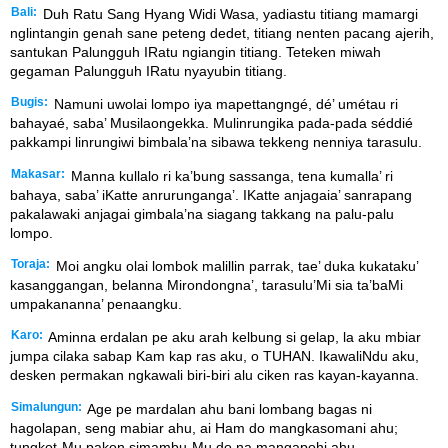
Bali:
Duh Ratu Sang Hyang Widi Wasa, yadiastu titiang mamargi
nglintangin genah sane peteng dedet, titiang nenten pacang ajerih,
santukan Palungguh IRatu ngiangin titiang. Teteken miwah
gegaman Palungguh IRatu nyayubin titiang.
Bugis:
Namuni uwolai lompo iya mapettangngé, dé’ umétau ri
bahayaé, saba’ Musilaongekka. Mulinrungika pada-pada séddié
pakkampi linrungiwi bimbala’na sibawa tekkeng nenniya tarasulu.
Makasar:
Manna kullalo ri ka’bung sassanga, tena kumalla’ ri
bahaya, saba’ iKatte anrurunganga’. IKatte anjagaia’ sanrapang
pakalawaki anjagai gimbala’na siagang takkang na palu-palu
lompo.
Toraja:
Moi angku olai lombok malillin parrak, tae’ duka kukataku’
kasanggangan, belanna Mirondongna’, tarasulu’Mi sia ta’baMi
umpakananna’ penaangku.
Karo:
Aminna erdalan pe aku arah kelbung si gelap, la aku mbiar
jumpa cilaka sabap Kam kap ras aku, o TUHAN. IkawaliNdu aku,
desken permakan ngkawali biri-biri alu ciken ras kayan-kayanna.
Simalungun:
Age pe mardalan ahu bani lombang bagas ni
hagolapan, seng mabiar ahu, ai Ham do mangkasomani ahu;
tungkot-Mu pakon simambu-Mu do na mangapohi ahu.