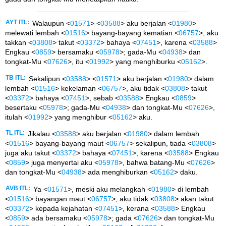
AYT ITL:
Walaupun <
01571
> <
03588
> aku berjalan <
01980
>
melewati lembah <
01516
> bayang-bayang kematian <
06757
>, aku
takkan <
03808
> takut <
03372
> bahaya <
07451
>, karena <
03588
>
Engkau <
0859
> bersamaku <
05978
>; gada-Mu <
04938
> dan
tongkat-Mu <
07626
>, itu <
01992
> yang menghiburku <
05162
>.
TB ITL:
Sekalipun <
03588
> <
01571
> aku berjalan <
01980
> dalam
lembah <
01516
> kekelaman <
06757
>, aku tidak <
03808
> takut
<
03372
> bahaya <
07451
>, sebab <
03588
> Engkau <
0859
>
besertaku <
05978
>; gada-Mu <
04938
> dan tongkat-Mu <
07626
>,
itulah <
01992
> yang menghibur <
05162
> aku.
TL ITL:
Jikalau <
03588
> aku berjalan <
01980
> dalam lembah
<
01516
> bayang-bayang maut <
06757
> sekalipun, tiada <
03808
>
juga aku takut <
03372
> bahaya <
07451
>, karena <
03588
> Engkau
<
0859
> juga menyertai aku <
05978
>, bahwa batang-Mu <
07626
>
dan tongkat-Mu <
04938
> ada menghiburkan <
05162
> daku.
AVB ITL:
Ya <
01571
>, meski aku melangkah <
01980
> di lembah
<
01516
> bayangan maut <
06757
>, aku tidak <
03808
> akan takut
<
03372
> kepada kejahatan <
07451
>, kerana <
03588
> Engkau
<
0859
> ada bersamaku <
05978
>; gada <
07626
> dan tongkat-Mu