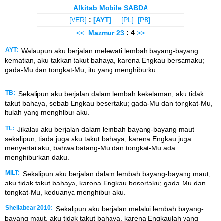
Alkitab Mobile SABDA
[VER]
:
[AYT]
[PL]
[PB]
<<
Mazmur
23
: 4
>>
AYT:
Walaupun aku berjalan melewati lembah bayang-bayang
kematian, aku takkan takut bahaya, karena Engkau bersamaku;
gada-Mu dan tongkat-Mu, itu yang menghiburku.
TB:
Sekalipun aku berjalan dalam lembah kekelaman, aku tidak
takut bahaya, sebab Engkau besertaku; gada-Mu dan tongkat-Mu,
itulah yang menghibur aku.
TL:
Jikalau aku berjalan dalam lembah bayang-bayang maut
sekalipun, tiada juga aku takut bahaya, karena Engkau juga
menyertai aku, bahwa batang-Mu dan tongkat-Mu ada
menghiburkan daku.
MILT:
Sekalipun aku berjalan dalam lembah bayang-bayang maut,
aku tidak takut bahaya, karena Engkau besertaku; gada-Mu dan
tongkat-Mu, keduanya menghibur aku.
Shellabear 2010:
Sekalipun aku berjalan melalui lembah bayang-
bayang maut, aku tidak takut bahaya, karena Engkaulah yang