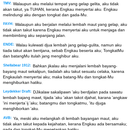
TMV:
Walaupun aku melalui tempat yang gelap gelita, aku tidak
akan takut, ya TUHAN, kerana Engkau menyertai aku. Engkau
melindungi aku dengan tongkat dan gada-Mu.
FAYH:
Walaupun aku berjalan melalui lembah maut yang gelap, aku
tidak akan takut karena Engkau menyertai aku untuk menjaga dan
membimbing aku sepanjang jalan.
ENDE:
Walau kulewati djua lembah jang gelap-gulita, namun aku
tiada takut akan bentjana, sebab Engkau beserta aku; TongkatMu
dan batangMu itulah jang menghibur aku.
Shellabear 1912:
Bahkan jikalau aku menjalani lembah bayang-
bayang maut sekalipun, tiadalah aku takut sesuatu celaka, karena
Engkaulah menyertai aku; maka batang-Mu dan tongkat-Mu
menghiburkan hatiku.
Leydekker Draft:
DJikalaw sakalipawn 'aku berdjalan pada sawatu
lembah bajang mawt, tijada 'aku 'akan takot djahat, karana 'angkaw
'ini menjerta`ij 'aku; batangmu dan tongkatmu, 'itu djuga
menghiborkan 'aku.
AVB:
Ya, meski aku melangkah di lembah bayangan maut, aku
tidak akan takut kepada kejahatan, kerana Engkau ada bersamaku;
gada dan tongkat-Mu menetapkan hatiku.