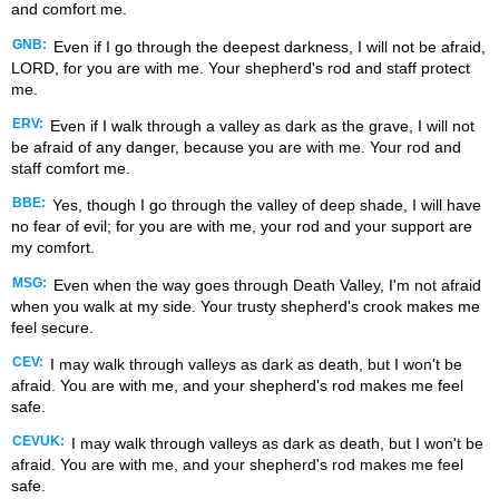
and comfort me.
GNB:
Even if I go through the deepest darkness, I will not be afraid,
LORD, for you are with me. Your shepherd's rod and staff protect
me.
ERV:
Even if I walk through a valley as dark as the grave, I will not
be afraid of any danger, because you are with me. Your rod and
staff comfort me.
BBE:
Yes, though I go through the valley of deep shade, I will have
no fear of evil; for you are with me, your rod and your support are
my comfort.
MSG:
Even when the way goes through Death Valley, I'm not afraid
when you walk at my side. Your trusty shepherd's crook makes me
feel secure.
CEV:
I may walk through valleys as dark as death, but I won't be
afraid. You are with me, and your shepherd's rod makes me feel
safe.
CEVUK:
I may walk through valleys as dark as death, but I won't be
afraid. You are with me, and your shepherd's rod makes me feel
safe.