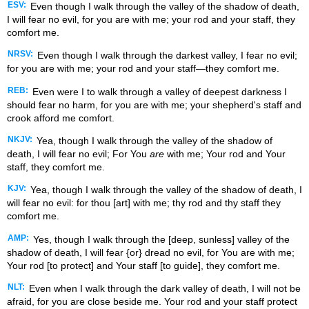
ESV:
Even though I walk through the valley of the shadow of death,
I will fear no evil, for you are with me; your rod and your staff, they
comfort me.
NRSV:
Even though I walk through the darkest valley, I fear no evil;
for you are with me; your rod and your staff—they comfort me.
REB:
Even were I to walk through a valley of deepest darkness I
should fear no harm, for you are with me; your shepherd's staff and
crook afford me comfort.
NKJV:
Yea, though I walk through the valley of the shadow of
death, I will fear no evil; For You
are
with me; Your rod and Your
staff, they comfort me.
KJV:
Yea, though I walk through the valley of the shadow of death, I
will fear no evil: for thou [art] with me; thy rod and thy staff they
comfort me.
AMP:
Yes, though I walk through the [deep, sunless] valley of the
shadow of death, I will fear {or} dread no evil, for You are with me;
Your rod [to protect] and Your staff [to guide], they comfort me.
NLT:
Even when I walk through the dark valley of death, I will not be
afraid, for you are close beside me. Your rod and your staff protect