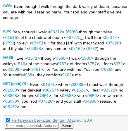
GWV:
Even though I walk through the dark valley of death, because
you are with me, I fear no harm. Your rod and your staff give me
courage.
KJV:
Yea, though I walk <
03212
> (
8799
) through the valley
<
01516
> of the shadow of death <
06757
>_, I will fear <
03372
>
(
8799
) no evil <
07451
>_: for thou [art] with me; thy rod <
07626
>
and thy staff <
04938
> they comfort <
05162
> (
8762
) me.
NASB:
Even<
1571
> though<
3588
> I walk<
1980
> through the
valley<
1516
> of the shadow<
6757
> of death<
6757
>, I fear<
3372
>
no<
3808
> evil<
7451
>, for You are with me; Your rod<
7626
> and
Your staff<
4938
>, they comfort<
5162
> me.
NET [draft] ITL:
Even <
01571
> when <
03588
> I must walk through
<
01980
> the darkest <
06757
> valley <
01516
>, I fear <
03372
> no
<
03808
> danger <
07451
>, for <
03588
> you <
0859
> are with me
<
05978
>; your rod <
07626
> and your staff <
04938
> reassure
<
05162
> me.
Pertanyaan berkaitan dengan Mazmur 23:4
Kirim