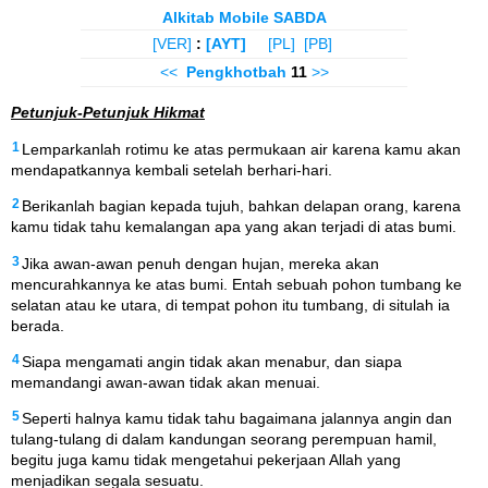
Alkitab Mobile SABDA
[VER]
:
[AYT]
[PL]
[PB]
<<
Pengkhotbah
11
>>
Petunjuk-Petunjuk Hikmat
1
Lemparkanlah rotimu ke atas permukaan air karena kamu akan
mendapatkannya kembali setelah berhari-hari.
2
Berikanlah bagian kepada tujuh, bahkan delapan orang, karena
kamu tidak tahu kemalangan apa yang akan terjadi di atas bumi.
3
Jika awan-awan penuh dengan hujan, mereka akan
mencurahkannya ke atas bumi. Entah sebuah pohon tumbang ke
selatan atau ke utara, di tempat pohon itu tumbang, di situlah ia
berada.
4
Siapa mengamati angin tidak akan menabur, dan siapa
memandangi awan-awan tidak akan menuai.
5
Seperti halnya kamu tidak tahu bagaimana jalannya angin dan
tulang-tulang di dalam kandungan seorang perempuan hamil,
begitu juga kamu tidak mengetahui pekerjaan Allah yang
menjadikan segala sesuatu.