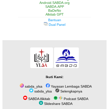
Android.SABDA.org
SABDA.APP
BaDeNo
Alkitab GPT
Bantuan
Dual Panel
Ikuti Kami:
sabda_ylsa
Yayasan Lembaga SABDA
sabda_ylsa
Selengkapnya
SABDA Alkitab
Podcast SABDA
Slideshare SABDA