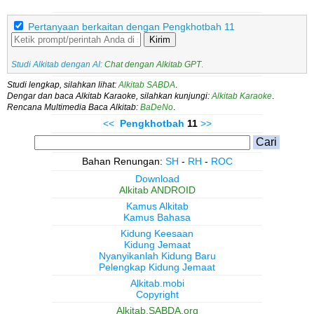
Pertanyaan berkaitan dengan Pengkhotbah 11
Kirim
Studi Alkitab dengan AI:
Chat dengan Alkitab GPT
.
Studi lengkap, silahkan lihat:
Alkitab SABDA
.
Dengar dan baca Alkitab Karaoke, silahkan kunjungi:
Alkitab Karaoke
.
Rencana Multimedia Baca Alkitab:
BaDeNo
.
<<
Pengkhotbah
11
>>
Bahan Renungan:
SH
-
RH
-
ROC
Download
Alkitab ANDROID
Kamus Alkitab
Kamus Bahasa
Kidung Keesaan
Kidung Jemaat
Nyanyikanlah Kidung Baru
Pelengkap Kidung Jemaat
Alkitab.mobi
Copyright
Alkitab.SABDA.org