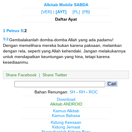
Alkitab Mobile SABDA
[VER]
:
[AYT]
[PL]
[PB]
Daftar Ayat
1 Petrus
5
:2
5:2
Gembalakanlah domba-domba Allah yang ada padamu!
Dengan memelihara mereka bukan karena paksaan, melainkan
dengan rela, seperti yang Allah kehendaki. Jangan melakukannya
untuk mendapatkan keuntungan yang hina, tetapi karena
kesediaanmu.
Share Facebook
|
Share Twitter
Bahan Renungan:
SH
-
RH
-
ROC
Download
Alkitab ANDROID
Kamus Alkitab
Kamus Bahasa
Kidung Keesaan
Kidung Jemaat
Nyanyikanlah Kidung Baru