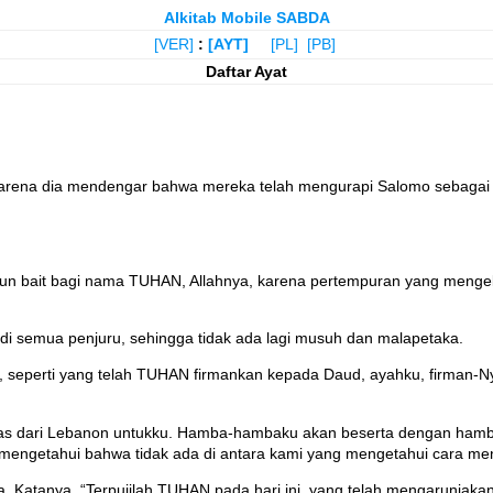
Alkitab Mobile SABDA
[VER]
:
[AYT]
[PL]
[PB]
Daftar Ayat
arena dia mendengar bahwa mereka telah mengurapi Salomo sebagai r
n bait bagi nama TUHAN, Allahnya, karena pertempuran yang mengel
 semua penjuru, sehingga tidak ada lagi musuh dan malapetaka.
, seperti yang telah TUHAN firmankan kepada Daud, ayahku, firman-N
 aras dari Lebanon untukku. Hamba-hambaku akan beserta dengan 
engetahui bahwa tidak ada di antara kami yang mengetahui cara men
a. Katanya, “Terpujilah TUHAN pada hari ini, yang telah mengarunia