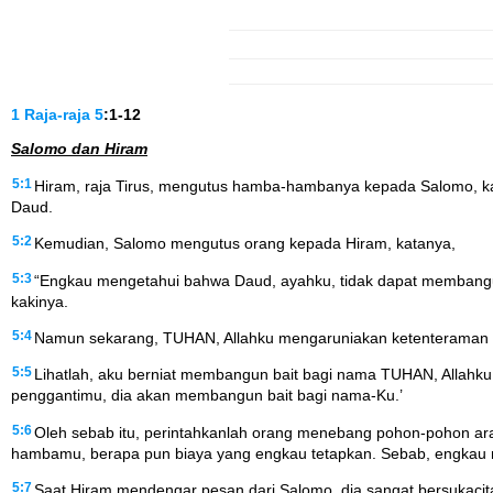
1 Raja-raja
5
:1-12
Salomo dan Hiram
5:1
Hiram, raja Tirus, mengutus hamba-hambanya kepada Salomo, k
Daud.
5:2
Kemudian, Salomo mengutus orang kepada Hiram, katanya,
5:3
“Engkau mengetahui bahwa Daud, ayahku, tidak dapat membangu
kakinya.
5:4
Namun sekarang, TUHAN, Allahku mengaruniakan ketenteraman di
5:5
Lihatlah, aku berniat membangun bait bagi nama TUHAN, Allahku
penggantimu, dia akan membangun bait bagi nama-Ku.’
5:6
Oleh sebab itu, perintahkanlah orang menebang pohon-pohon
hambamu, berapa pun biaya yang engkau tetapkan. Sebab, engkau m
5:7
Saat Hiram mendengar pesan dari Salomo, dia sangat bersukacit