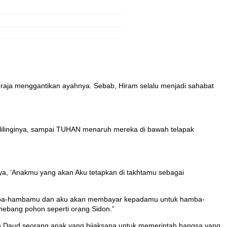
aja menggantikan ayahnya. Sebab, Hiram selalu menjadi sahabat
ilinginya, sampai TUHAN menaruh mereka di bawah telapak
ya, ‘Anakmu yang akan Aku tetapkan di takhtamu sebagai
hamba-hambamu dan aku akan membayar kepadamu untuk hamba-
ebang pohon seperti orang Sidon.”
kan Daud seorang anak yang bijaksana untuk memerintah bangsa yang