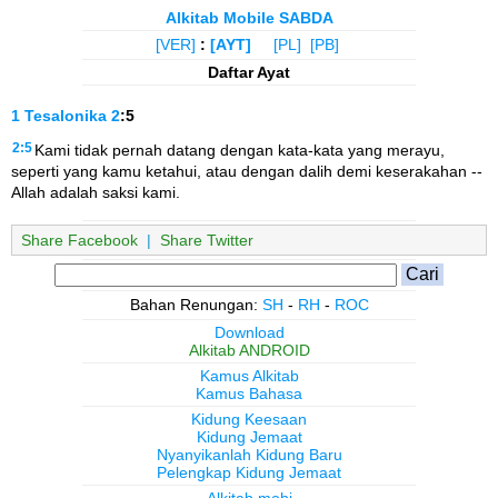
Alkitab Mobile SABDA
[VER]
:
[AYT]
[PL]
[PB]
Daftar Ayat
1 Tesalonika
2
:5
2:5
Kami tidak pernah datang dengan kata-kata yang merayu,
seperti yang kamu ketahui, atau dengan dalih demi keserakahan --
Allah adalah saksi kami.
Share Facebook
|
Share Twitter
Bahan Renungan:
SH
-
RH
-
ROC
Download
Alkitab ANDROID
Kamus Alkitab
Kamus Bahasa
Kidung Keesaan
Kidung Jemaat
Nyanyikanlah Kidung Baru
Pelengkap Kidung Jemaat
Alkitab.mobi