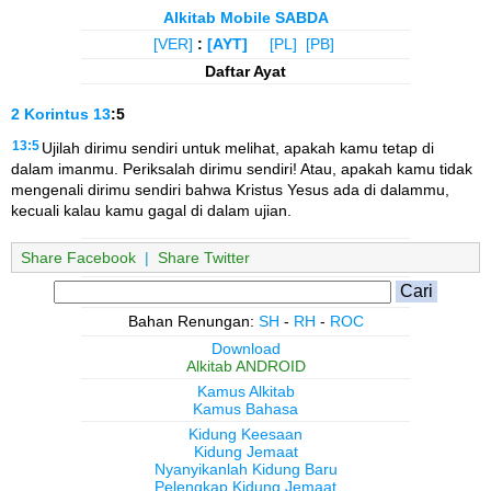
Alkitab Mobile SABDA
[VER]
:
[AYT]
[PL]
[PB]
Daftar Ayat
2 Korintus
13
:5
13:5
Ujilah dirimu sendiri untuk melihat, apakah kamu tetap di
dalam imanmu. Periksalah dirimu sendiri! Atau, apakah kamu tidak
mengenali dirimu sendiri bahwa Kristus Yesus ada di dalammu,
kecuali kalau kamu gagal di dalam ujian.
Share Facebook
|
Share Twitter
Bahan Renungan:
SH
-
RH
-
ROC
Download
Alkitab ANDROID
Kamus Alkitab
Kamus Bahasa
Kidung Keesaan
Kidung Jemaat
Nyanyikanlah Kidung Baru
Pelengkap Kidung Jemaat