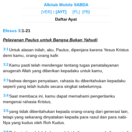
Alkitab Mobile SABDA
[VER]
:
[AYT]
[PL]
[PB]
Daftar Ayat
Efesus
3
:1-21
Pelayanan Paulus untuk Bangsa Bukan Yahudi
3:1
Untuk alasan inilah, aku, Paulus, dipenjara karena Yesus Kristus
demi kamu, orang-orang kafir.
3:2
Kamu pasti telah mendengar tentang tugas penatalayanan
anugerah Allah yang diberikan kepadaku untuk kamu,
3:3
bahwa dengan penyataan, rahasia itu diberitahukan kepadaku
seperti yang telah kutulis secara singkat sebelumnya.
3:4
Saat membaca ini, kamu dapat memahami pengertianku
mengenai rahasia Kristus,
3:5
yang tidak diberitahukan kepada orang-orang dari generasi lain,
tetapi yang sekarang dinyatakan kepada para rasul dan para nabi-
Nya yang kudus oleh Roh Kudus.
3:6