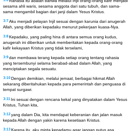
Rahasia itu adalah bahwa melalui Injil orang-orang kafir menjadi
sesama ahli waris, sesama anggota dari satu tubuh, dan sama-
sama mengambil bagian dari janji dalam Yesus Kristus.
3:7
Aku menjadi pelayan Injil sesuai dengan karunia dari anugerah
Allah, yang diberikan kepadaku menurut pekerjaan kuasa-Nya.
3:8
Kepadaku, yang paling hina di antara semua orang kudus,
anugerah ini diberikan untuk memberitakan kepada orang-orang
kafir kekayaan Kristus yang tidak terselami,
3:9
dan membawa terang kepada setiap orang tentang rahasia
yang tersembunyi selama berabad-abad dalam Allah, yang
menciptakan segala sesuatu.
3:10
Dengan demikian, melalui jemaat, berbagai hikmat Allah
sekarang diberitahukan kepada para pemerintah dan penguasa di
tempat surgawi.
3:11
Ini sesuai dengan rencana kekal yang dinyatakan dalam Yesus
Kristus, Tuhan kita,
3:12
yang dalam Dia, kita mendapat keberanian dan jalan masuk
kepada Allah dengan yakin karena kesetiaan Kristus.
3:13
Karena itu, aku minta kepadamu agar jangan putus asa