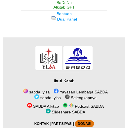
BaDeNo
Alkitab GPT
Bantuan
Dual Panel
Ikuti Kami:
sabda_ylsa
Yayasan Lembaga SABDA
sabda_ylsa
Selengkapnya
SABDA Alkitab
Podcast SABDA
Slideshare SABDA
KONTAK
|
PARTISIPASI
|
DONASI