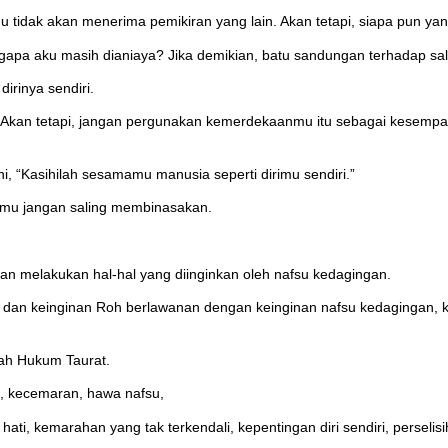
u tidak akan menerima pemikiran yang lain. Akan tetapi, siapa pu
apa aku masih dianiaya? Jika demikian, batu sandungan terhadap salib
rinya sendiri.
 Akan tetapi, jangan pergunakan kemerdekaanmu itu sebagai kesempat
i, “Kasihilah sesamamu manusia seperti dirimu sendiri.”
kamu jangan saling membinasakan.
an melakukan hal-hal yang diinginkan oleh nafsu kedagingan.
 dan keinginan Roh berlawanan dengan keinginan nafsu kedagingan, 
wah Hukum Taurat.
l, kecemaran, hawa nafsu,
ati, kemarahan yang tak terkendali, kepentingan diri sendiri, perselis