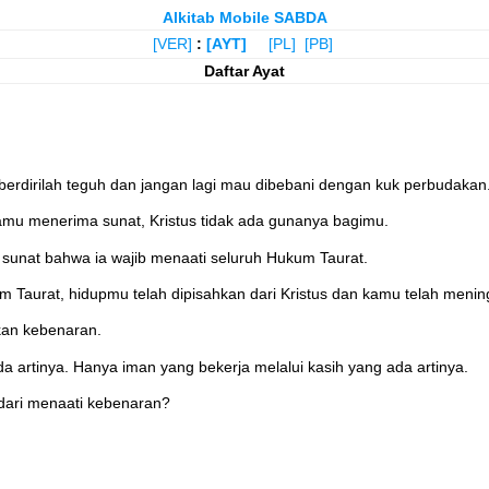
Alkitab Mobile SABDA
[VER]
:
[AYT]
[PL]
[PB]
Daftar Ayat
berdirilah teguh dan jangan lagi mau dibebani dengan kuk perbudakan
mu menerima sunat, Kristus tidak ada gunanya bagimu.
 sunat bahwa ia wajib menaati seluruh Hukum Taurat.
Taurat, hidupmu telah dipisahkan dari Kristus dan kamu telah meni
kan kebenaran.
da artinya. Hanya iman yang bekerja melalui kasih yang ada artinya.
dari menaati kebenaran?