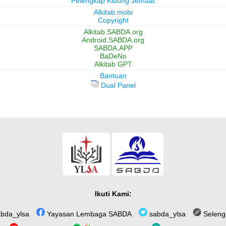
Pelengkap Kidung Jemaat
Alkitab.mobi
Copyright
Alkitab.SABDA.org
Android.SABDA.org
SABDA.APP
BaDeNo
Alkitab GPT
Bantuan
Dual Panel
Ikuti Kami:
bda_ylsa
Yayasan Lembaga SABDA
sabda_ylsa
Seleng