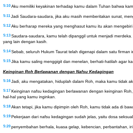
5:10
Aku memiliki keyakinan terhadap kamu dalam Tuhan bahwa kam
5:11
Jadi Saudara-saudara, jika aku masih memberitakan sunat, meng
5:12
Aku berharap mereka yang menghasut kamu itu akan mengebiri di
5:13
Saudara-saudara, kamu telah dipanggil untuk menjadi merdeka.
yang lain dengan kasih.
5:14
Sebab, seluruh Hukum Taurat telah digenapi dalam satu firman in
5:15
Jika kamu saling menggigit dan menelan, berhati-hatilah agar 
Keinginan Roh Berlawanan dengan Nafsu Kedagingan
5:16
Jadi, aku mengatakan, hiduplah dalam Roh, maka kamu tidak ak
5:17
Keinginan nafsu kedagingan berlawanan dengan keinginan Roh,
hal-hal yang kamu inginkan.
5:18
Akan tetapi, jika kamu dipimpin oleh Roh, kamu tidak ada di ba
5:19
Pekerjaan dari nafsu kedagingan sudah jelas, yaitu dosa seksua
5:20
penyembahan berhala, kuasa gelap, kebencian, perbantahan, iri h