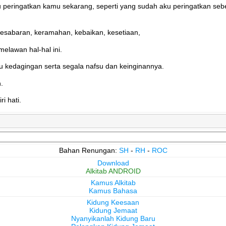
peringatkan kamu sekarang, seperti yang sudah aku peringatkan sebel
 kesabaran, keramahan, kebaikan, kesetiaan,
elawan hal-hal ini.
su kedagingan serta segala nafsu dan keinginannya.
.
i hati.
Bahan Renungan:
SH
-
RH
-
ROC
Download
Alkitab ANDROID
Kamus Alkitab
Kamus Bahasa
Kidung Keesaan
Kidung Jemaat
Nyanyikanlah Kidung Baru