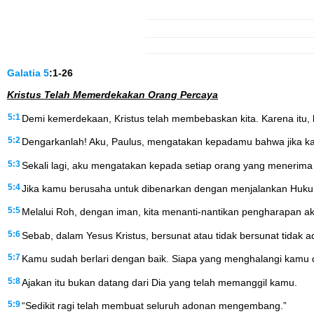
Galatia
5
:1-26
Kristus Telah Memerdekakan Orang Percaya
5:1
Demi kemerdekaan, Kristus telah membebaskan kita. Karena itu, 
5:2
Dengarkanlah! Aku, Paulus, mengatakan kepadamu bahwa jika ka
5:3
Sekali lagi, aku mengatakan kepada setiap orang yang menerima
5:4
Jika kamu berusaha untuk dibenarkan dengan menjalankan Hukum 
5:5
Melalui Roh, dengan iman, kita menanti-nantikan pengharapan a
5:6
Sebab, dalam Yesus Kristus, bersunat atau tidak bersunat tidak a
5:7
Kamu sudah berlari dengan baik. Siapa yang menghalangi kamu 
5:8
Ajakan itu bukan datang dari Dia yang telah memanggil kamu.
5:9
“Sedikit ragi telah membuat seluruh adonan mengembang.”