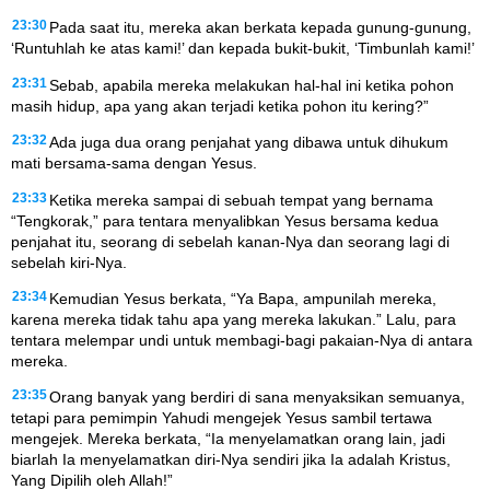
23:30
Pada saat itu, mereka akan berkata kepada gunung-gunung,
‘Runtuhlah ke atas kami!’ dan kepada bukit-bukit, ‘Timbunlah kami!’
23:31
Sebab, apabila mereka melakukan hal-hal ini ketika pohon
masih hidup, apa yang akan terjadi ketika pohon itu kering?”
23:32
Ada juga dua orang penjahat yang dibawa untuk dihukum
mati bersama-sama dengan Yesus.
23:33
Ketika mereka sampai di sebuah tempat yang bernama
“Tengkorak,” para tentara menyalibkan Yesus bersama kedua
penjahat itu, seorang di sebelah kanan-Nya dan seorang lagi di
sebelah kiri-Nya.
23:34
Kemudian Yesus berkata, “Ya Bapa, ampunilah mereka,
karena mereka tidak tahu apa yang mereka lakukan.” Lalu, para
tentara melempar undi untuk membagi-bagi pakaian-Nya di antara
mereka.
23:35
Orang banyak yang berdiri di sana menyaksikan semuanya,
tetapi para pemimpin Yahudi mengejek Yesus sambil tertawa
mengejek. Mereka berkata, “Ia menyelamatkan orang lain, jadi
biarlah Ia menyelamatkan diri-Nya sendiri jika Ia adalah Kristus,
Yang Dipilih oleh Allah!”