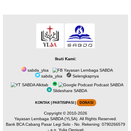
Ikuti Kami:
sabda_ylsa
Yayasan Lembaga SABDA
sabda_ylsa
Selengkapnya
SABDA Alkitab
Podcast SABDA
Slideshare SABDA
KONTAK
|
PARTISIPASI
|
DONASI
Copyright
© 2010-2026
Yayasan Lembaga SABDA (YLSA).
All Rights Reserved.
Bank BCA Cabang Pasar Legi Solo - No. Rekening: 0790266579
- a.n. Yulia Oeniyati