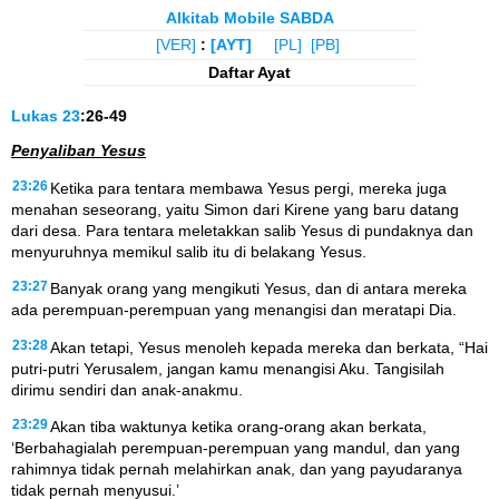
Alkitab Mobile SABDA
[VER]
:
[AYT]
[PL]
[PB]
Daftar Ayat
Lukas
23
:26-49
Penyaliban Yesus
23:26
Ketika para tentara membawa Yesus pergi, mereka juga
menahan seseorang, yaitu Simon dari Kirene yang baru datang
dari desa. Para tentara meletakkan salib Yesus di pundaknya dan
menyuruhnya memikul salib itu di belakang Yesus.
23:27
Banyak orang yang mengikuti Yesus, dan di antara mereka
ada perempuan-perempuan yang menangisi dan meratapi Dia.
23:28
Akan tetapi, Yesus menoleh kepada mereka dan berkata, “Hai
putri-putri Yerusalem, jangan kamu menangisi Aku. Tangisilah
dirimu sendiri dan anak-anakmu.
23:29
Akan tiba waktunya ketika orang-orang akan berkata,
‘Berbahagialah perempuan-perempuan yang mandul, dan yang
rahimnya tidak pernah melahirkan anak, dan yang payudaranya
tidak pernah menyusui.’