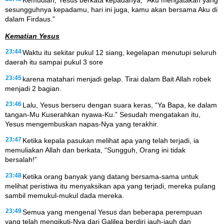
Kemudian, Yesus berkata kepadanya, “Aku mengatakan yang
sesungguhnya kepadamu, hari ini juga, kamu akan bersama Aku di
dalam Firdaus.”
Kematian Yesus
23:44
Waktu itu sekitar pukul 12 siang, kegelapan menutupi seluruh
daerah itu sampai pukul 3 sore
23:45
karena matahari menjadi gelap. Tirai dalam Bait Allah robek
menjadi 2 bagian.
23:46
Lalu, Yesus berseru dengan suara keras, “Ya Bapa, ke dalam
tangan-Mu Kuserahkan nyawa-Ku.” Sesudah mengatakan itu,
Yesus mengembuskan napas-Nya yang terakhir.
23:47
Ketika kepala pasukan melihat apa yang telah terjadi, ia
memuliakan Allah dan berkata, “Sungguh, Orang ini tidak
bersalah!”
23:48
Ketika orang banyak yang datang bersama-sama untuk
melihat peristiwa itu menyaksikan apa yang terjadi, mereka pulang
sambil memukul-mukul dada mereka.
23:49
Semua yang mengenal Yesus dan beberapa perempuan
yang telah mengikuti-Nya dari Galilea berdiri jauh-jauh dan