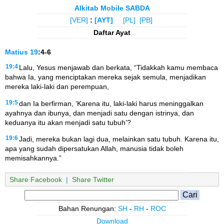
Alkitab Mobile SABDA
[VER]
:
[AYT]
[PL]
[PB]
Daftar Ayat
Matius
19
:4-6
19:4
Lalu, Yesus menjawab dan berkata, “Tidakkah kamu membaca
bahwa Ia, yang menciptakan mereka sejak semula, menjadikan
mereka laki-laki dan perempuan,
19:5
dan Ia berfirman, ‘Karena itu, laki-laki harus meninggalkan
ayahnya dan ibunya, dan menjadi satu dengan istrinya, dan
keduanya itu akan menjadi satu tubuh’?
19:6
Jadi, mereka bukan lagi dua, melainkan satu tubuh. Karena itu,
apa yang sudah dipersatukan Allah, manusia tidak boleh
memisahkannya.”
Share Facebook
|
Share Twitter
Bahan Renungan:
SH
-
RH
-
ROC
Download