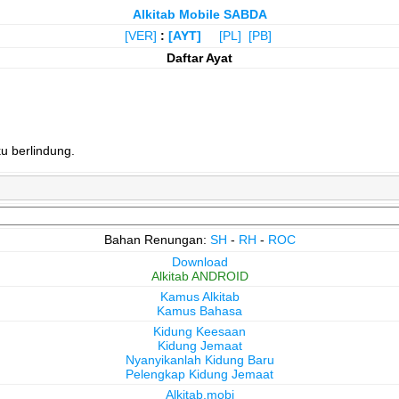
Alkitab Mobile SABDA
[VER]
:
[AYT]
[PL]
[PB]
Daftar Ayat
u berlindung.
Bahan Renungan:
SH
-
RH
-
ROC
Download
Alkitab ANDROID
Kamus Alkitab
Kamus Bahasa
Kidung Keesaan
Kidung Jemaat
Nyanyikanlah Kidung Baru
Pelengkap Kidung Jemaat
Alkitab.mobi