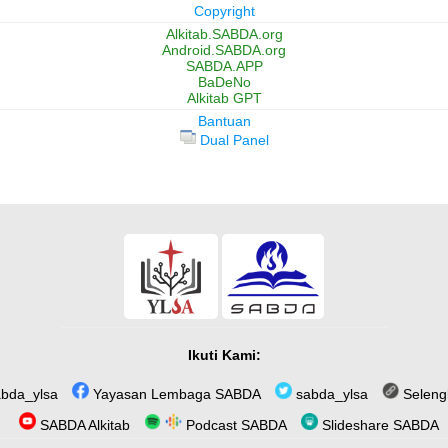
Copyright
Alkitab.SABDA.org
Android.SABDA.org
SABDA.APP
BaDeNo
Alkitab GPT
Bantuan
Dual Panel
Ikuti Kami:
bda_ylsa
Yayasan Lembaga SABDA
sabda_ylsa
Seleng
SABDA Alkitab
Podcast SABDA
Slideshare SABDA