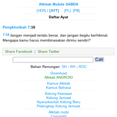
Alkitab Mobile SABDA
[VER]
:
[AYT]
[PL]
[PB]
Daftar Ayat
Pengkhotbah
7
:16
7:16
Jangan menjadi terlalu benar, dan jangan begitu berhikmat.
Mengapa kamu harus membinasakan dirimu sendiri?
Share Facebook
|
Share Twitter
Bahan Renungan:
SH
-
RH
-
ROC
Download
Alkitab ANDROID
Kamus Alkitab
Kamus Bahasa
Kidung Keesaan
Kidung Jemaat
Nyanyikanlah Kidung Baru
Pelengkap Kidung Jemaat
Alkitab.mobi
Copyright