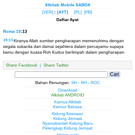
Alkitab Mobile SABDA
[VER]
:
[AYT]
[PL]
[PB]
Daftar Ayat
Roma
15
:13
15:13
Kiranya Allah sumber pengharapan memenuhimu dengan
segala sukacita dan damai sejahtera dalam percayamu supaya
kamu dengan kuasa Roh Kudus berlimpah dalam pengharapan.
Share Facebook
|
Share Twitter
Bahan Renungan:
SH
-
RH
-
ROC
Download
Alkitab ANDROID
Kamus Alkitab
Kamus Bahasa
Kidung Keesaan
Kidung Jemaat
Nyanyikanlah Kidung Baru
Pelengkap Kidung Jemaat
Alkitab.mobi