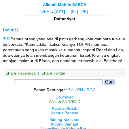
Alkitab Mobile SABDA
[VER]
:
[AYT]
[PL]
[PB]
Daftar Ayat
Rut
4
:11
4:11
Semua orang yang ada di pintu gerbang kota dan para tua-tua
itu berkata, “Kami adalah saksi. Kiranya TUHAN membuat
perempuan yang akan masuk ke rumahmu seperti Rahel dan Lea,
dua-duanya telah membangun keturunan Israel. Kiranya engkau
menjadi makmur di Efrata, dan namamu termasyhur di Betlehem!
Share Facebook
|
Share Twitter
Bahan Renungan:
SH
-
RH
-
ROC
Download
Alkitab ANDROID
Kamus Alkitab
Kamus Bahasa
Kidung Keesaan
Kidung Jemaat
Nyanyikanlah Kidung Baru