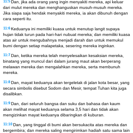
11:5
Dan, jika ada orang yang ingin menyakiti mereka, api keluar
dari mulut mereka dan menghanguskan musuh-musuh mereka.
Jika siapa saja hendak menyakiti mereka, ia akan dibunuh dengan
cara seperti itu.
11:6
Keduanya ini memiliki kuasa untuk menutup langit supaya
hujan tidak turun pada hari-hari nubuat mereka; dan memiliki kuasa
atas air untuk mengubahnya menjadi darah dan untuk memukul
bumi dengan setiap malapetaka, sesering mereka inginkan.
11:7
Dan, ketika mereka telah menyelesaikan kesaksian mereka,
binatang yang muncul dari dalam jurang maut akan berperang
melawan mereka dan mengalahkan mereka, serta membunuh
mereka.
11:8
Dan, mayat keduanya akan tergeletak di jalan kota besar, yang
secara simbolis disebut Sodom dan Mesir, tempat Tuhan kita juga
disalibkan.
11:9
Dan, dari seluruh bangsa dan suku dan bahasa dan kaum
akan melihat mayat keduanya selama 3,5 hari dan tidak akan
mengizinkan mayat keduanya dibaringkan di kuburan.
11:10
Dan, yang tinggal di bumi akan bersukacita atas mereka dan
bergembira; dan mereka saling mengirimkan hadiah satu sama lain