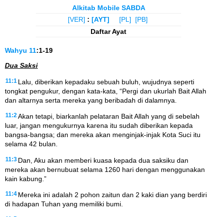
Alkitab Mobile SABDA
[VER]
:
[AYT]
[PL]
[PB]
Daftar Ayat
Wahyu
11
:1-19
Dua Saksi
11:1
Lalu, diberikan kepadaku sebuah buluh, wujudnya seperti
tongkat pengukur, dengan kata-kata, “Pergi dan ukurlah Bait Allah
dan altarnya serta mereka yang beribadah di dalamnya.
11:2
Akan tetapi, biarkanlah pelataran Bait Allah yang di sebelah
luar, jangan mengukurnya karena itu sudah diberikan kepada
bangsa-bangsa; dan mereka akan menginjak-injak Kota Suci itu
selama 42 bulan.
11:3
Dan, Aku akan memberi kuasa kepada dua saksiku dan
mereka akan bernubuat selama 1260 hari dengan menggunakan
kain kabung.”
11:4
Mereka ini adalah 2 pohon zaitun dan 2 kaki dian yang berdiri
di hadapan Tuhan yang memiliki bumi.