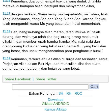
11:16
Kemudian, dua puluh empat tua-tua yang duduk di takhta
mereka, di hadapan Allah, bersujud dan menyembah Allah,
11:17
dengan berkata, “Kami bersyukur kepada-Mu, ya Tuhan, Allah
Yang Mahakuasa, Yang Ada dan Yang Sudah Ada, karena Engkau
telah mengambil kuasa-Mu yang besar dan mulai memerintah.
11:18
Dan, bangsa-bangsa telah marah, tetapi murka-Mu telah
datang, dan waktunya telah tiba bagi orang-orang mati untuk
dihakimi dan memberi upah hamba-hamba-Mu, nabi-nabi dan
orang-orang kudus dan yang takut akan nama-Mu, yang kecil dan
yang besar, dan untuk menghancurkan para penghancur bumi!”
11:19
Kemudian, terbukalah Bait Allah di surga dan terlihatlah Tabut
Perjanjian Allah dalam Bait-Nya, dan muncullah kilat dan suara
guntur dan gempa bumi dan hujan es yang lebat.
Share Facebook
|
Share Twitter
Bahan Renungan:
SH
-
RH
-
ROC
Download
Alkitab ANDROID
Kamus Alkitab