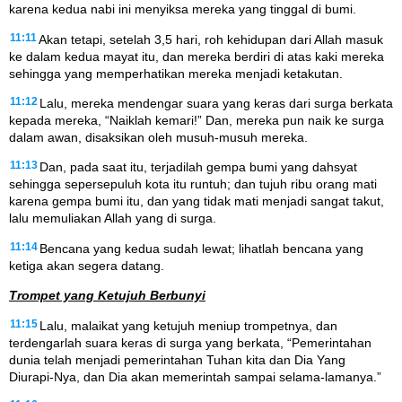
karena kedua nabi ini menyiksa mereka yang tinggal di bumi.
11:11
Akan tetapi, setelah 3,5 hari, roh kehidupan dari Allah masuk
ke dalam kedua mayat itu, dan mereka berdiri di atas kaki mereka
sehingga yang memperhatikan mereka menjadi ketakutan.
11:12
Lalu, mereka mendengar suara yang keras dari surga berkata
kepada mereka, “Naiklah kemari!” Dan, mereka pun naik ke surga
dalam awan, disaksikan oleh musuh-musuh mereka.
11:13
Dan, pada saat itu, terjadilah gempa bumi yang dahsyat
sehingga sepersepuluh kota itu runtuh; dan tujuh ribu orang mati
karena gempa bumi itu, dan yang tidak mati menjadi sangat takut,
lalu memuliakan Allah yang di surga.
11:14
Bencana yang kedua sudah lewat; lihatlah bencana yang
ketiga akan segera datang.
Trompet yang Ketujuh Berbunyi
11:15
Lalu, malaikat yang ketujuh meniup trompetnya, dan
terdengarlah suara keras di surga yang berkata, “Pemerintahan
dunia telah menjadi pemerintahan Tuhan kita dan Dia Yang
Diurapi-Nya, dan Dia akan memerintah sampai selama-lamanya.”