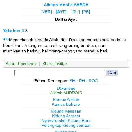
Alkitab Mobile SABDA
[VER]
:
[AYT]
[PL]
[PB]
Daftar Ayat
Yakobus
4
:8
4:8
Mendekatlah kepada Allah, dan Dia akan mendekat kepadamu.
Bersihkanlah tanganmu, hai orang-orang berdosa, dan
murnikanlah hatimu, hai orang-orang yang mendua hati.
Share Facebook
|
Share Twitter
Bahan Renungan:
SH
-
RH
-
ROC
Download
Alkitab ANDROID
Kamus Alkitab
Kamus Bahasa
Kidung Keesaan
Kidung Jemaat
Nyanyikanlah Kidung Baru
Pelengkap Kidung Jemaat
Alkitab.mobi