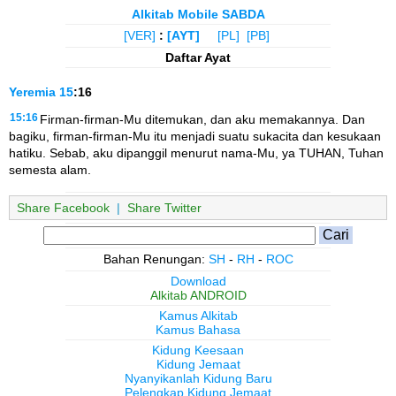
Alkitab Mobile SABDA
[VER]
:
[AYT]
[PL]
[PB]
Daftar Ayat
Yeremia
15
:16
15:16
Firman-firman-Mu ditemukan, dan aku memakannya. Dan
bagiku, firman-firman-Mu itu menjadi suatu sukacita dan kesukaan
hatiku. Sebab, aku dipanggil menurut nama-Mu, ya TUHAN, Tuhan
semesta alam.
Share Facebook
|
Share Twitter
Bahan Renungan:
SH
-
RH
-
ROC
Download
Alkitab ANDROID
Kamus Alkitab
Kamus Bahasa
Kidung Keesaan
Kidung Jemaat
Nyanyikanlah Kidung Baru
Pelengkap Kidung Jemaat