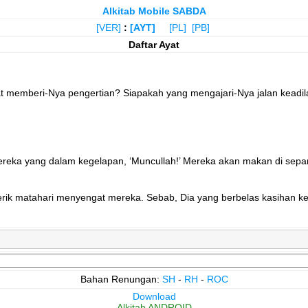
Alkitab Mobile SABDA
[VER]
:
[AYT]
[PL]
[PB]
Daftar Ayat
t memberi-Nya pengertian? Siapakah yang mengajari-Nya jalan kead
ereka yang dalam kegelapan, ‘Muncullah!’ Mereka akan makan di sepa
 terik matahari menyengat mereka. Sebab, Dia yang berbelas kasih
Bahan Renungan:
SH
-
RH
-
ROC
Download
Alkitab ANDROID