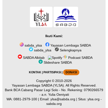
Ikuti Kami:
sabda_ylsa
Yayasan Lembaga SABDA
sabda_ylsa
Selengkapnya
SABDA Alkitab
Podcast SABDA
Slideshare SABDA
KONTAK
|
PARTISIPASI
|
DONASI
Copyright
© 2010-2026
Yayasan Lembaga SABDA (YLSA).
All Rights Reserved.
Bank BCA Cabang Pasar Legi Solo - No. Rekening: 0790266579
- a.n. Yulia Oeniyati
WA:
0881-2979-100
| Email:
ylsa@sabda.org
| Situs:
ylsa.org
-
sabda.org