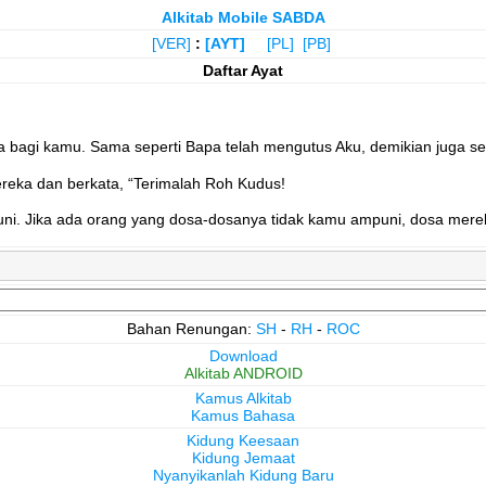
Alkitab Mobile SABDA
[VER]
:
[AYT]
[PL]
[PB]
Daftar Ayat
a bagi kamu. Sama seperti Bapa telah mengutus Aku, demikian juga 
eka dan berkata, “Terimalah Roh Kudus!
i. Jika ada orang yang dosa-dosanya tidak kamu ampuni, dosa merek
Bahan Renungan:
SH
-
RH
-
ROC
Download
Alkitab ANDROID
Kamus Alkitab
Kamus Bahasa
Kidung Keesaan
Kidung Jemaat
Nyanyikanlah Kidung Baru