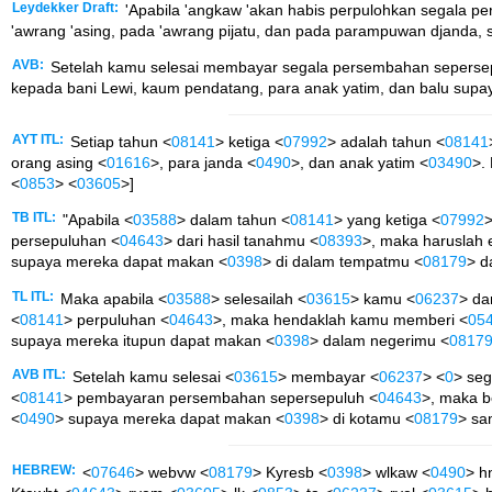
Leydekker Draft:
'Apabila 'angkaw 'akan habis perpulohkan segala per
'awrang 'asing, pada 'awrang pijatu, dan pada parampuwan djanda, s
AVB:
Setelah kamu selesai membayar segala persembahan sepersepu
kepada bani Lewi, kaum pendatang, para anak yatim, dan balu sup
AYT ITL:
Setiap tahun <
08141
> ketiga <
07992
> adalah tahun <
08141
orang asing <
01616
>, para janda <
0490
>, dan anak yatim <
03490
>.
<
0853
> <
03605
>]
TB ITL:
"Apabila <
03588
> dalam tahun <
08141
> yang ketiga <
07992
>
persepuluhan <
04643
> dari hasil tanahmu <
08393
>, maka haruslah
supaya mereka dapat makan <
0398
> di dalam tempatmu <
08179
> d
TL ITL:
Maka apabila <
03588
> selesailah <
03615
> kamu <
06237
> da
<
08141
> perpuluhan <
04643
>, maka hendaklah kamu memberi <
05
supaya mereka itupun dapat makan <
0398
> dalam negerimu <
0817
AVB ITL:
Setelah kamu selesai <
03615
> membayar <
06237
> <
0
> seg
<
08141
> pembayaran persembahan sepersepuluh <
04643
>, maka b
<
0490
> supaya mereka dapat makan <
0398
> di kotamu <
08179
> sa
HEBREW:
<
07646
> webvw <
08179
> Kyresb <
0398
> wlkaw <
0490
> h