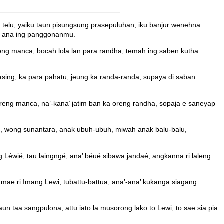
lu, yaiku taun pisungsung prasepuluhan, iku banjur wenehna
g ana ing panggonanmu.
g manca, bocah lola lan para randha, temah ing saben kutha
sing, ka para pahatu, jeung ka randa-randa, supaya di saban
oreng manca, na’-kana’ jatim ban ka oreng randha, sopaja e saneyap
, wong sunantara, anak ubuh-ubuh, miwah anak balu-balu,
Léwié, tau laingngé, ana’ béué sibawa jandaé, angkanna ri laleng
ae ri Imang Lewi, tubattu-battua, ana’-ana’ kukanga siagang
 taa sangpulona, attu iato la musorong lako to Lewi, to sae sia pia