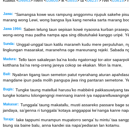
Ktawbt <
04643
> rvem <
03605
> lk <
0853
> ta <
06237
> rvel <
03615
> h
Jawa:
“Samangsa kowe wus rampung anggonmu njupuk sakehe pisungs
marang wong Lewi, wong bangsa liya kang neneka sarta marang boc
Jawa 1994:
Saben telung taun sepisan kowé nyaosna kurban prasepu
wong-wong mau padha nampa apa sing dibutuhaké kanggo uripé. Y
Sunda:
Unggal-unggal taun katilu maraneh kudu mere perpuluhan, nya
lingkungan masarakat, maranehna oge mareunang rejeki. Sabada ng
Madura:
Tello taon sakaleyan ba’na kodu ngatorragi tor-ator saparpo
kotthana ba’na reng-oreng jareya cokop se ekakan. Mon la mare,
Bali:
Nyabran tigang taun semeton patut nyerahang aturan apahdasa
mangdane ipun pada molih pangupa jiwa ring pantaran semetone. 
Bugis:
Tungke taung matellué harusu’ko mabbéré pakkasuwiyang tawas
tungke kotamu lolongengngi mennang inanré iya napparelluwangng
Makasar:
Tunggala’ taung makatallu, musti assareko passare bage s
jandaya, sa’genna ri tunggala’ kotaya anggappai ke’nanga kanre nap
Toraja:
Iake tappumi murampun mupatorro senga’ tu mintu’ taa sangpul
biung sia baine balu, anna kandei sia napa’pediaran lan kotamu.