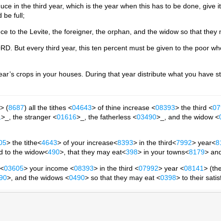
e in the third year, which is the year when this has to be done, give i
be full;
ce to the Levite, the foreigner, the orphan, and the widow so that they may
D. But every third year, this ten percent must be given to the poor who
year’s crops in your houses. During that year distribute what you have st
> (
8687
) all the tithes <
04643
> of thine increase <
08393
> the third <
07
1
>_, the stranger <
01616
>_, the fatherless <
03490
>_, and the widow <
05
> the tithe<
4643
> of your increase<
8393
> in the third<
7992
> year<
8
d to the widow<
490
>, that they may eat<
398
> in your towns<
8179
> and
 <
03605
> your income <
08393
> in the third <
07992
> year <
08141
> (th
90
>, and the widows <
0490
> so that they may eat <
0398
> to their sati