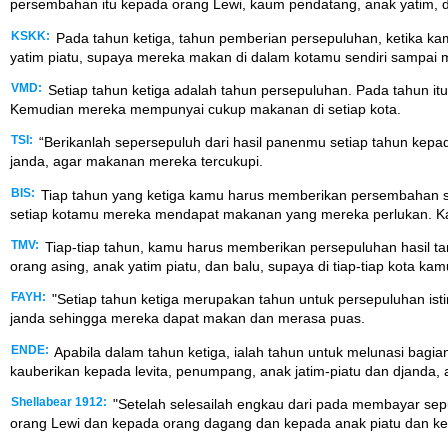
persembahan itu kepada orang Lewi, kaum pendatang, anak yatim, 
KSKK:
Pada tahun ketiga, tahun pemberian persepuluhan, ketika k
yatim piatu, supaya mereka makan di dalam kotamu sendiri sampai
VMD:
Setiap tahun ketiga adalah tahun persepuluhan. Pada tahun itu
Kemudian mereka mempunyai cukup makanan di setiap kota.
TSI:
“Berikanlah sepersepuluh dari hasil panenmu setiap tahun kepa
janda, agar makanan mereka tercukupi.
BIS:
Tiap tahun yang ketiga kamu harus memberikan persembahan sep
setiap kotamu mereka mendapat makanan yang mereka perlukan. K
TMV:
Tiap-tiap tahun, kamu harus memberikan persepuluhan hasil t
orang asing, anak yatim piatu, dan balu, supaya di tiap-tiap kota 
FAYH:
"Setiap tahun ketiga merupakan tahun untuk persepuluhan is
janda sehingga mereka dapat makan dan merasa puas.
ENDE:
Apabila dalam tahun ketiga, ialah tahun untuk melunasi bagi
kauberikan kepada levita, penumpang, anak jatim-piatu dan djanda
Shellabear 1912:
"Setelah selesailah engkau dari pada membayar sepu
orang Lewi dan kepada orang dagang dan kepada anak piatu dan 