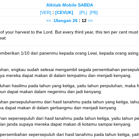
Alkitab Mobile SABDA
[VER]
:
[CEVUK]
[PL]
[PB]
<<
Ulangan
26
: 12
>>
f your harvest to the Lord. But every third year, this ten per cent must 
eat.
emberikan 1/10 dari panenmu kepada orang Lewi, kepada orang asing,
luhan, engkau sudah selesai mengambil segala persembahan persepul
paya mereka dapat makan di dalam tempatmu dan menjadi kenyang.
uhan hasilmu pada tahun yang ketiga, yaitu tahun perpuluhan, mak
pun dapat makan dalam negerimu dan jadi kenyang.
an persepuluhanmu dari hasil tanahmu pada tahun yang ketiga, tah
eka dapat makan di dalam gerbangmu dan menjadi kenyang.
n sepersepuluh dari hasil tanahmu pada tahun ketiga, yaitu tahun
dan janda supaya mereka dapat makan di kotamu sampai kenyang.
persembahan sepersepuluh dari hasil tanahmu pada tahun ketiga, ya