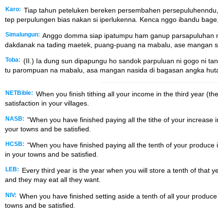
Karo:
Tiap tahun peteluken bereken persembahen persepuluhenndu, e
tep perpulungen bias nakan si iperlukenna. Kenca nggo ibandu bage
Simalungun:
Anggo domma siap ipatumpu ham ganup parsapuluhan ni g
dakdanak na tading maetek, puang-puang na mabalu, ase mangan s
Toba:
(II.) Ia dung sun dipapungu ho sandok parpuluan ni gogo ni tan
tu parompuan na mabalu, asa mangan nasida di bagasan angka huta
NETBible:
When you finish tithing all your income in the third year (the
satisfaction in your villages.
NASB:
"When you have finished paying all the tithe of your increase in 
your towns and be satisfied.
HCSB:
"When you have finished paying all the tenth of your produce in
in your towns and be satisfied.
LEB:
Every third year is the year when you will store a tenth of that 
and they may eat all they want.
NIV:
When you have finished setting aside a tenth of all your produce in 
towns and be satisfied.