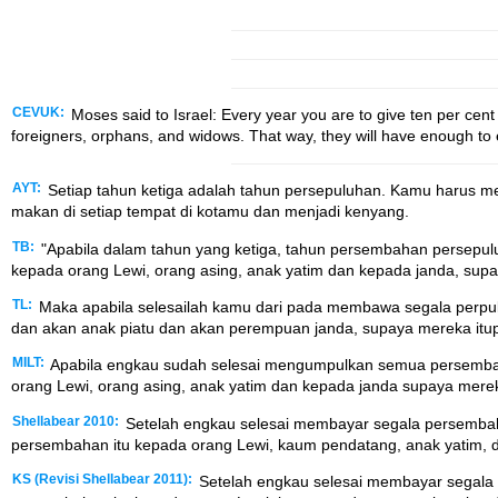
CEVUK:
Moses said to Israel: Every year you are to give ten per cent o
foreigners, orphans, and widows. That way, they will have enough to 
AYT:
Setiap tahun ketiga adalah tahun persepuluhan. Kamu harus m
makan di setiap tempat di kotamu dan menjadi kenyang.
TB:
"Apabila dalam tahun yang ketiga, tahun persembahan persepu
kepada orang Lewi, orang asing, anak yatim dan kepada janda, su
TL:
Maka apabila selesailah kamu dari pada membawa segala perpul
dan akan anak piatu dan akan perempuan janda, supaya mereka itu
MILT:
Apabila engkau sudah selesai mengumpulkan semua persembah
orang Lewi, orang asing, anak yatim dan kepada janda supaya mer
Shellabear 2010:
Setelah engkau selesai membayar segala persembaha
persembahan itu kepada orang Lewi, kaum pendatang, anak yatim, 
KS (Revisi Shellabear 2011):
Setelah engkau selesai membayar segala 