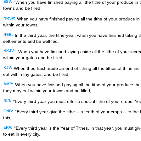
ESV:
"When you have finished paying all the tithe of your produce in the
towns and be filled,
NRSV:
When you have finished paying all the tithe of your produce in the
within your towns,
REB:
In the third year, the tithe-year, when you have finished taking t
settlements and be well fed,
NKJV:
"When you have finished laying aside all the tithe of your incr
within your gates and be filled,
KJV:
When thou hast made an end of tithing all the tithes of thine incre
eat within thy gates, and be filled;
AMP:
When you have finished paying all the tithe of your produce the th
they may eat within your towns and be filled,
NLT:
"Every third year you must offer a special tithe of your crops. Yo
GNB:
“Every third year give the tithe -- a tenth of your crops -- to t
this,
ERV:
“Every third year is the Year of Tithes. In that year, you must gi
to eat in every city.