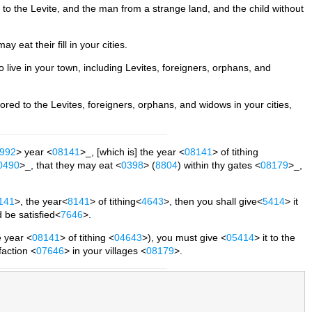
t to the Levite, and the man from a strange land, and the child without
 eat their fill in your cities.
 live in your town, including Levites, foreigners, orphans, and
ored to the Levites, foreigners, orphans, and widows in your cities,
992
> year <
08141
>_, [which is] the year <
08141
> of tithing
0490
>_, that they may eat <
0398
> (
8804
) within thy gates <
08179
>_,
141
>, the year<
8141
> of tithing<
4643
>, then you shall give<
5414
> it
 be satisfied<
7646
>.
e year <
08141
> of tithing <
04643
>), you must give <
05414
> it to the
sfaction <
07646
> in your villages <
08179
>.