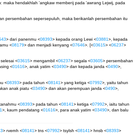
itu: maka hendakhlah 'angkaw memberij pada 'awrang Lejwij, pada
ran persembahan sepersepuluh, maka berikanlah persembahan itu
643
> dari panenmu <
08393
> kepada orang Lewi <
03881
>, kepada
otamu <
08179
> dan menjadi kenyang <
07646
>. [<
03615
> <
06237
>
selesai <
03615
> mengambil <
06237
> segala <
03605
> persembahan
asing <
01616
>, anak yatim <
03490
> dan kepada janda <
0490
>,
mu <
08393
> pada tahun <
08141
> yang ketiga <
07992
>, yaitu tahun
akan anak piatu <
03490
> dan akan perempuan janda <
0490
>,
 tanahmu <
08393
> pada tahun <
08141
> ketiga <
07992
>, iaitu tahun
1
>, kaum pendatang <
01616
>, para anak yatim <
03490
>, dan balu
43
> rvemh <
08141
> tns <
07992
> tsylsh <
08141
> hnsb <
08393
>