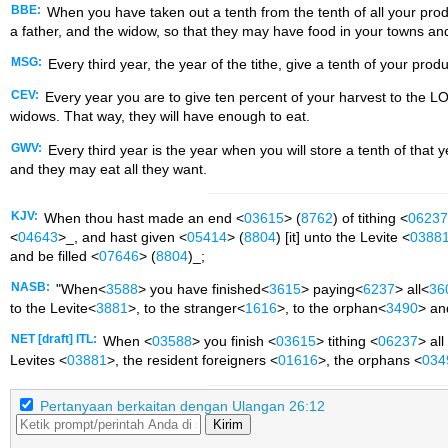
BBE:
When you have taken out a tenth from the tenth of all your produc
a father, and the widow, so that they may have food in your towns and 
MSG:
Every third year, the year of the tithe, give a tenth of your produ
CEV:
Every year you are to give ten percent of your harvest to the LOR
widows. That way, they will have enough to eat.
GWV:
Every third year is the year when you will store a tenth of that 
and they may eat all they want.
KJV:
When thou hast made an end <
03615
> (
8762
) of tithing <
06237
<
04643
>_, and hast given <
05414
> (
8804
) [it] unto the Levite <
0388
and be filled <
07646
> (
8804
)_;
NASB:
"When<
3588
> you have finished<
3615
> paying<
6237
> all<
36
to the Levite<
3881
>, to the stranger<
1616
>, to the orphan<
3490
> an
NET [draft] ITL:
When <
03588
> you finish <
03615
> tithing <
06237
> all
Levites <
03881
>, the resident foreigners <
01616
>, the orphans <
034
Pertanyaan berkaitan dengan Ulangan 26:12
Kirim