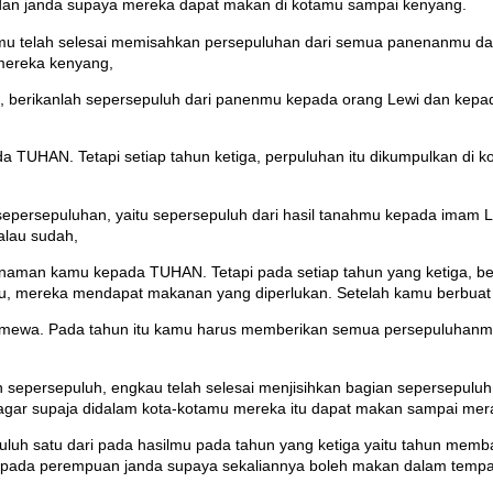
dan janda supaya mereka dapat makan di kotamu sampai kenyang.
amu telah selesai memisahkan persepuluhan dari semua panenanmu da
 mereka kenyang,
, berikanlah sepersepuluh dari panenmu kepada orang Lewi dan kepada
da TUHAN. Tetapi setiap tahun ketiga, perpuluhan itu dikumpulkan di 
ersepuluhan, yaitu sepersepuluh dari hasil tanahmu kepada imam Lew
alau sudah,
anaman kamu kepada TUHAN. Tetapi pada setiap tahun yang ketiga, be
kamu, mereka mendapat makanan yang diperlukan. Setelah kamu berbuat
timewa. Pada tahun itu kamu harus memberikan semua persepuluhanmu 
an sepersepuluh, engkau telah selesai menjisihkan bagian sepersepulu
, agar supaja didalam kota-kotamu mereka itu dapat makan sampai mer
luh satu dari pada hasilmu pada tahun yang ketiga yaitu tahun memb
kepada perempuan janda supaya sekaliannya boleh makan dalam tem