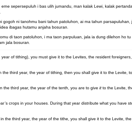
me sepersepuluh i bas ulih jumandu, man kalak Lewi, kalak pertanda
,
ogoh ni tanohmu bani tahun patoluhon, ai ma tahun parsapuluhan, j
idea ibagas hutamu anjaha bosuran.
omu di taon patoluhon, i ma taon parpuluan, jala ia dung dilehon ho 
m jala bosuran.
 year of tithing), you must give it to the Levites, the resident foreigne
the third year, the year of tithing, then you shall give it to the Levite,
 the third year, the year of the tenth, you are to give
it
to the Levite, t
year’s crops in your houses. During that year distribute what you have st
the third year, the year of the tithe, you shall give it to the Levite, th