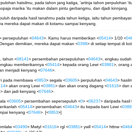
pulohan hatsilmu, pada tahon jang katiga, 'artinja tahon perpulohan '
opaja marika 'itu makan dalam pintu gerbangmu, dan djadi kinnjang.
luh daripada hasil tanahmu pada tahun ketiga, iaitu tahun pembaya
aya mereka dapat makan di kotamu sampai kenyang.
> persepuluhan <
04643
>. Kamu harus memberikan <
05414
> 1/10 <
04
 Dengan demikian, mereka dapat makan <
0398
> di setiap tempat di k
, tahun <
08141
> persembahan persepuluhan <
04643
>, engkau sudah 
 engkau memberikannya <
05414
> kepada orang Lewi <
03881
>, orang 
an menjadi kenyang <
07646
>.
ri pada membawa <
0853
> segala <
03605
> perpuluhan <
04643
> hasil
414
> akan orang Lewi <
03881
> dan akan orang dagang <
01616
> dan 
9
> dan jadi kenyang <
07646
>.
ala <
03605
> persembahan sepersepuluh <
0
> <
06237
> daripada hasil
erikanlah <
05414
> persembahan <
04643
> itu kepada bani Lewi <
0388
mpai kenyang <
07646
>. [<
0853
>]
nmlalw <
03490
> Mwtyl <
01616
> rgl <
03881
> ywll <
05414
> httnw <
046