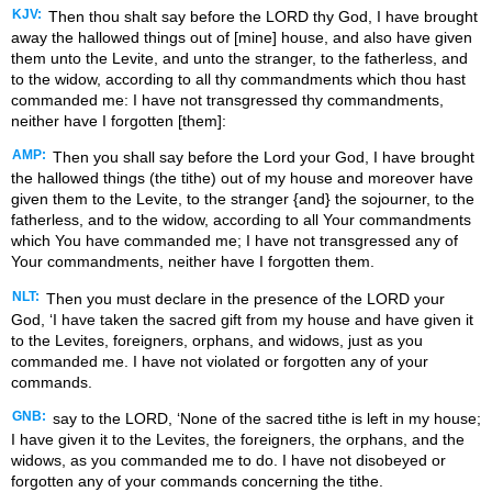
KJV:
Then thou shalt say before the LORD thy God, I have brought
away the hallowed things out of [mine] house, and also have given
them unto the Levite, and unto the stranger, to the fatherless, and
to the widow, according to all thy commandments which thou hast
commanded me: I have not transgressed thy commandments,
neither have I forgotten [them]:
AMP:
Then you shall say before the Lord your God, I have brought
the hallowed things (the tithe) out of my house and moreover have
given them to the Levite, to the stranger {and} the sojourner, to the
fatherless, and to the widow, according to all Your commandments
which You have commanded me; I have not transgressed any of
Your commandments, neither have I forgotten them.
NLT:
Then you must declare in the presence of the LORD your
God, ‘I have taken the sacred gift from my house and have given it
to the Levites, foreigners, orphans, and widows, just as you
commanded me. I have not violated or forgotten any of your
commands.
GNB:
say to the LORD, ‘None of the sacred tithe is left in my house;
I have given it to the Levites, the foreigners, the orphans, and the
widows, as you commanded me to do. I have not disobeyed or
forgotten any of your commands concerning the tithe.