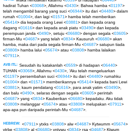
hadirat Tuhan <
03068
>, Allahmu <
0430
>: Bahwa hamba <
01197
>
telah mengambil barang yang suci <
06944
> itu dari <
04480
> dalam
rumah <
01004
>, dan lagi <
01571
> hamba telah memberikan
<
05414
> dia kepada orang Lewi <
03881
> dan kepada orang
dagang <
01616
> dan kepada anak piatu <
03490
> dan kepada
perempuan janda <
0490
>, setuju <
06680
> dengan segala <
03605
>
firman-Mu <
04687
> yang telah <
0834
> Kausuruh <
06680
> akan
hamba, maka dari pada segala firman-Mu <
04687
> satupun tiada
<
03808
> hamba lalui <
05674
> atau <
03808
> hamba lalaikan
<
07911
>.
AVB ITL:
Sesudah itu katakanlah <
0559
> di hadapan <
06440
>
TUHAN <
03068
>, Allahmu <
0430
>, ‘Aku telah mengeluarkan
<
01197
> persembahan suci <
06944
> itu dari <
04480
> rumahku
<
01004
> dan <
01571
> memberikannya <
05414
> kepada bani Lewi
<
03881
>, kaum pendatang <
01616
>, para anak yatim <
03490
>,
dan balu <
0490
>, selaras dengan segala <
03605
> perintah
<
04687
> yang <
0834
> Kauberikan <
06680
> kepadaku. Aku tidak
<
03808
> melanggar <
05674
> atau <
03808
> melupakan <
07911
>
apa-apa pun daripada perintah-Mu <
04687
>.
HEBREW:
<
07911
> ytxks <
03808
> alw <
04687
> Kytwumm <
05674
>
ytrbe <
03808
> al <
06680
> yntywu <
0834
> rsa <
04687
> Ktwum