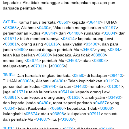
kepadaku. Aku tidak melanggar atau melupakan apa-apa pun
daripada perintah-Mu.
AYT ITL:
Kamu harus berkata <
0559
> kepada <
06440
> TUHAN
<
03068
>, Allahmu <
0430
>, “Aku sudah mengeluarkan <
01197
>
persembahan kudus <
06944
> dari <
04480
> rumahku <
01004
> dan
<
01571
> telah memberikannya <
05414
> kepada orang Lewi
<
03881
>, orang asing <
01616
>, anak yatim <
03490
>, dan para
janda <
0490
> sesuai dengan perintah-Mu <
04687
> yang <
0834
>
telah Kau berikan <
06680
> kepadaku. Aku tidak <
03808
>
menentang <
05674
> perintah-Mu <
04687
> atau <
03808
>
melupakannya <
07911
>. [<
03605
>]
TB ITL:
Dan haruslah engkau berkata <
0559
> di hadapan <
06440
>
TUHAN <
03068
>, Allahmu <
0430
>: Telah kupindahkan <
01197
>
persembahan kudus <
06944
> itu dari <
04480
> rumahku <
01004
>,
juga <
01571
> telah kuberikan <
05414
> kepada orang Lewi
<
03881
>, dan kepada orang asing <
01616
>, anak yatim <
03490
>
dan kepada janda <
0490
>, tepat seperti perintah <
04687
> yang
<
0834
> telah Kauberikan <
06680
> kepadaku. Tidak <
03808
>
kulangkahi <
05674
> atau <
03808
> kulupakan <
07911
> sesuatu
dari perintah-Mu <
04687
> itu. [<
03605
>]
TL ITL:
Maka hendaklah katamu <
0559
> di hadapan <
06440
>