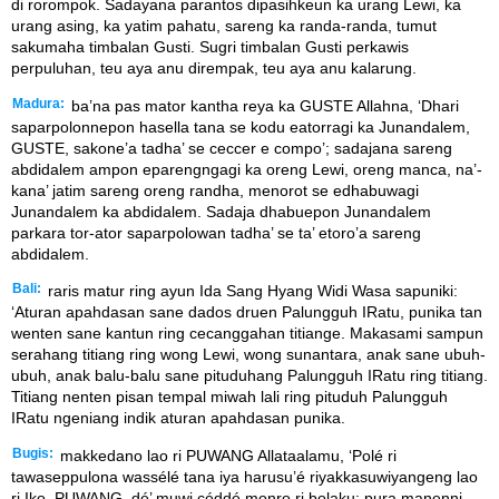
di rorompok. Sadayana parantos dipasihkeun ka urang Lewi, ka
urang asing, ka yatim pahatu, sareng ka randa-randa, tumut
sakumaha timbalan Gusti. Sugri timbalan Gusti perkawis
perpuluhan, teu aya anu dirempak, teu aya anu kalarung.
Madura:
ba’na pas mator kantha reya ka GUSTE Allahna, ‘Dhari
saparpolonnepon hasella tana se kodu eatorragi ka Junandalem,
GUSTE, sakone’a tadha’ se ceccer e compo’; sadajana sareng
abdidalem ampon eparengngagi ka oreng Lewi, oreng manca, na’-
kana’ jatim sareng oreng randha, menorot se edhabuwagi
Junandalem ka abdidalem. Sadaja dhabuepon Junandalem
parkara tor-ator saparpolowan tadha’ se ta’ etoro’a sareng
abdidalem.
Bali:
raris matur ring ayun Ida Sang Hyang Widi Wasa sapuniki:
‘Aturan apahdasan sane dados druen Palungguh IRatu, punika tan
wenten sane kantun ring cecanggahan titiange. Makasami sampun
serahang titiang ring wong Lewi, wong sunantara, anak sane ubuh-
ubuh, anak balu-balu sane pituduhang Palungguh IRatu ring titiang.
Titiang nenten pisan tempal miwah lali ring pituduh Palungguh
IRatu ngeniang indik aturan apahdasan punika.
Bugis:
makkedano lao ri PUWANG Allataalamu, ‘Polé ri
tawaseppulona wassélé tana iya harusu’é riyakkasuwiyangeng lao
ri Iko, PUWANG, dé’ muwi céddé monro ri bolaku; pura manenni