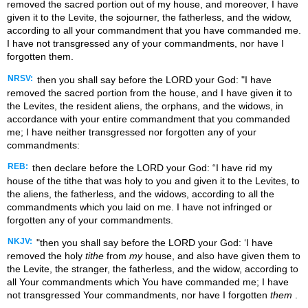
removed the sacred portion out of my house, and moreover, I have
given it to the Levite, the sojourner, the fatherless, and the widow,
according to all your commandment that you have commanded me.
I have not transgressed any of your commandments, nor have I
forgotten them.
NRSV:
then you shall say before the LORD your God: "I have
removed the sacred portion from the house, and I have given it to
the Levites, the resident aliens, the orphans, and the widows, in
accordance with your entire commandment that you commanded
me; I have neither transgressed nor forgotten any of your
commandments:
REB:
then declare before the LORD your God: “I have rid my
house of the tithe that was holy to you and given it to the Levites, to
the aliens, the fatherless, and the widows, according to all the
commandments which you laid on me. I have not infringed or
forgotten any of your commandments.
NKJV:
"then you shall say before the LORD your God: ‘I have
removed the holy
tithe
from
my
house, and also have given them to
the Levite, the stranger, the fatherless, and the widow, according to
all Your commandments which You have commanded me; I have
not transgressed Your commandments, nor have I forgotten
them
.