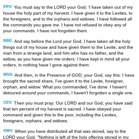
ERV:
You must say to the LORD your God, ‘I have taken out of my
house the holy part of my harvest. I have given it to the Levites, to
the foreigners, and to the orphans and widows. I have followed all
the commands you gave me. I have not refused to obey any of
your commands. I have not forgotten them.
BBE:
And say before the Lord your God, I have taken all the holy
things out of my house and have given them to the Levite, and the
man from a strange land, and him who has no father, and the
widow, as you have given me orders: I have kept in mind all your
orders, in nothing have I gone against them:
MSG:
And then, in the Presence of GOD, your God, say this: I have
brought the sacred share, I've given it to the Levite, foreigner,
orphan, and widow. What you commanded, I've done. I haven't
detoured around your commands, I haven't forgotten a single one.
CEV:
Then you must pray: Our LORD and our God, you have said
that ten percent of my harvest is sacred. I have obeyed your
command and given this to the poor, including the Levites,
foreigners, orphans, and widows.
GWV:
When you have distributed all that was stored, say to the
LORD your God, "Nothing is left of the holy offering stored in my