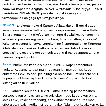
uwéréng tau Léwié, tau laingngé, ana’ béué sibawa jandaé, pada-
pada iya napparéntangngé PUWANG Allataalaku lao ri iyya. Polé ri
paréntana PUWANGNGE passalenna pakkasuwiyang
tawaseppuloé dé’gaga iya uwajjalékkaiyé.
Makasar:
angkana mako ri Karaeng Allata’alanu, ‘Battu ri bage
sampulona wassele’ kattoang mustia nipassareang mae ri Katte,
Batara, tena manna sike’de’ ammantang ri ballakku; yangasenna
le’ba’mi kupassareang mae ri tu Lewi, tubattu-battua, ana’-ana’
kukanga siagang jandaya, sangkamma Naparentakanga Karaeng
Allata’ala mae ri nakke. Battu ri parenta-parentaNa Batara ri
passala’na passare bage sampuloa battu ri panggappanga, tena
manna sirupa kudakkai.
Toraja:
Ammu ma’kada dio oloNa PUANG, Kapenombammu,
mukua: Kualamo te apa marimbangan lan mai banua; kuben
dukamoto Lewi, to sae, pia biung sia baine balu, mintu’nato situru’
tu pepasan Misorong lako kaleku. Moi misa’ pepasanMi tae’
kutengkai ba’tu kukalupai.
Karo:
kataken lah man TUHAN, 'Lanai lit tading persembahen
persepuluhen e i bas rumahku erkiteken nggo kubereken e man
kalak Lewi, kalak pertandang, anak-anak melumang, ras man
diberu balu-balu rikutken si IperentahkenNdu maka kulakoken e. La