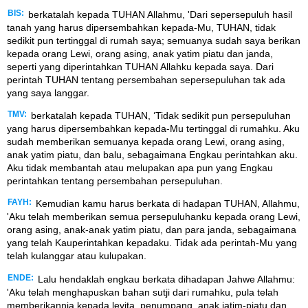
BIS:
berkatalah kepada TUHAN Allahmu, 'Dari sepersepuluh hasil
tanah yang harus dipersembahkan kepada-Mu, TUHAN, tidak
sedikit pun tertinggal di rumah saya; semuanya sudah saya berikan
kepada orang Lewi, orang asing, anak yatim piatu dan janda,
seperti yang diperintahkan TUHAN Allahku kepada saya. Dari
perintah TUHAN tentang persembahan sepersepuluhan tak ada
yang saya langgar.
TMV:
berkatalah kepada TUHAN, ‘Tidak sedikit pun persepuluhan
yang harus dipersembahkan kepada-Mu tertinggal di rumahku. Aku
sudah memberikan semuanya kepada orang Lewi, orang asing,
anak yatim piatu, dan balu, sebagaimana Engkau perintahkan aku.
Aku tidak membantah atau melupakan apa pun yang Engkau
perintahkan tentang persembahan persepuluhan.
FAYH:
Kemudian kamu harus berkata di hadapan TUHAN, Allahmu,
'Aku telah memberikan semua persepuluhanku kepada orang Lewi,
orang asing, anak-anak yatim piatu, dan para janda, sebagaimana
yang telah Kauperintahkan kepadaku. Tidak ada perintah-Mu yang
telah kulanggar atau kulupakan.
ENDE:
Lalu hendaklah engkau berkata dihadapan Jahwe Allahmu:
'Aku telah menghapuskan bahan sutji dari rumahku, pula telah
memberikannja kepada levita, penumpang, anak jatim-piatu dan