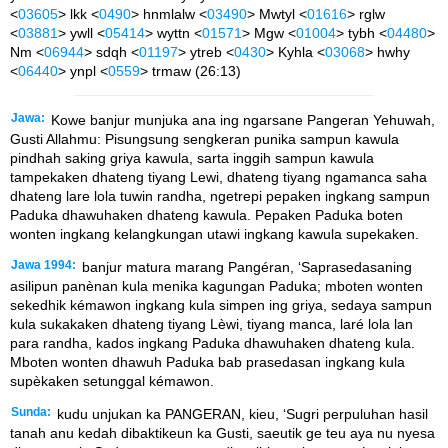
<
03605
> lkk <
0490
> hnmlalw <
03490
> Mwtyl <
01616
> rglw
<
03881
> ywll <
05414
> wyttn <
01571
> Mgw <
01004
> tybh <
04480
>
Nm <
06944
> sdqh <
01197
> ytreb <
0430
> Kyhla <
03068
> hwhy
<
06440
> ynpl <
0559
> trmaw (26:13)
Jawa:
Kowe banjur munjuka ana ing ngarsane Pangeran Yehuwah,
Gusti Allahmu: Pisungsung sengkeran punika sampun kawula
pindhah saking griya kawula, sarta inggih sampun kawula
tampekaken dhateng tiyang Lewi, dhateng tiyang ngamanca saha
dhateng lare lola tuwin randha, ngetrepi pepaken ingkang sampun
Paduka dhawuhaken dhateng kawula. Pepaken Paduka boten
wonten ingkang kelangkungan utawi ingkang kawula supekaken.
Jawa 1994:
banjur matura marang Pangéran, ‘Saprasedasaning
asilipun panènan kula menika kagungan Paduka; mboten wonten
sekedhik kémawon ingkang kula simpen ing griya, sedaya sampun
kula sukakaken dhateng tiyang Lèwi, tiyang manca, laré lola lan
para randha, kados ingkang Paduka dhawuhaken dhateng kula.
Mboten wonten dhawuh Paduka bab prasedasan ingkang kula
supèkaken setunggal kémawon.
Sunda:
kudu unjukan ka PANGERAN, kieu, ‘Sugri perpuluhan hasil
tanah anu kedah dibaktikeun ka Gusti, saeutik ge teu aya nu nyesa