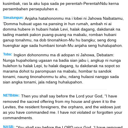
kusimbak, ras la aku lupa sada pe perentah-PerentahNdu kerna
persembahen persepuluhen e.
Simalungun:
Anjaha hatahononmu ma i lobei ni Jahowa Naibatamu,
ʻDomma hubuat ugas na pansing in hun rumah, ambah ni ai
domma hubere in hubani halak Levi, halak dagang, dakdanak na
tading maetek pakon puang-puang na mabalu, romban hubani
ganup tonahmu, na dob tinonahkon-Mu hu bangku; seng dong
huengkar age sada humbani tonah-Mu anjaha seng huhalupahon.
Toba:
Ingkon dohononmu ma di adopan ni Jahowa, Debatam:
Nunga hupaholang ugasan na badia sian jabu i, angkup ni nunga
hulehon tu halak Lepi, tu halak dagang, tu dakdanak na sopot so
marama dohot tu parompuan na mabalu, hombar tu sandok
tonami, naung tinonahonmu tu ahu, ndang hulaosi nanggo sada
sian angka tonami, jala ndang huhalupahon.
NETBible:
Then you shall say before the
Lord
your God, “I have
removed the sacred offering from my house and given it to the
Levites, the resident foreigners, the orphans, and the widows just
as you have commanded me. I have not violated or forgotten your
commandments.
NASB:
"You shall say before the LORD your God, ‘I have removed