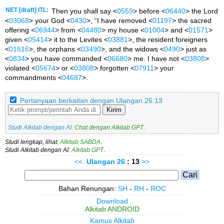
NET [draft] ITL:
Then you shall say <
0559
> before <
06440
> the Lord
<
03068
> your God <
0430
>, “I have removed <
01197
> the sacred
offering <
06944
> from <
04480
> my house <
01004
> and <
01571
>
given <
05414
> it to the Levites <
03881
>, the resident foreigners
<
01616
>, the orphans <
03490
>, and the widows <
0490
> just as
<
0834
> you have commanded <
06680
> me. I have not <
03808
>
violated <
05674
> or <
03808
> forgotten <
07911
> your
commandments <
04687
>.
Pertanyaan berkaitan dengan Ulangan 26:13
Kirim
Studi Alkitab dengan AI:
Chat dengan Alkitab GPT
.
Studi lengkap, lihat:
Alkitab SABDA
.
Studi Alkitab dengan AI:
Alkitab GPT
.
<<
Ulangan
26
: 13
>>
Bahan Renungan:
SH
-
RH
-
ROC
Download
Alkitab ANDROID
Kamus Alkitab