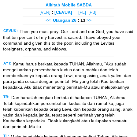
Alkitab Mobile SABDA
[VER]
:
[CEVUK]
[PL]
[PB]
<<
Ulangan
26
: 13
>>
CEVUK:
Then you must pray: Our Lord and our God, you have said
that ten per cent of my harvest is sacred. I have obeyed your
command and given this to the poor, including the Levites,
foreigners, orphans, and widows.
AYT:
Kamu harus berkata kepada TUHAN, Allahmu, “Aku sudah
mengeluarkan persembahan kudus dari rumahku dan telah
memberikannya kepada orang Lewi, orang asing, anak yatim, dan
para janda sesuai dengan perintah-Mu yang telah Kau berikan
kepadaku. Aku tidak menentang perintah-Mu atau melupakannya.
TB:
Dan haruslah engkau berkata di hadapan TUHAN, Allahmu:
Telah kupindahkan persembahan kudus itu dari rumahku, juga
telah kuberikan kepada orang Lewi, dan kepada orang asing, anak
yatim dan kepada janda, tepat seperti perintah yang telah
Kauberikan kepadaku. Tidak kulangkahi atau kulupakan sesuatu
dari perintah-Mu itu.
TL:
Maka hendaklah katamu di hadapan hadirat Tuhan, Allahmu: