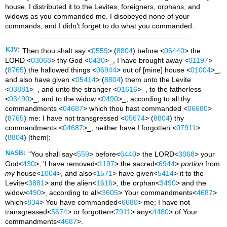
house. I distributed it to the Levites, foreigners, orphans, and
widows as you commanded me. I disobeyed none of your
commands, and I didn’t forget to do what you commanded.
KJV:
Then thou shalt say <
0559
> (
8804
) before <
06440
> the
LORD <
03068
> thy God <
0430
>_, I have brought away <
01197
>
(
8765
) the hallowed things <
06944
> out of [mine] house <
01004
>_,
and also have given <
05414
> (
8804
) them unto the Levite
<
03881
>_, and unto the stranger <
01616
>_, to the fatherless
<
03490
>_, and to the widow <
0490
>_, according to all thy
commandments <
04687
> which thou hast commanded <
06680
>
(
8765
) me: I have not transgressed <
05674
> (
8804
) thy
commandments <
04687
>_, neither have I forgotten <
07911
>
(
8804
) [them]:
NASB:
"You shall say<
559
> before<
6440
> the LORD<
3068
> your
God<
430
>, 'I have removed<
1197
> the sacred<
6944
>
portion
from
my
house<
1004
>, and also<
1571
> have given<
5414
> it to the
Levite<
3881
> and the alien<
1616
>, the orphan<
3490
> and the
widow<
490
>, according to all<
3605
> Your commandments<
4687
>
which<
834
> You have commanded<
6680
> me; I have not
transgressed<
5674
> or forgotten<
7911
> any<
4480
> of Your
commandments<
4687
>.