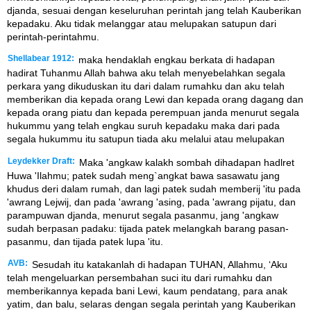
djanda, sesuai dengan keseluruhan perintah jang telah Kauberikan
kepadaku. Aku tidak melanggar atau melupakan satupun dari
perintah-perintahmu.
Shellabear 1912:
maka hendaklah engkau berkata di hadapan
hadirat Tuhanmu Allah bahwa aku telah menyebelahkan segala
perkara yang dikuduskan itu dari dalam rumahku dan aku telah
memberikan dia kepada orang Lewi dan kepada orang dagang dan
kepada orang piatu dan kepada perempuan janda menurut segala
hukummu yang telah engkau suruh kepadaku maka dari pada
segala hukummu itu satupun tiada aku melalui atau melupakan
Leydekker Draft:
Maka 'angkaw kalakh sombah dihadapan hadlret
Huwa 'Ilahmu; patek sudah meng`angkat bawa sasawatu jang
khudus deri dalam rumah, dan lagi patek sudah memberij 'itu pada
'awrang Lejwij, dan pada 'awrang 'asing, pada 'awrang pijatu, dan
parampuwan djanda, menurut segala pasanmu, jang 'angkaw
sudah berpasan padaku: tijada patek melangkah barang pasan-
pasanmu, dan tijada patek lupa 'itu.
AVB:
Sesudah itu katakanlah di hadapan TUHAN, Allahmu, ‘Aku
telah mengeluarkan persembahan suci itu dari rumahku dan
memberikannya kepada bani Lewi, kaum pendatang, para anak
yatim, dan balu, selaras dengan segala perintah yang Kauberikan