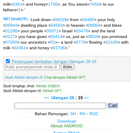
milk<
2461
> and honey<
1706
>, as You swore<
7650
> to our
fathers<
1
>.'
NET [draft] ITL:
Look down <
08259
> from <
04480
> your holy
<
06944
> dwelling place <
04583
> in heaven <
08064
> and bless
<
01288
> your people <
05971
> Israel <
03478
> and the land
<
0127
> you have given <
05414
> us, just as <
0834
> you promised
<
07650
> our ancestors <
01
>– a land <
0776
> flowing <
02100
> with
milk <
02461
> and honey <
01706
>.”
Pertanyaan berkaitan dengan Ulangan 26:15
Kirim
Studi Alkitab dengan AI:
Chat dengan Alkitab GPT
.
Studi lengkap, lihat:
Alkitab SABDA
.
Studi Alkitab dengan AI:
Alkitab GPT
.
<<
Ulangan
26
: 15
>>
Bahan Renungan:
SH
-
RH
-
ROC
Download
Alkitab ANDROID
Kamus Alkitab