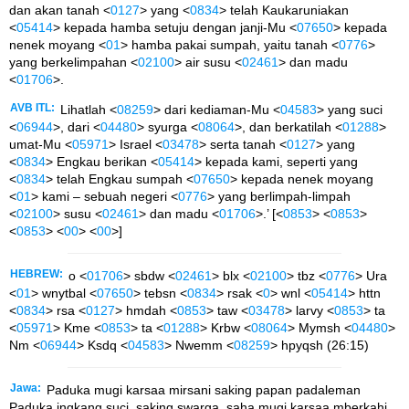
dan akan tanah <
0127
> yang <
0834
> telah Kaukaruniakan
<
05414
> kepada hamba setuju dengan janji-Mu <
07650
> kepada
nenek moyang <
01
> hamba pakai sumpah, yaitu tanah <
0776
>
yang berkelimpahan <
02100
> air susu <
02461
> dan madu
<
01706
>.
AVB ITL:
Lihatlah <
08259
> dari kediaman-Mu <
04583
> yang suci
<
06944
>, dari <
04480
> syurga <
08064
>, dan berkatilah <
01288
>
umat-Mu <
05971
> Israel <
03478
> serta tanah <
0127
> yang
<
0834
> Engkau berikan <
05414
> kepada kami, seperti yang
<
0834
> telah Engkau sumpah <
07650
> kepada nenek moyang
<
01
> kami – sebuah negeri <
0776
> yang berlimpah-limpah
<
02100
> susu <
02461
> dan madu <
01706
>.’ [<
0853
> <
0853
>
<
0853
> <
00
> <
00
>]
HEBREW:
o <
01706
> sbdw <
02461
> blx <
02100
> tbz <
0776
> Ura
<
01
> wnytbal <
07650
> tebsn <
0834
> rsak <
0
> wnl <
05414
> httn
<
0834
> rsa <
0127
> hmdah <
0853
> taw <
03478
> larvy <
0853
> ta
<
05971
> Kme <
0853
> ta <
01288
> Krbw <
08064
> Mymsh <
04480
>
Nm <
06944
> Ksdq <
04583
> Nwemm <
08259
> hpyqsh (26:15)
Jawa:
Paduka mugi karsaa mirsani saking papan padaleman
Paduka ingkang suci, saking swarga, saha mugi karsaa mberkahi