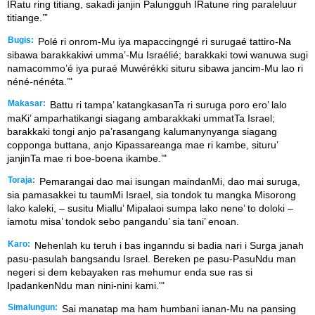
IRatu ring titiang, sakadi janjin Palungguh IRatune ring paraleluur
titiange.’”
Bugis:
Polé ri onrom-Mu iya mapaccingngé ri surugaé tattiro-Na
sibawa barakkakiwi umma’-Mu Israélié; barakkaki towi wanuwa sugi
namacommo’é iya puraé Muwérékki situru sibawa jancim-Mu lao ri
néné-nénéta.’"
Makasar:
Battu ri tampa’ katangkasanTa ri suruga poro ero’ lalo
maKi’ amparhatikangi siagang ambarakkaki ummatTa Israel;
barakkaki tongi anjo pa’rasangang kalumanynyanga siagang
copponga buttana, anjo Kipassareanga mae ri kambe, situru’
janjinTa mae ri boe-boena ikambe.’"
Toraja:
Pemarangai dao mai isungan maindanMi, dao mai suruga,
sia pamasakkei tu taumMi Israel, sia tondok tu mangka Misorong
lako kaleki, – susitu Miallu’ Mipalaoi sumpa lako nene’ to doloki –
iamotu misa’ tondok sebo pangandu’ sia tani’ enoan.
Karo:
Nehenlah ku teruh i bas inganndu si badia nari i Surga janah
pasu-pasulah bangsandu Israel. Bereken pe pasu-PasuNdu man
negeri si dem kebayaken ras mehumur enda sue ras si
IpadankenNdu man nini-nini kami.'"
Simalungun:
Sai manatap ma ham humbani ianan-Mu na pansing