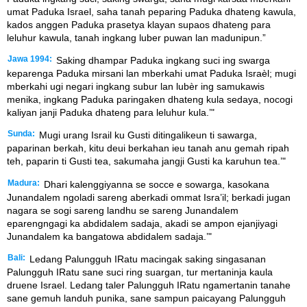
umat Paduka Israel, saha tanah peparing Paduka dhateng kawula,
kados anggen Paduka prasetya klayan supaos dhateng para
leluhur kawula, tanah ingkang luber puwan lan madunipun.”
Jawa 1994:
Saking dhampar Paduka ingkang suci ing swarga
keparenga Paduka mirsani lan mberkahi umat Paduka Israèl; mugi
mberkahi ugi negari ingkang subur lan lubèr ing samukawis
menika, ingkang Paduka paringaken dhateng kula sedaya, nocogi
kaliyan janji Paduka dhateng para leluhur kula.’"
Sunda:
Mugi urang Israil ku Gusti ditingalikeun ti sawarga,
paparinan berkah, kitu deui berkahan ieu tanah anu gemah ripah
teh, paparin ti Gusti tea, sakumaha jangji Gusti ka karuhun tea.’"
Madura:
Dhari kalenggiyanna se socce e sowarga, kasokana
Junandalem ngoladi sareng aberkadi ommat Isra’il; berkadi jugan
nagara se sogi sareng landhu se sareng Junandalem
eparengngagi ka abdidalem sadaja, akadi se ampon ejanjiyagi
Junandalem ka bangatowa abdidalem sadaja.’"
Bali:
Ledang Palungguh IRatu macingak saking singasanan
Palungguh IRatu sane suci ring suargan, tur mertaninja kaula
druene Israel. Ledang taler Palungguh IRatu ngamertanin tanahe
sane gemuh landuh punika, sane sampun paicayang Palungguh