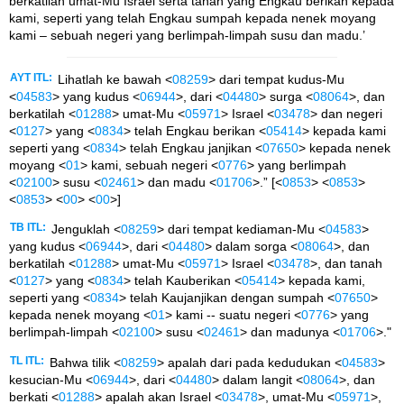
berkatilah umat-Mu Israel serta tanah yang Engkau berikan kepada
kami, seperti yang telah Engkau sumpah kepada nenek moyang
kami – sebuah negeri yang berlimpah-limpah susu dan madu.’
AYT ITL:
Lihatlah ke bawah <
08259
> dari tempat kudus-Mu
<
04583
> yang kudus <
06944
>, dari <
04480
> surga <
08064
>, dan
berkatilah <
01288
> umat-Mu <
05971
> Israel <
03478
> dan negeri
<
0127
> yang <
0834
> telah Engkau berikan <
05414
> kepada kami
seperti yang <
0834
> telah Engkau janjikan <
07650
> kepada nenek
moyang <
01
> kami, sebuah negeri <
0776
> yang berlimpah
<
02100
> susu <
02461
> dan madu <
01706
>.” [<
0853
> <
0853
>
<
0853
> <
00
> <
00
>]
TB ITL:
Jenguklah <
08259
> dari tempat kediaman-Mu <
04583
>
yang kudus <
06944
>, dari <
04480
> dalam sorga <
08064
>, dan
berkatilah <
01288
> umat-Mu <
05971
> Israel <
03478
>, dan tanah
<
0127
> yang <
0834
> telah Kauberikan <
05414
> kepada kami,
seperti yang <
0834
> telah Kaujanjikan dengan sumpah <
07650
>
kepada nenek moyang <
01
> kami -- suatu negeri <
0776
> yang
berlimpah-limpah <
02100
> susu <
02461
> dan madunya <
01706
>."
TL ITL:
Bahwa tilik <
08259
> apalah dari pada kedudukan <
04583
>
kesucian-Mu <
06944
>, dari <
04480
> dalam langit <
08064
>, dan
berkati <
01288
> apalah akan Israel <
03478
>, umat-Mu <
05971
>,