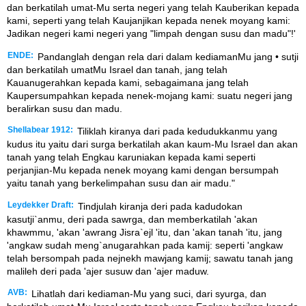
dan berkatilah umat-Mu serta negeri yang telah Kauberikan kepada
kami, seperti yang telah Kaujanjikan kepada nenek moyang kami:
Jadikan negeri kami negeri yang "limpah dengan susu dan madu"!'
ENDE:
Pandanglah dengan rela dari dalam kediamanMu jang • sutji
dan berkatilah umatMu Israel dan tanah, jang telah
Kauanugerahkan kepada kami, sebagaimana jang telah
Kaupersumpahkan kepada nenek-mojang kami: suatu negeri jang
beralirkan susu dan madu.
Shellabear 1912:
Tiliklah kiranya dari pada kedudukkanmu yang
kudus itu yaitu dari surga berkatilah akan kaum-Mu Israel dan akan
tanah yang telah Engkau karuniakan kepada kami seperti
perjanjian-Mu kepada nenek moyang kami dengan bersumpah
yaitu tanah yang berkelimpahan susu dan air madu."
Leydekker Draft:
Tindjulah kiranja deri pada kadudokan
kasutji`anmu, deri pada sawrga, dan memberkatilah 'akan
khawmmu, 'akan 'awrang Jisra`ejl 'itu, dan 'akan tanah 'itu, jang
'angkaw sudah meng`anugarahkan pada kamij: seperti 'angkaw
telah bersompah pada nejnekh mawjang kamij; sawatu tanah jang
malileh deri pada 'ajer susuw dan 'ajer maduw.
AVB:
Lihatlah dari kediaman-Mu yang suci, dari syurga, dan