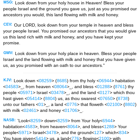
MSG:
Look down from your holy house in Heaven! Bless your
people Israel and the ground you gave us, just as you promised our
ancestors you would, this land flowing with milk and honey.
CEV:
Our LORD, look down from your temple in heaven and bless
your people Israel. You promised our ancestors that you would give
us this land rich with milk and honey, and you have kept your
promise.
GWV:
Look down from your holy place in heaven. Bless your people
Israel and the land flowing with milk and honey that you have given
us, as you promised with an oath to our ancestors."
KJV:
Look down <
08259
> (
8685
) from thy holy <
06944
> habitation
<
04583
>_, from heaven <
08064
>_, and bless <
01288
> (
8761
) thy
people <
05971
> Israel <
03478
>_, and the land <
0127
> which thou
hast given <
05414
> (
8804
) us, as thou swarest <
07650
> (
8738
)
unto our fathers <
01
>_, a land <
0776
> that floweth <
02100
> (
8802
)
with milk <
02461
> and honey <
01706
>_.
NASB:
'Look<
8259
> down<
8259
> from Your holy<
6944
>
habitation<
4583
>, from heaven<
8064
>, and bless<
1288
> Your
people<
5971
> Israel<
3478
>, and the ground<
127
> which<
834
>
You have given<
5414
> us, a land<
776
> flowing<
2100
> with