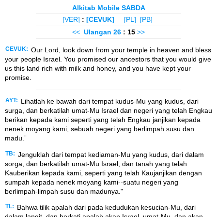
Alkitab Mobile SABDA
[VER]
:
[CEVUK]
[PL]
[PB]
<<
Ulangan
26
: 15
>>
CEVUK:
Our Lord, look down from your temple in heaven and bless
your people Israel. You promised our ancestors that you would give
us this land rich with milk and honey, and you have kept your
promise.
AYT:
Lihatlah ke bawah dari tempat kudus-Mu yang kudus, dari
surga, dan berkatilah umat-Mu Israel dan negeri yang telah Engkau
berikan kepada kami seperti yang telah Engkau janjikan kepada
nenek moyang kami, sebuah negeri yang berlimpah susu dan
madu.”
TB:
Jenguklah dari tempat kediaman-Mu yang kudus, dari dalam
sorga, dan berkatilah umat-Mu Israel, dan tanah yang telah
Kauberikan kepada kami, seperti yang telah Kaujanjikan dengan
sumpah kepada nenek moyang kami--suatu negeri yang
berlimpah-limpah susu dan madunya."
TL:
Bahwa tilik apalah dari pada kedudukan kesucian-Mu, dari
dalam langit, dan berkati apalah akan Israel, umat-Mu, dan akan