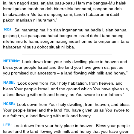
in, hun nagori atas, anjaha pasu-pasu Ham ma bangsa-Mu halak
Israel pakon tanoh na dob binere-Mu bennami, songon na dob
binulawankon-Mu bani ompungnami, tanoh habaoran ni dadih
pakon manisan ni huramah.ʼ
Toba:
Sai manatap ma Ho sian ingananmu na badia i, sian banua
ginjang i, sai pasupasu huhut bangsom Israel dohot tano naung
nilehonmu tu hami, songon naung niuarihonmu tu ompunami, tano
habaoran ni susu dohot situak ni loba.
NETBible:
Look down from your holy dwelling place in heaven and
bless your people Israel and the land you have given us, just as
you promised our ancestors – a land flowing with milk and honey.”
NASB:
‘Look down from Your holy habitation, from heaven, and
bless Your people Israel, and the ground which You have given us,
a land flowing with milk and honey, as You swore to our fathers.’
HCSB:
Look down from Your holy dwelling, from heaven, and bless
Your people Israel and the land You have given us as You swore to
our fathers, a land flowing with milk and honey.
LEB:
Look down from your holy place in heaven. Bless your people
Israel and the land flowing with milk and honey that you have given