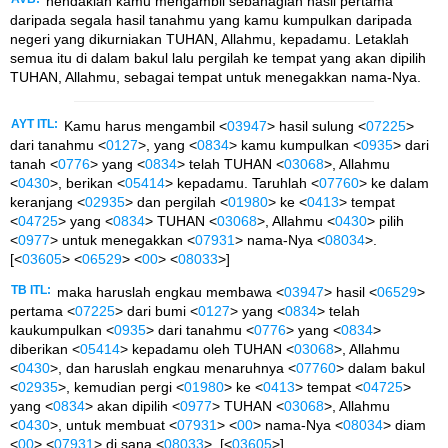
hendaklah kamu mengambil sebahagian hasil pertama
daripada segala hasil tanahmu yang kamu kumpulkan daripada
negeri yang dikurniakan TUHAN, Allahmu, kepadamu. Letaklah
semua itu di dalam bakul lalu pergilah ke tempat yang akan dipilih
TUHAN, Allahmu, sebagai tempat untuk menegakkan nama-Nya.
AYT ITL:
Kamu harus mengambil <
03947
> hasil sulung <
07225
>
dari tanahmu <
0127
>, yang <
0834
> kamu kumpulkan <
0935
> dari
tanah <
0776
> yang <
0834
> telah TUHAN <
03068
>, Allahmu
<
0430
>, berikan <
05414
> kepadamu. Taruhlah <
07760
> ke dalam
keranjang <
02935
> dan pergilah <
01980
> ke <
0413
> tempat
<
04725
> yang <
0834
> TUHAN <
03068
>, Allahmu <
0430
> pilih
<
0977
> untuk menegakkan <
07931
> nama-Nya <
08034
>.
[<
03605
> <
06529
> <
00
> <
08033
>]
TB ITL:
maka haruslah engkau membawa <
03947
> hasil <
06529
>
pertama <
07225
> dari bumi <
0127
> yang <
0834
> telah
kaukumpulkan <
0935
> dari tanahmu <
0776
> yang <
0834
>
diberikan <
05414
> kepadamu oleh TUHAN <
03068
>, Allahmu
<
0430
>, dan haruslah engkau menaruhnya <
07760
> dalam bakul
<
02935
>, kemudian pergi <
01980
> ke <
0413
> tempat <
04725
>
yang <
0834
> akan dipilih <
0977
> TUHAN <
03068
>, Allahmu
<
0430
>, untuk membuat <
07931
> <
00
> nama-Nya <
08034
> diam
<
00
> <
07931
> di sana <
08033
>. [<
03605
>]