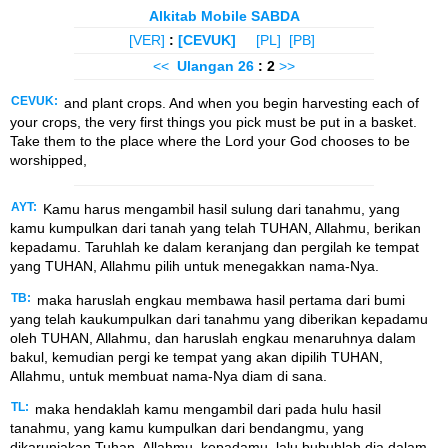
Alkitab Mobile SABDA
[VER]
:
[CEVUK]
[PL]
[PB]
<<
Ulangan
26
: 2
>>
CEVUK:
and plant crops. And when you begin harvesting each of
your crops, the very first things you pick must be put in a basket.
Take them to the place where the Lord your God chooses to be
worshipped,
AYT:
Kamu harus mengambil hasil sulung dari tanahmu, yang
kamu kumpulkan dari tanah yang telah TUHAN, Allahmu, berikan
kepadamu. Taruhlah ke dalam keranjang dan pergilah ke tempat
yang TUHAN, Allahmu pilih untuk menegakkan nama-Nya.
TB:
maka haruslah engkau membawa hasil pertama dari bumi
yang telah kaukumpulkan dari tanahmu yang diberikan kepadamu
oleh TUHAN, Allahmu, dan haruslah engkau menaruhnya dalam
bakul, kemudian pergi ke tempat yang akan dipilih TUHAN,
Allahmu, untuk membuat nama-Nya diam di sana.
TL:
maka hendaklah kamu mengambil dari pada hulu hasil
tanahmu, yang kamu kumpulkan dari bendangmu, yang
dikaruniakan Tuhan, Allahmu, kepadamu, lalu bubuhlah dia dalam