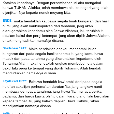
Katakan kepadanya 'Dengan persembahan ini aku mengakui
bahwa TUHAN, Allahku, telah membawa aku ke negeri yang telah
dijanjikan-Nya kepada nenek moyang kita.'
ENDE:
maka hendaklah kaubawa segala buah bungaran dari hasil
bumi, jang akan kaukumpulkan dari tanahmu, jang akan
dianugerahkan kepadamu oleh Jahwe Allahmu, lalu taruhlah itu
didalam bakul dan pergi ketempat, jang akan dipilih Jahwe Allahmu
untuk menghadirkan namaNja disana.
Shellabear 1912:
Maka hendaklah engkau mengambil buah
bungaran dari pada segala hasil tanahmu itu yang kamu bawa
masuk dari pada tanahmu yang dikaruniakan kepadamu oleh
Tuhanmu Allah maka hendaklah engkau membubuh dia dalam
bakul lalu pergi ke tempat yang dipilih Tuhanmu Allah hendak
mendudukkan nama-Nya di sana.
Leydekker Draft:
Bahuwa hendakh kaw`ambil deri pada segala
hulu`an sakalijen perhuma`an daratan 'itu, jang 'angkaw nanti
membawa deri pada tanahmu, jang Huwa 'Ilahmu 'ada berikan
padamu, dan haros kawtaroh 'itu dalam karandjang, lalu berdjalan
kapada tampat 'itu, jang kalakh depileh Huwa 'Ilahmu, 'akan
mendijamkan namanja disana.
AVB: