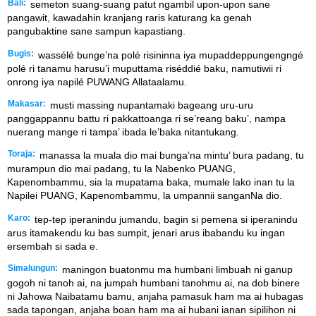
Bali:
semeton suang-suang patut ngambil upon-upon sane
pangawit, kawadahin kranjang raris katurang ka genah
pangubaktine sane sampun kapastiang.
Bugis:
wassélé bunge’na polé risininna iya mupaddeppungengngé
polé ri tanamu harusu’i muputtama riséddié baku, namutiwii ri
onrong iya napilé PUWANG Allataalamu.
Makasar:
musti massing nupantamaki bageang uru-uru
panggappannu battu ri pakkattoanga ri se’reang baku’, nampa
nuerang mange ri tampa’ ibada le’baka nitantukang.
Toraja:
manassa la muala dio mai bunga’na mintu’ bura padang, tu
murampun dio mai padang, tu la Nabenko PUANG,
Kapenombammu, sia la mupatama baka, mumale lako inan tu la
Napilei PUANG, Kapenombammu, la umpannii sanganNa dio.
Karo:
tep-tep iperanindu jumandu, bagin si pemena si iperanindu
arus itamakendu ku bas sumpit, jenari arus ibabandu ku ingan
ersembah si sada e.
Simalungun:
maningon buatonmu ma humbani limbuah ni ganup
gogoh ni tanoh ai, na jumpah humbani tanohmu ai, na dob binere
ni Jahowa Naibatamu bamu, anjaha pamasuk ham ma ai hubagas
sada tapongan, anjaha boan ham ma ai hubani ianan sipilihon ni