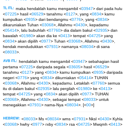
TL ITL:
maka hendaklah kamu mengambil <
03947
> dari pada hulu
<
07225
> hasil <
06529
> tanahmu <
0127
>, yang <
0834
> kamu
kumpulkan <
0935
> dari bendangmu <
0776
>, yang <
0834
>
dikaruniakan Tuhan <
03068
>, Allahmu <
0430
>, kepadamu
<
05414
>, lalu bubuhlah <
07760
> dia dalam bakul <
02935
> dan
bawalah <
01980
> akan dia ke <
0413
> tempat <
04725
> yang
<
0834
> akan dipilih <
0977
> Tuhan <
03068
>, Allahmu <
0430
>,
hendak mendudukkan <
07931
> namanya <
08034
> di sana
<
08033
>.
AVB ITL:
hendaklah kamu mengambil <
03947
> sebahagian hasil
pertama <
07225
> daripada segala <
03605
> hasil <
06529
>
tanahmu <
0127
> yang <
0834
> kamu kumpulkan <
0935
> daripada
negeri <
0776
> yang <
0834
> dikurniakan <
05414
> TUHAN
<
03068
>, Allahmu <
0430
>, kepadamu. Letaklah <
07760
> semua
itu di dalam bakul <
02935
> lalu pergilah <
01980
> ke <
0413
>
tempat <
04725
> yang <
0834
> akan dipilih <
0977
> TUHAN
<
03068
>, Allahmu <
0430
>, sebagai tempat <
08033
> untuk
menegakkan <
07931
> nama-Nya <
08034
>. [<
00
>]
HEBREW:
<
08033
> Ms <
08034
> wms <
07931
> Nksl <
0430
> Kyhla
<
03068
> hwhy <
0977
> rxby <
0834
> rsa <
04725
> Mwqmh <
0413
>