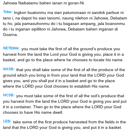
Jahowa Naibatamu bahen ianan ni goran-Ni.
Toba:
Ingkon buatonmu ma sian patumonaan ni sandok parbue ni
tano i, na dapot ho sian tanomi, naung nilehon ni Jahowa, Debatam
tu ho, jala pamasuhonmu do i tu bagasan ampang, jala boanonmu
do i tu inganan sipilliton ni Jahowa, Debatam bahen inganan di
Goarna.
NETBible:
you must take the first of all the ground’s produce you
harvest from the land the
Lord
your God is giving you, place it in a
basket, and go to the place where he chooses to locate his name.
NASB:
that you shall take some of the first of all the produce of the
ground which you bring in from your land that the LORD your God
gives you, and you shall put
it
in a basket and go to the place
where the LORD your God chooses to establish His name.
HCSB:
you must take some of the first of all the soil's produce that
you harvest from the land the LORD your God is giving you and put
it
in a container. Then go to the place where the LORD your God
chooses to have His name dwell.
LEB:
take some of the first produce harvested from the fields in the
land that the LORD your God is giving you, and put it in a basket.