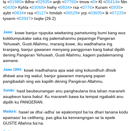
la <
01980
> tklhw <
02935
> anjb <
07760
> tmvw <
0
> Kl <
05414
> Ntn
<
0430
> Kyhla <
03068
> hwhy <
0834
> rsa <
0776
> Kuram <
0935
>
aybt <
0834
> rsa <
0127
> hmdah <
06529
> yrp <
03605
> lk <
07225
>
tysarm <
03947
> txqlw (26:2)
Jawa:
kowe banjur njupuka wiwitaning pametuning bumi kang wus
kokklumpukake saka ing palemahanmu peparinge Pangeran
Yehuwah, Gusti Allahmu, marang kowe, iku wadhahana ing
kranjang, banjur gawanen menyang panggonan kang bakal dipilih
dening Pangeran Yehuwah, Gusti Allahmu, kagem padalemaning
asmane.
Jawa 1994:
kowé madhahana apa waé sing kokundhuh dhisik
dhéwé ana ing wakul, banjur gawanen menyang papan
pangibadah sing wis kapilih déning Pangéran Allahmu.
Sunda:
hasil beubeunangan anu pangheulana tina lahan maraneh
asupkeun kana bakul. Ku maraneh bawa ka tempat ngabakti anu
dipilih ku PANGERAN.
Madura:
hasel se dha’-adha’ se epakompol ba’na dhari tanana kodu
epamaso’ ka cettheng, pas giba ka kennengngan se la epele
GUSTE Allahna ba’na.