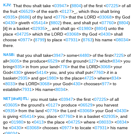
KJV:
That thou shalt take <
03947
> (
8804
) of the first <
07225
> of all
the fruit <
06529
> of the earth <
0127
>_, which thou shalt bring
<
0935
> (
8686
) of thy land <
0776
> that the LORD <
03068
> thy God
<
0430
> giveth <
05414
> (
8802
) thee, and shalt put <
07760
> (
8804
)
[it] in a basket <
02935
>_, and shalt go <
01980
> (
8804
) unto the
place <
04725
> which the LORD <
03068
> thy God <
0430
> shall
choose <
0977
> (
8799
) to place <
07931
> (
8763
) his name <
08034
>
there.
NASB:
that you shall take<
3947
> some<
4480
> of the first<
7225
> of
all<
3605
> the produce<
6529
> of the ground<
127
> which<
834
> you
bring<
935
> in from your land<
776
> that the LORD<
3068
> your
God<
430
> gives<
5414
> you, and you shall put<
7760
>
it
in a
basket<
2935
> and go<
1980
> to the place<
4725
> where<
834
>
<
8033
> the LORD<
3068
> your God<
430
> chooses<
977
> to
establish<
7931
> His name<
8034
>.
NET [draft] ITL:
you must take <
03947
> the first <
07225
> of all
<
03605
> the ground’s <
0127
> produce <
06529
> you harvest
<
0935
> from the land <
0776
> the Lord <
03068
> your God <
0430
>
is giving <
05414
> you, place <
07760
> it in a basket <
02935
>, and
go <
01980
> to <
0413
> the place <
04725
> where <
08033
> <
0834
>
he <
0430
> <
03068
> chooses <
0977
> to locate <
07931
> his name
<
08034
>.