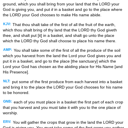
ground, which you shall bring from your land that the LORD your
God is giving you, and put
it
in a basket and go to the place where
the LORD your God chooses to make His name abide.
KJV:
That thou shalt take of the first of all the fruit of the earth,
which thou shalt bring of thy land that the LORD thy God giveth
thee, and shalt put [it] in a basket, and shalt go unto the place
which the LORD thy God shall choose to place his name there.
AMP:
You shall take some of the first of all the produce of the soil
which you harvest from the land the Lord your God gives you and
put it in a basket, and go to the place [the sanctuary] which the
Lord your God has chosen as the abiding place for His Name [and
His Presence].
NLT:
put some of the first produce from each harvest into a basket
and bring it to the place the LORD your God chooses for his name
to be honored.
GNB:
each of you must place in a basket the first part of each crop
that you harvest and you must take it with you to the one place of
worship.
ERV:
You will gather the crops that grow in the land the LORD your
God is giving you. You must take some of the first crops you gather