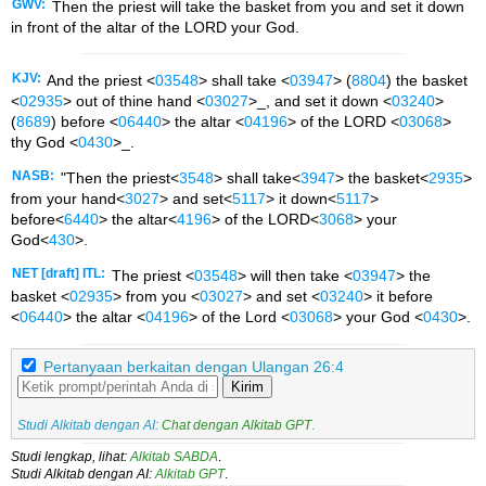
GWV:
Then the priest will take the basket from you and set it down
in front of the altar of the LORD your God.
KJV:
And the priest <
03548
> shall take <
03947
> (
8804
) the basket
<
02935
> out of thine hand <
03027
>_, and set it down <
03240
>
(
8689
) before <
06440
> the altar <
04196
> of the LORD <
03068
>
thy God <
0430
>_.
NASB:
"Then the priest<
3548
> shall take<
3947
> the basket<
2935
>
from your hand<
3027
> and set<
5117
> it down<
5117
>
before<
6440
> the altar<
4196
> of the LORD<
3068
> your
God<
430
>.
NET [draft] ITL:
The priest <
03548
> will then take <
03947
> the
basket <
02935
> from you <
03027
> and set <
03240
> it before
<
06440
> the altar <
04196
> of the Lord <
03068
> your God <
0430
>.
Pertanyaan berkaitan dengan Ulangan 26:4
Kirim
Studi Alkitab dengan AI:
Chat dengan Alkitab GPT
.
Studi lengkap, lihat:
Alkitab SABDA
.
Studi Alkitab dengan AI:
Alkitab GPT
.