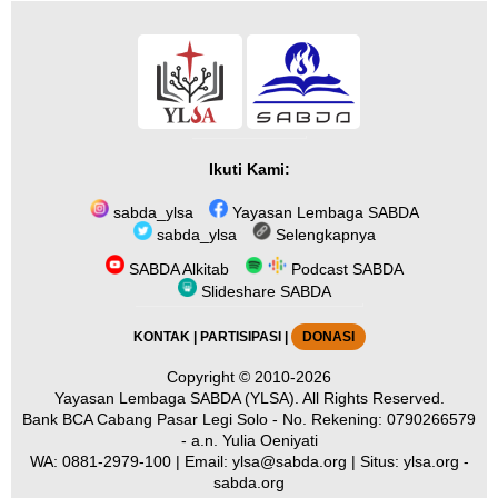
Ikuti Kami:
sabda_ylsa
Yayasan Lembaga SABDA
sabda_ylsa
Selengkapnya
SABDA Alkitab
Podcast SABDA
Slideshare SABDA
KONTAK
|
PARTISIPASI
|
DONASI
Copyright
© 2010-2026
Yayasan Lembaga SABDA (YLSA).
All Rights Reserved.
Bank BCA Cabang Pasar Legi Solo - No. Rekening: 0790266579
- a.n. Yulia Oeniyati
WA:
0881-2979-100
| Email:
ylsa@sabda.org
| Situs:
ylsa.org
-
sabda.org