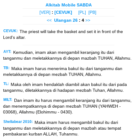
Alkitab Mobile SABDA
[VER]
:
[CEVUK]
[PL]
[PB]
<<
Ulangan
26
: 4
>>
CEVUK:
The priest will take the basket and set it in front of the
Lord's altar.
AYT:
Kemudian, imam akan mengambil keranjang itu dari
tanganmu dan meletakkannya di depan mazbah TUHAN, Allahmu.
TB:
Maka imam harus menerima bakul itu dari tanganmu dan
meletakkannya di depan mezbah TUHAN, Allahmu.
TL:
Maka oleh imam hendaklah diambil akan bakul itu dari pada
tanganmu, diletakkannya di hadapan mezbah Tuhan, Allahmu.
MILT:
Dan imam itu harus mengambil keranjang itu dari tanganmu,
dan menempatkannya di depan mezbah TUHAN (YAHWEH -
03068), Allahmu (Elohimmu - 0430).
Shellabear 2010:
Maka imam harus mengambil bakul itu dari
tanganmu dan meletakkannya di depan mazbah atau tempat
pembakaran kurban ALLAH, Tuhanmu.