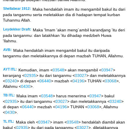
Shellabear 1912:
Maka hendaklah imam itu mengambil bakul itu dari
pada tanganmu serta meletakkan dia di hadapan tempat kurban
Tuhanmu Allah.
Leydekker Draft:
Maka 'Imam 'akan meng`ambil karandjang 'itu deri
pada tanganmu: dan latakhkan 'itu dihadap medzbeh Huwa
'Ilahmu.
AVB:
Maka hendaklah imam mengambil bakul itu daripada
tanganmu dan meletakkannya di depan mazbah TUHAN, Allahmu.
AYT ITL:
Kemudian, imam <
03548
> akan mengambil <
03947
>
keranjang <
02935
> itu dari tanganmu <
03027
> dan meletakkannya
<
03240
> di depan <
06440
> mazbah <
04196
> TUHAN <
03068
>,
Allahmu <
0430
>.
TB ITL:
Maka imam <
03548
> harus menerima <
03947
> bakul
<
02935
> itu dari tanganmu <
03027
> dan meletakkannya <
03240
>
di depan <
06440
> mezbah <
04196
> TUHAN <
03068
>, Allahmu
<
0430
>.
TL ITL:
Maka oleh <
03947
> imam <
03548
> hendaklah diambil akan
bakul <
02935
> itu dari pada tanganmu <
03027
>, diletakkannya