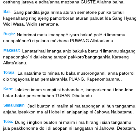
cettheng jareya e adha’anna mezbana GUSTE Allahna ba’na.
Bali:
Sang pandita jaga nrima aturan semetone punika tumuli
kagenahang ring ajeng pamorboran aturan pabuat Ida Sang Hyang
Widi Wasa, Widin semetone.
Bugis:
Natarimai matu imangngé iyaro bakué polé ri limammu
nanapalénne’i ri yolona mézbana PUWANG Allataalamu.
Makasar:
Lanatarimai imanga anjo bakuka battu ri limannu siagang
napadongko’ ri dallekang tampa’ pakkoro’bangnganNa Karaeng
Allata’alanu.
Toraja:
La natarima to minaa tu baka musoronganni, anna patorroi
dio tingayona inan pemalaranNa PUANG, Kapenombammu.
Karo:
Ialoken imam sumpit si babandu e, iamparkenna i lebe-lebe
batar-batar persembahen TUHAN Dibatandu.
Simalungun:
Jadi buaton ni malim ai ma tapongan ai hun tanganmu,
anjaha ipeakkon ma ai i lobei ni anjapanjap ni Jahowa Naibatamu.
Toba:
Dung i ingkon buaton ni malim i ma hirang i sian tanganmu
jala peakkononna do i di adopan ni langgatan ni Jahowa, Debatam.