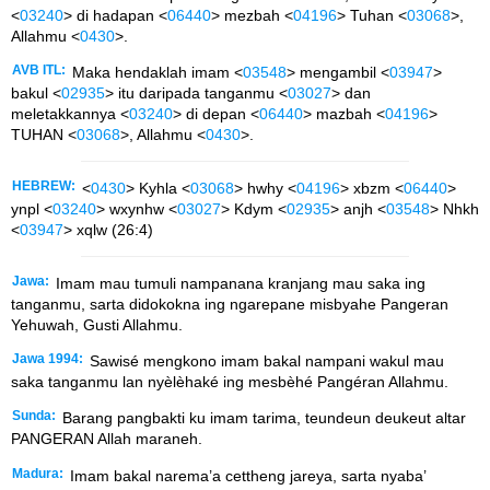
<
03240
> di hadapan <
06440
> mezbah <
04196
> Tuhan <
03068
>,
Allahmu <
0430
>.
AVB ITL:
Maka hendaklah imam <
03548
> mengambil <
03947
>
bakul <
02935
> itu daripada tanganmu <
03027
> dan
meletakkannya <
03240
> di depan <
06440
> mazbah <
04196
>
TUHAN <
03068
>, Allahmu <
0430
>.
HEBREW:
<
0430
> Kyhla <
03068
> hwhy <
04196
> xbzm <
06440
>
ynpl <
03240
> wxynhw <
03027
> Kdym <
02935
> anjh <
03548
> Nhkh
<
03947
> xqlw (26:4)
Jawa:
Imam mau tumuli nampanana kranjang mau saka ing
tanganmu, sarta didokokna ing ngarepane misbyahe Pangeran
Yehuwah, Gusti Allahmu.
Jawa 1994:
Sawisé mengkono imam bakal nampani wakul mau
saka tanganmu lan nyèlèhaké ing mesbèhé Pangéran Allahmu.
Sunda:
Barang pangbakti ku imam tarima, teundeun deukeut altar
PANGERAN Allah maraneh.
Madura:
Imam bakal narema’a cettheng jareya, sarta nyaba’