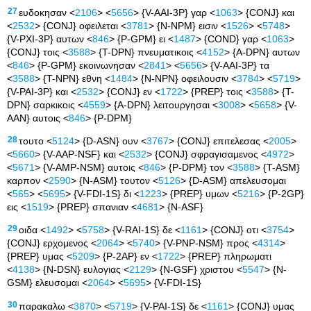
27
ευδοκησαν <
2106
> <
5656
> {V-AAI-3P} γαρ <
1063
> {CONJ} και
<
2532
> {CONJ} οφειλεται <
3781
> {N-NPM} εισιν <
1526
> <
5748
>
{V-PXI-3P} αυτων <
846
> {P-GPM} ει <
1487
> {COND} γαρ <
1063
>
{CONJ} τοις <
3588
> {T-DPN} πνευματικοις <
4152
> {A-DPN} αυτων
<
846
> {P-GPM} εκοινωνησαν <
2841
> <
5656
> {V-AAI-3P} τα
<
3588
> {T-NPN} εθνη <
1484
> {N-NPN} οφειλουσιν <
3784
> <
5719
>
{V-PAI-3P} και <
2532
> {CONJ} εν <
1722
> {PREP} τοις <
3588
> {T-
DPN} σαρκικοις <
4559
> {A-DPN} λειτουργησαι <
3008
> <
5658
> {V-
AAN} αυτοις <
846
> {P-DPM}
28
τουτο <
5124
> {D-ASN} ουν <
3767
> {CONJ} επιτελεσας <
2005
>
<
5660
> {V-AAP-NSF} και <
2532
> {CONJ} σφραγισαμενος <
4972
>
<
5671
> {V-AMP-NSM} αυτοις <
846
> {P-DPM} τον <
3588
> {T-ASM}
καρπον <
2590
> {N-ASM} τουτον <
5126
> {D-ASM} απελευσομαι
<
565
> <
5695
> {V-FDI-1S} δι <
1223
> {PREP} υμων <
5216
> {P-2GP}
εις <
1519
> {PREP} σπανιαν <
4681
> {N-ASF}
29
οιδα <
1492
> <
5758
> {V-RAI-1S} δε <
1161
> {CONJ} οτι <
3754
>
{CONJ} ερχομενος <
2064
> <
5740
> {V-PNP-NSM} προς <
4314
>
{PREP} υμας <
5209
> {P-2AP} εν <
1722
> {PREP} πληρωματι
<
4138
> {N-DSN} ευλογιας <
2129
> {N-GSF} χριστου <
5547
> {N-
GSM} ελευσομαι <
2064
> <
5695
> {V-FDI-1S}
30
παρακαλω <
3870
> <
5719
> {V-PAI-1S} δε <
1161
> {CONJ} υμας