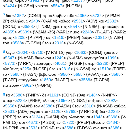
GSM} κυριου <
2962
> {N-GSM} ημων <
2257
> {P-1GP} ιησου
<
2424
> {N-GSM} χριστου <
5547
> {N-GSM}
7
διο <
1352
> {CONJ} προσλαμβανεσθε <
4355
> <
5732
> {V-PMM-
2P} αλληλους <
240
> {C-APM} καθως <
2531
> {ADV} και <
2532
>
{CONJ} ο <
3588
> {T-NSM} χριστος <
5547
> {N-NSM} προσελαβετο
<
4355
> <
5639
> {V-2AMI-3S} {VAR1: ημας <
2248
> {P-1AP} } {VAR2:
υμας <
5209
> {P-2AP} } εις <
1519
> {PREP} δοξαν <
1391
> {N-ASF}
του <
3588
> {T-GSM} θεου <
2316
> {N-GSM}
8
λεγω <
3004
> <
5719
> {V-PAI-1S} γαρ <
1063
> {CONJ} χριστον
<
5547
> {N-ASM} διακονον <
1249
> {N-ASM} γεγενησθαι <
1096
>
<
5771
> {V-RPN} περιτομης <
4061
> {N-GSF} υπερ <
5228
> {PREP}
αληθειας <
225
> {N-GSF} θεου <
2316
> {N-GSM} εις <
1519
> {PREP}
το <
3588
> {T-ASN} βεβαιωσαι <
950
> <
5658
> {V-AAN} τας <
3588
>
{T-APF} επαγγελιας <
1860
> {N-APF} των <
3588
> {T-GPM}
πατερων <
3962
> {N-GPM}
9
τα <
3588
> {T-NPN} δε <
1161
> {CONJ} εθνη <
1484
> {N-NPN}
υπερ <
5228
> {PREP} ελεους <
1656
> {N-GSN} δοξασαι <
1392
>
<
5658
> {V-AAN} τον <
3588
> {T-ASM} θεον <
2316
> {N-ASM} καθως
<
2531
> {ADV} γεγραπται <
1125
> <
5769
> {V-RPI-3S} δια <
1223
>
{PREP} τουτο <
5124
> {D-ASN} εξομολογησομαι <
1843
> <
5698
> {V-
FMI-1S} σοι <
4671
> {P-2DS} εν <
1722
> {PREP} εθνεσιν <
1484
>
{N-DPN} και <
2532
> {CONJ} τω <
3588
> {T-DSN} ονοματι <
3686
>