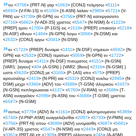
18
ου <
3756
> {PRT-N} γαρ <
1063
> {CONJ} τολμησω <
5111
>
<
5692
> {V-FAI-1S} τι <
5100
> {X-ASN} λαλειν <
2980
> <
5721
> {V-
PAN} ων <
3739
> {R-GPN} ου <
3756
> {PRT-N} κατειργασατο
<
2716
> <
5662
> {V-ADI-3S} χριστος <
5547
> {N-NSM} δι <
1223
>
{PREP} εμου <
1700
> {P-1GS} εις <
1519
> {PREP} υπακοην <
5218
>
{N-ASF} εθνων <
1484
> {N-GPN} λογω <
3056
> {N-DSM} και
<
2532
> {CONJ} εργω <
2041
> {N-DSN}
19
εν <
1722
> {PREP} δυναμει <
1411
> {N-DSF} σημειων <
4592
> {N-
GPN} και <
2532
> {CONJ} τερατων <
5059
> {N-GPN} εν <
1722
>
{PREP} δυναμει <
1411
> {N-DSF} πνευματος <
4151
> {N-GSN}
{VAR1: [αγιου] <
40
> {A-GSN} } {VAR2: [θεου] <
2316
> {N-GSM} }
ωστε <
5620
> {CONJ} με <
3165
> {P-1AS} απο <
575
> {PREP}
ιερουσαλημ <
2419
> {N-PRI} και <
2532
> {CONJ} κυκλω <
2945
> {N-
DSM} μεχρι <
3360
> {ADV} του <
3588
> {T-GSN} ιλλυρικου <
2437
>
{N-GSN} πεπληρωκεναι <
4137
> <
5760
> {V-RAN} το <
3588
> {T-
ASN} ευαγγελιον <
2098
> {N-ASN} του <
3588
> {T-GSM} χριστου
<
5547
> {N-GSM}
20
ουτως <
3779
> {ADV} δε <
1161
> {CONJ} φιλοτιμουμενον <
5389
>
<
5740
> {V-PNP-ASM} ευαγγελιζεσθαι <
2097
> <
5733
> {V-PMN} ουχ
<
3756
> {PRT-N} οπου <
3699
> {ADV} ωνομασθη <
3687
> <
5681
>
{V-API-3S} χριστος <
5547
> {N-NSM} ινα <
2443
> {CONJ} μη
<
3361
> {PRT-N} επ <
1909
> {PREP} αλλοτριον <
245
> {A-ASM}