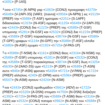
<
1691
> {P-1AS}
4
οσα <
3745
> {K-NPN} γαρ <
1063
> {CONJ} προεγραφη <
4270
>
<
5648
> {V-2API-3S} {VAR1: [παντα] <
3956
> {A-NPN} } εις <
1519
>
{PREP} την <
3588
> {T-ASF} ημετεραν <
2251
> {S-1APF}
διδασκαλιαν <
1319
> {N-ASF} εγραφη <
1125
> <
5648
> {V-2API-3S}
ινα <
2443
> {CONJ} δια <
1223
> {PREP} της <
3588
> {T-GSF}
υπομονης <
5281
> {N-GSF} και <
2532
> {CONJ} δια <
1223
> {PREP}
της <
3588
> {T-GSF} παρακλησεως <
3874
> {N-GSF} των <
3588
>
{T-GPF} γραφων <
1124
> {N-GPF} την <
3588
> {T-ASF} ελπιδα
<
1680
> {N-ASF} εχωμεν <
2192
> <
5725
> {V-PAS-1P}
5
ο <
3588
> {T-NSM} δε <
1161
> {CONJ} θεος <
2316
> {N-NSM} της
<
3588
> {T-GSF} υπομονης <
5281
> {N-GSF} και <
2532
> {CONJ}
της <
3588
> {T-GSF} παρακλησεως <
3874
> {N-GSF} δωη <
1325
>
<
5630
> {V-2AAO-3S} υμιν <
5213
> {P-2DP} το <
3588
> {T-ASN}
αυτο <
846
> {P-ASN} φρονειν <
5426
> <
5721
> {V-PAN} εν <
1722
>
{PREP} αλληλοις <
240
> {C-DPM} κατα <
2596
> {PREP} χριστον
<
5547
> {N-ASM} ιησουν <
2424
> {N-ASM}
6
ινα <
2443
> {CONJ} ομοθυμαδον <
3661
> {ADV} εν <
1722
>
{PREP} ενι <
1520
> {A-DSN} στοματι <
4750
> {N-DSN} δοξαζητε
<
1392
> <
5725
> {V-PAS-2P} τον <
3588
> {T-ASM} θεον <
2316
> {N-
ASM} και <
2532
> {CONJ} πατερα <
3962
> {N-ASM} του <
3588
> {T-