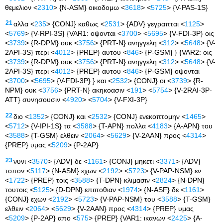
θεμελιον <
2310
> {N-ASM} οικοδομω <
3618
> <
5725
> {V-PAS-1S}
21
αλλα <
235
> {CONJ} καθως <
2531
> {ADV} γεγραπται <
1125
>
<
5769
> {V-RPI-3S} {VAR1: οψονται <
3700
> <
5695
> {V-FDI-3P} οις
<
3739
> {R-DPM} ουκ <
3756
> {PRT-N} ανηγγελη <
312
> <
5648
> {V-
2API-3S} περι <
4012
> {PREP} αυτου <
846
> {P-GSM} } {VAR2: οις
<
3739
> {R-DPM} ουκ <
3756
> {PRT-N} ανηγγελη <
312
> <
5648
> {V-
2API-3S} περι <
4012
> {PREP} αυτου <
846
> {P-GSM} οψονται
<
3700
> <
5695
> {V-FDI-3P} } και <
2532
> {CONJ} οι <
3739
> {R-
NPM} ουκ <
3756
> {PRT-N} ακηκοασιν <
191
> <
5754
> {V-2RAI-3P-
ATT} συνησουσιν <
4920
> <
5704
> {V-FXI-3P}
22
διο <
1352
> {CONJ} και <
2532
> {CONJ} ενεκοπτομην <
1465
>
<
5712
> {V-IPI-1S} τα <
3588
> {T-APN} πολλα <
4183
> {A-APN} του
<
3588
> {T-GSM} ελθειν <
2064
> <
5629
> {V-2AAN} προς <
4314
>
{PREP} υμας <
5209
> {P-2AP}
23
νυνι <
3570
> {ADV} δε <
1161
> {CONJ} μηκετι <
3371
> {ADV}
τοπον <
5117
> {N-ASM} εχων <
2192
> <
5723
> {V-PAP-NSM} εν
<
1722
> {PREP} τοις <
3588
> {T-DPN} κλιμασιν <
2824
> {N-DPN}
τουτοις <
5125
> {D-DPN} επιποθιαν <
1974
> {N-ASF} δε <
1161
>
{CONJ} εχων <
2192
> <
5723
> {V-PAP-NSM} του <
3588
> {T-GSM}
ελθειν <
2064
> <
5629
> {V-2AAN} προς <
4314
> {PREP} υμας
<
5209
> {P-2AP} απο <
575
> {PREP} {VAR1: ικανων <
2425
> {A-