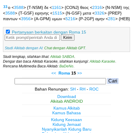
33
ο <
3588
> {T-NSM} δε <
1161
> {CONJ} θεος <
2316
> {N-NSM} της
<
3588
> {T-GSF} ειρηνης <
1515
> {N-GSF} μετα <
3326
> {PREP}
παντων <
3956
> {A-GPM} υμων <
5216
> {P-2GP} αμην <
281
> {HEB}
Pertanyaan berkaitan dengan Roma 15
Kirim
Studi Alkitab dengan AI:
Chat dengan Alkitab GPT
.
Studi lengkap, silahkan lihat:
Alkitab SABDA
.
Dengar dan baca Alkitab Karaoke, silahkan kunjungi:
Alkitab Karaoke
.
Rencana Multimedia Baca Alkitab:
BaDeNo
.
<<
Roma
15
>>
Bahan Renungan:
SH
-
RH
-
ROC
Download
Alkitab ANDROID
Kamus Alkitab
Kamus Bahasa
Kidung Keesaan
Kidung Jemaat
Nyanyikanlah Kidung Baru