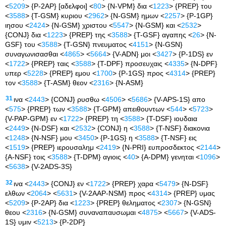
<
5209
> {P-2AP} [αδελφοι] <
80
> {N-VPM} δια <
1223
> {PREP} του
<
3588
> {T-GSM} κυριου <
2962
> {N-GSM} ημων <
2257
> {P-1GP}
ιησου <
2424
> {N-GSM} χριστου <
5547
> {N-GSM} και <
2532
>
{CONJ} δια <
1223
> {PREP} της <
3588
> {T-GSF} αγαπης <
26
> {N-
GSF} του <
3588
> {T-GSN} πνευματος <
4151
> {N-GSN}
συναγωνισασθαι <
4865
> <
5664
> {V-ADN} μοι <
3427
> {P-1DS} εν
<
1722
> {PREP} ταις <
3588
> {T-DPF} προσευχαις <
4335
> {N-DPF}
υπερ <
5228
> {PREP} εμου <
1700
> {P-1GS} προς <
4314
> {PREP}
τον <
3588
> {T-ASM} θεον <
2316
> {N-ASM}
31
ινα <
2443
> {CONJ} ρυσθω <
4506
> <
5686
> {V-APS-1S} απο
<
575
> {PREP} των <
3588
> {T-GPM} απειθουντων <
544
> <
5723
>
{V-PAP-GPM} εν <
1722
> {PREP} τη <
3588
> {T-DSF} ιουδαια
<
2449
> {N-DSF} και <
2532
> {CONJ} η <
3588
> {T-NSF} διακονια
<
1248
> {N-NSF} μου <
3450
> {P-1GS} η <
3588
> {T-NSF} εις
<
1519
> {PREP} ιερουσαλημ <
2419
> {N-PRI} ευπροσδεκτος <
2144
>
{A-NSF} τοις <
3588
> {T-DPM} αγιοις <
40
> {A-DPM} γενηται <
1096
>
<
5638
> {V-2ADS-3S}
32
ινα <
2443
> {CONJ} εν <
1722
> {PREP} χαρα <
5479
> {N-DSF}
ελθων <
2064
> <
5631
> {V-2AAP-NSM} προς <
4314
> {PREP} υμας
<
5209
> {P-2AP} δια <
1223
> {PREP} θεληματος <
2307
> {N-GSN}
θεου <
2316
> {N-GSM} συναναπαυσωμαι <
4875
> <
5667
> {V-ADS-
1S} υμιν <
5213
> {P-2DP}