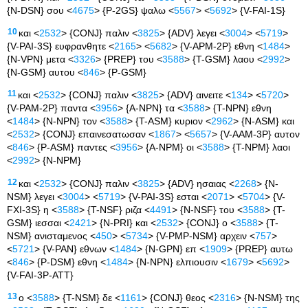
{N-DSN} σου <
4675
> {P-2GS} ψαλω <
5567
> <
5692
> {V-FAI-1S}
10
και <
2532
> {CONJ} παλιν <
3825
> {ADV} λεγει <
3004
> <
5719
>
{V-PAI-3S} ευφρανθητε <
2165
> <
5682
> {V-APM-2P} εθνη <
1484
>
{N-VPN} μετα <
3326
> {PREP} του <
3588
> {T-GSM} λαου <
2992
>
{N-GSM} αυτου <
846
> {P-GSM}
11
και <
2532
> {CONJ} παλιν <
3825
> {ADV} αινειτε <
134
> <
5720
>
{V-PAM-2P} παντα <
3956
> {A-NPN} τα <
3588
> {T-NPN} εθνη
<
1484
> {N-NPN} τον <
3588
> {T-ASM} κυριον <
2962
> {N-ASM} και
<
2532
> {CONJ} επαινεσατωσαν <
1867
> <
5657
> {V-AAM-3P} αυτον
<
846
> {P-ASM} παντες <
3956
> {A-NPM} οι <
3588
> {T-NPM} λαοι
<
2992
> {N-NPM}
12
και <
2532
> {CONJ} παλιν <
3825
> {ADV} ησαιας <
2268
> {N-
NSM} λεγει <
3004
> <
5719
> {V-PAI-3S} εσται <
2071
> <
5704
> {V-
FXI-3S} η <
3588
> {T-NSF} ριζα <
4491
> {N-NSF} του <
3588
> {T-
GSM} ιεσσαι <
2421
> {N-PRI} και <
2532
> {CONJ} ο <
3588
> {T-
NSM} ανισταμενος <
450
> <
5734
> {V-PMP-NSM} αρχειν <
757
>
<
5721
> {V-PAN} εθνων <
1484
> {N-GPN} επ <
1909
> {PREP} αυτω
<
846
> {P-DSM} εθνη <
1484
> {N-NPN} ελπιουσιν <
1679
> <
5692
>
{V-FAI-3P-ATT}
13
ο <
3588
> {T-NSM} δε <
1161
> {CONJ} θεος <
2316
> {N-NSM} της