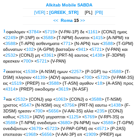
Alkitab Mobile SABDA
[VER]
:
[GREEK_STR]
[PL]
[PB]
<<
Roma
15
>>
1
οφειλομεν <
3784
> <
5719
> {V-PAI-1P} δε <
1161
> {CONJ} ημεις
<
2249
> {P-1NP} οι <
3588
> {T-NPM} δυνατοι <
1415
> {A-NPM} τα
<
3588
> {T-APN} ασθενηματα <
771
> {N-APN} των <
3588
> {T-GPM}
αδυνατων <
102
> {A-GPM} βασταζειν <
941
> <
5721
> {V-PAN} και
<
2532
> {CONJ} μη <
3361
> {PRT-N} εαυτοις <
1438
> {F-3DPM}
αρεσκειν <
700
> <
5721
> {V-PAN}
2
εκαστος <
1538
> {A-NSM} ημων <
2257
> {P-1GP} τω <
3588
> {T-
DSM} πλησιον <
4139
> {ADV} αρεσκετω <
700
> <
5720
> {V-PAM-3S}
εις <
1519
> {PREP} το <
3588
> {T-ASN} αγαθον <
18
> {A-ASN} προς
<
4314
> {PREP} οικοδομην <
3619
> {N-ASF}
3
και <
2532
> {CONJ} γαρ <
1063
> {CONJ} ο <
3588
> {T-NSM}
χριστος <
5547
> {N-NSM} ουχ <
3756
> {PRT-N} εαυτω <
1438
> {F-
3DSM} ηρεσεν <
700
> <
5656
> {V-AAI-3S} αλλα <
235
> {CONJ}
καθως <
2531
> {ADV} γεγραπται <
1125
> <
5769
> {V-RPI-3S} οι
<
3588
> {T-NPM} ονειδισμοι <
3680
> {N-NPM} των <
3588
> {T-GPM}
ονειδιζοντων <
3679
> <
5723
> {V-PAP-GPM} σε <
4571
> {P-2AS}
επεπεσαν <
1968
> <
5656
> {V-AAI-3P} επ <
1909
> {PREP} εμε