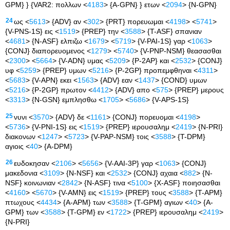
GPM} } {VAR2: πολλων <
4183
> {A-GPN} } ετων <
2094
> {N-GPN}
24
ως <
5613
> {ADV} αν <
302
> {PRT} πορευωμαι <
4198
> <
5741
>
{V-PNS-1S} εις <
1519
> {PREP} την <
3588
> {T-ASF} σπανιαν
<
4681
> {N-ASF} ελπιζω <
1679
> <
5719
> {V-PAI-1S} γαρ <
1063
>
{CONJ} διαπορευομενος <
1279
> <
5740
> {V-PNP-NSM} θεασασθαι
<
2300
> <
5664
> {V-ADN} υμας <
5209
> {P-2AP} και <
2532
> {CONJ}
υφ <
5259
> {PREP} υμων <
5216
> {P-2GP} προπεμφθηναι <
4311
>
<
5683
> {V-APN} εκει <
1563
> {ADV} εαν <
1437
> {COND} υμων
<
5216
> {P-2GP} πρωτον <
4412
> {ADV} απο <
575
> {PREP} μερους
<
3313
> {N-GSN} εμπλησθω <
1705
> <
5686
> {V-APS-1S}
25
νυνι <
3570
> {ADV} δε <
1161
> {CONJ} πορευομαι <
4198
>
<
5736
> {V-PNI-1S} εις <
1519
> {PREP} ιερουσαλημ <
2419
> {N-PRI}
διακονων <
1247
> <
5723
> {V-PAP-NSM} τοις <
3588
> {T-DPM}
αγιοις <
40
> {A-DPM}
26
ευδοκησαν <
2106
> <
5656
> {V-AAI-3P} γαρ <
1063
> {CONJ}
μακεδονια <
3109
> {N-NSF} και <
2532
> {CONJ} αχαια <
882
> {N-
NSF} κοινωνιαν <
2842
> {N-ASF} τινα <
5100
> {X-ASF} ποιησασθαι
<
4160
> <
5670
> {V-AMN} εις <
1519
> {PREP} τους <
3588
> {T-APM}
πτωχους <
4434
> {A-APM} των <
3588
> {T-GPM} αγιων <
40
> {A-
GPM} των <
3588
> {T-GPM} εν <
1722
> {PREP} ιερουσαλημ <
2419
>
{N-PRI}