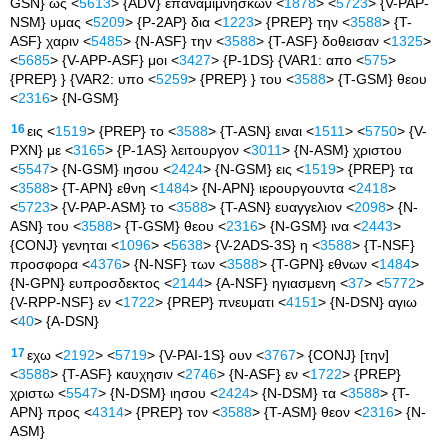
GSN} ως <
5613
> {ADV} επαναμιμνησκων <
1878
> <
5723
> {V-PAP-
NSM} υμας <
5209
> {P-2AP} δια <
1223
> {PREP} την <
3588
> {T-
ASF} χαριν <
5485
> {N-ASF} την <
3588
> {T-ASF} δοθεισαν <
1325
>
<
5685
> {V-APP-ASF} μοι <
3427
> {P-1DS} {VAR1: απο <
575
>
{PREP} } {VAR2: υπο <
5259
> {PREP} } του <
3588
> {T-GSM} θεου
<
2316
> {N-GSM}
16
εις <
1519
> {PREP} το <
3588
> {T-ASN} ειναι <
1511
> <
5750
> {V-
PXN} με <
3165
> {P-1AS} λειτουργον <
3011
> {N-ASM} χριστου
<
5547
> {N-GSM} ιησου <
2424
> {N-GSM} εις <
1519
> {PREP} τα
<
3588
> {T-APN} εθνη <
1484
> {N-APN} ιερουργουντα <
2418
>
<
5723
> {V-PAP-ASM} το <
3588
> {T-ASN} ευαγγελιον <
2098
> {N-
ASN} του <
3588
> {T-GSM} θεου <
2316
> {N-GSM} ινα <
2443
>
{CONJ} γενηται <
1096
> <
5638
> {V-2ADS-3S} η <
3588
> {T-NSF}
προσφορα <
4376
> {N-NSF} των <
3588
> {T-GPN} εθνων <
1484
>
{N-GPN} ευπροσδεκτος <
2144
> {A-NSF} ηγιασμενη <
37
> <
5772
>
{V-RPP-NSF} εν <
1722
> {PREP} πνευματι <
4151
> {N-DSN} αγιω
<
40
> {A-DSN}
17
εχω <
2192
> <
5719
> {V-PAI-1S} ουν <
3767
> {CONJ} [την]
<
3588
> {T-ASF} καυχησιν <
2746
> {N-ASF} εν <
1722
> {PREP}
χριστω <
5547
> {N-DSM} ιησου <
2424
> {N-DSM} τα <
3588
> {T-
APN} προς <
4314
> {PREP} τον <
3588
> {T-ASM} θεον <
2316
> {N-
ASM}