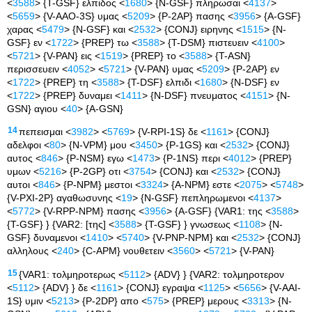
<
3588
> {T-GSF} ελπιδος <
1680
> {N-GSF} πληρωσαι <
4137
>
<
5659
> {V-AAO-3S} υμας <
5209
> {P-2AP} πασης <
3956
> {A-GSF}
χαρας <
5479
> {N-GSF} και <
2532
> {CONJ} ειρηνης <
1515
> {N-
GSF} εν <
1722
> {PREP} τω <
3588
> {T-DSM} πιστευειν <
4100
>
<
5721
> {V-PAN} εις <
1519
> {PREP} το <
3588
> {T-ASN}
περισσευειν <
4052
> <
5721
> {V-PAN} υμας <
5209
> {P-2AP} εν
<
1722
> {PREP} τη <
3588
> {T-DSF} ελπιδι <
1680
> {N-DSF} εν
<
1722
> {PREP} δυναμει <
1411
> {N-DSF} πνευματος <
4151
> {N-
GSN} αγιου <
40
> {A-GSN}
14
πεπεισμαι <
3982
> <
5769
> {V-RPI-1S} δε <
1161
> {CONJ}
αδελφοι <
80
> {N-VPM} μου <
3450
> {P-1GS} και <
2532
> {CONJ}
αυτος <
846
> {P-NSM} εγω <
1473
> {P-1NS} περι <
4012
> {PREP}
υμων <
5216
> {P-2GP} οτι <
3754
> {CONJ} και <
2532
> {CONJ}
αυτοι <
846
> {P-NPM} μεστοι <
3324
> {A-NPM} εστε <
2075
> <
5748
>
{V-PXI-2P} αγαθωσυνης <
19
> {N-GSF} πεπληρωμενοι <
4137
>
<
5772
> {V-RPP-NPM} πασης <
3956
> {A-GSF} {VAR1: της <
3588
>
{T-GSF} } {VAR2: [της] <
3588
> {T-GSF} } γνωσεως <
1108
> {N-
GSF} δυναμενοι <
1410
> <
5740
> {V-PNP-NPM} και <
2532
> {CONJ}
αλληλους <
240
> {C-APM} νουθετειν <
3560
> <
5721
> {V-PAN}
15
{VAR1: τολμηροτερως <
5112
> {ADV} } {VAR2: τολμηροτερον
<
5112
> {ADV} } δε <
1161
> {CONJ} εγραψα <
1125
> <
5656
> {V-AAI-
1S} υμιν <
5213
> {P-2DP} απο <
575
> {PREP} μερους <
3313
> {N-