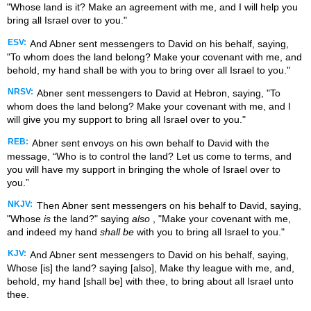
"Whose land is it? Make an agreement with me, and I will help you
bring all Israel over to you."
ESV:
And Abner sent messengers to David on his behalf, saying,
"To whom does the land belong? Make your covenant with me, and
behold, my hand shall be with you to bring over all Israel to you."
NRSV:
Abner sent messengers to David at Hebron, saying, "To
whom does the land belong? Make your covenant with me, and I
will give you my support to bring all Israel over to you."
REB:
Abner sent envoys on his own behalf to David with the
message, “Who is to control the land? Let us come to terms, and
you will have my support in bringing the whole of Israel over to
you.”
NKJV:
Then Abner sent messengers on his behalf to David, saying,
"Whose
is
the land?" saying
also
, "Make your covenant with me,
and indeed my hand
shall be
with you to bring all Israel to you."
KJV:
And Abner sent messengers to David on his behalf, saying,
Whose [is] the land? saying [also], Make thy league with me, and,
behold, my hand [shall be] with thee, to bring about all Israel unto
thee.