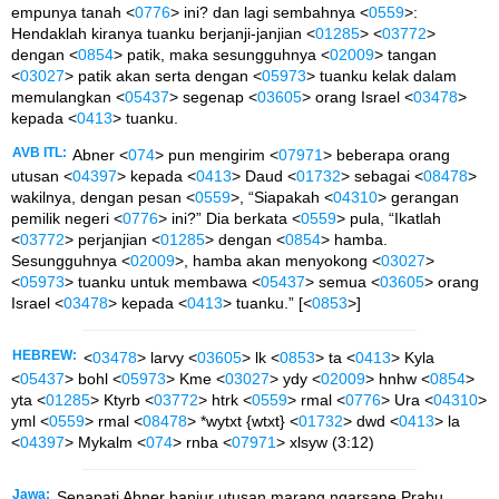
empunya tanah <
0776
> ini? dan lagi sembahnya <
0559
>:
Hendaklah kiranya tuanku berjanji-janjian <
01285
> <
03772
>
dengan <
0854
> patik, maka sesungguhnya <
02009
> tangan
<
03027
> patik akan serta dengan <
05973
> tuanku kelak dalam
memulangkan <
05437
> segenap <
03605
> orang Israel <
03478
>
kepada <
0413
> tuanku.
AVB ITL:
Abner <
074
> pun mengirim <
07971
> beberapa orang
utusan <
04397
> kepada <
0413
> Daud <
01732
> sebagai <
08478
>
wakilnya, dengan pesan <
0559
>, “Siapakah <
04310
> gerangan
pemilik negeri <
0776
> ini?” Dia berkata <
0559
> pula, “Ikatlah
<
03772
> perjanjian <
01285
> dengan <
0854
> hamba.
Sesungguhnya <
02009
>, hamba akan menyokong <
03027
>
<
05973
> tuanku untuk membawa <
05437
> semua <
03605
> orang
Israel <
03478
> kepada <
0413
> tuanku.” [<
0853
>]
HEBREW:
<
03478
> larvy <
03605
> lk <
0853
> ta <
0413
> Kyla
<
05437
> bohl <
05973
> Kme <
03027
> ydy <
02009
> hnhw <
0854
>
yta <
01285
> Ktyrb <
03772
> htrk <
0559
> rmal <
0776
> Ura <
04310
>
yml <
0559
> rmal <
08478
> *wytxt {wtxt} <
01732
> dwd <
0413
> la
<
04397
> Mykalm <
074
> rnba <
07971
> xlsyw (3:12)
Jawa:
Senapati Abner banjur utusan marang ngarsane Prabu