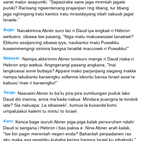
sarwi matur asapuniki: “Sapasirake sane jaga mrentah jagate
puniki? Rarisang ngwentenang prajanjian ring titiang, tur titiang
jaga ngiringang iratu kantos iratu mrasidayang nitah sakuub jagat
Israele.”
Bugis:
Nanakirinna Abnér suro lao ri Daud iya engkaé ri Hébron
wettuéro, sibawa tiwi paseng, "Niga matu makuwasaiwi tanaéwé?
Ebbuno assijancing sibawa iyya, naubantui matu Puwakku
kuwammengngi sininna bangsa Israélié maccowéi ri Puwakku!"
Makasar:
Nampa akkirimmi Abner tunisuro mange ri Daud niaka ri
Hebron anjo wattua. Angngerangi pasang angkana, "Inai
langkoasai anne buttaya? Appare’mako parjanjiang siagang inakke
nampa lakubantu karaengku sollanna sikontu bansa Israel asse’re
kabusu’ mae ri karaengku!"
Toraja:
Nasuami Abner tu ba’tu pira-pira sumbungan puduk lako
Daud dio inanna, anna ma’kada nakua: Mindara puangna te tondok
iate? Sia nakuapa: La sibasseki’, kumua la kusande’komi
umpalulakoi kalemi tu mintu’ to Israel.
Karo:
Kenca bage isuruh Abner piga-piga kalak persuruhen ndahi
Daud si sangana i Hebron i bas paksa e. Nina Abner arah kalak,
"Ise kin pagin merentah negeri enda? Bahanlah perpadanen ras
aku maka asa gegehku kubaba kerina bangsa Israel ku pihakndu."