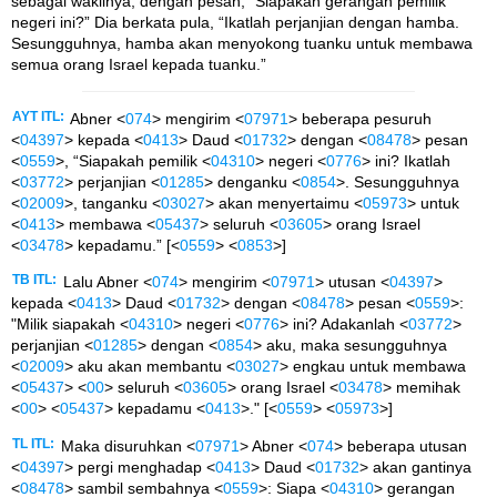
sebagai wakilnya, dengan pesan, “Siapakah gerangan pemilik
negeri ini?” Dia berkata pula, “Ikatlah perjanjian dengan hamba.
Sesungguhnya, hamba akan menyokong tuanku untuk membawa
semua orang Israel kepada tuanku.”
AYT ITL:
Abner <
074
> mengirim <
07971
> beberapa pesuruh
<
04397
> kepada <
0413
> Daud <
01732
> dengan <
08478
> pesan
<
0559
>, “Siapakah pemilik <
04310
> negeri <
0776
> ini? Ikatlah
<
03772
> perjanjian <
01285
> denganku <
0854
>. Sesungguhnya
<
02009
>, tanganku <
03027
> akan menyertaimu <
05973
> untuk
<
0413
> membawa <
05437
> seluruh <
03605
> orang Israel
<
03478
> kepadamu.” [<
0559
> <
0853
>]
TB ITL:
Lalu Abner <
074
> mengirim <
07971
> utusan <
04397
>
kepada <
0413
> Daud <
01732
> dengan <
08478
> pesan <
0559
>:
"Milik siapakah <
04310
> negeri <
0776
> ini? Adakanlah <
03772
>
perjanjian <
01285
> dengan <
0854
> aku, maka sesungguhnya
<
02009
> aku akan membantu <
03027
> engkau untuk membawa
<
05437
> <
00
> seluruh <
03605
> orang Israel <
03478
> memihak
<
00
> <
05437
> kepadamu <
0413
>." [<
0559
> <
05973
>]
TL ITL:
Maka disuruhkan <
07971
> Abner <
074
> beberapa utusan
<
04397
> pergi menghadap <
0413
> Daud <
01732
> akan gantinya
<
08478
> sambil sembahnya <
0559
>: Siapa <
04310
> gerangan