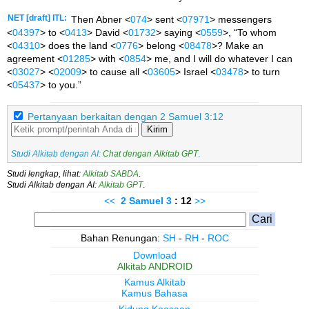
NET [draft] ITL:
Then Abner <
074
> sent <
07971
> messengers
<
04397
> to <
0413
> David <
01732
> saying <
0559
>, “To whom
<
04310
> does the land <
0776
> belong <
08478
>? Make an
agreement <
01285
> with <
0854
> me, and I will do whatever I can
<
03027
> <
02009
> to cause all <
03605
> Israel <
03478
> to turn
<
05437
> to you.”
Pertanyaan berkaitan dengan 2 Samuel 3:12
Kirim
Studi Alkitab dengan AI:
Chat dengan Alkitab GPT
.
Studi lengkap, lihat:
Alkitab SABDA
.
Studi Alkitab dengan AI:
Alkitab GPT
.
<<
2 Samuel
3
: 12
>>
Bahan Renungan:
SH
-
RH
-
ROC
Download
Alkitab ANDROID
Kamus Alkitab
Kamus Bahasa
Kidung Keesaan