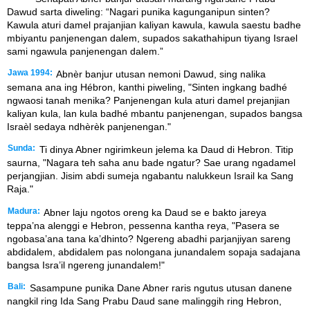
Dawud sarta diweling: “Nagari punika kagunganipun sinten?
Kawula aturi damel prajanjian kaliyan kawula, kawula saestu badhe
mbiyantu panjenengan dalem, supados sakathahipun tiyang Israel
sami ngawula panjenengan dalem.”
Jawa 1994:
Abnèr banjur utusan nemoni Dawud, sing nalika
semana ana ing Hébron, kanthi piweling, "Sinten ingkang badhé
ngwaosi tanah menika? Panjenengan kula aturi damel prejanjian
kaliyan kula, lan kula badhé mbantu panjenengan, supados bangsa
Israèl sedaya ndhèrèk panjenengan."
Sunda:
Ti dinya Abner ngirimkeun jelema ka Daud di Hebron. Titip
saurna, "Nagara teh saha anu bade ngatur? Sae urang ngadamel
perjangjian. Jisim abdi sumeja ngabantu nalukkeun Israil ka Sang
Raja."
Madura:
Abner laju ngotos oreng ka Daud se e bakto jareya
teppa’na alenggi e Hebron, pessenna kantha reya, "Pasera se
ngobasa’ana tana ka’dhinto? Ngereng abadhi parjanjiyan sareng
abdidalem, abdidalem pas nolongana junandalem sopaja sadajana
bangsa Isra’il ngereng junandalem!"
Bali:
Sasampune punika Dane Abner raris ngutus utusan danene
nangkil ring Ida Sang Prabu Daud sane malinggih ring Hebron,