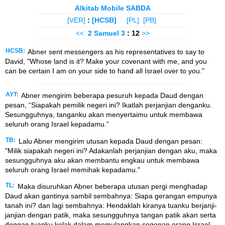
Alkitab Mobile SABDA
[VER]
:
[HCSB]
[PL]
[PB]
<<
2 Samuel
3
: 12
>>
HCSB:
Abner sent messengers as his representatives to say to
David, "Whose land is it? Make your covenant with me, and you
can be certain I am on your side to hand all Israel over to you."
AYT:
Abner mengirim beberapa pesuruh kepada Daud dengan
pesan, “Siapakah pemilik negeri ini? Ikatlah perjanjian denganku.
Sesungguhnya, tanganku akan menyertaimu untuk membawa
seluruh orang Israel kepadamu.”
TB:
Lalu Abner mengirim utusan kepada Daud dengan pesan:
"Milik siapakah negeri ini? Adakanlah perjanjian dengan aku, maka
sesungguhnya aku akan membantu engkau untuk membawa
seluruh orang Israel memihak kepadamu."
TL:
Maka disuruhkan Abner beberapa utusan pergi menghadap
Daud akan gantinya sambil sembahnya: Siapa gerangan empunya
tanah ini? dan lagi sembahnya: Hendaklah kiranya tuanku berjanji-
janjian dengan patik, maka sesungguhnya tangan patik akan serta
dengan tuanku kelak dalam memulangkan segenap orang Israel