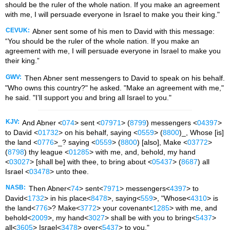
should be the ruler of the whole nation. If you make an agreement
with me, I will persuade everyone in Israel to make you their king."
CEVUK:
Abner sent some of his men to David with this message:
“You should be the ruler of the whole nation. If you make an
agreement with me, I will persuade everyone in Israel to make you
their king.”
GWV:
Then Abner sent messengers to David to speak on his behalf.
"Who owns this country?" he asked. "Make an agreement with me,"
he said. "I’ll support you and bring all Israel to you."
KJV:
And Abner <
074
> sent <
07971
> (
8799
) messengers <
04397
>
to David <
01732
> on his behalf, saying <
0559
> (
8800
)_, Whose [is]
the land <
0776
>_? saying <
0559
> (
8800
) [also], Make <
03772
>
(
8798
) thy league <
01285
> with me, and, behold, my hand
<
03027
> [shall be] with thee, to bring about <
05437
> (
8687
) all
Israel <
03478
> unto thee.
NASB:
Then Abner<
74
> sent<
7971
> messengers<
4397
> to
David<
1732
> in his place<
8478
>, saying<
559
>, "Whose<
4310
> is
the land<
776
>? Make<
3772
> your covenant<
1285
> with me, and
behold<
2009
>, my hand<
3027
> shall be with you to bring<
5437
>
all<
3605
> Israel<
3478
> over<
5437
> to you."