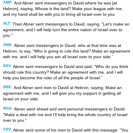
AMP:
And Abner sent messengers to David where he was [at
Hebron], saying, Whose is the land? Make your league with me,
and my hand shall be with you to bring all Israel over to you.
NLT:
Then Abner sent messengers to David, saying, "Let’s make an
agreement, and I will help turn the entire nation of Israel over to
you."
GNB:
Abner sent messengers to David, who at that time was at
Hebron, to say, “Who is going to rule this land? Make an agreement
with me, and I will help you win all Israel over to your side.”
ERV:
Abner sent messengers to David and said, “Who do you think
should rule this country? Make an agreement with me, and I will
help you become the ruler of all the people of Israel.”
BBE:
And Abner sent men to David at Hebron, saying, Make an
agreement with me, and I will give you my support in getting all
Israel on your side.
MSG:
Abner went ahead and sent personal messengers to David:
"Make a deal with me and I'll help bring the whole country of Israel
over to you."
CEV:
Abner sent some of his men to David with this message: "You