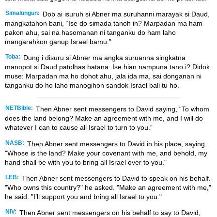
Simalungun:
Dob ai isuruh si Abner ma suruhanni marayak si Daud,
mangkatahon bani, “Ise do simada tanoh in? Marpadan ma ham
pakon ahu, sai na hasomanan ni tanganku do ham laho
mangarahkon ganup Israel bamu.”
Toba:
Dung i disuru si Abner ma angka suruanna singkatna
manopot si Daud patolhas hatana: Ise hian nampuna tano i? Didok
muse: Marpadan ma ho dohot ahu, jala ida ma, sai donganan ni
tanganku do ho laho manogihon sandok Israel bali tu ho.
NETBible:
Then Abner sent messengers to David saying, “To whom
does the land belong? Make an agreement with me, and I will do
whatever I can to cause all Israel to turn to you.”
NASB:
Then Abner sent messengers to David in his place, saying,
"Whose is the land? Make your covenant with me, and behold, my
hand shall be with you to bring all Israel over to you."
LEB:
Then Abner sent messengers to David to speak on his behalf.
"Who owns this country?" he asked. "Make an agreement with me,"
he said. "I’ll support you and bring all Israel to you."
NIV:
Then Abner sent messengers on his behalf to say to David,