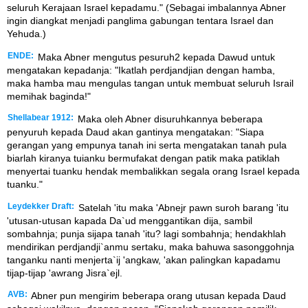
seluruh Kerajaan Israel kepadamu." (Sebagai imbalannya Abner
ingin diangkat menjadi panglima gabungan tentara Israel dan
Yehuda.)
ENDE:
Maka Abner mengutus pesuruh2 kepada Dawud untuk
mengatakan kepadanja: "Ikatlah perdjandjian dengan hamba,
maka hamba mau mengulas tangan untuk membuat seluruh Israil
memihak baginda!"
Shellabear 1912:
Maka oleh Abner disuruhkannya beberapa
penyuruh kepada Daud akan gantinya mengatakan: "Siapa
gerangan yang empunya tanah ini serta mengatakan tanah pula
biarlah kiranya tuianku bermufakat dengan patik maka patiklah
menyertai tuanku hendak membalikkan segala orang Israel kepada
tuanku."
Leydekker Draft:
Satelah 'itu maka 'Abnejr pawn suroh barang 'itu
'utusan-utusan kapada Da`ud menggantikan dija, sambil
sombahnja; punja sijapa tanah 'itu? lagi sombahnja; hendakhlah
mendirikan perdjandji`anmu sertaku, maka bahuwa sasonggohnja
tanganku nanti menjerta`ij 'angkaw, 'akan palingkan kapadamu
tijap-tijap 'awrang Jisra`ejl.
AVB:
Abner pun mengirim beberapa orang utusan kepada Daud