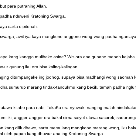
t para putraning Allah.
 padha nduweni Kratoning Swarga.
ya sarta dipitenah.
swarga, awit iya kaya mangkono anggone wong-wong padha nganiaya
e, apa kang kanggo mulihake asine? Wis ora ana gunane maneh kajaba 
ur gunung iku ora bisa kaling-kalingan.
anging ditumpangake ing jodhog, supaya bisa madhangi wong saomah 
dha sumurup marang tindak-tandukmu kang becik, temah padha nglu
 utawa kitabe para nabi. TekaKu ora nyuwak, nanging malah nindakake
umi iki, angger-angger ora bakal sirna saiyot utawa sacorek, sadurung
yan kang cilik dhewe, sarta memulang mangkono marang wong, iku bak
al oleh papan kang dhuwur ana ing Kratoning Swarga.