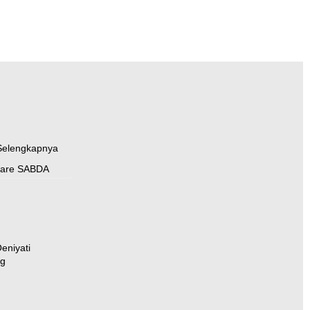
elengkapnya
hare SABDA
eniyati
rg