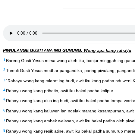
PIWULANGE GUSTI ANA ING GUNUNG; Wong apa kang rahayu
1
Bareng Gusti Yesus mirsa wong akeh iku, banjur minggah ing gunu
2
Tumuli Gusti Yesus medhar pangandika, paring piwulang, pangand
3
“Rahayu wong kang mlarat ing budi, awit iku kang padha nduweni K
4
Rahayu wong kang prihatin, awit iku bakal padha kalipur.
5
Rahayu wong kang alus ing budi, awit iku bakal padha tampa waris
6
Rahayu wong kang kaluwen lan ngelak marang kasampurnan, awit 
7
Rahayu wong kang ambek welasan, awit iku bakal padha oleh piwel
8
Rahayu wong kang resik atine, awit iku bakal padha sumurup maran