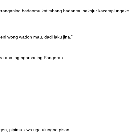
g peranganing badanmu katimbang badanmu sakojur kacemplungake
beni wong wadon mau, dadi laku jina.”
ra ana ing ngarsaning Pangeran.
en, pipimu kiwa uga ulungna pisan.