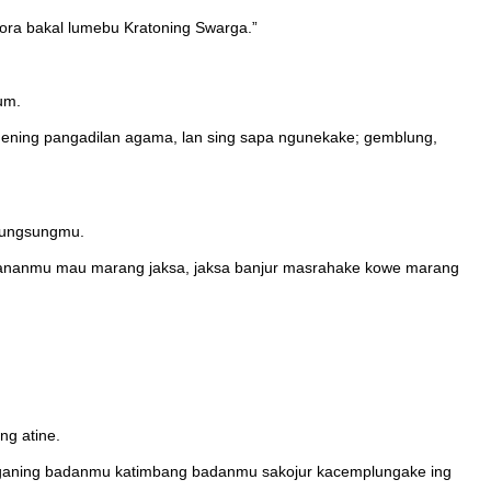
ora bakal lumebu Kratoning Swarga.”
um.
dening pangadilan agama, lan sing sapa ngunekake; gemblung,
isungsungmu.
awananmu mau marang jaksa, jaksa banjur masrahake kowe marang
ng atine.
ranganing badanmu katimbang badanmu sakojur kacemplungake ing