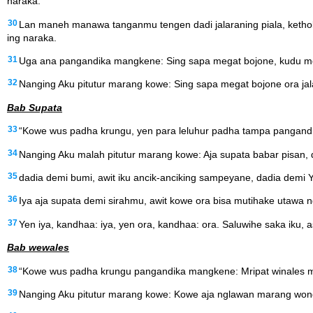
naraka.
30
Lan maneh manawa tanganmu tengen dadi jalaraning piala, keth
ing naraka.
31
Uga ana pangandika mangkene: Sing sapa megat bojone, kudu me
32
Nanging Aku pitutur marang kowe: Sing sapa megat bojone ora jala
Bab Supata
33
“Kowe wus padha krungu, yen para leluhur padha tampa pangandi
34
Nanging Aku malah pitutur marang kowe: Aja supata babar pisan, 
35
dadia demi bumi, awit iku ancik-anciking sampeyane, dadia demi 
36
Iya aja supata demi sirahmu, awit kowe ora bisa mutihake utawa
37
Yen iya, kandhaa: iya, yen ora, kandhaa: ora. Saluwihe saka iku, 
Bab wewales
38
“Kowe wus padha krungu pangandika mangkene: Mripat winales mri
39
Nanging Aku pitutur marang kowe: Kowe aja nglawan marang wong