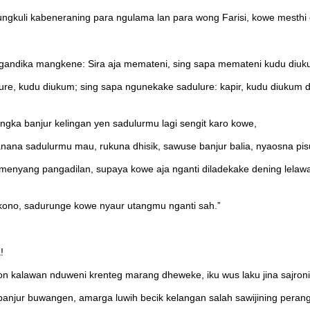
uli kabeneraning para ngulama lan para wong Farisi, kowe mesthi 
gandika mangkene: Sira aja memateni, sing sapa memateni kudu diuk
re, kudu diukum; sing sapa ngunekake sadulure: kapir, kudu diukum 
 banjur kelingan yen sadulurmu lagi sengit karo kowe,
anana sadulurmu mau, rukuna dhisik, sawuse banjur balia, nyaosna p
 menyang pangadilan, supaya kowe aja nganti diladekake dening lel
kono, sadurunge kowe nyaur utangmu nganti sah.”
!
 kalawan nduweni krenteg marang dheweke, iku wus laku jina sajroni
 banjur buwangen, amarga luwih becik kelangan salah sawijining pe