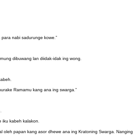
 para nabi sadurunge kowe.”
mung dibuwang lan diidak-idak ing wong.
kabeh.
hurake Ramamu kang ana ing swarga.”
.
e iku kabeh kalakon.
al oleh papan kang asor dhewe ana ing Kratoning Swarga. Nanging