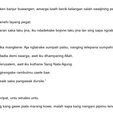
oken banjur buwangen, amarga luwih becik kelangan salah sawijinin
nehi layang pegat.
ran saka laku jina, iku ndadekake bojone laku jina lan sing sapa ngra
ka mangkene: Aja nglairake sumpah palsu, nanging tetepana sumpahi
dadia demi swarga, awit iku dhamparing Allah,
Yerusalem, awit iku kuthane Sang Nata Agung.
 ngirengake rambutmu saele bae.
asale saka pangawak dursila.”
pat, untu winales untu.
 kang gawe piala marang kowe, malah sapa kang nangani pipimu teng