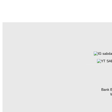
sabda
SAB
Bank B