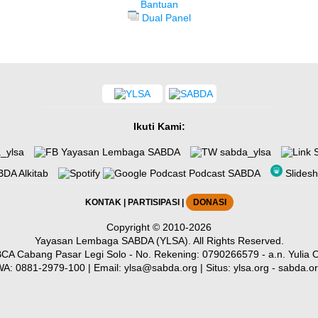
Bantuan
Dual Panel
Ikuti Kami:
_ylsa
Yayasan Lembaga SABDA
sabda_ylsa
S
DA Alkitab
Podcast SABDA
Slides
KONTAK
|
PARTISIPASI
|
DONASI
Copyright
© 2010-2026
Yayasan Lembaga SABDA (YLSA).
All Rights Reserved.
CA Cabang Pasar Legi Solo - No. Rekening: 0790266579 - a.n. Yulia O
WA:
0881-2979-100
| Email:
ylsa@sabda.org
| Situs:
ylsa.org
-
sabda.o