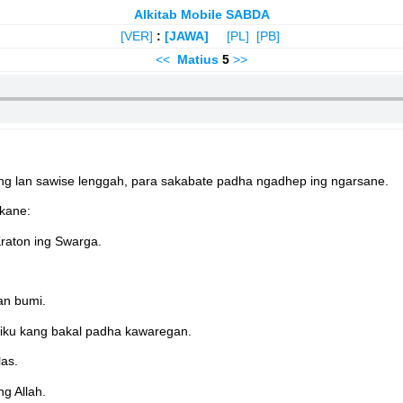
Alkitab Mobile SABDA
[VER]
:
[JAWA]
[PL]
[PB]
<<
Matius
5
>>
ng lan sawise lenggah, para sakabate padha ngadhep ing ngarsane.
ikane:
raton ing Swarga.
an bumi.
iku kang bakal padha kawaregan.
as.
g Allah.