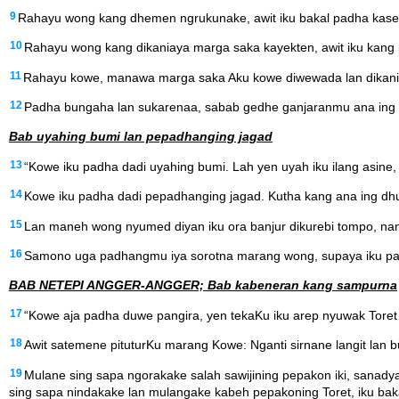
9
Rahayu wong kang dhemen ngrukunake, awit iku bakal padha kasebu
10
Rahayu wong kang dikaniaya marga saka kayekten, awit iku kang
11
Rahayu kowe, manawa marga saka Aku kowe diwewada lan dikania
12
Padha bungaha lan sukarenaa, sabab gedhe ganjaranmu ana ing 
Bab uyahing bumi lan pepadhanging jagad
13
“Kowe iku padha dadi uyahing bumi. Lah yen uyah iku ilang asin
14
Kowe iku padha dadi pepadhanging jagad. Kutha kang ana ing dhuw
15
Lan maneh wong nyumed diyan iku ora banjur dikurebi tompo, n
16
Samono uga padhangmu iya sorotna marang wong, supaya iku pa
BAB NETEPI ANGGER-ANGGER; Bab kabeneran kang sampurna
17
“Kowe aja padha duwe pangira, yen tekaKu iku arep nyuwak Toret
18
Awit satemene pituturKu marang Kowe: Nganti sirnane langit lan b
19
Mulane sing sapa ngorakake salah sawijining pepakon iki, sanad
sing sapa nindakake lan mulangake kabeh pepakoning Toret, iku bak