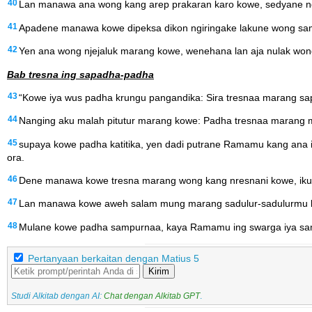
40
Lan manawa ana wong kang arep prakaran karo kowe, sedyane n
41
Apadene manawa kowe dipeksa dikon ngiringake lakune wong samil,
42
Yen ana wong njejaluk marang kowe, wenehana lan aja nulak wo
Bab tresna ing sapadha-padha
43
“Kowe iya wus padha krungu pangandika: Sira tresnaa marang sa
44
Nanging aku malah pitutur marang kowe: Padha tresnaa marang
45
supaya kowe padha katitika, yen dadi putrane Ramamu kang ana 
ora.
46
Dene manawa kowe tresna marang wong kang nresnani kowe, iku 
47
Lan manawa kowe aweh salam mung marang sadulur-sadulurmu ba
48
Mulane kowe padha sampurnaa, kaya Ramamu ing swarga iya sa
Pertanyaan berkaitan dengan Matius 5
Kirim
Studi Alkitab dengan AI:
Chat dengan Alkitab GPT
.