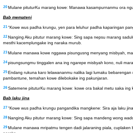
20
Mulane pituturKu marang kowe: Manawa kasampurnanmu ora ngungk
Bab memateni
21
“Kowe wus padha krungu, yen para leluhur padha kaparingan pan
22
Nanging Aku pitutur marang kowe: Sing sapa nepsu marang sadulu
mesthi kacemplungake ing naraka murub.
23
Mulane manawa kowe nggawa pisungusng menyang misbyah, mangka
24
pisungsungmu tinggalen ana ing ngarepe misbyah kono, nuli mar
25
Endang rukuna karo lelawananmu nalika lagi lumaku bebarengan
pambantune, temahan kowe dilebokake ing pakunjaran.
26
Satemene pituturKu marang kowe: kowe ora bakal metu saka ing 
Bab laku jina
27
“Kowe wus padha krungu pangandika mangkene: Sira aja laku jina
28
Nanging Aku pitutur marang kowe: Sing sapa mandeng wong wadon
29
Mulane manawa mripatmu tengen dadi jalaraning piala, cuplaken