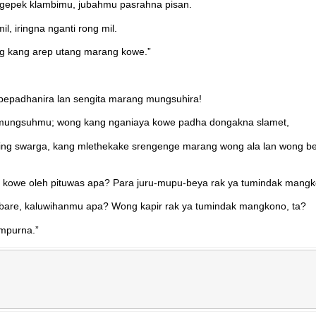
gepek klambimu, jubahmu pasrahna pisan.
 iringna nganti rong mil.
ng kang arep utang marang kowe.”
pepadhanira lan sengita marang mungsuhira!
 mungsuhmu; wong kang nganiaya kowe padha dongakna slamet,
ing swarga, kang mlethekake srengenge marang wong ala lan wong be
kowe oleh pituwas apa? Para juru-mupu-beya rak ya tumindak mangk
re, kaluwihanmu apa? Wong kapir rak ya tumindak mangkono, ta?
mpurna.”