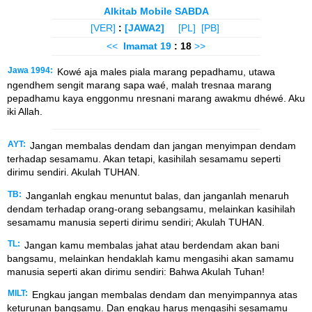
Alkitab Mobile SABDA
[VER]
:
[JAWA2]
[PL]
[PB]
<<
Imamat
19
: 18
>>
Jawa 1994:
Kowé aja males piala marang pepadhamu, utawa
ngendhem sengit marang sapa waé, malah tresnaa marang
pepadhamu kaya enggonmu nresnani marang awakmu dhéwé. Aku
iki Allah.
AYT:
Jangan membalas dendam dan jangan menyimpan dendam
terhadap sesamamu. Akan tetapi, kasihilah sesamamu seperti
dirimu sendiri. Akulah TUHAN.
TB:
Janganlah engkau menuntut balas, dan janganlah menaruh
dendam terhadap orang-orang sebangsamu, melainkan kasihilah
sesamamu manusia seperti dirimu sendiri; Akulah TUHAN.
TL:
Jangan kamu membalas jahat atau berdendam akan bani
bangsamu, melainkan hendaklah kamu mengasihi akan samamu
manusia seperti akan dirimu sendiri: Bahwa Akulah Tuhan!
MILT:
Engkau jangan membalas dendam dan menyimpannya atas
keturunan bangsamu. Dan engkau harus mengasihi sesamamu