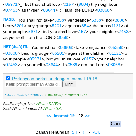
<
05971
>_, but thou shalt love <
0157
> (
8804
) thy neighbour
<
07453
> as thyself <
03644
>_: I [am] the LORD <
03068
>_.
NASB:
'You shall not take<
5358
> vengeance<
5358
>, nor<
3808
>
bear<
5201
> any grudge<
5201
> against<
854
> the sons<
1121
> of
your people<
5971
>, but you shall love<
157
> your neighbor<
7453
>
as yourself; I am the LORD<
3068
>.
NET [draft] ITL:
You must not <
03808
> take vengeance <
05358
> or
<
03808
> bear a grudge <
05201
> against the children <
01121
> of
your people <
05971
>, but you must love <
0157
> your neighbor
<
07453
> as yourself <
03644
>. I <
0589
> am the Lord <
03068
>.
Pertanyaan berkaitan dengan Imamat 19:18
Kirim
Studi Alkitab dengan AI:
Chat dengan Alkitab GPT
.
Studi lengkap, lihat:
Alkitab SABDA
.
Studi Alkitab dengan AI:
Alkitab GPT
.
<<
Imamat
19
: 18
>>
Bahan Renungan:
SH
-
RH
-
ROC