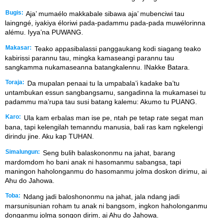
Bugis:
Aja’ mumaélo makkabale sibawa aja’ mubenciwi tau
laingngé, iyakiya éloriwi pada-padammu pada-pada muwélorinna
alému. Iyya’na PUWANG.
Makasar:
Teako appasibalassi panggaukang kodi siagang teako
kabirissi parannu tau, mingka kamaseangi parannu tau
sangkamma nukamaseanna batangkalennu. INakke Batara.
Toraja:
Da mupalan penaai tu la umpabala’i kadake ba’tu
untambukan essun sangbangsamu, sangadinna la mukamasei tu
padammu ma’rupa tau susi batang kalemu: Akumo tu PUANG.
Karo:
Ula kam erbalas man ise pe, ntah pe tetap rate segat man
bana, tapi kelengilah temanndu manusia, bali ras kam ngkelengi
dirindu jine. Aku kap TUHAN.
Simalungun:
Seng bulih balaskononmu na jahat, barang
mardomdom ho bani anak ni hasomanmu sabangsa, tapi
maningon haholonganmu do hasomanmu jolma doskon dirimu, ai
Ahu do Jahowa.
Toba:
Ndang jadi baloshononmu na jahat, jala ndang jadi
marsunisunian roham tu anak ni bangsom, ingkon haholonganmu
donganmu jolma songon dirim, ai Ahu do Jahowa.