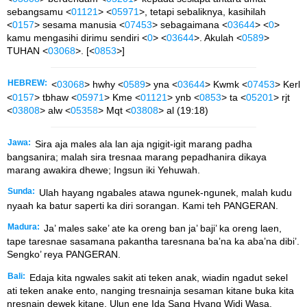
sebangsamu <
01121
> <
05971
>, tetapi sebaliknya, kasihilah
<
0157
> sesama manusia <
07453
> sebagaimana <
03644
> <
0
>
kamu mengasihi dirimu sendiri <
0
> <
03644
>. Akulah <
0589
>
TUHAN <
03068
>. [<
0853
>]
HEBREW:
<
03068
> hwhy <
0589
> yna <
03644
> Kwmk <
07453
> Kerl
<
0157
> tbhaw <
05971
> Kme <
01121
> ynb <
0853
> ta <
05201
> rjt
<
03808
> alw <
05358
> Mqt <
03808
> al (19:18)
Jawa:
Sira aja males ala lan aja ngigit-igit marang padha
bangsanira; malah sira tresnaa marang pepadhanira dikaya
marang awakira dhewe; Ingsun iki Yehuwah.
Sunda:
Ulah hayang ngabales atawa ngunek-ngunek, malah kudu
nyaah ka batur saperti ka diri sorangan. Kami teh PANGERAN.
Madura:
Ja’ males sake’ ate ka oreng ban ja’ baji’ ka oreng laen,
tape taresnae sasamana pakantha taresnana ba’na ka aba’na dibi’.
Sengko’ reya PANGERAN.
Bali:
Edaja kita ngwales sakit ati teken anak, wiadin ngadut sekel
ati teken anake ento, nanging tresnainja sesaman kitane buka kita
nresnain dewek kitane. Ulun ene Ida Sang Hyang Widi Wasa.