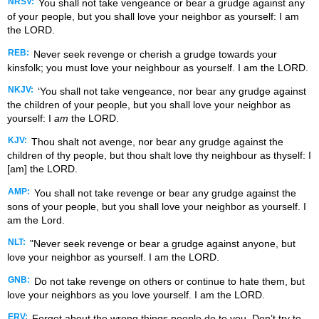
NRSV:
You shall not take vengeance or bear a grudge against any
of your people, but you shall love your neighbor as yourself: I am
the LORD.
REB:
Never seek revenge or cherish a grudge towards your
kinsfolk; you must love your neighbour as yourself. I am the LORD.
NKJV:
‘You shall not take vengeance, nor bear any grudge against
the children of your people, but you shall love your neighbor as
yourself: I
am
the LORD.
KJV:
Thou shalt not avenge, nor bear any grudge against the
children of thy people, but thou shalt love thy neighbour as thyself: I
[am] the LORD.
AMP:
You shall not take revenge or bear any grudge against the
sons of your people, but you shall love your neighbor as yourself. I
am the Lord.
NLT:
"Never seek revenge or bear a grudge against anyone, but
love your neighbor as yourself. I am the LORD.
GNB:
Do not take revenge on others or continue to hate them, but
love your neighbors as you love yourself. I am the LORD.
ERV:
Forget about the wrong things people do to you. Don’t try to