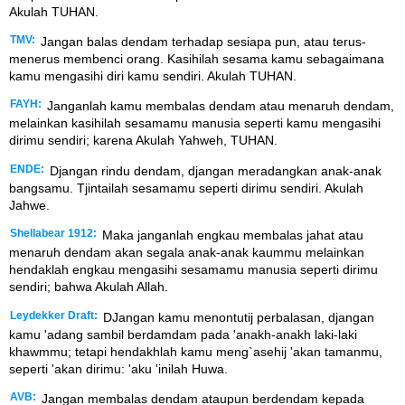
Akulah TUHAN.
TMV:
Jangan balas dendam terhadap sesiapa pun, atau terus-
menerus membenci orang. Kasihilah sesama kamu sebagaimana
kamu mengasihi diri kamu sendiri. Akulah TUHAN.
FAYH:
Janganlah kamu membalas dendam atau menaruh dendam,
melainkan kasihilah sesamamu manusia seperti kamu mengasihi
dirimu sendiri; karena Akulah Yahweh, TUHAN.
ENDE:
Djangan rindu dendam, djangan meradangkan anak-anak
bangsamu. Tjintailah sesamamu seperti dirimu sendiri. Akulah
Jahwe.
Shellabear 1912:
Maka janganlah engkau membalas jahat atau
menaruh dendam akan segala anak-anak kaummu melainkan
hendaklah engkau mengasihi sesamamu manusia seperti dirimu
sendiri; bahwa Akulah Allah.
Leydekker Draft:
DJangan kamu menontutij perbalasan, djangan
kamu 'adang sambil berdamdam pada 'anakh-anakh laki-laki
khawmmu; tetapi hendakhlah kamu meng`asehij 'akan tamanmu,
seperti 'akan dirimu: 'aku 'inilah Huwa.
AVB:
Jangan membalas dendam ataupun berdendam kepada