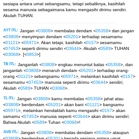
sesiapa antara umat sebangsamu, tetapi sebaliknya, kasihilah
sesama manusia sebagaimana kamu mengasihi dirimu sendiri.
Akulah TUHAN.
AYT ITL:
Jangan <
03808
> membalas dendam <
05358
> dan jangan
<
03808
> menyimpan dendam <
05201
> terhadap sesamamu
<
01121
> <
05971
>. Akan tetapi, kasihilah <
0157
> sesamamu
<
07453
> seperti dirimu sendiri <
03644
>. Akulah <
0589
> TUHAN
<
03068
>. [<
0853
>]
TB ITL:
Janganlah <
03808
> engkau menuntut balas <
05358
>, dan
janganlah <
03808
> menaruh dendam <
05201
> terhadap orang-
orang <
01121
> sebangsamu <
05971
>, melainkan kasihilah <
0157
>
sesamamu <
07453
> manusia seperti dirimu <
03644
> sendiri;
Akulah <
0589
> TUHAN <
03068
>.
TL ITL:
Jangan <
03808
> kamu membalas <
05358
> jahat atau
<
03808
> berdendam <
05201
> akan bani <
01121
> bangsamu
<
05971
>, melainkan hendaklah kamu mengasihi <
0157
> akan
samamu <
07453
> manusia seperti <
03644
> akan dirimu sendiri:
Bahwa Akulah <
0589
> Tuhan <
03068
>!
AVB ITL:
Jangan <
03808
> membalas dendam <
05358
> ataupun
<
03808
> berdendam <
05201
> kepada sesiapa antara umat