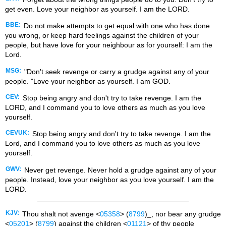
get even. Love your neighbor as yourself. I am the LORD.
BBE:
Do not make attempts to get equal with one who has done
you wrong, or keep hard feelings against the children of your
people, but have love for your neighbour as for yourself: I am the
Lord.
MSG:
"Don't seek revenge or carry a grudge against any of your
people. "Love your neighbor as yourself. I am GOD.
CEV:
Stop being angry and don't try to take revenge. I am the
LORD, and I command you to love others as much as you love
yourself.
CEVUK:
Stop being angry and don't try to take revenge. I am the
Lord, and I command you to love others as much as you love
yourself.
GWV:
Never get revenge. Never hold a grudge against any of your
people. Instead, love your neighbor as you love yourself. I am the
LORD.
KJV:
Thou shalt not avenge <
05358
> (
8799
)_, nor bear any grudge
<
05201
> (
8799
) against the children <
01121
> of thy people