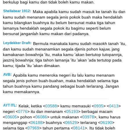
berkulup bagi kamu dan tidak boleh kamu makan.
Shellabear 1912:
Maka apabila kamu sudah masuk ke tanah itu dan
kamu sudah menanam segala jenis pokok buah maka hendaklah
kamu bilangkan buahnya itu belum bersunat maka tiga tahun
lamanya hendaklah segala pokok itu bagimu seperti belum
bersunat janganlah kamu makan dari padanya.
Leydekker Draft:
Bermula manakala kamu sudah masokh tanah 'itu,
dan kamu sudah menanamkan segala djenis pohon kajuw, jang
kamakanan bowahnja 'itu, maka kamu 'akan bertutop tutopannja,
jasznij bowahnja: tiga tahon lamanja 'itu 'akan 'ada tertutop pada
kamu; tijada 'itu 'akan dimakan.
AVB:
Apabila kamu meneroka negeri itu lalu kamu menanam
segala jenis pohon buah-buahan, maka hendaklah selama tiga
tahun buahnya kamu pandang sebagai buah terlarang. Jangan
kamu memakannya.
AYT ITL:
Kelak, ketika <
03588
> kamu memasuki <
0935
> <
0413
>
negeri <
0776
> itu dan menanam <
05193
> berbagai macam
<
03605
> pohon <
06086
> untuk makanan <
03978
>, kamu harus
menganggap <
06188
> buahnya <
06529
> terlarang <
06190
>
selama tiga <
07969
> tahun pertama <
08141
>. Itu tidak boleh