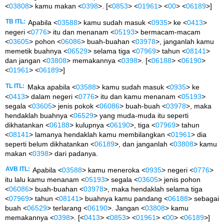
<
03808
> kamu makan <
0398
>. [<
0853
> <
01961
> <
00
> <
06189
>]
TB ITL:
Apabila <
03588
> kamu sudah masuk <
0935
> ke <
0413
>
negeri <
0776
> itu dan menanam <
05193
> bermacam-macam
<
03605
> pohon <
06086
> buah-buahan <
03978
>, janganlah kamu
memetik buahnya <
06529
> selama tiga <
07969
> tahun <
08141
>
dan jangan <
03808
> memakannya <
0398
>. [<
06188
> <
06190
>
<
01961
> <
06189
>]
TL ITL:
Maka apabila <
03588
> kamu sudah masuk <
0935
> ke
<
0413
> dalam negeri <
0776
> itu dan kamu menanam <
05193
>
segala <
03605
> jenis pokok <
06086
> buah-buah <
03978
>, maka
hendaklah buahnya <
06529
> yang muda-muda itu seperti
dikhatankan <
06188
> kulupnya <
06190
>, tiga <
07969
> tahun
<
08141
> lamanya hendaklah kamu membilangkan <
01961
> dia
seperti belum dikhatankan <
06189
>, dan janganlah <
03808
> kamu
makan <
0398
> dari padanya.
AVB ITL:
Apabila <
03588
> kamu meneroka <
0935
> negeri <
0776
>
itu lalu kamu menanam <
05193
> segala <
03605
> jenis pohon
<
06086
> buah-buahan <
03978
>, maka hendaklah selama tiga
<
07969
> tahun <
08141
> buahnya kamu pandang <
06188
> sebagai
buah <
06529
> terlarang <
06190
>. Jangan <
03808
> kamu
memakannya <
0398
>. [<
0413
> <
0853
> <
01961
> <
00
> <
06189
>]