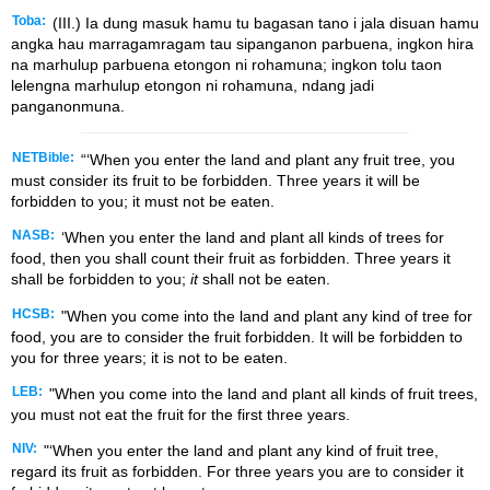
Toba:
(III.) Ia dung masuk hamu tu bagasan tano i jala disuan hamu
angka hau marragamragam tau sipanganon parbuena, ingkon hira
na marhulup parbuena etongon ni rohamuna; ingkon tolu taon
lelengna marhulup etongon ni rohamuna, ndang jadi
panganonmuna.
NETBible:
“‘When you enter the land and plant any fruit tree, you
must consider its fruit to be forbidden. Three years it will be
forbidden to you; it must not be eaten.
NASB:
‘When you enter the land and plant all kinds of trees for
food, then you shall count their fruit as forbidden. Three years it
shall be forbidden to you;
it
shall not be eaten.
HCSB:
"When you come into the land and plant any kind of tree for
food, you are to consider the fruit forbidden. It will be forbidden to
you for three years; it is not to be eaten.
LEB:
"When you come into the land and plant all kinds of fruit trees,
you must not eat the fruit for the first three years.
NIV:
"‘When you enter the land and plant any kind of fruit tree,
regard its fruit as forbidden. For three years you are to consider it