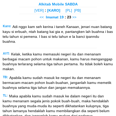
Alkitab Mobile SABDA
[VER]
:
[KARO]
[PL]
[PB]
<<
Imamat
19
: 23
>>
Karo:
Adi nggo kam seh kerina i taneh Kanaan, jenari nuan batang
kayu si erbuah, ntah batang kai gia e, pantangken lah buahna i bas
telu tahun si pemena. I bas si telu tahun e la banci ipanndu
buahna.
AYT:
Kelak, ketika kamu memasuki negeri itu dan menanam
berbagai macam pohon untuk makanan, kamu harus menganggap
buahnya terlarang selama tiga tahun pertama. Itu tidak boleh kamu
makan.
TB:
Apabila kamu sudah masuk ke negeri itu dan menanam
bermacam-macam pohon buah-buahan, janganlah kamu memetik
buahnya selama tiga tahun dan jangan memakannya.
TL:
Maka apabila kamu sudah masuk ke dalam negeri itu dan
kamu menanam segala jenis pokok buah-buah, maka hendaklah
buahnya yang muda-muda itu seperti dikhatankan kulupnya, tiga
tahun lamanya hendaklah kamu membilangkan dia seperti belum
dikhatankan, dan janganlah kamu makan dari padanya.