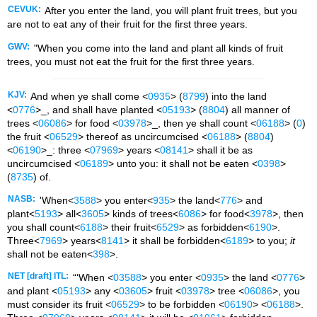
CEVUK:
After you enter the land, you will plant fruit trees, but you
are not to eat any of their fruit for the first three years.
GWV:
"When you come into the land and plant all kinds of fruit
trees, you must not eat the fruit for the first three years.
KJV:
And when ye shall come <
0935
> (
8799
) into the land
<
0776
>_, and shall have planted <
05193
> (
8804
) all manner of
trees <
06086
> for food <
03978
>_, then ye shall count <
06188
> (
0
)
the fruit <
06529
> thereof as uncircumcised <
06188
> (
8804
)
<
06190
>_: three <
07969
> years <
08141
> shall it be as
uncircumcised <
06189
> unto you: it shall not be eaten <
0398
>
(
8735
) of.
NASB:
'When<
3588
> you enter<
935
> the land<
776
> and
plant<
5193
> all<
3605
> kinds of trees<
6086
> for food<
3978
>, then
you shall count<
6188
> their fruit<
6529
> as forbidden<
6190
>.
Three<
7969
> years<
8141
> it shall be forbidden<
6189
> to you;
it
shall not be eaten<
398
>.
NET [draft] ITL:
“‘When <
03588
> you enter <
0935
> the land <
0776
>
and plant <
05193
> any <
03605
> fruit <
03978
> tree <
06086
>, you
must consider its fruit <
06529
> to be forbidden <
06190
> <
06188
>.