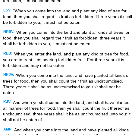
forbidden; it must not be eaten.
ESV:
"When you come into the land and plant any kind of tree for
food, then you shall regard its fruit as forbidden. Three years it shall
be forbidden to you; it must not be eaten.
NRSV:
When you come into the land and plant all kinds of trees for
food, then you shall regard their fruit as forbidden; three years it
shall be forbidden to you, it must not be eaten.
REB:
When you enter the land, and plant any kind of tree for food,
you are to treat it as bearing forbidden fruit. For three years it is
forbidden and may not be eaten.
NKJV:
‘When you come into the land, and have planted all kinds of
trees for food, then you shall count their fruit as uncircumcised.
Three years it shall be as uncircumcised to you.
It
shall not be
eaten.
KJV:
And when ye shall come into the land, and shall have planted
all manner of trees for food, then ye shall count the fruit thereof as
uncircumcised: three years shall it be as uncircumcised unto you: it
shall not be eaten of.
AMP:
And when you come into the land and have planted all kinds