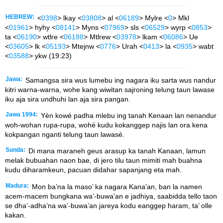
HEBREW:
<
0398
> lkay <
03808
> al <
06189
> Mylre <
0
> Mkl
<
01961
> hyhy <
08141
> Myns <
07969
> sls <
06529
> wyrp <
0853
>
ta <
06190
> wtlre <
06188
> Mtlrew <
03978
> lkam <
06086
> Ue
<
03605
> lk <
05193
> Mtejnw <
0776
> Urah <
0413
> la <
0935
> wabt
<
03588
> ykw (19:23)
Jawa:
Samangsa sira wus lumebu ing nagara iku sarta wus nandur
kitri warna-warna, wohe kang wiwitan sajroning telung taun lawase
iku aja sira undhuhi lan aja sira pangan.
Jawa 1994:
Yèn kowé padha mlebu ing tanah Kenaan lan nenandur
woh-wohan rupa-rupa, wohé kudu kokanggep najis lan ora kena
kokpangan nganti telung taun lawasé.
Sunda:
Di mana maraneh geus arasup ka tanah Kanaan, lamun
melak bubuahan naon bae, di jero tilu taun mimiti mah buahna
kudu diharamkeun, pacuan didahar sapanjang eta mah.
Madura:
Mon ba’na la maso’ ka nagara Kana’an, ban la namen
acem-macem bungkana wa’-buwa’an e jadhiya, saabidda tello taon
se dha’-adha’na wa’-buwa’an jareya kodu eanggep haram, ta’ olle
kakan.