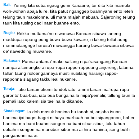
Bali:
Yening kita suba ngaug gumi Kanaane, tur ditu kita mamula
woh-wohan apaja luire, kita patut nganggep buahnyane ento leteh
telung taun makelonne, uli mara mlajah mabuah. Sajeroning telung
taun kita tusing dadi naar buahne ento.
Bugis:
Rékko muttama’no ri wanuwa Kanaan sibawa taneng
maddupa-rupang pong buwa-buwa kuwaro, ri laleng telluttaung
mammulangngé harusu’i muwangga harang buwa-buwana sibawa
dé’ nawedding muwanré.
Makasar:
Punna antama’ mako sallang ri pa’rasangang Kanaan
nampa a’lamungko a’rupa-rupa rappo-rappoang anjoreng, lalanna
tallun taung rioloangannaya musti nubilang harangi rappo-
rapponna siagang takkulleai nukanre.
Toraja:
Iake tamamokomi tondok iato, ammi tanan ma’rupa-rupa
garonto’ bua-bua, iatu bua bunga’na la mipa’pemalii; tallung taun la
pemali lako kalemi sia tae’ na la dikande.
Simalungun:
Ia dob masuk hanima hu tanoh ai, anjaha isuan
hanima ijai bagei-bagei ni hayu marbuah na boi sipanganon, bahen
hanima ma bani buahni songon na bani sibur-sibur; tolu tahun
dokahni songon na marsibur-sibur ma ai hira hanima, seng bulih
panganonnima ai.