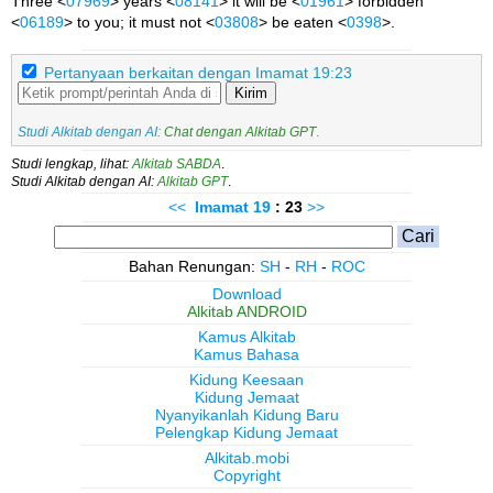
Three <
07969
> years <
08141
> it will be <
01961
> forbidden
<
06189
> to you; it must not <
03808
> be eaten <
0398
>.
Pertanyaan berkaitan dengan Imamat 19:23
Kirim
Studi Alkitab dengan AI:
Chat dengan Alkitab GPT
.
Studi lengkap, lihat:
Alkitab SABDA
.
Studi Alkitab dengan AI:
Alkitab GPT
.
<<
Imamat
19
: 23
>>
Bahan Renungan:
SH
-
RH
-
ROC
Download
Alkitab ANDROID
Kamus Alkitab
Kamus Bahasa
Kidung Keesaan
Kidung Jemaat
Nyanyikanlah Kidung Baru
Pelengkap Kidung Jemaat
Alkitab.mobi
Copyright