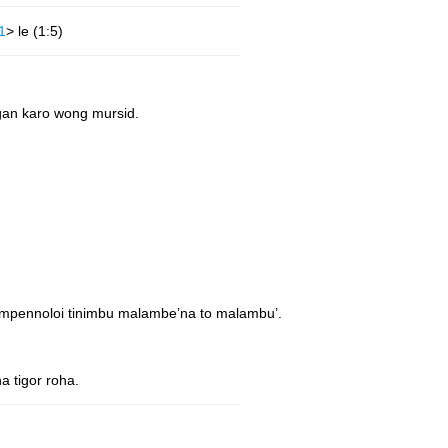
1
> le (1:5)
an karo wong mursid.
umpennoloi tinimbu malambe’na to malambu’.
 tigor roha.