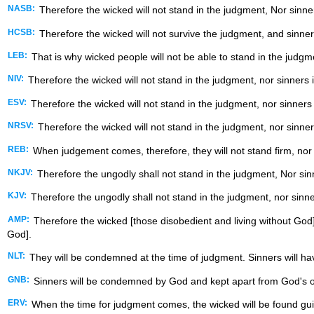
NASB:
Therefore the wicked will not stand in the judgment, Nor sinne
HCSB:
Therefore the wicked will not survive the judgment, and sinners
LEB:
That is why wicked people will not be able to stand in the judgm
NIV:
Therefore the wicked will not stand in the judgment, nor sinners 
ESV:
Therefore the wicked will not stand in the judgment, nor sinners 
NRSV:
Therefore the wicked will not stand in the judgment, nor sinner
REB:
When judgement comes, therefore, they will not stand firm, nor w
NKJV:
Therefore the ungodly shall not stand in the judgment, Nor sinn
KJV:
Therefore the ungodly shall not stand in the judgment, nor sinne
AMP:
Therefore the wicked [those disobedient and living without God] s
God].
NLT:
They will be condemned at the time of judgment. Sinners will h
GNB:
Sinners will be condemned by God and kept apart from God's 
ERV:
When the time for judgment comes, the wicked will be found gui