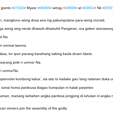
 jpsmb <
07563
> Myesr <
06965
> wmqy <
03808
> al <
03651
> Nk <
0592
lan, mangkono wong dosa ana ing pakumpulane para wong mursid;
uga wong sing nerak dhawuh-dhawuhé Pangéran, ora gelem sesrawung
at-Na.
ri ommat laenna.
sa, tur ipun pacang kanehang saking kaula druen Idane.
assarang polé ri umma’-Na.
u ri umma’Na.
ennoloi kombong kalua’, sia iatu to kadake gau’ tang natanan duka 
n, sonai homa pardousa ibagas humpulan ni halak parpintor.
an, manang tarbahen angka pardosa jongjong di luhutan ni angka na
an sinners join the assembly of the godly.