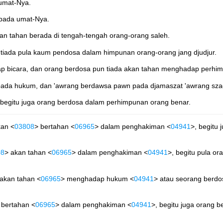
 umat-Nya.
ipada umat-Nya.
an tahan berada di tengah-tengah orang-orang saleh.
, tiada pula kaum pendosa dalam himpunan orang-orang jang djudjur.
dap bicara, dan orang berdosa pun tiada akan tahan menghadap perhi
itu pada hukum, dan 'awrang berdawsa pawn pada djamaszat 'awrang szad
 begitu juga orang berdosa dalam perhimpunan orang benar.
kan <
03808
> bertahan <
06965
> dalam penghakiman <
04941
>, begitu
08
> akan tahan <
06965
> dalam penghakiman <
04941
>, begitu pula or
 akan tahan <
06965
> menghadap hukum <
04941
> atau seorang berdo
 bertahan <
06965
> dalam penghakiman <
04941
>, begitu juga orang b