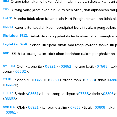
BIS:
Orang jahat akan dihukum Allah, hakimnya dan dipisahkan dari
TMV:
Orang yang jahat akan dihukum oleh Allah, dan dipisahkan dar
FAYH:
Mereka tidak akan tahan pada Hari Penghakiman dan tidak ak
ENDE:
Karena itu tiadalah kaum pendjahat berdiri dalam pengadilan
Shellabear 1912:
Sebab itu orang jahat itu tiada akan tahan mengha
Leydekker Draft:
Sebab 'itu tijada 'akan 'ada tatap 'awrang fasikh '
AVB:
Oleh itu, orang zalim tidak akan bertahan dalam penghakiman,
AYT ITL:
Oleh karena itu <
05921
> <
03651
>, orang fasik <
07563
> tak
benar <
06662
>.
TB ITL:
Sebab itu <
03651
> <
05921
> orang fasik <
07563
> tidak <
038
<
06662
>;
TL ITL:
Sebab <
03651
> itu seorang fasikpun <
07563
> tiada <
03808
>
<
06662
>.
AVB ITL:
Oleh <
05921
> itu, orang zalim <
07563
> tidak <
03808
> akan
[<
03651
>]