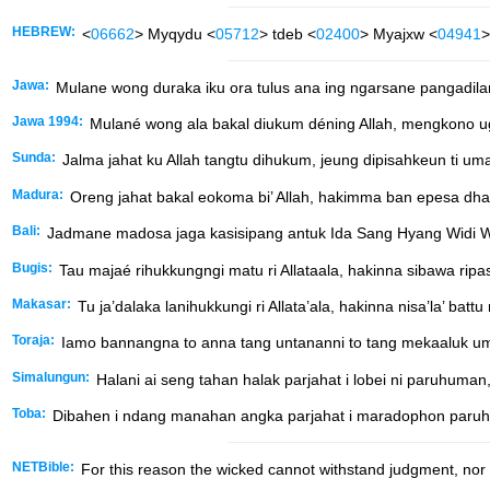
HEBREW:
<
06662
> Myqydu <
05712
> tdeb <
02400
> Myajxw <
04941
>
Jawa:
Mulane wong duraka iku ora tulus ana ing ngarsane pangadi
Jawa 1994:
Mulané wong ala bakal diukum déning Allah, mengkono 
Sunda:
Jalma jahat ku Allah tangtu dihukum, jeung dipisahkeun ti um
Madura:
Oreng jahat bakal eokoma bi’ Allah, hakimma ban epesa dha
Bali:
Jadmane madosa jaga kasisipang antuk Ida Sang Hyang Widi Wa
Bugis:
Tau majaé rihukkungngi matu ri Allataala, hakinna sibawa rip
Makasar:
Tu ja’dalaka lanihukkungi ri Allata’ala, hakinna nisa’la’ batt
Toraja:
Iamo bannangna to anna tang untananni to tang mekaaluk ump
Simalungun:
Halani ai seng tahan halak parjahat i lobei ni paruhuma
Toba:
Dibahen i ndang manahan angka parjahat i maradophon paruhum
NETBible:
For this reason the wicked cannot withstand judgment, nor c