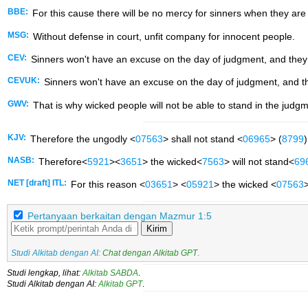
BBE:
For this cause there will be no mercy for sinners when they are
MSG:
Without defense in court, unfit company for innocent people.
CEV:
Sinners won't have an excuse on the day of judgment, and they 
CEVUK:
Sinners won't have an excuse on the day of judgment, and th
GWV:
That is why wicked people will not be able to stand in the judgm
KJV:
Therefore the ungodly <
07563
> shall not stand <
06965
> (
8799
NASB:
Therefore<
5921
><
3651
> the wicked<
7563
> will not stand<
69
NET [draft] ITL:
For this reason <
03651
> <
05921
> the wicked <
07563
Pertanyaan berkaitan dengan Mazmur 1:5
Kirim
Studi Alkitab dengan AI:
Chat dengan Alkitab GPT
.
Studi lengkap, lihat:
Alkitab SABDA
.
Studi Alkitab dengan AI:
Alkitab GPT
.