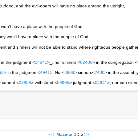
 judged, and the evil-doers will have no place among the upright,
won't have a place with the people of God.
ey won't have a place with the people of God.
ent and sinners will not be able to stand where righteous people gather
) in the judgment <
04941
>_, nor sinners <
02400
> in the congregation <
65
> in the judgment<
4941
>, Nor<
3808
> sinners<
2400
> in the assembl
> cannot <
03808
> withstand <
06965
> judgment <
04941
>, nor can sinn
<<
Mazmur
1
: 5
>>