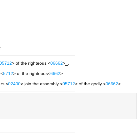
.
05712
> of the righteous <
06662
>_.
y<
5712
> of the righteous<
6662
>.
ers <
02400
> join the assembly <
05712
> of the godly <
06662
>.