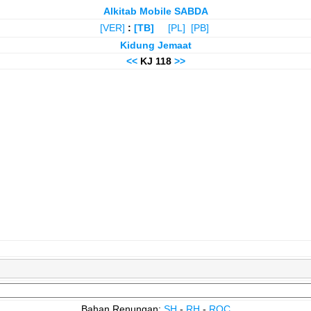
Alkitab Mobile SABDA
[VER]
:
[TB]
[PL]
[PB]
Kidung Jemaat
<<
KJ 118
>>
Bahan Renungan:
SH
-
RH
-
ROC