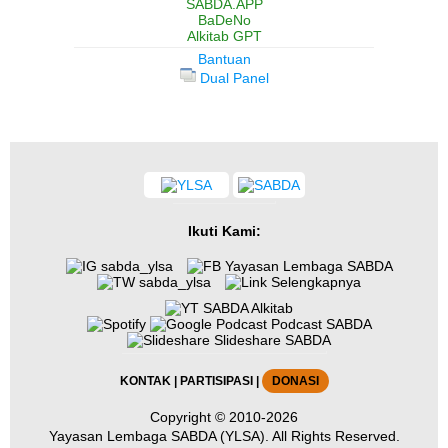
SABDA.APP
BaDeNo
Alkitab GPT
Bantuan
Dual Panel
Ikuti Kami:
sabda_ylsa
Yayasan Lembaga SABDA
sabda_ylsa
Selengkapnya
SABDA Alkitab
Podcast SABDA
Slideshare SABDA
KONTAK
|
PARTISIPASI
|
DONASI
Copyright
© 2010-2026
Yayasan Lembaga SABDA (YLSA).
All Rights Reserved.