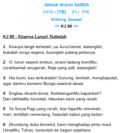
Alkitab Mobile SABDA
[VER]
:
[TB]
[PL]
[PB]
Kidung Jemaat
<<
KJ 80
>>
KJ 80 - Kiranya Langit Terbelah
1
.
Kiranya langit terbelah; ya Jurus'lamat, datanglah,
bukalah sorga segera, buanglah palang pintunya.
2
.
O, turun seperti embun, sirami ladang bumiMu;
curahkanlah anugerah, Raja yang adil, datanglah!
3
.
Hai bumi, kau terbukalah! Gunung, lembah, menghijaulah,
agar darimu bersemi Bunga selamat abadi.
4
.
Engkau dinanti dunia. KedatanganMu kapankah?
Dari takhtaMu turunlah; hiburkan kami yang resah.
5
.
Ya Surya Pagi yang cerah, biar fajarMu merekah;
mari, terbitlah cemerlang, halaulah kabut yang kelam.
6
.
Dirundung duka kemelut, kami menghadap pintu maut.
UmatMu, Tuhan, tuntunlah ke negeri sejahtera.