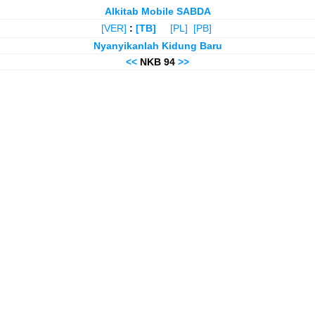
Alkitab Mobile SABDA
[VER]
:
[TB]
[PL]
[PB]
Nyanyikanlah Kidung Baru
<<
NKB 94
>>