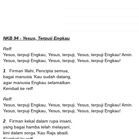
NKB 94 - Yesus, Terpuji Engkau
Reff:
Yesus, terpuji Engkau, Yesus, terpuji, Yesus, terpuji Engkau! Amin.
Yesus, terpuji Engkau, Yesus, terpuji, Yesus, terpuji Engkau!
1
.
Firman Illahi, Pencipta semua,
bagai manusia ‘Kau sudah datang,
agar manusia Engkau selamatkan.
Kembali ke reff.
Reff:
Yesus, terpuji Engkau, Yesus, terpuji, Yesus, terpuji Engkau! Amin.
Yesus, terpuji Engkau, Yesus, terpuji, Yesus, terpuji Engkau!
2
.
Firman kekal dalam rupa insani,
yang bagai hamba telah melayani,
kini dalam sorga ‘Kau Raja abadi.
Kembali ke reff.