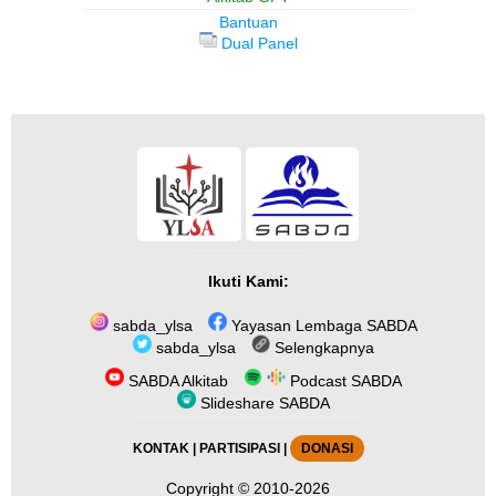
Bantuan
Dual Panel
Ikuti Kami:
sabda_ylsa
Yayasan Lembaga SABDA
sabda_ylsa
Selengkapnya
SABDA Alkitab
Podcast SABDA
Slideshare SABDA
KONTAK
|
PARTISIPASI
|
DONASI
Copyright
© 2010-2026