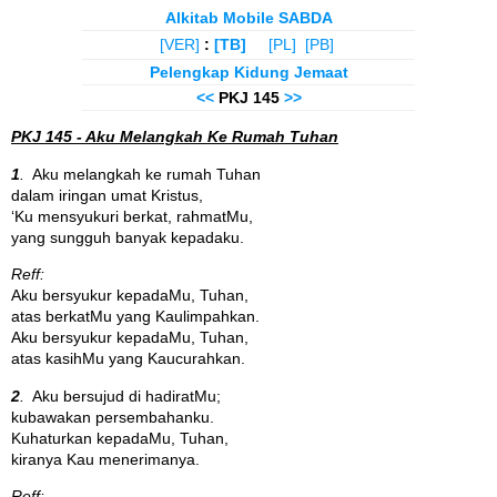
Alkitab Mobile SABDA
[VER]
:
[TB]
[PL]
[PB]
Pelengkap Kidung Jemaat
<<
PKJ 145
>>
PKJ 145 - Aku Melangkah Ke Rumah Tuhan
1
.
Aku melangkah ke rumah Tuhan
dalam iringan umat Kristus,
‘Ku mensyukuri berkat, rahmatMu,
yang sungguh banyak kepadaku.
Reff:
Aku bersyukur kepadaMu, Tuhan,
atas berkatMu yang Kaulimpahkan.
Aku bersyukur kepadaMu, Tuhan,
atas kasihMu yang Kaucurahkan.
2
.
Aku bersujud di hadiratMu;
kubawakan persembahanku.
Kuhaturkan kepadaMu, Tuhan,
kiranya Kau menerimanya.
Reff: