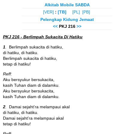
Alkitab Mobile SABDA
[VER]
:
[TB]
[PL]
[PB]
Pelengkap Kidung Jemaat
<<
PKJ 216
>>
PKJ 216 - Berlimpah Sukacita Di Hatiku
1
.
Berlimpah sukacita di hatiku,
di hatiku, di hatiku.
Berlimpah sukacita di hatiku,
tetap di hatiku!
Reff:
Aku bersyukur bersukacita,
kasih Tuhan diam di dalamku.
Aku bersyukur bersukacita,
kasih Tuhan diam di dalamku.
2
.
Damai sejaht’ra melampaui akal
di hatiku, di hatiku.
Damai sejaht’ra melampaui akal
tetap di hatiku!
Reff: