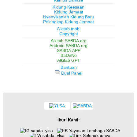
Kamus Bahasa
Kidung Keesaan
Kidung Jemaat
Nyanyikanlah Kidung Baru
Pelengkap Kidung Jemaat
Alkitab.mobi
Copyright
Alkitab.SABDA.org
Android.SABDA.org
SABDA.APP
BaDeNo
Alkitab GPT
Bantuan
Dual Panel
Ikuti Kami:
sabda_ylsa
Yayasan Lembaga SABDA
sabda_ylsa
Selengkapnya