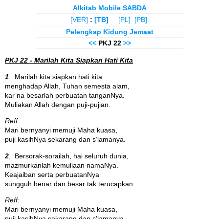
Alkitab Mobile SABDA
[VER]
:
[TB]
[PL]
[PB]
Pelengkap Kidung Jemaat
<<
PKJ 22
>>
PKJ 22 - Marilah Kita Siapkan Hati Kita
1
.
Marilah kita siapkan hati kita
menghadap Allah, Tuhan semesta alam,
kar’na besarlah perbuatan tanganNya.
Muliakan Allah dengan puji-pujian.
Reff:
Mari bernyanyi memuji Maha kuasa,
puji kasihNya sekarang dan s’lamanya.
2
.
Bersorak-sorailah, hai seluruh dunia,
mazmurkanlah kemuliaan namaNya.
Keajaiban serta perbuatanNya
sungguh benar dan besar tak terucapkan.
Reff:
Mari bernyanyi memuji Maha kuasa,
puji kasihNya sekarang dan s’lamanya.