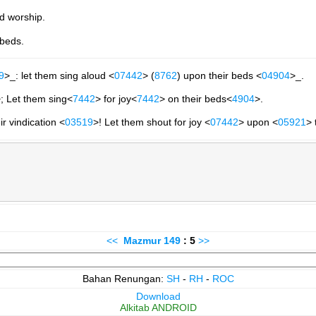
nd worship.
 beds.
9
>_: let them sing aloud <
07442
> (
8762
) upon their beds <
04904
>_.
; Let them sing<
7442
> for joy<
7442
> on their beds<
4904
>.
r vindication <
03519
>! Let them shout for joy <
07442
> upon <
05921
> 
<<
Mazmur
149
: 5
>>
Bahan Renungan:
SH
-
RH
-
ROC
Download
Alkitab ANDROID