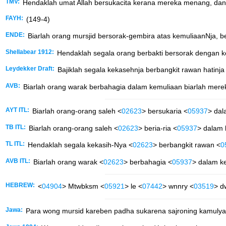
TMV:
Hendaklah umat Allah bersukacita kerana mereka menang, da
FAYH:
(149-4)
ENDE:
Biarlah orang mursjid bersorak-gembira atas kemuliaanNja, be
Shellabear 1912:
Hendaklah segala orang berbakti bersorak dengan ke
Leydekker Draft:
Bajiklah segala kekasehnja berbangkit rawan hatinja 
AVB:
Biarlah orang warak berbahagia dalam kemuliaan biarlah merek
AYT ITL:
Biarlah orang-orang saleh <
02623
> bersukaria <
05937
> dal
TB ITL:
Biarlah orang-orang saleh <
02623
> beria-ria <
05937
> dalam 
TL ITL:
Hendaklah segala kekasih-Nya <
02623
> berbangkit rawan <
0
AVB ITL:
Biarlah orang warak <
02623
> berbahagia <
05937
> dalam k
HEBREW:
<
04904
> Mtwbksm <
05921
> le <
07442
> wnnry <
03519
> d
Jawa:
Para wong mursid kareben padha sukarena sajroning kamulyan