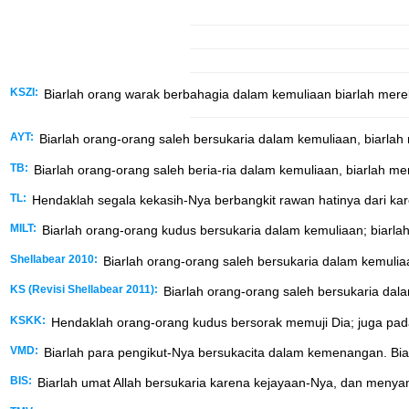
KSZI:
Biarlah orang warak berbahagia dalam kemuliaan biarlah merek
AYT:
Biarlah orang-orang saleh bersukaria dalam kemuliaan, biarlah 
TB:
Biarlah orang-orang saleh beria-ria dalam kemuliaan, biarlah mer
TL:
Hendaklah segala kekasih-Nya berbangkit rawan hatinya dari kare
MILT:
Biarlah orang-orang kudus bersukaria dalam kemuliaan; biarlah
Shellabear 2010:
Biarlah orang-orang saleh bersukaria dalam kemuliaa
KS (Revisi Shellabear 2011):
Biarlah orang-orang saleh bersukaria dala
KSKK:
Hendaklah orang-orang kudus bersorak memuji Dia; juga pad
VMD:
Biarlah para pengikut-Nya bersukacita dalam kemenangan. Biar
BIS:
Biarlah umat Allah bersukaria karena kejayaan-Nya, dan menya