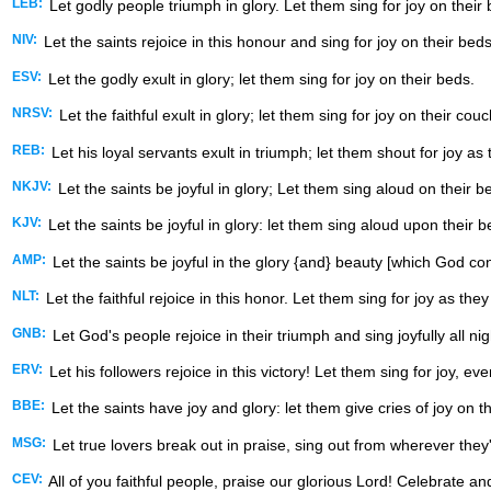
LEB:
Let godly people triumph in glory. Let them sing for joy on their
NIV:
Let the saints rejoice in this honour and sing for joy on their beds
ESV:
Let the godly exult in glory; let them sing for joy on their beds.
NRSV:
Let the faithful exult in glory; let them sing for joy on their cou
REB:
Let his loyal servants exult in triumph; let them shout for joy as
NKJV:
Let the saints be joyful in glory; Let them sing aloud on their b
KJV:
Let the saints be joyful in glory: let them sing aloud upon their b
AMP:
Let the saints be joyful in the glory {and} beauty [which God co
NLT:
Let the faithful rejoice in this honor. Let them sing for joy as they
GNB:
Let God's people rejoice in their triumph and sing joyfully all nig
ERV:
Let his followers rejoice in this victory! Let them sing for joy, eve
BBE:
Let the saints have joy and glory: let them give cries of joy on t
MSG:
Let true lovers break out in praise, sing out from wherever they'r
CEV:
All of you faithful people, praise our glorious Lord! Celebrate an