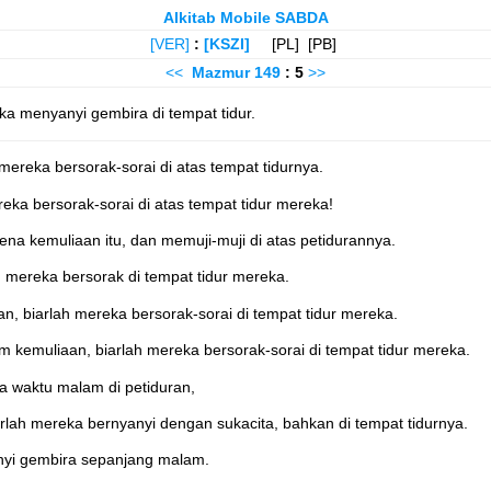
Alkitab Mobile SABDA
[VER]
:
[KSZI]
[PL] [PB]
<<
Mazmur
149
: 5
>>
a menyanyi gembira di tempat tidur.
mereka bersorak-sorai di atas tempat tidurnya.
eka bersorak-sorai di atas tempat tidur mereka!
na kemuliaan itu, dan memuji-muji di atas petidurannya.
 mereka bersorak di tempat tidur mereka.
n, biarlah mereka bersorak-sorai di tempat tidur mereka.
m kemuliaan, biarlah mereka bersorak-sorai di tempat tidur mereka.
a waktu malam di petiduran,
lah mereka bernyanyi dengan sukacita, bahkan di tempat tidurnya.
nyi gembira sepanjang malam.