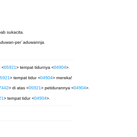
ab sukacita.
er`aduwan-per`aduwannja.
s <
05921
> tempat tidurnya <
04904
>.
5921
> tempat tidur <
04904
> mereka!
7442
> di atas <
05921
> petidurannya <
04904
>.
21
> tempat tidur <
04904
>.