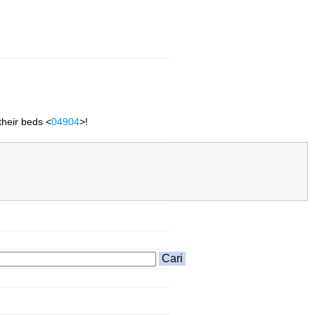
their beds <
04904
>!