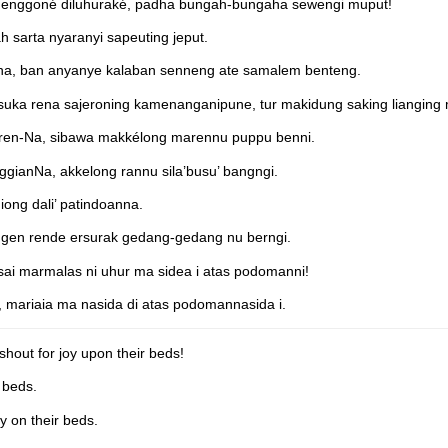
 enggoné diluhuraké, padha bungah-bungaha sewengi muput!
 sarta nyaranyi sapeuting jeput.
nna, ban anyanye kalaban senneng ate samalem benteng.
ka rena sajeroning kamenanganipune, tur makidung saking liangin
oren-Na, sibawa makkélong marennu puppu benni.
ggianNa, akkelong rannu sila’busu’ bangngi.
iong dali’ patindoanna.
gen rende ersurak gedang-gedang nu berngi.
sai marmalas ni uhur ma sidea i atas podomanni!
 mariaia ma nasida di atas podomannasida i.
shout for joy upon their beds!
r beds.
oy on their beds.