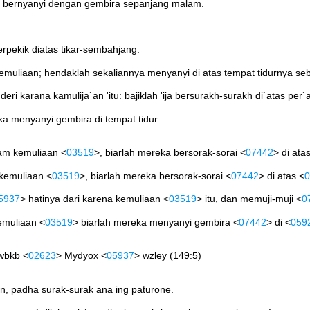
n bernyanyi dengan gembira sepanjang malam.
rpekik diatas tikar-sembahjang.
muliaan; hendaklah sekaliannya menyanyi di atas tempat tidurnya seb
deri karana kamulija`an 'itu: bajiklah 'ija bersurakh-surakh di`atas p
a menyanyi gembira di tempat tidur.
am kemuliaan <
03519
>, biarlah mereka bersorak-sorai <
07442
> di ata
kemuliaan <
03519
>, biarlah mereka bersorak-sorai <
07442
> di atas <
0
5937
> hatinya dari karena kemuliaan <
03519
> itu, dan memuji-muji <
0
emuliaan <
03519
> biarlah mereka menyanyi gembira <
07442
> di <
059
wbkb <
02623
> Mydyox <
05937
> wzley (149:5)
, padha surak-surak ana ing paturone.