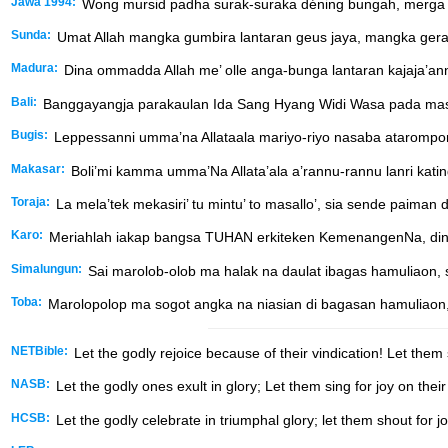
Jawa 1994:
Wong mursid padha surak-suraka déning bungah, merga
Sunda:
Umat Allah mangka gumbira lantaran geus jaya, mangka gerah
Madura:
Dina ommadda Allah me’ olle anga-bunga lantaran kajaja’a
Bali:
Banggayangja parakaulan Ida Sang Hyang Widi Wasa pada masu
Bugis:
Leppessanni umma’na Allataala mariyo-riyo nasaba ataromp
Makasar:
Boli’mi kamma umma’Na Allata’ala a’rannu-rannu lanri katin
Toraja:
La mela’tek mekasiri’ tu mintu’ to masallo’, sia sende paiman d
Karo:
Meriahlah iakap bangsa TUHAN erkiteken KemenangenNa, din
Simalungun:
Sai marolob-olob ma halak na daulat ibagas hamuliaon, 
Toba:
Marolopolop ma sogot angka na niasian di bagasan hamuliaon,
NETBible:
Let the godly rejoice because of their vindication! Let them 
NASB:
Let the godly ones exult in glory; Let them sing for joy on thei
HCSB:
Let the godly celebrate in triumphal glory; let them shout for j