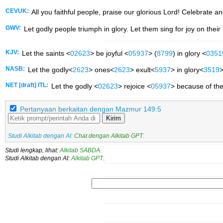
CEVUK:
All you faithful people, praise our glorious Lord! Celebrate a
GWV:
Let godly people triumph in glory. Let them sing for joy on their
KJV:
Let the saints <
02623
> be joyful <
05937
> (
8799
) in glory <
0351
NASB:
Let the godly<
2623
> ones<
2623
> exult<
5937
> in glory<
3519
>
NET [draft] ITL:
Let the godly <
02623
> rejoice <
05937
> because of thei
Pertanyaan berkaitan dengan Mazmur 149:5
Kirim
Studi Alkitab dengan AI:
Chat dengan Alkitab GPT
.
Studi lengkap, lihat:
Alkitab SABDA
.
Studi Alkitab dengan AI:
Alkitab GPT
.