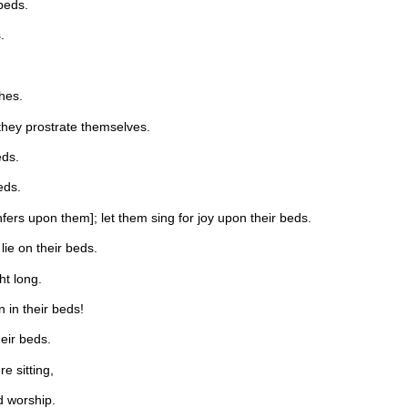
 beds.
.
ches.
 they prostrate themselves.
eds.
eds.
nfers upon them]; let them sing for joy upon their beds.
 lie on their beds.
ht long.
n in their beds!
heir beds.
e sitting,
d worship.