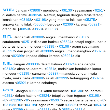
AYT ITL:
Jangan <
03808
> membenci <
08130
> sesamamu <
0251
>
di dalam hatimu <
03824
>. Namun, tegurlah dengan terus terang
kesalahan <
03198
> <
03198
> yang mereka lakukan <
05375
>
supaya kamu tidak <
03808
> berdosa <
02399
> karena <
05921
>
orang itu. [<
0853
> <
0853
> <
05997
>]
TB ITL:
Janganlah <
03808
> engkau membenci <
08130
>
saudaramu <
0251
> di dalam hatimu <
03824
>, tetapi engkau harus
berterus terang menegor <
03198
> <
03198
> orang sesamamu
<
05997
> dan janganlah <
03808
> engkau mendatangkan <
05375
>
dosa <
02399
> kepada dirimu karena <
05921
> dia.
TL ITL:
Jangan <
03808
> dalam hatimu <
03824
> ada dengki
<
08130
> akan saudaramu <
0251
>, melainkan hendaklah kamu
menegur <
03198
> samamu <
05997
> manusia dengan nyata-
nyata, maka tiada <
03808
> salah <
02399
> tertanggung <
05375
>
atasmu <
05921
> karena sebabnya.
AVB ITL:
Jangan <
03808
> kamu membenci <
08130
> saudaramu
<
0251
> dalam hatimu <
03824
> tetapi berikan teguran <
03198
>
<
0
> <
03198
> <
0
> sesamamu <
05997
> secara berterus terang <
0
>
<
03198
> <
0
> <
03198
> agar kamu tidak <
03808
> terbawa <
05375
>
dosa <
02399
> kerana <
05921
> dia. [<
0853
> <
0853
>]