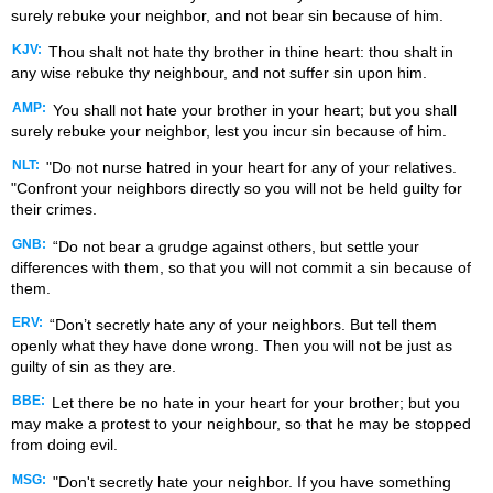
surely rebuke your neighbor, and not bear sin because of him.
KJV:
Thou shalt not hate thy brother in thine heart: thou shalt in
any wise rebuke thy neighbour, and not suffer sin upon him.
AMP:
You shall not hate your brother in your heart; but you shall
surely rebuke your neighbor, lest you incur sin because of him.
NLT:
"Do not nurse hatred in your heart for any of your relatives.
"Confront your neighbors directly so you will not be held guilty for
their crimes.
GNB:
“Do not bear a grudge against others, but settle your
differences with them, so that you will not commit a sin because of
them.
ERV:
“Don’t secretly hate any of your neighbors. But tell them
openly what they have done wrong. Then you will not be just as
guilty of sin as they are.
BBE:
Let there be no hate in your heart for your brother; but you
may make a protest to your neighbour, so that he may be stopped
from doing evil.
MSG:
"Don't secretly hate your neighbor. If you have something