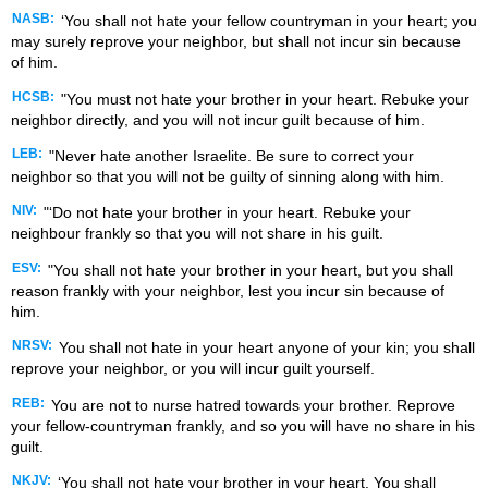
NASB:
‘You shall not hate your fellow countryman in your heart; you
may surely reprove your neighbor, but shall not incur sin because
of him.
HCSB:
"You must not hate your brother in your heart. Rebuke your
neighbor directly, and you will not incur guilt because of him.
LEB:
"Never hate another Israelite. Be sure to correct your
neighbor so that you will not be guilty of sinning along with him.
NIV:
"‘Do not hate your brother in your heart. Rebuke your
neighbour frankly so that you will not share in his guilt.
ESV:
"You shall not hate your brother in your heart, but you shall
reason frankly with your neighbor, lest you incur sin because of
him.
NRSV:
You shall not hate in your heart anyone of your kin; you shall
reprove your neighbor, or you will incur guilt yourself.
REB:
You are not to nurse hatred towards your brother. Reprove
your fellow-countryman frankly, and so you will have no share in his
guilt.
NKJV:
‘You shall not hate your brother in your heart. You shall