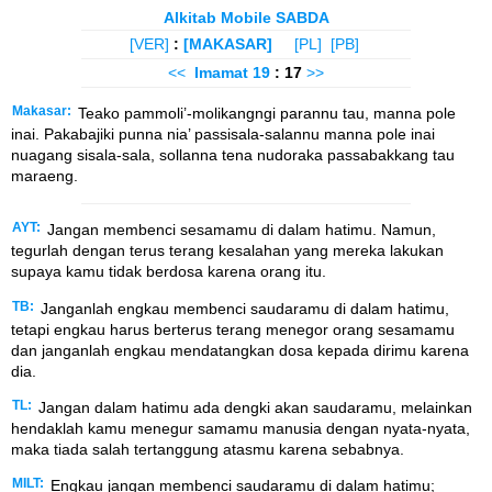
Alkitab Mobile SABDA
[VER]
:
[MAKASAR]
[PL]
[PB]
<<
Imamat
19
: 17
>>
Makasar:
Teako pammoli’-molikangngi parannu tau, manna pole
inai. Pakabajiki punna nia’ passisala-salannu manna pole inai
nuagang sisala-sala, sollanna tena nudoraka passabakkang tau
maraeng.
AYT:
Jangan membenci sesamamu di dalam hatimu. Namun,
tegurlah dengan terus terang kesalahan yang mereka lakukan
supaya kamu tidak berdosa karena orang itu.
TB:
Janganlah engkau membenci saudaramu di dalam hatimu,
tetapi engkau harus berterus terang menegor orang sesamamu
dan janganlah engkau mendatangkan dosa kepada dirimu karena
dia.
TL:
Jangan dalam hatimu ada dengki akan saudaramu, melainkan
hendaklah kamu menegur samamu manusia dengan nyata-nyata,
maka tiada salah tertanggung atasmu karena sebabnya.
MILT:
Engkau jangan membenci saudaramu di dalam hatimu;