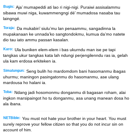
Bugis:
Aja’ mumapeddi ati lao ri nigi-nigi. Puraiwi assisalammu
sibawa muwi niga, kuwammengngi dé’ mumadosa nasaba tau
laingngé.
Toraja:
Da mukabiri’ siulu’mu lan penaammu, sangadinna la
mupakanaan ke unnada’ko sangtondokmu, kumua da’mo natete
dio tau iato ammu passan kasalan.
Karo:
Ula buniken elem-elem i bas ukurndu man ise pe tapi
tangkas ukur tangkas kata lah ndungi perjengilenndu ras ia, gelah
ula kam erdosa erkiteken ia.
Simalungun:
Seng bulih ho mardomdom bani hasomanmu ibagas
uhurmu; maningon pasingatonmu do hasomanmu, ase ulang
mardousa ho halani ia.
Toba:
Ndang jadi hosomonmu donganmu di bagasan roham, alai
ingkon marsipaingot ho tu donganmu, asa unang manean dosa ho
ala ibana.
NETBible:
You must not hate your brother in your heart. You must
surely reprove your fellow citizen so that you do not incur sin on
account of him.