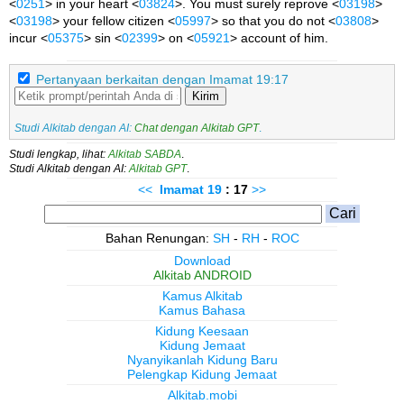
<
0251
> in your heart <
03824
>. You must surely reprove <
03198
>
<
03198
> your fellow citizen <
05997
> so that you do not <
03808
>
incur <
05375
> sin <
02399
> on <
05921
> account of him.
Pertanyaan berkaitan dengan Imamat 19:17
Kirim
Studi Alkitab dengan AI:
Chat dengan Alkitab GPT
.
Studi lengkap, lihat:
Alkitab SABDA
.
Studi Alkitab dengan AI:
Alkitab GPT
.
<<
Imamat
19
: 17
>>
Bahan Renungan:
SH
-
RH
-
ROC
Download
Alkitab ANDROID
Kamus Alkitab
Kamus Bahasa
Kidung Keesaan
Kidung Jemaat
Nyanyikanlah Kidung Baru
Pelengkap Kidung Jemaat
Alkitab.mobi