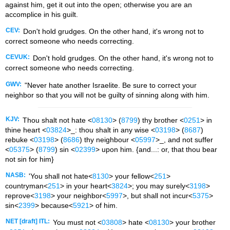
against him, get it out into the open; otherwise you are an
accomplice in his guilt.
CEV:
Don't hold grudges. On the other hand, it's wrong not to
correct someone who needs correcting.
CEVUK:
Don't hold grudges. On the other hand, it's wrong not to
correct someone who needs correcting.
GWV:
"Never hate another Israelite. Be sure to correct your
neighbor so that you will not be guilty of sinning along with him.
KJV:
Thou shalt not hate <
08130
> (
8799
) thy brother <
0251
> in
thine heart <
03824
>_: thou shalt in any wise <
03198
> (
8687
)
rebuke <
03198
> (
8686
) thy neighbour <
05997
>_, and not suffer
<
05375
> (
8799
) sin <
02399
> upon him. {and...: or, that thou bear
not sin for him}
NASB:
'You shall not hate<
8130
> your fellow<
251
>
countryman<
251
> in your heart<
3824
>; you may surely<
3198
>
reprove<
3198
> your neighbor<
5997
>, but shall not incur<
5375
>
sin<
2399
> because<
5921
> of him.
NET [draft] ITL:
You must not <
03808
> hate <
08130
> your brother