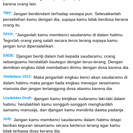
karena orang lain.
TMV:
Jangan berdendam terhadap sesiapa pun. Selesaikanlah
perselisihan kamu dengan dia, supaya kamu tidak berdosa kerana
orang itu.
FAYH:
"Janganlah kamu membenci saudaramu di dalam hatimu.
Tegorlah orang yang salah secara terus terang supaya kamu
jangan turut dipersalahkan.
ENDE:
Djangan bentji dalam hati kepada saudaramu; orang
sebangsamu hendaklah kautegur dengan terus-terang. Dengan
demikian engkau tidak membebani dirimu dengan dosa karena dia.
Shellabear 1912:
Maka janganlah engkau benci akan saudaramu di
dalam hatimu maka jangan tiada engkau menegur sesamamu
manusia dan jangan tertanggung dosa atasmu karena dia.
Leydekker Draft:
djangan kamu bintjikan sudaramu laki-laki dalam
hatimu: hendakhlah kamu songgoh-songgoh menghardikh
samamu manusija, dan djangan kamu mendirita dawsa padanja.
AVB:
Jangan kamu membenci saudaramu dalam hatimu tetapi
berikan teguran sesamamu secara berterus terang agar kamu
tidak terbawa dosa kerana dia.