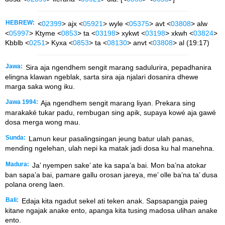
HEBREW:
<
02399
> ajx <
05921
> wyle <
05375
> avt <
03808
> alw
<
05997
> Ktyme <
0853
> ta <
03198
> xykwt <
03198
> xkwh <
03824
>
Kbblb <
0251
> Kyxa <
0853
> ta <
08130
> anvt <
03808
> al (19:17)
Jawa:
Sira aja ngendhem sengit marang sadulurira, pepadhanira
elingna klawan ngeblak, sarta sira aja njalari dosanira dhewe
marga saka wong iku.
Jawa 1994:
Aja ngendhem sengit marang liyan. Prekara sing
marakaké tukar padu, rembugan sing apik, supaya kowé aja gawé
dosa merga wong mau.
Sunda:
Lamun keur pasalingsingan jeung batur ulah panas,
mending ngelehan, ulah nepi ka matak jadi dosa ku hal manehna.
Madura:
Ja’ nyempen sake’ ate ka sapa’a bai. Mon ba’na atokar
ban sapa’a bai, pamare gallu orosan jareya, me’ olle ba’na ta’ dusa
polana oreng laen.
Bali:
Edaja kita ngadut sekel ati teken anak. Sapsapangja paieg
kitane ngajak anake ento, apanga kita tusing madosa ulihan anake
ento.